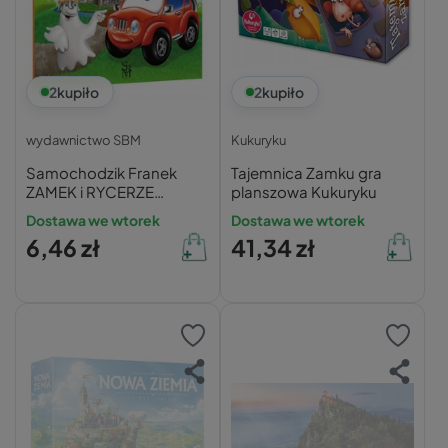
2
kupiło
2
kupiło
wydawnictwo SBM
Kukuryku
Samochodzik Franek
Tajemnica Zamku gra
ZAMEK i RYCERZE
planszowa Kukuryku
Elżbieta Wójcik 3+ SBM
Dostawa we wtorek
Dostawa we wtorek
6,46 zł
41,34 zł