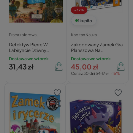
-37%
1
kupiło
Praca zbiorowa,
Kapitan Nauka
Detektyw Pierre W
Zakodowany Zamek Gra
Labiryncie Dziwny
Planszowa Na
Przypadek Zamku 3+
Kodowanie Strategiczna
Dostawa we wtorek
Dostawa we wtorek
Nasza Księgarnia
4+ Kapitan Nauka
31,43 zł
45,00 zł
Cena z 30 dni
54,17 zł
-16%