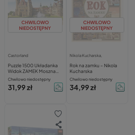
CHWILOWO
CHWILOWO
NIEDOSTĘPNY
NIEDOSTĘPNY
Castorland
Nikola Kucharska,
Puzzle 1500 Układanka
Rok na zamku – Nikola
Widok ZAMEK Moszna
Kucharska
Ogród Park 9+ Castor
Chwilowo niedostępny
Chwilowo niedostępny
31,99 zł
34,99 zł