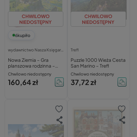
CHWILOWO
CHWILOWO
NIEDOSTĘPNY
NIEDOSTĘPNY
6
kupiło
wydawnictwo Nasza Księgarnia
Trefl
Nowa Ziemia – Gra
Puzzle 1000 Wieża Cesta
planszowa rodzinna –
San Marino – Trefl
Reiner Knizia
Chwilowo niedostępny
Chwilowo niedostępny
160,64 zł
37,72 zł