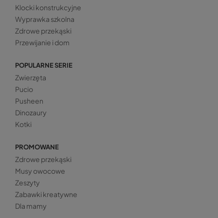
Klocki konstrukcyjne
Wyprawka szkolna
Zdrowe przekąski
Przewijanie i dom
POPULARNE SERIE
Zwierzęta
Pucio
Pusheen
Dinozaury
Kotki
PROMOWANE
Zdrowe przekąski
Musy owocowe
Zeszyty
Zabawki kreatywne
Dla mamy