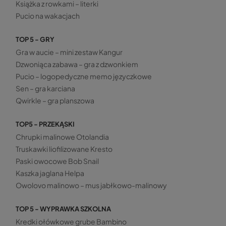
Książka z rowkami – literki
Pucio na wakacjach
TOP 5 - GRY
Gra w aucie – mini zestaw Kangur
Dzwoniąca zabawa – gra z dzwonkiem
Pucio – logopedyczne memo języczkowe
Sen – gra karciana
Qwirkle – gra planszowa
TOP5 - PRZEKĄSKI
Chrupki malinowe Otolandia
Truskawki liofilizowane Kresto
Paski owocowe Bob Snail
Kaszka jaglana Helpa
Owolovo malinowo – mus jabłkowo-malinowy
TOP 5 - WYPRAWKA SZKOLNA
Kredki ołówkowe grube Bambino