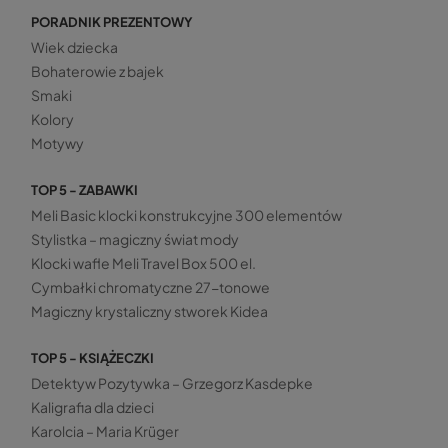
PORADNIK PREZENTOWY
Wiek dziecka
Bohaterowie z bajek
Smaki
Kolory
Motywy
TOP 5 - ZABAWKI
Meli Basic klocki konstrukcyjne 300 elementów
Stylistka – magiczny świat mody
Klocki wafle Meli Travel Box 500 el.
Cymbałki chromatyczne 27-tonowe
Magiczny krystaliczny stworek Kidea
TOP 5 - KSIĄŻECZKI
Detektyw Pozytywka – Grzegorz Kasdepke
Kaligrafia dla dzieci
Karolcia – Maria Krüger