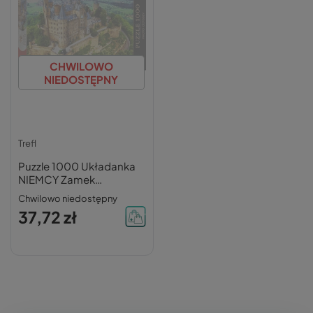
CHWILOWO
NIEDOSTĘPNY
Trefl
Puzzle 1000 Układanka
NIEMCY Zamek
Hohenzollern Krajobraz
Chwilowo niedostępny
Widok 12+ Trefl
37,72 zł