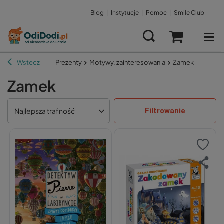
Blog
|
Instytucje
|
Pomoc
|
Smile Club
Wstecz
Prezenty
Motywy, zainteresowania
Zamek
Zamek
Filtrowanie
Najlepsza trafność