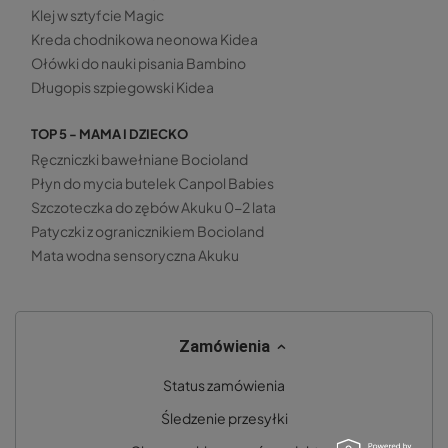
Klej w sztyfcie Magic
Kreda chodnikowa neonowa Kidea
Ołówki do nauki pisania Bambino
Długopis szpiegowski Kidea
TOP 5 - MAMA I DZIECKO
Ręczniczki bawełniane Bocioland
Płyn do mycia butelek Canpol Babies
Szczoteczka do zębów Akuku 0-2 lata
Patyczki z ogranicznikiem Bocioland
Mata wodna sensoryczna Akuku
Zamówienia
Status zamówienia
Śledzenie przesyłki