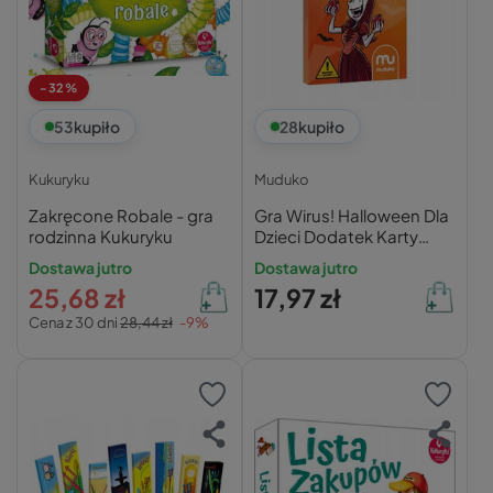
-32%
53
kupiło
28
kupiło
Kukuryku
Muduko
Zakręcone Robale - gra
Gra Wirus! Halloween Dla
rodzinna Kukuryku
Dzieci Dodatek Karty
Karciana Rodzinna 8+
Dostawa jutro
Dostawa jutro
Muduko
25,68 zł
17,97 zł
Cena z 30 dni
28,44 zł
-9%