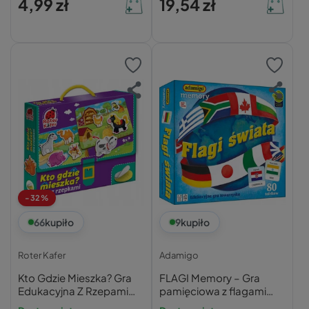
4,99 zł
19,54 zł
-32%
66
kupiło
9
kupiło
Roter Kafer
Adamigo
Kto Gdzie Mieszka? Gra
FLAGI Memory – Gra
Edukacyjna Z Rzepami
pamięciowa z flagami
Dla Dzieci 3+ Roter Kafer
świata