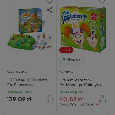
-32%
13
kupiło
Ravensburger
Kukuryku
LOTTI KAROTTI Deluxe
Gra Kim jestem? –
Gra Planszowa
Rodzinna gra Kukuryku
Przygodowa 4+
dla dzieci od 4 lat
Dostawa jutro
Dostawa jutro
Ravensburger
139,09 zł
40,88 zł
Cena z 30 dni
45,28 zł
-9%