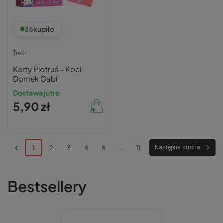
35
kupiło
Trefl
Karty Piotruś - Koci
Domek Gabi
Dostawa jutro
5,90 zł
1
2
3
4
5
...
11
Następna strona
Bestsellery