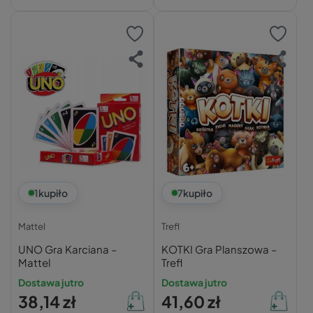
1
kupiło
7
kupiło
Mattel
Trefl
UNO Gra Karciana –
KOTKI Gra Planszowa –
Mattel
Trefl
Dostawa jutro
Dostawa jutro
38,14 zł
41,60 zł