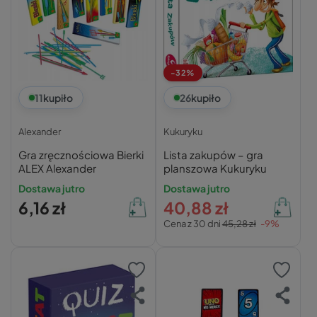
-32%
11
kupiło
26
kupiło
Alexander
Kukuryku
Gra zręcznościowa Bierki
Lista zakupów – gra
ALEX Alexander
planszowa Kukuryku
Dostawa jutro
Dostawa jutro
6,16 zł
40,88 zł
Cena z 30 dni
45,28 zł
-9%