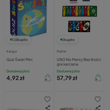
126
kupiło
2
kupiło
Kangur
Mattel
Quiz Świat Mini
UNO No Mercy Bez litości
gra karciana
Dostawa jutro
Dostawa jutro
4,92 zł
57,79 zł