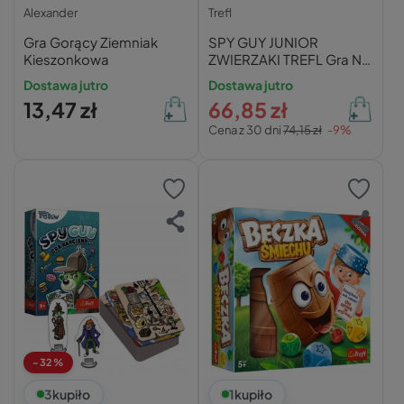
Alexander
Trefl
Gra Gorący Ziemniak
SPY GUY JUNIOR
Kieszonkowa
ZWIERZAKI TREFL Gra Na
Spostrzegawczość 3+
Dostawa jutro
Dostawa jutro
Trefl 02595
13,47 zł
66,85 zł
Cena z 30 dni
74,15 zł
-9%
-32%
3
kupiło
1
kupiło