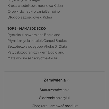
Kreda chodnikowa neonowa Kidea
Ołówki do nauki pisania Bambino
Długopis szpiegowski Kidea
TOP 5 - MAMA I DZIECKO
Ręczniczki bawełniane Bocioland
Płyn do mycia butelek Canpol Babies
Szczoteczka do zębów Akuku 0-2 lata
Patyczki z ogranicznikiem Bocioland
Mata wodna sensoryczna Akuku
Zamówienia
Status zamówienia
Śledzenie przesyłki
Chcę zareklamować produkt