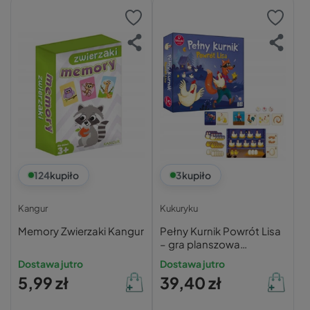
124
kupiło
3
kupiło
Kangur
Kukuryku
Memory Zwierzaki Kangur
Pełny Kurnik Powrót Lisa
– gra planszowa
Kukuryku
Dostawa jutro
Dostawa jutro
5,99 zł
39,40 zł