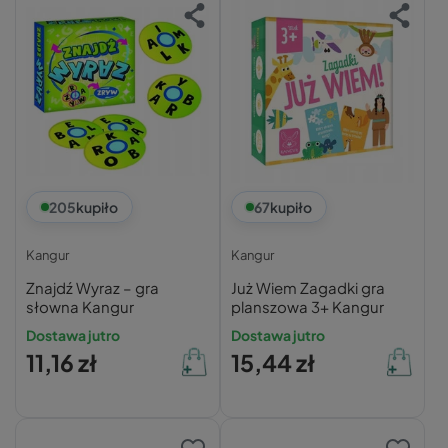
205
kupiło
67
kupiło
Kangur
Kangur
Znajdź Wyraz – gra
Już Wiem Zagadki gra
słowna Kangur
planszowa 3+ Kangur
Dostawa jutro
Dostawa jutro
11,16 zł
15,44 zł