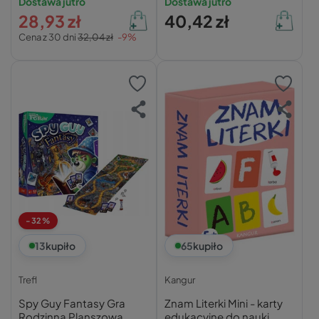
Dostawa jutro
Dostawa jutro
28,93 zł
40,42 zł
Cena z 30 dni
32,04 zł
-9%
-32%
13
kupiło
65
kupiło
Trefl
Kangur
Spy Guy Fantasy Gra
Znam Literki Mini - karty
Rodzinna Planszowa
edukacyjne do nauki