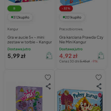
B
-32%
312
kupiło
201
kupiło
Kangur
Praca zbiorowa,
Gra w aucie 5+ – mini
Gra karciana Prawda Czy
zestaw w torbie – Kangur
Nie Mini Kangur
Dostawa jutro
Dostawa jutro
5,99 zł
4,92 zł
Cena z 30 dni
5,45 zł
-9%