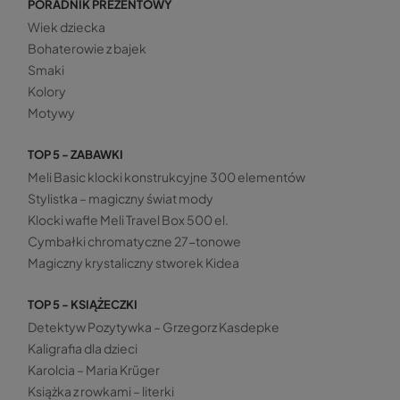
PORADNIK PREZENTOWY
Wiek dziecka
Bohaterowie z bajek
Smaki
Kolory
Motywy
TOP 5 - ZABAWKI
Meli Basic klocki konstrukcyjne 300 elementów
Stylistka – magiczny świat mody
Klocki wafle Meli Travel Box 500 el.
Cymbałki chromatyczne 27-tonowe
Magiczny krystaliczny stworek Kidea
TOP 5 - KSIĄŻECZKI
Detektyw Pozytywka – Grzegorz Kasdepke
Kaligrafia dla dzieci
Karolcia – Maria Krüger
Książka z rowkami – literki