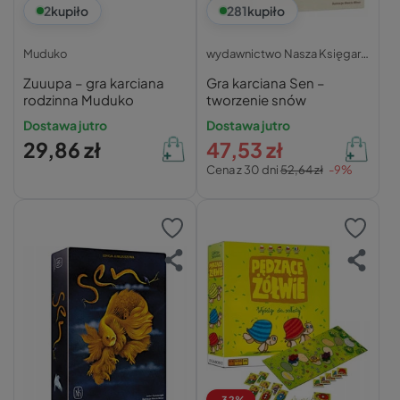
2
kupiło
281
kupiło
Muduko
wydawnictwo Nasza Księgarnia
Zuuupa – gra karciana
Gra karciana Sen –
rodzinna Muduko
tworzenie snów
Dostawa jutro
Dostawa jutro
29,86 zł
47,53 zł
Cena z 30 dni
52,64 zł
-9%
-32%