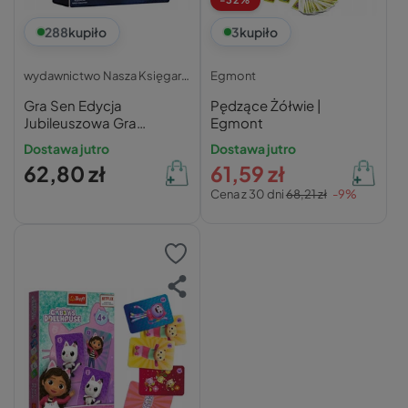
288
kupiło
3
kupiło
wydawnictwo Nasza Księgarnia
Egmont
Gra Sen Edycja
Pędzące Żółwie |
Jubileuszowa Gra
Egmont
Karciana Tworzenie Snów
Dostawa jutro
Dostawa jutro
8+ Nasza Księgarnia
62,80 zł
61,59 zł
Cena z 30 dni
68,21 zł
-9%