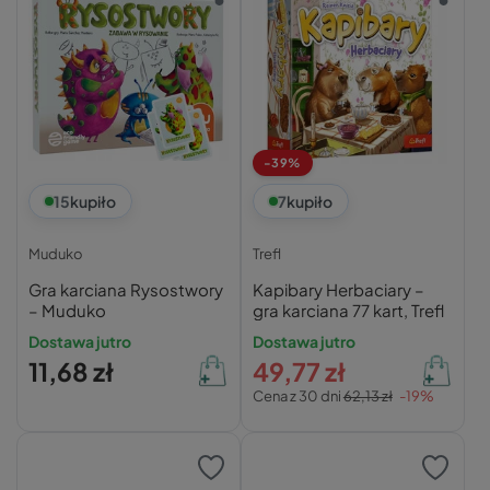
-39%
15
kupiło
7
kupiło
Muduko
Trefl
Gra karciana Rysostwory
Kapibary Herbaciary –
– Muduko
gra karciana 77 kart, Trefl
Dostawa jutro
Dostawa jutro
11,68 zł
49,77 zł
Cena z 30 dni
62,13 zł
-19%