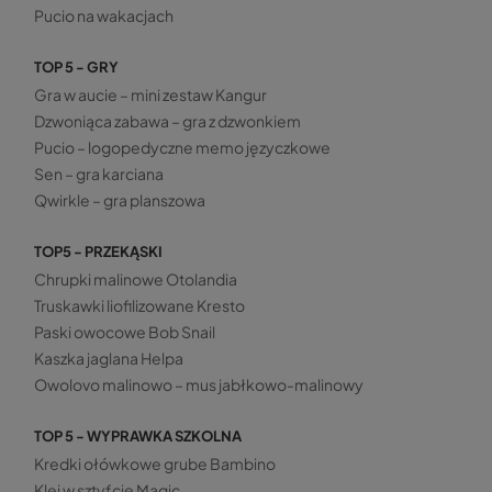
Pucio na wakacjach
TOP 5 - GRY
Gra w aucie – mini zestaw Kangur
Dzwoniąca zabawa – gra z dzwonkiem
Pucio – logopedyczne memo języczkowe
Sen – gra karciana
Qwirkle – gra planszowa
TOP5 - PRZEKĄSKI
Chrupki malinowe Otolandia
Truskawki liofilizowane Kresto
Paski owocowe Bob Snail
Kaszka jaglana Helpa
Owolovo malinowo – mus jabłkowo-malinowy
TOP 5 - WYPRAWKA SZKOLNA
Kredki ołówkowe grube Bambino
Klej w sztyfcie Magic