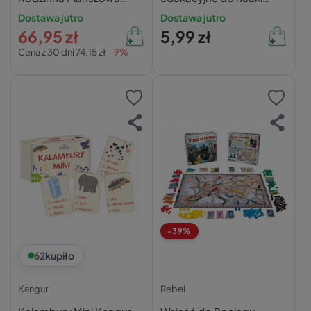
Kooperacyjna
alfabetu 5+
Dostawa jutro
Dostawa jutro
Obserwacyjna 5+ Trefl
66,95 zł
5,99 zł
Cena z 30 dni
74,15 zł
-9%
-39%
62
kupiło
Kangur
Rebel