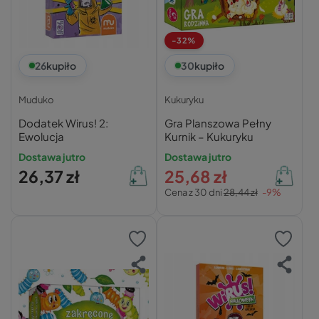
-32%
26
kupiło
30
kupiło
Muduko
Kukuryku
Dodatek Wirus! 2:
Gra Planszowa Pełny
Ewolucja
Kurnik – Kukuryku
Dostawa jutro
Dostawa jutro
26,37 zł
25,68 zł
Cena z 30 dni
28,44 zł
-9%