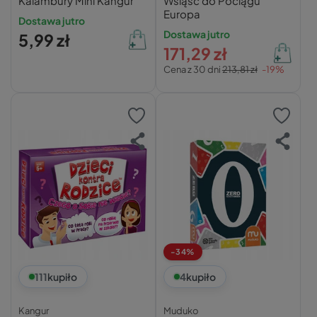
Kalambury Mini Kangur
Wsiąść do Pociągu
Europa
Dostawa jutro
Dostawa jutro
5,99 zł
171,29 zł
Cena z 30 dni
213,81 zł
-19%
-34%
111
kupiło
4
kupiło
Kangur
Muduko