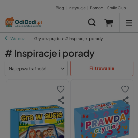
Blog
|
Instytucje
|
Pomoc
|
Smile Club
Wstecz
Gry bez prądu
# Inspiracje i porady
# Inspiracje i porady
Filtrowanie
Najlepsza trafność