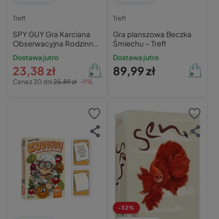
Trefl
Trefl
SPY GUY Gra Karciana
Gra planszowa Beczka
Obserwacyjna Rodzinna
Śmiechu – Trefl
5+ Trefl
Dostawa jutro
Dostawa jutro
23,38 zł
89,99 zł
Cena z 30 dni
25,89 zł
-9%
-32%