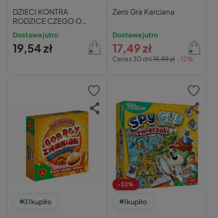
DZIECI KONTRA
Zero Gra Karciana
RODZICE CZEGO O
SOBIE NIE WIECIE
Dostawa jutro
Dostawa jutro
19,54 zł
17,49 zł
Cena z 30 dni
19,99 zł
-12%
-32%
31
kupiło
1
kupiło