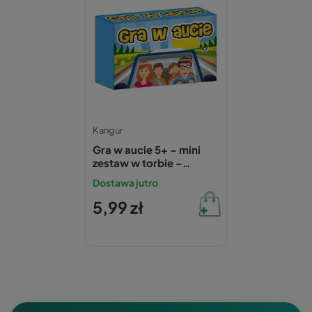
Kangur
Gra w aucie 5+ – mini
zestaw w torbie –
Kangur
Dostawa jutro
5,99 zł