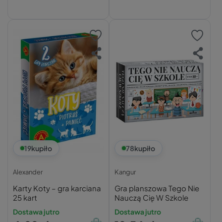
19
kupiło
78
kupiło
Alexander
Kangur
Karty Koty – gra karciana
Gra planszowa Tego Nie
25 kart
Nauczą Cię W Szkole
Dostawa jutro
Dostawa jutro