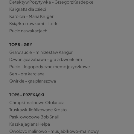
Detektyw Pozytywka – Grzegorz Kasdepke
Kaligrafia dla dzieci
Karolcia – Maria Krüger
Książka z rowkami – literki
Pucio na wakacjach
TOP 5 - GRY
Gra w aucie – mini zestaw Kangur
Dzwoniąca zabawa – gra z dzwonkiem
Pucio – logopedyczne memo języczkowe
Sen – gra karciana
Qwirkle – gra planszowa
TOP5 - PRZEKĄSKI
Chrupki malinowe Otolandia
Truskawki liofilizowane Kresto
Paski owocowe Bob Snail
Kaszka jaglana Helpa
Owolovo malinowo – mus jabłkowo-malinowy