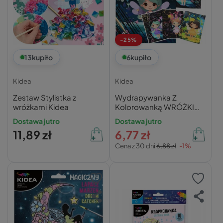
-25%
13
kupiło
6
kupiło
Kidea
Kidea
Zestaw Stylistka z
Wydrapywanka Z
wróżkami Kidea
Kolorowanką WRÓŻKI
Świecąca W Ciemności
Dostawa jutro
Dostawa jutro
Magia Kidea
11,89 zł
6,77 zł
Cena z 30 dni
6,88 zł
-1%