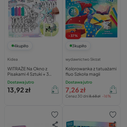
-37%
4
kupiło
3
kupiło
Kidea
wydawnictwo Skrzat
WITRAŻE Na Okno z
Kolorowanka z tatuażami
Pisakami 4 Sztuki + 3
fluo Szkoła magii
Szablony WRÓŻKI
Dostawa jutro
Dostawa jutro
Naklejki Kidea
13,92 zł
7,26 zł
Cena z 30 dni
8,68 zł
-16%