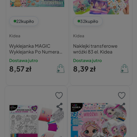
22
kupiło
32
kupiło
Kidea
Kidea
Wyklejanka MAGIC
Naklejki transferowe
Wyklejanka Po Numerach
wróżki 83 el. Kidea
Kidea
Dostawa jutro
Dostawa jutro
8,57 zł
8,39 zł