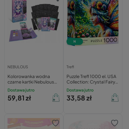
N
NEBULOUS
Trefl
Kolorowanka wodna
Puzzle Trefl 1000 el. USA
czarne kartki Nebulous
Collection: Crystal Fairy
Stars
Wróżka – Magiczna
Dostawa jutro
Dostawa jutro
Układanka Fantasy
59,81 zł
33,58 zł