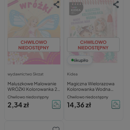
CHWILOWO
CHWILOWO
NIEDOSTĘPNY
NIEDOSTĘPNY
6
kupiło
wydawnictwo Skrzat
Kidea
Maluszkowe Malowanie
Magiczna Wielorazowa
WRÓŻKI Kolorowanka 2+
Kolorowanka Wodna
Skrzat
MAGIA WRÓŻKI 6 Szt
Chwilowo niedostępny
Chwilowo niedostępny
Pisak Kidea
2,34 zł
14,36 zł