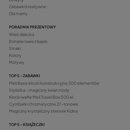
Zabawki kreatywne
Dla mamy
PORADNIK PREZENTOWY
Wiek dziecka
Bohaterowie z bajek
Smaki
Kolory
Motywy
TOP 5 - ZABAWKI
Meli Basic klocki konstrukcyjne 300 elementów
Stylistka – magiczny świat mody
Klocki wafle Meli Travel Box 500 el.
Cymbałki chromatyczne 27-tonowe
Magiczny krystaliczny stworek Kidea
TOP 5 - KSIĄŻECZKI