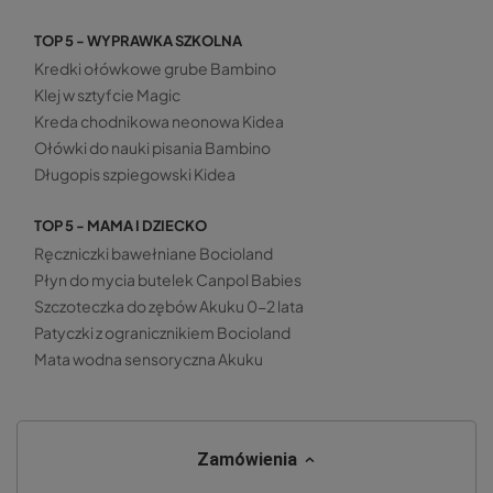
TOP 5 - WYPRAWKA SZKOLNA
Kredki ołówkowe grube Bambino
Klej w sztyfcie Magic
Kreda chodnikowa neonowa Kidea
Ołówki do nauki pisania Bambino
Długopis szpiegowski Kidea
TOP 5 - MAMA I DZIECKO
Ręczniczki bawełniane Bocioland
Płyn do mycia butelek Canpol Babies
Szczoteczka do zębów Akuku 0-2 lata
Patyczki z ogranicznikiem Bocioland
Mata wodna sensoryczna Akuku
Zamówienia