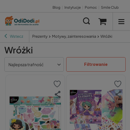
Blog
|
Instytucje
|
Pomoc
|
Smile Club
Wstecz
Prezenty
Motywy, zainteresowania
Wróżki
Wróżki
Filtrowanie
Najlepsza trafność