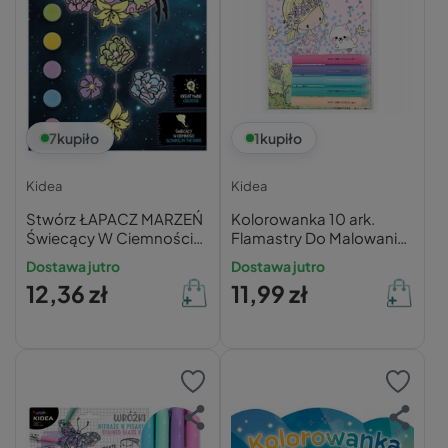
7
kupiło
1
kupiło
Kidea
Kidea
Stwórz ŁAPACZ MARZEŃ
Kolorowanka 10 ark.
Świecący W Ciemności
Flamastry Do Malowania
MAGIC Farby Koraliki 3+
Kropkami Ze
Dostawa jutro
Dostawa jutro
Kidea
Stempelkami Wróżki
12,36 zł
11,99 zł