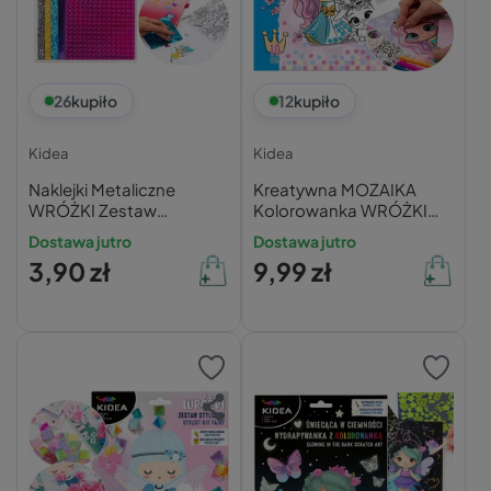
26
kupiło
12
kupiło
Kidea
Kidea
Naklejki Metaliczne
Kreatywna MOZAIKA
WRÓŻKI Zestaw
Kolorowanka WRÓŻKI
Kreatywny Kidea
Brokat 10 Arkuszy Kidea
Dostawa jutro
Dostawa jutro
3,90 zł
9,99 zł