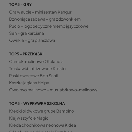
TOP 5 - GRY
Gra w aucie – mini zestaw Kangur
Dzwoniąca zabawa – gra z dzwonkiem
Pucio – logopedyczne memo języczkowe
Sen – gra karciana
Qwirkle – gra planszowa
TOP5 - PRZEKĄSKI
Chrupki malinowe Otolandia
Truskawki liofilizowane Kresto
Paski owocowe Bob Snail
Kaszka jaglana Helpa
Owolovo malinowo – mus jabłkowo-malinowy
TOP 5 - WYPRAWKA SZKOLNA
Kredki ołówkowe grube Bambino
Klej w sztyfcie Magic
Kreda chodnikowa neonowa Kidea