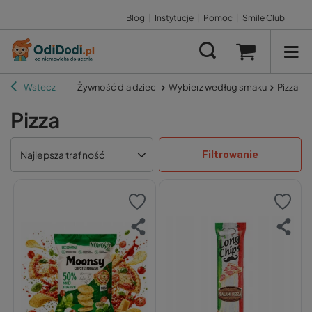
Blog
|
Instytucje
|
Pomoc
|
Smile Club
Wstecz
Żywność dla dzieci
Wybierz według smaku
Pizza
Pizza
Filtrowanie
Najlepsza trafność