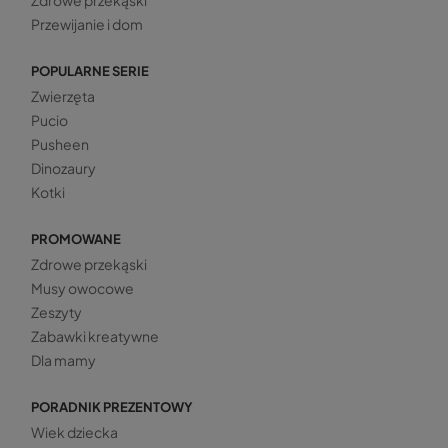
Zdrowe przekąski
Przewijanie i dom
POPULARNE SERIE
Zwierzęta
Pucio
Pusheen
Dinozaury
Kotki
PROMOWANE
Zdrowe przekąski
Musy owocowe
Zeszyty
Zabawki kreatywne
Dla mamy
PORADNIK PREZENTOWY
Wiek dziecka