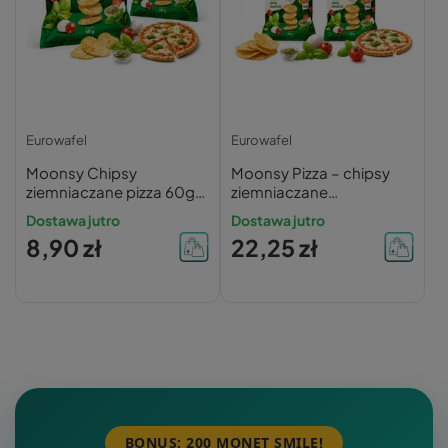
Eurowafel
Eurowafel
Moonsy Chipsy
Moonsy Pizza – chipsy
ziemniaczane pizza 60g
ziemniaczane
x2 bezglutenowe
bezglutenowe, 60 g x 5
Dostawa jutro
Dostawa jutro
8,90 zł
22,25 zł
BONUS: 200 MONET SMILE!