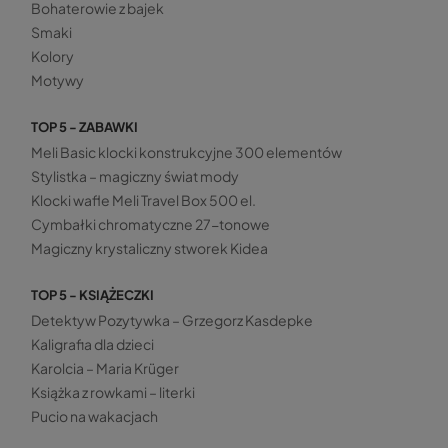
Bohaterowie z bajek
Smaki
Kolory
Motywy
TOP 5 - ZABAWKI
Meli Basic klocki konstrukcyjne 300 elementów
Stylistka – magiczny świat mody
Klocki wafle Meli Travel Box 500 el.
Cymbałki chromatyczne 27-tonowe
Magiczny krystaliczny stworek Kidea
TOP 5 - KSIĄŻECZKI
Detektyw Pozytywka – Grzegorz Kasdepke
Kaligrafia dla dzieci
Karolcia – Maria Krüger
Książka z rowkami – literki
Pucio na wakacjach