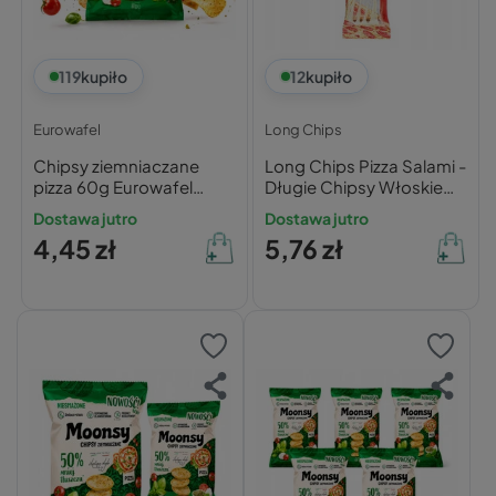
119
kupiło
12
kupiło
Eurowafel
Long Chips
Chipsy ziemniaczane
Long Chips Pizza Salami -
pizza 60g Eurowafel
Długie Chipsy Włoskie
Moonsy
75g
Dostawa jutro
Dostawa jutro
4,45 zł
5,76 zł