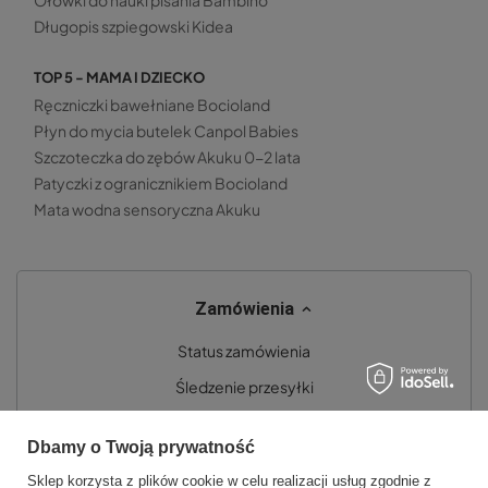
Ołówki do nauki pisania Bambino
Długopis szpiegowski Kidea
TOP 5 - MAMA I DZIECKO
Ręczniczki bawełniane Bocioland
Płyn do mycia butelek Canpol Babies
Szczoteczka do zębów Akuku 0-2 lata
Patyczki z ogranicznikiem Bocioland
Mata wodna sensoryczna Akuku
Zamówienia
Status zamówienia
Śledzenie przesyłki
Chcę zareklamować produkt
Dbamy o Twoją prywatność
Chcę zwrócić produkt
Sklep korzysta z plików cookie w celu realizacji usług zgodnie z