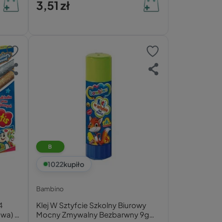
3,51 zł
B
1022
kupiło
Bambino
4
Klej W Sztyfcie Szkolny Biurowy
owa) +
Mocny Zmywalny Bezbarwny 9g