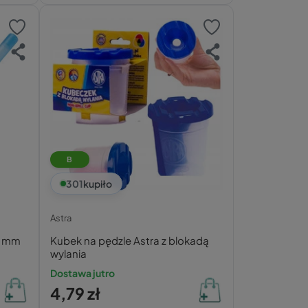
B
301
kupiło
Astra
0 mm
Kubek na pędzle Astra z blokadą
wylania
Dostawa jutro
4,79 zł