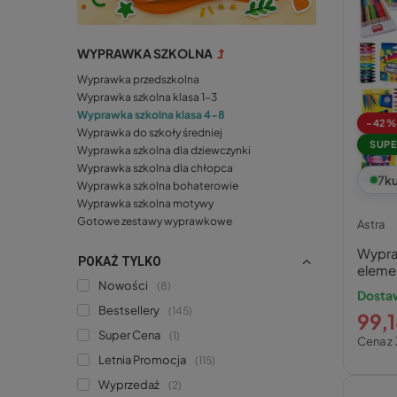
WYPRAWKA SZKOLNA
Wyprawka przedszkolna
Wyprawka szkolna klasa 1-3
Wyprawka szkolna klasa 4-8
-42%
Wyprawka do szkoły średniej
SUPE
Wyprawka szkolna dla dziewczynki
Wyprawka szkolna dla chłopca
7
ku
Wyprawka szkolna bohaterowie
Wyprawka szkolna motywy
Gotowe zestawy wyprawkowe
Astra
Wypra
POKAŻ TYLKO
elemen
Nowości
8
Dostaw
Bestsellery
145
99,1
Super Cena
1
Cena z 
Letnia Promocja
115
Wyprzedaż
2