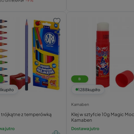
30 dni
5,07 zł
-9%
B
8
kupiło
1288
kupiło
Kamaben
i trójkątne z temperówką
Klej w sztyfcie 10g Magic Mo
Kamaben
a jutro
Dostawa jutro