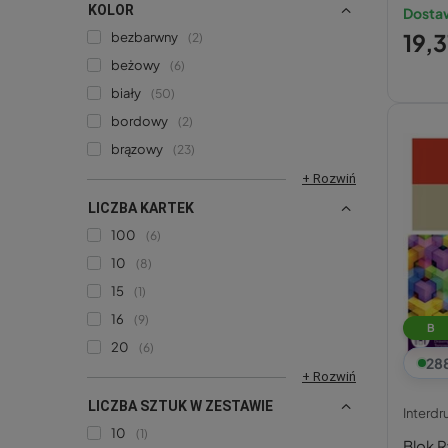
KOLOR
Dostaw
19,3
bezbarwny
2
beżowy
6
biały
50
bordowy
2
brązowy
23
+ Rozwiń
LICZBA KARTEK
100
6
10
8
15
1
16
9
B
20
6
28
+ Rozwiń
LICZBA SZTUK W ZESTAWIE
Interdr
10
1
Blok 