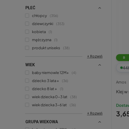
PŁEĆ
chłopcy
356
dziewczynki
353
kobieta
1
mężczyzna
1
produkt uniseks
38
+ Rozwiń
B
WIEK
44
baby niemowle 12M+
4
dziecko 3 lata +
36
Amos
dziecko 8 lat +
1
Klej w
wiek dziecka 0-3 lat
38
wiek dziecka 3-6 lat
Dostaw
36
3,65
+ Rozwiń
GRUPA WIEKOWA