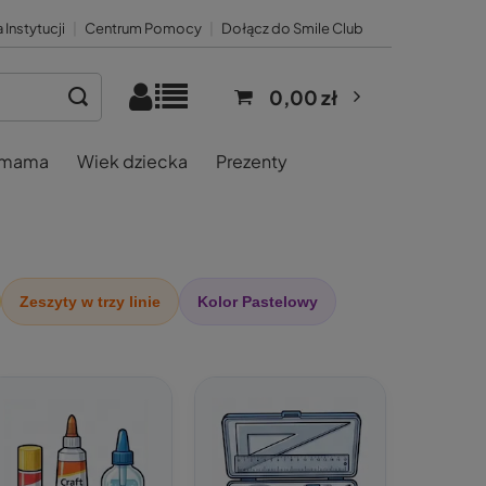
 Instytucji
|
Centrum Pomocy
|
Dołącz do Smile Club
0,00 zł
 mama
Wiek dziecka
Prezenty
Zeszyty w trzy linie
Kolor Pastelowy