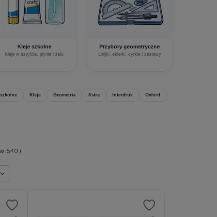
Kleje szkolne
Przybory geometryczne
Kleje w sztyfcie, płynie i żelu
Linijki, ekierki, cyrkle i zestawy
 szkolne
Kleje
Geometria
Astra
Interdruk
Oxford
ów:
540
)