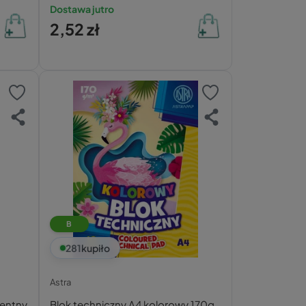
Bambino
Dostawa jutro
2,52 zł
B
281
kupiło
Astra
entny
Blok techniczny A4 kolorowy 170g