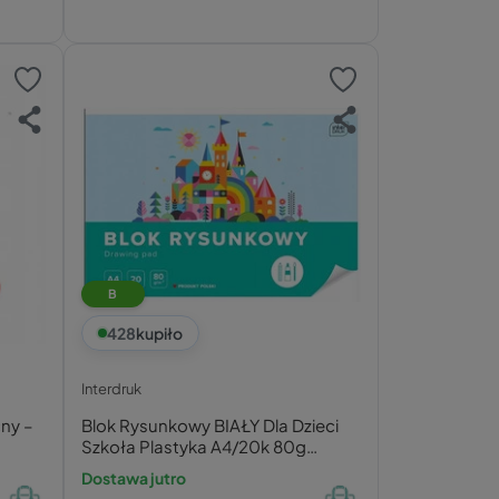
B
428
kupiło
Interdruk
cny –
Blok Rysunkowy BIAŁY Dla Dzieci
Szkoła Plastyka A4/20k 80g
Interdruk
Dostawa jutro