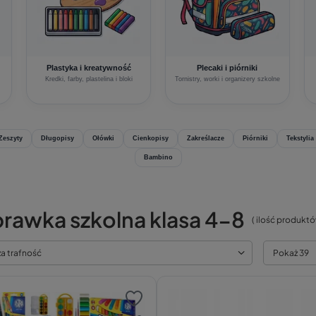
Plastyka i kreatywność
Plecaki i piórniki
Kredki, farby, plastelina i bloki
Tornistry, worki i organizery szkolne
Zeszyty
Długopisy
Ołówki
Cienkopisy
Zakreślacze
Piórniki
Tekstylia
Bambino
rawka szkolna klasa 4-8
( ilość produkt
za trafność
Pokaż 39