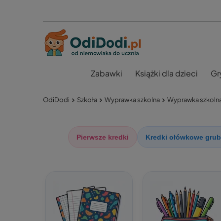
Zabawki
Książki dla dzieci
Gr
OdiDodi
Szkoła
Wyprawka szkolna
Wyprawka szkolna
Pierwsze kredki
Kredki ołówkowe gru