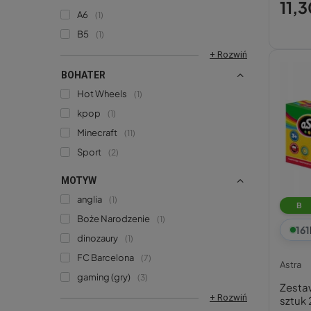
11,3
A6
1
B5
1
+ Rozwiń
BOHATER
Hot Wheels
1
kpop
1
Minecraft
11
Sport
2
MOTYW
anglia
1
B
Boże Narodzenie
1
161
dinozaury
1
FC Barcelona
7
Astra
gaming (gry)
3
Zesta
+ Rozwiń
sztuk 