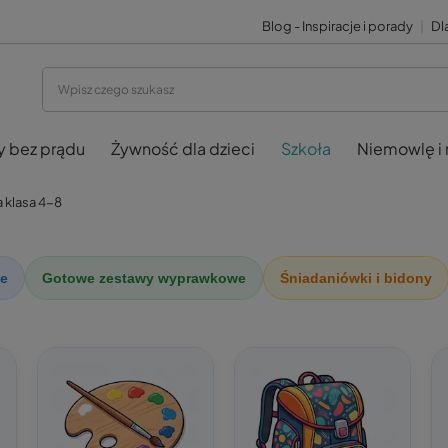
Blog - Inspiracje i porady
|
Dla
y bez prądu
Żywność dla dzieci
Szkoła
Niemowlę i
 klasa 4-8
be
Gotowe zestawy wyprawkowe
Śniadaniówki i bidony