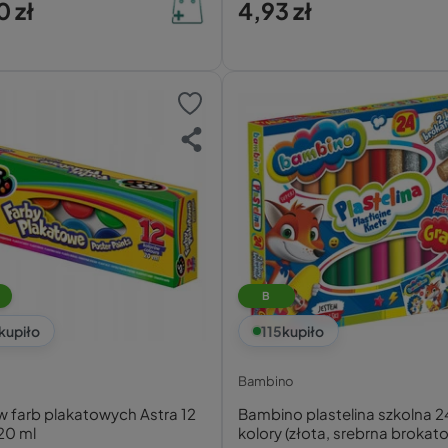
0 zł
4,93 zł
B
kupiło
115
kupiło
Bambino
w farb plakatowych Astra 12
Bambino plastelina szkolna 2
20 ml
kolory (złota, srebrna brokat