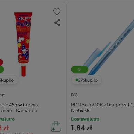
B
5
kupiło
276
kupiło
en
BIC
agic 45g w tubce z
BIC Round Stick Długopis 1,
atorem - Kamaben
Niebieski
a jutro
Dostawa jutro
 zł
1,84 zł