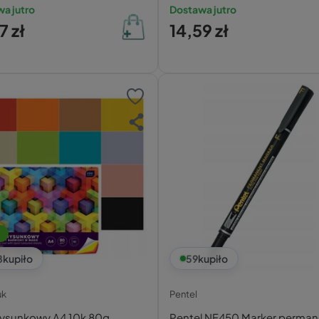
podkładka
a jutro
Dostawa jutro
7 zł
14,59 zł
8
kupiło
59
kupiło
uk
Pentel
Rysunkowy A4 10k 80g
Pentel NF450 Marker perman