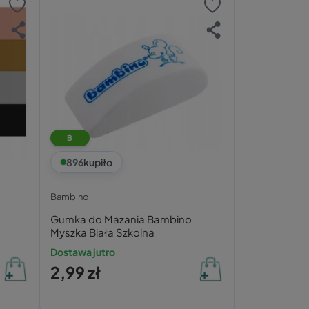
B
896
kupiło
Bambino
Gumka do Mazania Bambino
Myszka Biała Szkolna
Dostawa jutro
2,99 zł