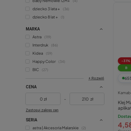
baby niemowle 12M+
4
dziecko 3 lata +
36
dziecko 8 lat +
1
MARKA
Astra
119
Interdruk
86
Kidea
59
-31%
Happy Color
34
B
BIC
27
65
+ Rozwiń
CENA
Kamab
zł
-
zł
Klej M
aplik
Zastosuj zakres cen
Dostaw
SERIA
4,58
astra | Akcesoria Malarskie
2