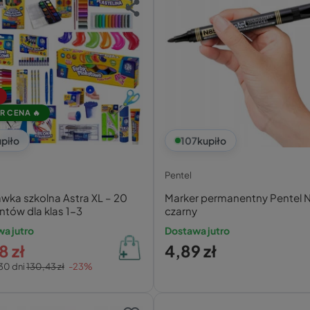
R CENA 🔥
piło
107
kupiło
Pentel
wka szkolna Astra XL – 20
Marker permanentny Pentel 
tów dla klas 1-3
czarny
a jutro
Dostawa jutro
8 zł
4,89 zł
30 dni
130,43 zł
-23%