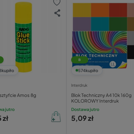
B
8
kupiło
574
kupiło
Interdruk
 sztyfcie Amos 8g
Blok Techniczny A4 10k 160g
KOLOROWY Interdruk
a jutro
Dostawa jutro
 zł
5,09 zł