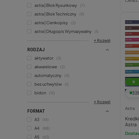
Cena z 
astra | Blok Rysunkowy
7
astra | Blok Techniczny
9
astra | Cienkopisy
2
astra | Długopis Wymazywalny
1
+ Rozwiń
RODZAJ
aktywator
3
akwarelowe
2
automatyczny
4
B
bez uchwytów
1
32
bidon
12
+ Rozwiń
Astra
FORMAT
Kredk
A3
14
Astra
A4
88
Dostaw
A5
63