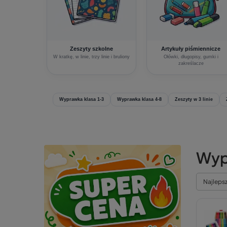
Zeszyty szkolne
Artykuły piśmiennicze
W kratkę, w linie, trzy linie i bruliony
Ołówki, długopisy, gumki i
zakreślacze
Wyprawka klasa 1-3
Wyprawka klasa 4-8
Zeszyty w 3 linie
Wyp
Najleps