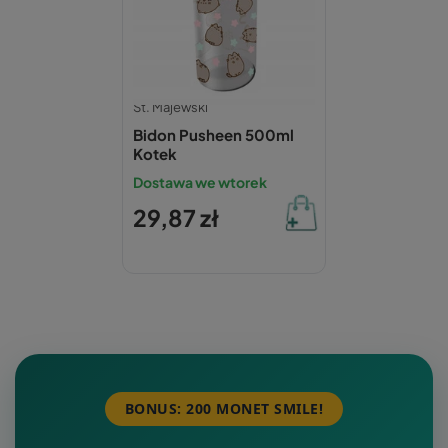
St. Majewski
Bidon Pusheen 500ml
Kotek
Dostawa we wtorek
29,87 zł
BONUS: 200 MONET SMILE!