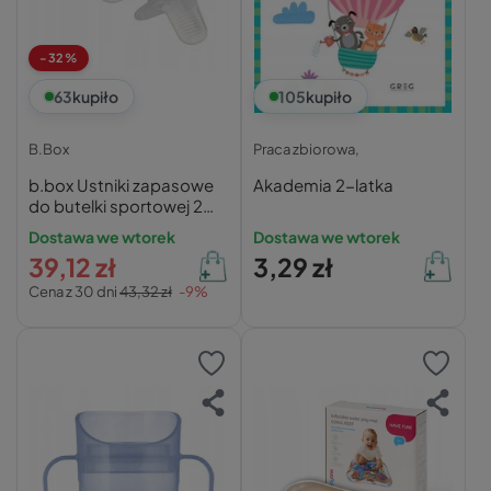
-32%
63
kupiło
105
kupiło
B.Box
Praca zbiorowa,
b.box Ustniki zapasowe
Akademia 2-latka
do butelki sportowej 2
szt.
Dostawa we wtorek
Dostawa we wtorek
39,12 zł
3,29 zł
Cena z 30 dni
43,32 zł
-9%