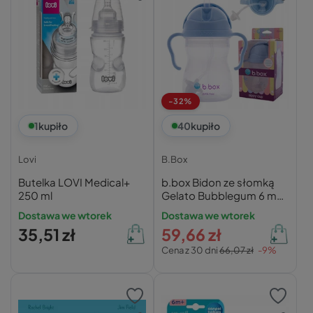
-32%
1
kupiło
40
kupiło
Lovi
B.Box
Butelka LOVI Medical+
b.box Bidon ze słomką
250 ml
Gelato Bubblegum 6 m+
240 ml
Dostawa we wtorek
Dostawa we wtorek
35,51 zł
59,66 zł
Cena z 30 dni
66,07 zł
-9%