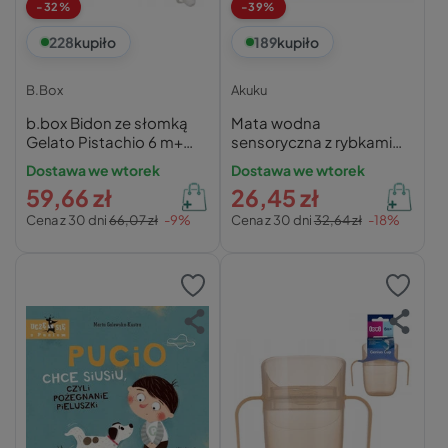
-32%
-39%
228
kupiło
189
kupiło
B.Box
Akuku
b.box Bidon ze słomką
Mata wodna
Gelato Pistachio 6 m+
sensoryczna z rybkami
240 ml
67x49 cm – Akuku
Dostawa we wtorek
Dostawa we wtorek
59,66 zł
26,45 zł
Cena z 30 dni
66,07 zł
-9%
Cena z 30 dni
32,64 zł
-18%