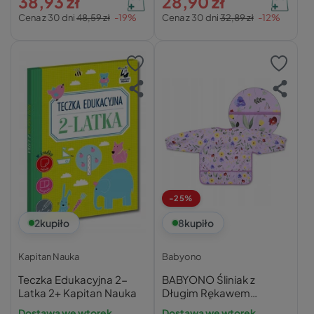
38,93 zł
28,90 zł
Sztuki
Cena z 30 dni
48,59 zł
-19%
Cena z 30 dni
32,89 zł
-12%
-25%
2
kupiło
8
kupiło
Kapitan Nauka
Babyono
Teczka Edukacyjna 2-
BABYONO Śliniak z
Latka 2+ Kapitan Nauka
Długim Rękawem
Fartuszek KWIATY
Dostawa we wtorek
Dostawa we wtorek