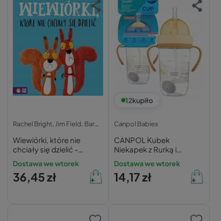
12
kupiło
Rachel Bright, Jim Field, Barbara Supeł,
Canpol Babies
Wiewiórki, które nie
CANPOL Kubek
chciały się dzielić -
Niekapek z Rurką i
Rachel Bright
Odważnikiem Dla Dzieci
Dostawa we wtorek
Dostawa we wtorek
270ml ŻÓŁTY
36,45 zł
14,17 zł