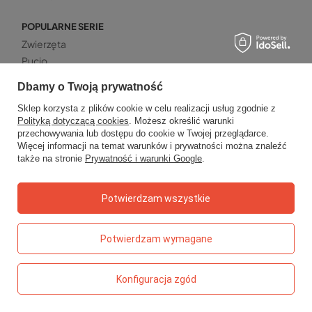
POPULARNE SERIE
Zwierzęta
Pucio
Pusheen
Dbamy o Twoją prywatność
Dinozaury
Sklep korzysta z plików cookie w celu realizacji usług zgodnie z
Kotki
Polityką dotyczącą cookies
. Możesz określić warunki
przechowywania lub dostępu do cookie w Twojej przeglądarce.
PROMOWANE
Więcej informacji na temat warunków i prywatności można znaleźć
także na stronie
Prywatność i warunki Google
.
Zdrowe przekąski
Musy owocowe
Zeszyty
Potwierdzam wszystkie
Zabawki kreatywne
Dla mamy
Potwierdzam wymagane
PORADNIK PREZENTOWY
Wiek dziecka
Konfiguracja zgód
Bohaterowie z bajek
Smaki