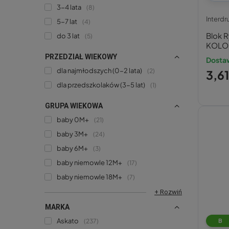
3-4 lata
8
Interdr
5-7 lat
4
Blok 
do 3 lat
5
KOLOR
PRZEDZIAŁ WIEKOWY
Dostaw
dla najmłodszych (0-2 lata)
2
3,61
dla przedszkolaków (3-5 lat)
1
GRUPA WIEKOWA
baby 0M+
21
baby 3M+
24
baby 6M+
3
baby niemowle 12M+
17
baby niemowle 18M+
7
+ Rozwiń
MARKA
Askato
237
B