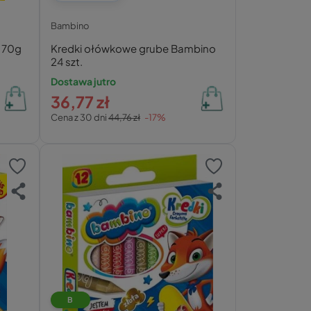
Bambino
 170g
Kredki ołówkowe grube Bambino
24 szt.
Dostawa jutro
36,77 zł
Cena z 30 dni
44,76 zł
-17%
B