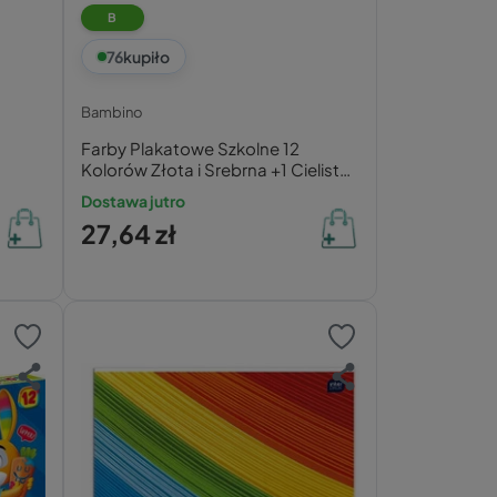
B
76
kupiło
Bambino
Farby Plakatowe Szkolne 12
Kolorów Złota i Srebrna +1 Cielista
20ml Bambino
Dostawa jutro
27,64 zł