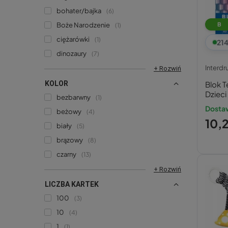
bohater/bajka
6
Boże Narodzenie
B
1
ciężarówki
1
21
dinozaury
7
Interdr
+ Rozwiń
KOLOR
Blok 
Dzieci
bezbarwny
1
Interd
Dostaw
beżowy
4
10,2
biały
5
brązowy
8
czarny
13
+ Rozwiń
LICZBA KARTEK
100
3
10
4
1
1