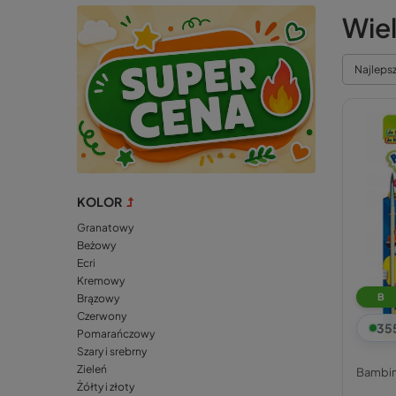
Wie
Najleps
KOLOR
Granatowy
Beżowy
Ecri
Kremowy
B
Brązowy
Czerwony
35
Pomarańczowy
Szary i srebrny
Radosny wygląd:
Zieleń
Bambi
Kreatywny charakter:
Żółty i złoty