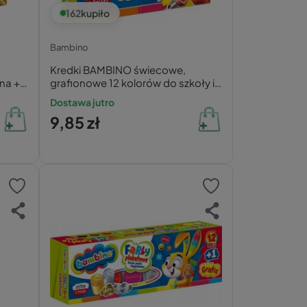
162
kupiło
Bambino
Kredki BAMBINO świecowe,
rna +
grafionowe 12 kolorów do szkoły i
przedszkola
Dostawa jutro
9,85 zł