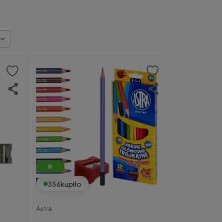
B
356
kupiło
Astra