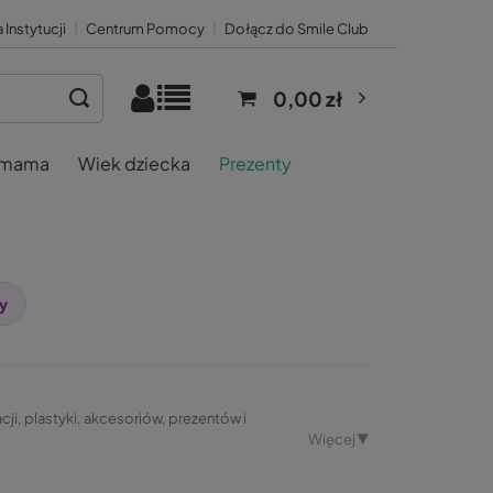
 Instytucji
|
Centrum Pomocy
|
Dołącz do Smile Club
0,00 zł
 mama
Wiek dziecka
Prezenty
y
i, plastyki, akcesoriów, prezentów i
Więcej ▼