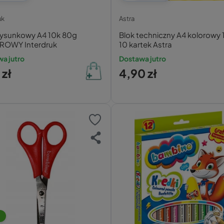
uk
Astra
Rysunkowy A4 10k 80g
Blok techniczny A4 kolorowy
OWY Interdruk
10 kartek Astra
a jutro
Dostawa jutro
 zł
4,90 zł