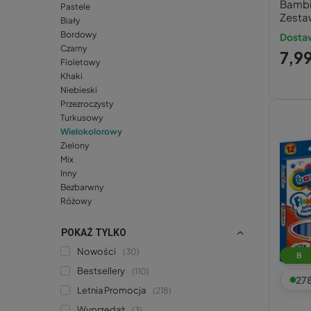
Bambi
Pastele
Łatwe wyróżnianie:
Zesta
Biały
Dobry wybór dla dzieci:
Bordowy
Dostaw
Uniwersalne zastosowanie:
Czarny
7,99
Fioletowy
Khaki
Niebieski
Przezroczysty
Turkusowy
Wielokolorowy
Zielony
Mix
Inny
Bezbarwny
Różowy
POKAŻ TYLKO
Nowości
30
B
Bestsellery
110
27
Letnia Promocja
218
Wyprzedaż
3