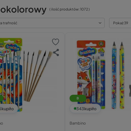
lokolorowy
( ilość produktów:
1072
)
za trafność
Pokaż 39
B
5
kupiło
343
kupiło
no
Bambino