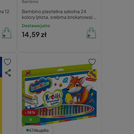
Bambino
ra 12
Bambino plastelina szkolna 24
kolory (złota, srebrna brokatowa) +
podkładka
Dostawa jutro
14,59 zł
-38%
B
474
kupiło