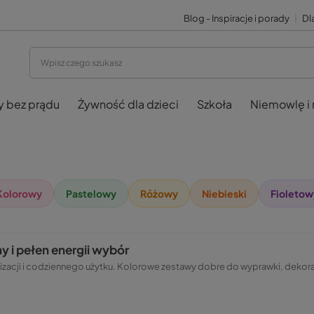
Blog - Inspiracje i porady
|
Dla
y bez prądu
Żywność dla dzieci
Szkoła
Niemowlę i
Kolorowy
Pastelowy
Różowy
Niebieski
Fioletow
 i pełen energii wybór
zacji i codziennego użytku. Kolorowe zestawy dobre do wyprawki, dekoracj