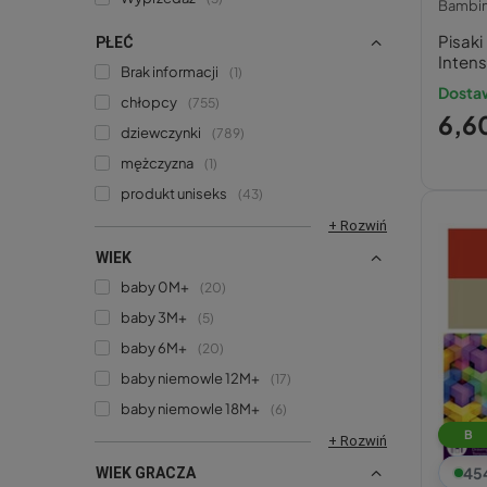
Bambi
Pisaki
PŁEĆ
Inten
Brak informacji
1
Dostaw
chłopcy
755
6,60
dziewczynki
789
mężczyzna
1
produkt uniseks
43
+ Rozwiń
WIEK
baby 0M+
20
baby 3M+
5
baby 6M+
20
baby niemowle 12M+
17
baby niemowle 18M+
6
B
+ Rozwiń
45
WIEK GRACZA