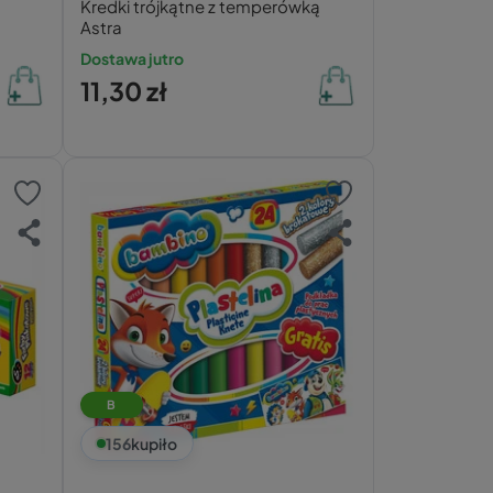
Kredki trójkątne z temperówką
Astra
Dostawa jutro
11,30 zł
B
156
kupiło