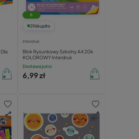
B
296
kupiło
Interdruk
 Dla
Blok Rysunkowy Szkolny A4 20k
KOLOROWY Interdruk
Dostawa jutro
6,99 zł