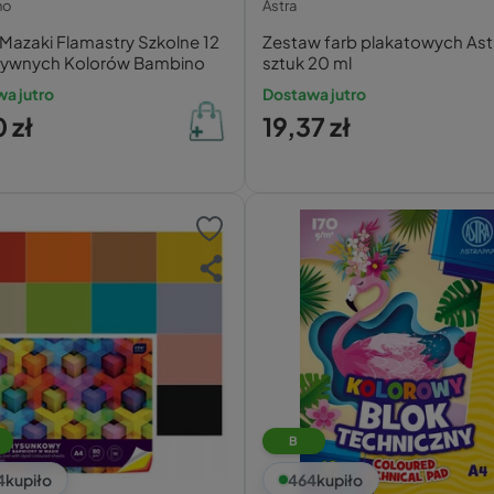
no
Astra
 Mazaki Flamastry Szkolne 12
Zestaw farb plakatowych Ast
sywnych Kolorów Bambino
sztuk 20 ml
a jutro
Dostawa jutro
 zł
19,37 zł
B
4
kupiło
464
kupiło