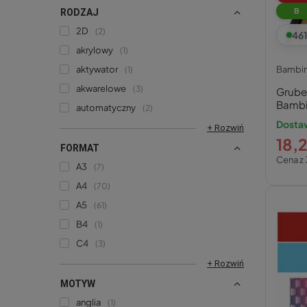
B
RODZAJ
2D
2
46
akrylowy
1
aktywator
Bambi
1
akwarelowe
3
Grube
Bamb
automatyczny
2
Dostaw
+ Rozwiń
18,2
FORMAT
Cena z 
A3
7
A4
70
A5
61
B4
1
C4
3
+ Rozwiń
MOTYW
anglia
1