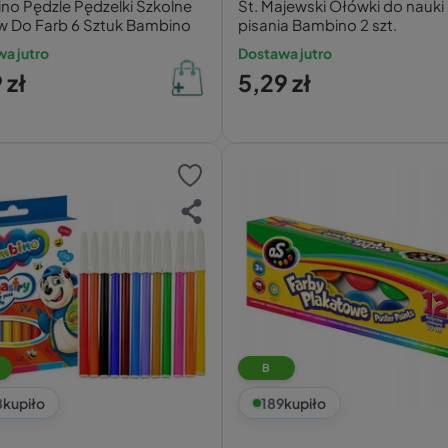
no Pędzle Pędzelki Szkolne
St. Majewski Ołówki do nauki
w Do Farb 6 Sztuk Bambino
pisania Bambino 2 szt.
a jutro
Dostawa jutro
 zł
5,29 zł
B
8
kupiło
189
kupiło