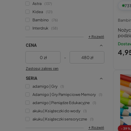
Astra
137
73
Kidea
121
Bambino
76
Bambi
Interdruk
58
Nożyc
podzi
+ Rozwiń
Dostaw
CENA
4,95
zł
-
zł
Zastosuj zakres cen
SERIA
adamigo | Gry
1
Adamigo | Gry Pamięciowe Memory
1
adamigo | Pieniądze Edukacyjne
1
akuku | Książeczki do wody
1
akuku | Książeczki sensoryczne
1
+ Rozwiń
-39%