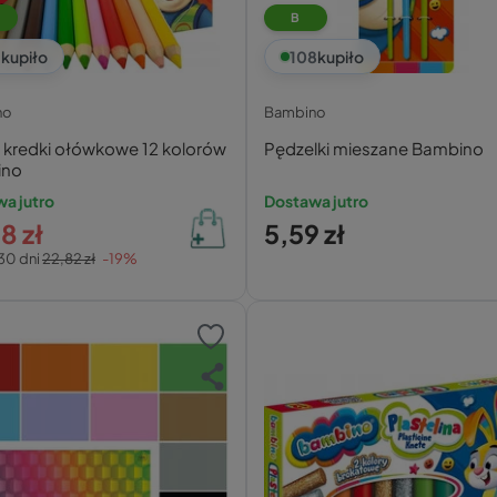
B
1
kupiło
108
kupiło
no
Bambino
 kredki ołówkowe 12 kolorów
Pędzelki mieszane Bambino
ino
a jutro
Dostawa jutro
8 zł
5,59 zł
30 dni
22,82 zł
-19%