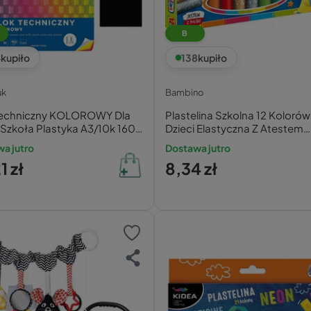
B
4
kupiło
138
kupiło
uk
Bambino
Techniczny KOLOROWY Dla
Plastelina Szkolna 12 Kolorów
 Szkoła Plastyka A3/10k 160g
Dzieci Elastyczna Z Atestem
ruk
Bambino
a jutro
Dostawa jutro
1 zł
8,34 zł