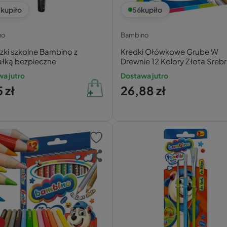
1
kupiło
56
kupiło
no
Bambino
zki szkolne Bambino z
Kredki Ołówkowe Grube W
ałką bezpieczne
Drewnie 12 Kolory Złota Sreb
Metalowa Temperówka
a jutro
Dostawa jutro
 zł
26,88 zł