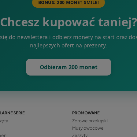
BONUS: 200 MONET SMILE!
Chcesz kupować taniej
 się do newslettera i odbierz monety na start oraz do
najlepszych ofert na prezenty.
Odbieram 200 monet
LARNE SERIE
PROMOWANE
zęta
Zdrowe przekąski
Musy owocowe
een
Zeszyty