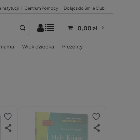
 Instytucji
|
Centrum Pomocy
|
Dołącz do Smile Club
0,00 zł
 mama
Wiek dziecka
Prezenty