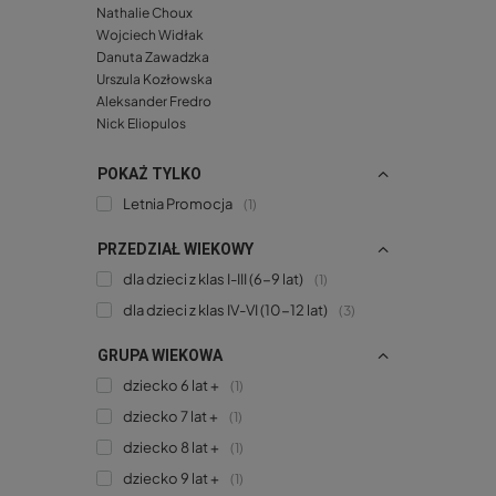
Nathalie Choux
Wojciech Widłak
Danuta Zawadzka
Urszula Kozłowska
Aleksander Fredro
Nick Eliopulos
POKAŻ TYLKO
Letnia Promocja
1
PRZEDZIAŁ WIEKOWY
dla dzieci z klas I-III (6-9 lat)
1
dla dzieci z klas IV-VI (10-12 lat)
3
GRUPA WIEKOWA
dziecko 6 lat +
1
dziecko 7 lat +
1
dziecko 8 lat +
1
dziecko 9 lat +
1