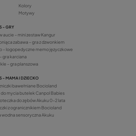
Kolory
Motywy
5 - GRY
w aucie – mini zestaw Kangur
niąca zabawa – gra z dzwonkiem
o – logopedyczne memo języczkowe
– gra karciana
kle – gra planszowa
5 - MAMA I DZIECKO
niczki bawełniane Bocioland
 do mycia butelek Canpol Babies
oteczka do zębów Akuku 0-2 lata
czki z ogranicznikiem Bocioland
 wodna sensoryczna Akuku