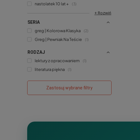
nastolatek 10 lat +
3
+ Rozwiń
SERIA
greg | Kolorowa Klasyka
2
Greg | Pewniak Na Teście
1
RODZAJ
lektury z opracowaniem
1
literatura piękna
1
Zastosuj wybrane filtry