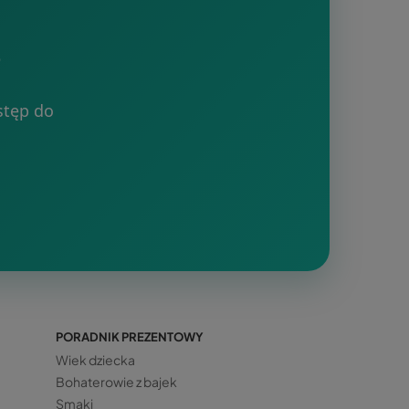
?
stęp do
PORADNIK PREZENTOWY
Wiek dziecka
Bohaterowie z bajek
Smaki