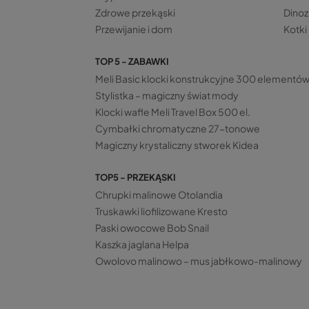
Zdrowe przekąski
Dinoz
Przewijanie i dom
Kotki
TOP 5 - ZABAWKI
Meli Basic klocki konstrukcyjne 300 elementó
Stylistka – magiczny świat mody
Klocki wafle Meli Travel Box 500 el.
Cymbałki chromatyczne 27-tonowe
Magiczny krystaliczny stworek Kidea
TOP5 - PRZEKĄSKI
Chrupki malinowe Otolandia
Truskawki liofilizowane Kresto
Paski owocowe Bob Snail
Kaszka jaglana Helpa
Owolovo malinowo – mus jabłkowo-malinowy