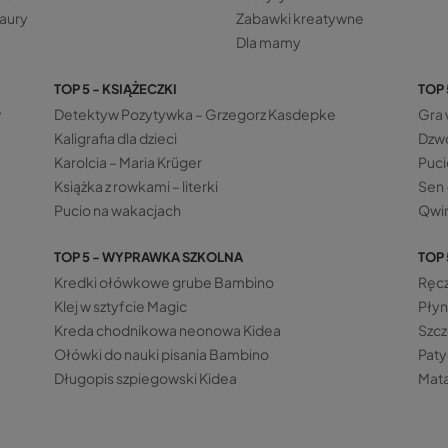
aury
Zabawki kreatywne
Dla mamy
TOP 5 - KSIĄŻECZKI
TOP 
w
Detektyw Pozytywka – Grzegorz Kasdepke
Gra 
Kaligrafia dla dzieci
Dzwo
Karolcia – Maria Krüger
Puci
Książka z rowkami – literki
Sen 
Pucio na wakacjach
Qwir
TOP 5 - WYPRAWKA SZKOLNA
TOP 
Kredki ołówkowe grube Bambino
Ręcz
Klej w sztyfcie Magic
Płyn
Kreda chodnikowa neonowa Kidea
Szcz
Ołówki do nauki pisania Bambino
Paty
Długopis szpiegowski Kidea
Mata