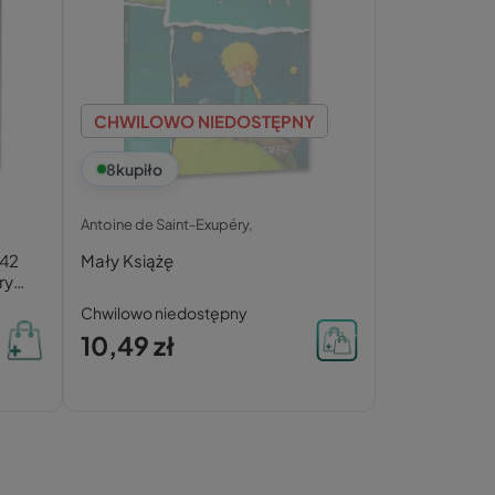
CHWILOWO NIEDOSTĘPNY
8
kupiło
Antoine de Saint-Exupéry,
942
Mały Książę
ry
Chwilowo niedostępny
10,49 zł