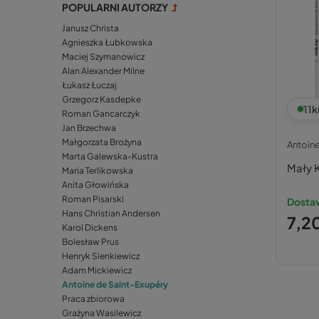
POPULARNI AUTORZY
Janusz Christa
Agnieszka Łubkowska
Maciej Szymanowicz
Alan Alexander Milne
Łukasz Łuczaj
Grzegorz Kasdepke
11
k
Roman Gancarczyk
Jan Brzechwa
Małgorzata Brożyna
Antoine
Marta Galewska-Kustra
Mały 
Maria Terlikowska
Anita Głowińska
Roman Pisarski
Dostaw
Hans Christian Andersen
7,20
Karol Dickens
Bolesław Prus
Henryk Sienkiewicz
Adam Mickiewicz
Antoine de Saint-Exupéry
Praca zbiorowa
Grażyna Wasilewicz