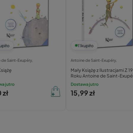
upiło
11
kupiło
 de Saint-Exupéry,
Antoine de Saint-Exupéry,
Książę
Mały Książę z Ilustracjami Z 1
Roku Antoine de Saint-Exupé
Greg (TW)
a jutro
Dostawa jutro
 zł
15,99 zł