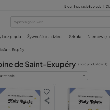
Blog - Inspiracje i porady
|
Dla
y bez prądu
Żywność dla dzieci
Szkoła
Niemowlę i
de Saint-Exupéry
oine de Saint-Exupéry
( ilość produktów:
3
)
za trafność