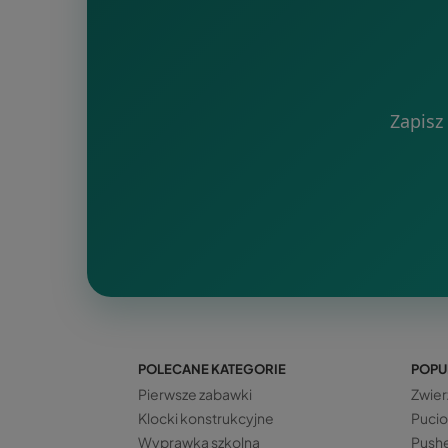
Zapisz
POLECANE KATEGORIE
POPU
Pierwsze zabawki
Zwier
Klocki konstrukcyjne
Pucio
Wyprawka szkolna
Push