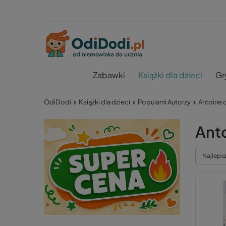
Zabawki
Książki dla dzieci
Gr
OdiDodi
Książki dla dzieci
Popularni Autorzy
Antoine 
Ant
Najleps