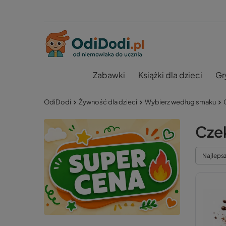
Zabawki
Książki dla dzieci
Gr
OdiDodi
Żywność dla dzieci
Wybierz według smaku
Cze
Najleps