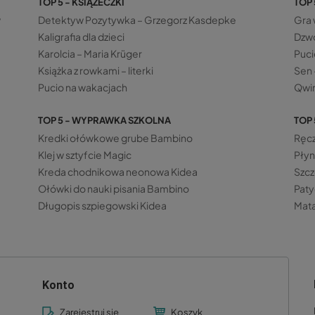
TOP 5 - KSIĄŻECZKI
TOP 
w
Detektyw Pozytywka – Grzegorz Kasdepke
Gra 
Kaligrafia dla dzieci
Dzwo
Karolcia – Maria Krüger
Puci
Książka z rowkami – literki
Sen 
Pucio na wakacjach
Qwir
TOP 5 - WYPRAWKA SZKOLNA
TOP 
Kredki ołówkowe grube Bambino
Ręcz
Klej w sztyfcie Magic
Płyn
Kreda chodnikowa neonowa Kidea
Szcz
Ołówki do nauki pisania Bambino
Paty
Długopis szpiegowski Kidea
Mata
Konto
Zarejestruj się
Koszyk