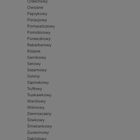
Orzechowy
Owsiane
Paprykowy
Pistacjowy
Pomarańczowy
Pomidorowy
Porzeczkowy
Rabarbarowy
Różane
Sernikowy
Serowy
Sezamowy
Solony
Szpinakowy
Truflowy
Truskawkowy
Waniliowy
Wiśniowy
Ziemniaczany
Śliwkowy
Śmietankowy
Żurawinowy
Daktylowy