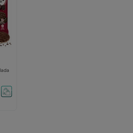
lada
l