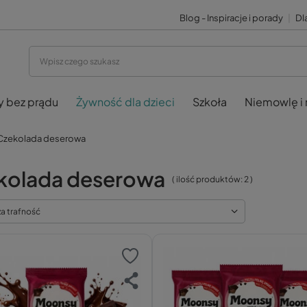
Blog - Inspiracje i porady
|
Dla
y bez prądu
Żywność dla dzieci
Szkoła
Niemowlę i
Czekolada deserowa
kolada deserowa
( ilość produktów:
2
)
za trafność