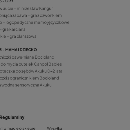
5 - GRY
w aucie – mini zestaw Kangur
niąca zabawa – gra z dzwonkiem
o – logopedyczne memo języczkowe
– gra karciana
kle – gra planszowa
5 - MAMA I DZIECKO
niczki bawełniane Bocioland
 do mycia butelek Canpol Babies
oteczka do zębów Akuku 0-2 lata
czki z ogranicznikiem Bocioland
 wodna sensoryczna Akuku
Regulaminy
Informacje o sklepie
Wysyłka