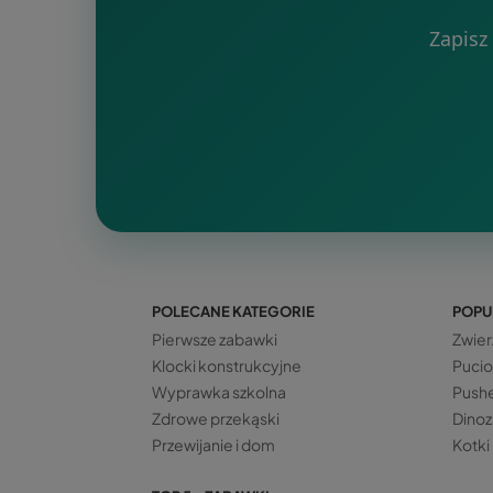
Zapisz
POLECANE KATEGORIE
POPU
Pierwsze zabawki
Zwier
Klocki konstrukcyjne
Pucio
Wyprawka szkolna
Push
Zdrowe przekąski
Dinoz
Przewijanie i dom
Kotki