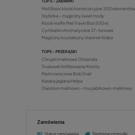
TOP 5 - ZABAWKI
Meli Basic klocki konstrukcyjne 300 elementó
Stylistka – magiczny świat mody
Klocki wafle Meli Travel Box 500 el.
Cymbałki chromatyczne 27-tonowe
Magiczny krystaliczny stworek Kidea
TOP5 - PRZEKĄSKI
Chrupki malinowe Otolandia
Truskawki liofilizowane Kresto
Paski owocowe Bob Snail
Kaszka jaglana Helpa
Owolovo malinowo – mus jabłkowo-malinowy
Zamówienia
Status zamówienia
Śledzenie przesyłki