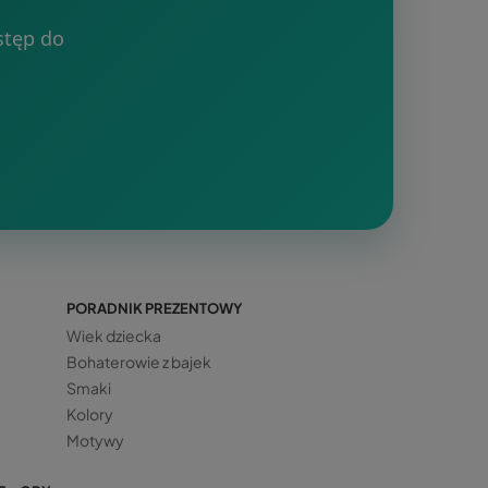
stęp do
PORADNIK PREZENTOWY
Wiek dziecka
Bohaterowie z bajek
Smaki
Kolory
Motywy