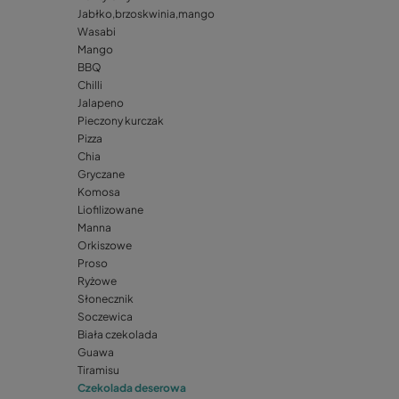
Jabłko,brzoskwinia,mango
Wasabi
Mango
BBQ
Chilli
Jalapeno
Pieczony kurczak
Pizza
Chia
Gryczane
Komosa
Liofilizowane
Manna
Orkiszowe
Proso
Ryżowe
Słonecznik
Soczewica
Biała czekolada
Guawa
Tiramisu
Czekolada deserowa