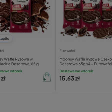
kupiło
fel
Eurowafel
y Wafle Ryżowe w
Moonsy Wafle Ryżowe Czeko
ladzie Deserowej 65 g
Deserowa 65g x4 – Eurowafe
wa we wtorek
Dostawa we wtorek
 zł
15,63 zł