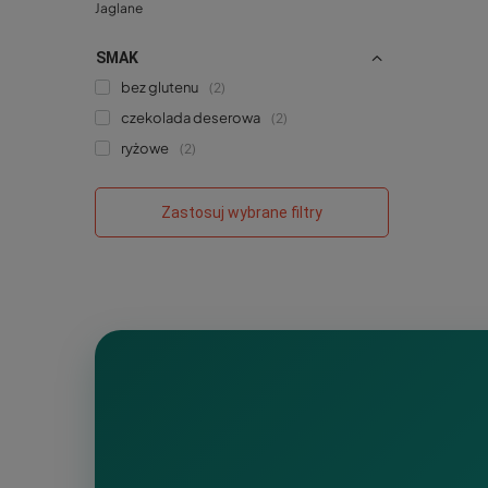
Jaglane
SMAK
bez glutenu
2
czekolada deserowa
2
ryżowe
2
Zastosuj wybrane filtry