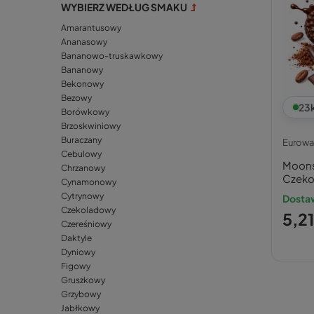
WYBIERZ WEDŁUG SMAKU
Amarantusowy
Ananasowy
Bananowo-truskawkowy
Bananowy
Bekonowy
Bezowy
23
Borówkowy
Brzoskwiniowy
Buraczany
Eurowa
Cebulowy
Moons
Chrzanowy
Czeko
Cynamonowy
Cytrynowy
Dosta
Czekoladowy
5,21
Czereśniowy
Daktyle
Dyniowy
Figowy
Gruszkowy
Grzybowy
Jabłkowy