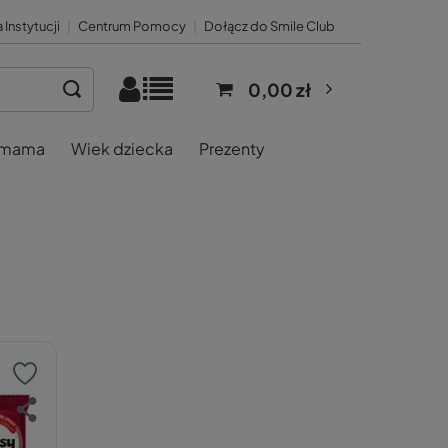
 Instytucji
|
Centrum Pomocy
|
Dołącz do Smile Club
0,00 zł
 mama
Wiek dziecka
Prezenty