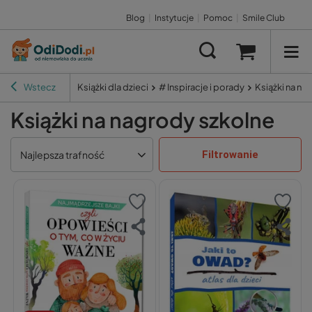
Blog
|
Instytucje
|
Pomoc
|
Smile Club
Wstecz
Książki dla dzieci
# Inspiracje i porady
Książki na na
Książki na nagrody szkolne
Filtrowanie
Najlepsza trafność