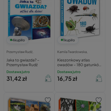
4
kupiło
1
kupiło
Przemysław Rudź,
Kamila Twardowska,
Jaka to gwiazda? –
Kieszonkowy atlas
Przemysław Rudź
owadów – 180 gatunków
– Kamila Twardowska
Dostawa jutro
Dostawa jutro
31,42 zł
16,75 zł