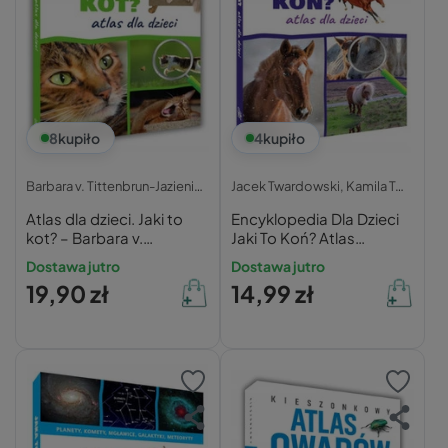
8
kupiło
4
kupiło
Barbara v. Tittenbrun-Jazienicka,
Jacek Twardowski,
Kamila Twardowska,
Atlas dla dzieci. Jaki to
Encyklopedia Dla Dzieci
kot? – Barbara v.
Jaki To Koń? Atlas
Tittenbrun-Jazienicka
Nagrody TW SBM
Dostawa jutro
Dostawa jutro
19,90 zł
14,99 zł