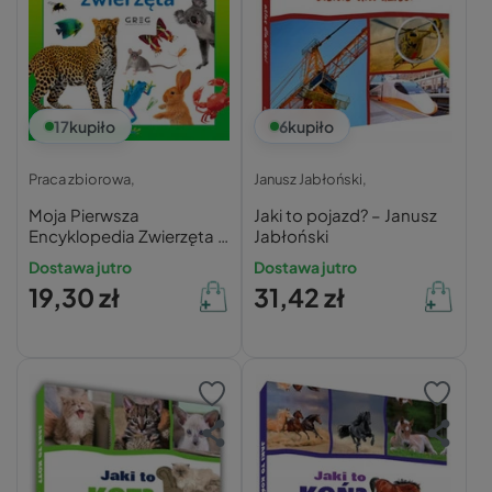
17
kupiło
6
kupiło
Praca zbiorowa,
Janusz Jabłoński,
Moja Pierwsza
Jaki to pojazd? – Janusz
Encyklopedia Zwierzęta -
Jabłoński
GREG
Dostawa jutro
Dostawa jutro
19,30 zł
31,42 zł