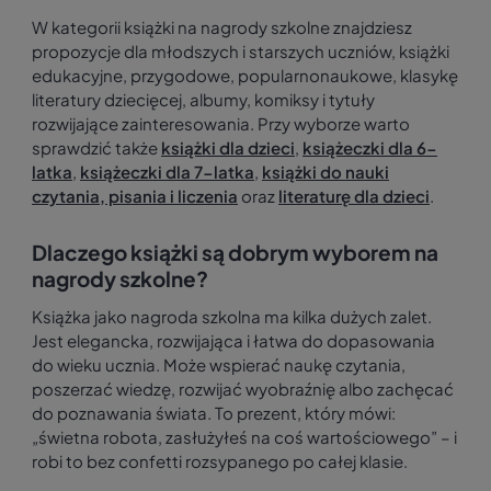
W kategorii książki na nagrody szkolne znajdziesz
propozycje dla młodszych i starszych uczniów, książki
edukacyjne, przygodowe, popularnonaukowe, klasykę
literatury dziecięcej, albumy, komiksy i tytuły
rozwijające zainteresowania. Przy wyborze warto
sprawdzić także
książki dla dzieci
,
książeczki dla 6-
latka
,
książeczki dla 7-latka
,
książki do nauki
czytania, pisania i liczenia
oraz
literaturę dla dzieci
.
Dlaczego książki są dobrym wyborem na
nagrody szkolne?
Książka jako nagroda szkolna ma kilka dużych zalet.
Jest elegancka, rozwijająca i łatwa do dopasowania
do wieku ucznia. Może wspierać naukę czytania,
poszerzać wiedzę, rozwijać wyobraźnię albo zachęcać
do poznawania świata. To prezent, który mówi:
„świetna robota, zasłużyłeś na coś wartościowego” – i
robi to bez confetti rozsypanego po całej klasie.