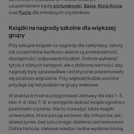
uzupełnieniem będą
picturebooki
,
Basia
,
Kicia Kocia
oraz
Pucio
dla młodszych czytelników.
Książki na nagrody szkolne dla większej
grupy
Przy zakupie książek na nagrody dla całej klasy, szkoły
lub uczestników konkursu ważne są powtarzalność,
dostępność i odpowiedni budżet. Dobrze wybierać
tytuły z różnych kategorii, ale o zbliżonej wartości, aby
nagrody były sprawiedliwe i estetycznie prezentowały
się podczas wręczania. Przy większej liczbie uczniów
przydaje się też podział na grupy wiekowe.
W praktyce można przygotować zestawy dla klas 1–3,
klas 4–6 i klas 7–8, a następnie dobrać książki zgodne z
poziomem czytania. Warto rozważyć także książki
uniwersalne, które pasują zarówno dla chłopców, jak i
dziewczynek, bez sztucznego dzielenia zainteresowań.
Dobra historia, ciekawa wiedza i ładne wydanie bronią