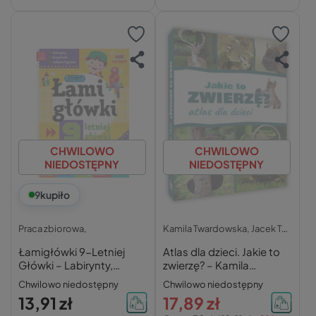
CHWILOWO
CHWILOWO
NIEDOSTĘPNY
NIEDOSTĘPNY
9
kupiło
Praca zbiorowa,
Kamila Twardowska,
Jacek Twardowski,
Łamigłówki 9-Letniej
Atlas dla dzieci. Jakie to
Główki – Labirynty,
zwierzę? – Kamila
Krzyżówki
Twardowska, Jacek
Chwilowo niedostępny
Chwilowo niedostępny
Twardowski
13,91 zł
17,89 zł