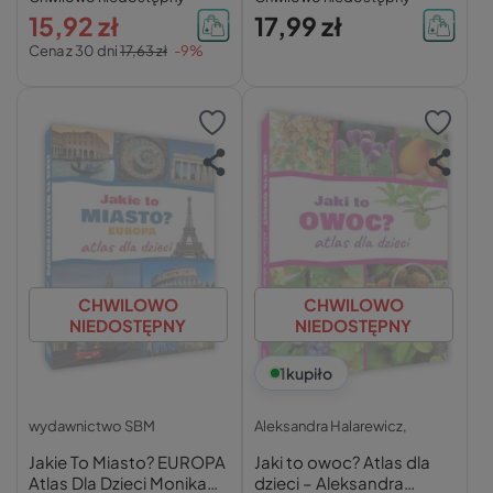
15,92 zł
17,99 zł
Cena z 30 dni
17,63 zł
-9%
CHWILOWO
CHWILOWO
NIEDOSTĘPNY
NIEDOSTĘPNY
1
kupiło
wydawnictwo SBM
Aleksandra Halarewicz,
Jakie To Miasto? EUROPA
Jaki to owoc? Atlas dla
Atlas Dla Dzieci Monika
dzieci – Aleksandra