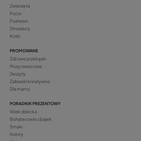
Zwierzęta
Pucio
Pusheen
Dinozaury
Kotki
PROMOWANE
Zdrowe przekąski
Musy owocowe
Zeszyty
Zabawki kreatywne
Dla mamy
PORADNIK PREZENTOWY
Wiek dziecka
Bohaterowie z bajek
Smaki
Kolory