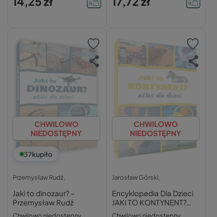
14,25 zł
17,72 zł
CHWILOWO
CHWILOWO
NIEDOSTĘPNY
NIEDOSTĘPNY
37
kupiło
Przemysław Rudź,
Jarosław Górski,
Jaki to dinozaur? –
Encyklopedia Dla Dzieci
Przemysław Rudź
JAKI TO KONTYNENT?
Atlas Nagrody SBM (TW)
Chwilowo niedostępny
Chwilowo niedostępny