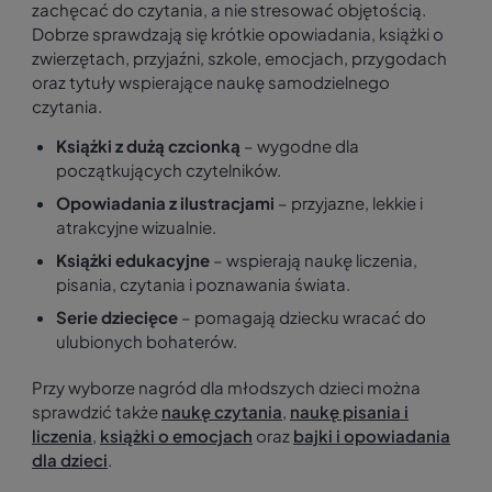
zachęcać do czytania, a nie stresować objętością.
Dobrze sprawdzają się krótkie opowiadania, książki o
zwierzętach, przyjaźni, szkole, emocjach, przygodach
oraz tytuły wspierające naukę samodzielnego
czytania.
Książki z dużą czcionką
– wygodne dla
początkujących czytelników.
Opowiadania z ilustracjami
– przyjazne, lekkie i
atrakcyjne wizualnie.
Książki edukacyjne
– wspierają naukę liczenia,
pisania, czytania i poznawania świata.
Serie dziecięce
– pomagają dziecku wracać do
ulubionych bohaterów.
Przy wyborze nagród dla młodszych dzieci można
sprawdzić także
naukę czytania
,
naukę pisania i
liczenia
,
książki o emocjach
oraz
bajki i opowiadania
dla dzieci
.