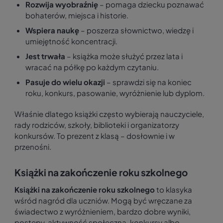
Rozwija wyobraźnię
– pomaga dziecku poznawać
bohaterów, miejsca i historie.
Wspiera naukę
– poszerza słownictwo, wiedzę i
umiejętność koncentracji.
Jest trwała
– książka może służyć przez lata i
wracać na półkę po każdym czytaniu.
Pasuje do wielu okazji
– sprawdzi się na koniec
roku, konkurs, pasowanie, wyróżnienie lub dyplom.
Właśnie dlatego książki często wybierają nauczyciele,
rady rodziców, szkoły, biblioteki i organizatorzy
konkursów. To prezent z klasą – dosłownie i w
przenośni.
Książki na zakończenie roku szkolnego
Książki na zakończenie roku szkolnego
to klasyka
wśród nagród dla uczniów. Mogą być wręczane za
świadectwo z wyróżnieniem, bardzo dobre wyniki,
postępy, aktywność społeczną, konkursy albo