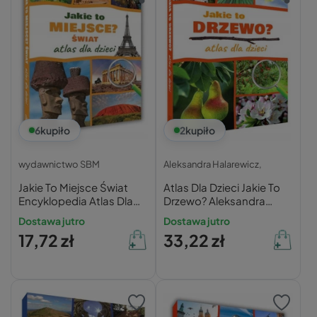
6
kupiło
2
kupiło
wydawnictwo SBM
Aleksandra Halarewicz,
Jakie To Miejsce Świat
Atlas Dla Dzieci Jakie To
Encyklopedia Atlas Dla
Drzewo? Aleksandra
Dzieci TW Nagrody SBM
Halarewicz SBM
Dostawa jutro
Dostawa jutro
17,72 zł
33,22 zł