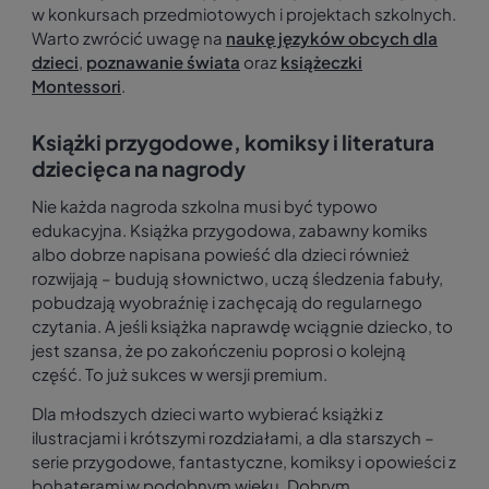
w konkursach przedmiotowych i projektach szkolnych.
Warto zwrócić uwagę na
naukę języków obcych dla
dzieci
,
poznawanie świata
oraz
książeczki
Montessori
.
Książki przygodowe, komiksy i literatura
dziecięca na nagrody
Nie każda nagroda szkolna musi być typowo
edukacyjna. Książka przygodowa, zabawny komiks
albo dobrze napisana powieść dla dzieci również
rozwijają – budują słownictwo, uczą śledzenia fabuły,
pobudzają wyobraźnię i zachęcają do regularnego
czytania. A jeśli książka naprawdę wciągnie dziecko, to
jest szansa, że po zakończeniu poprosi o kolejną
część. To już sukces w wersji premium.
Dla młodszych dzieci warto wybierać książki z
ilustracjami i krótszymi rozdziałami, a dla starszych –
serie przygodowe, fantastyczne, komiksy i opowieści z
bohaterami w podobnym wieku. Dobrym