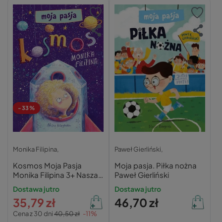
-33%
Monika Filipina,
Paweł Gierliński,
Kosmos Moja Pasja
Moja pasja. Piłka nożna
Monika Filipina 3+ Nasza
Paweł Gierliński
Księgarnia
Dostawa jutro
Dostawa jutro
35,79 zł
46,70 zł
Cena z 30 dni
40,50 zł
-11%