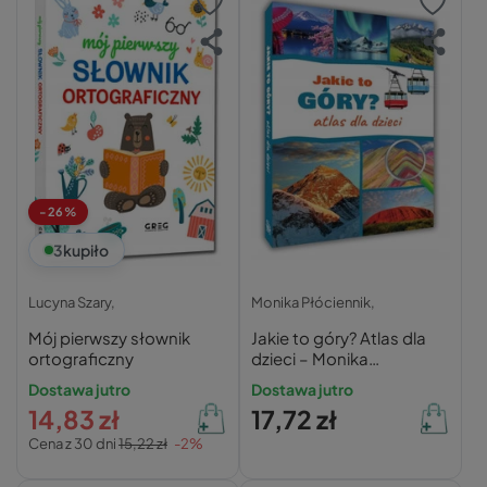
-26%
3
kupiło
Lucyna Szary,
Monika Płóciennik,
Mój pierwszy słownik
Jakie to góry? Atlas dla
ortograficzny
dzieci – Monika
Płóciennik
Dostawa jutro
Dostawa jutro
14,83 zł
17,72 zł
Cena z 30 dni
15,22 zł
-2%