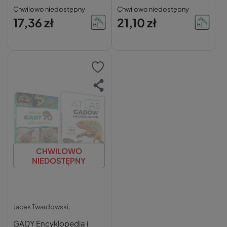
Płóciennik 9+ SBM
Halarewicz
Chwilowo niedostępny
Chwilowo niedostępny
17,36 zł
21,10 zł
CHWILOWO
NIEDOSTĘPNY
Jacek Twardowski,
GADY Encyklopedia i