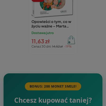
wydawnictwo GREG
Opowieści o tym, co w
życiu ważne – Marta
Calik-Tomera
Dostawa jutro
11,63 zł
Cena z 30 dni:
14,52 zł
-19%
BONUS: 200 MONET SMILE!
Chcesz kupować taniej?