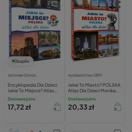
2
kupiło
Jarosław Górski,
wydawnictwo SBM
Encyklopedia Dla Dzieci
Jakie To Miasto? POLSKA
Jakie To Miejsce? Atlas
Atlas Dla Dzieci Monika
Nagrody SBM (TW)
Płóciennik 9+ SBM
Dostawa jutro
Dostawa jutro
17,72 zł
20,33 zł