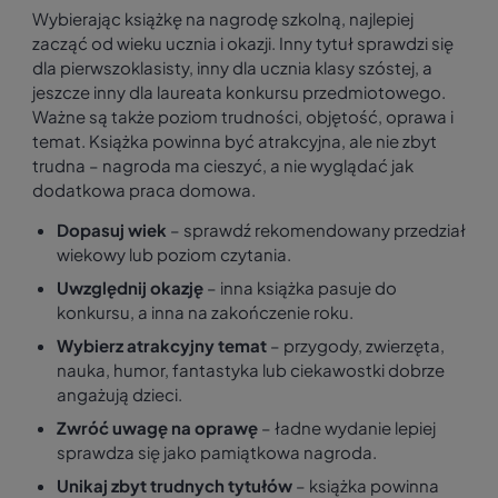
Wybierając książkę na nagrodę szkolną, najlepiej
zacząć od wieku ucznia i okazji. Inny tytuł sprawdzi się
dla pierwszoklasisty, inny dla ucznia klasy szóstej, a
jeszcze inny dla laureata konkursu przedmiotowego.
Ważne są także poziom trudności, objętość, oprawa i
temat. Książka powinna być atrakcyjna, ale nie zbyt
trudna – nagroda ma cieszyć, a nie wyglądać jak
dodatkowa praca domowa.
Dopasuj wiek
– sprawdź rekomendowany przedział
wiekowy lub poziom czytania.
Uwzględnij okazję
– inna książka pasuje do
konkursu, a inna na zakończenie roku.
Wybierz atrakcyjny temat
– przygody, zwierzęta,
nauka, humor, fantastyka lub ciekawostki dobrze
angażują dzieci.
Zwróć uwagę na oprawę
– ładne wydanie lepiej
sprawdza się jako pamiątkowa nagroda.
Unikaj zbyt trudnych tytułów
– książka powinna