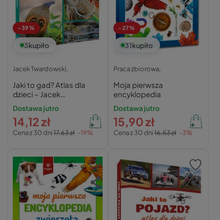
-39%
-27%
3
kupiło
31
kupiło
Jacek Twardowski,
Praca zbiorowa,
Jaki to gad? Atlas dla
Moja pierwsza
dzieci – Jacek
encyklopedia
Twardowski
Dostawa jutro
Dostawa jutro
14,12 zł
15,90 zł
Cena z 30 dni
17,63 zł
-19%
Cena z 30 dni
16,53 zł
-3%