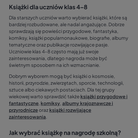
Książki dla uczniów klas 4–8
Dla starszych uczniów warto wybierać książki, które są
bardziej rozbudowane, ale nadal angażujące. Dobrze
sprawdzają się powieści przygodowe, fantastyka,
komiksy, książki popularnonaukowe, biografie, albumy
tematyczne oraz publikacje rozwijające pasje.
Uczniowie klas 4–8 często mają już swoje
zainteresowania, dlatego nagroda może być
świetnym sposobem na ich wzmacnianie.
Dobrym wyborem mogą być książki o kosmosie,
historii, przyrodzie, zwierzętach, sporcie, technologii,
sztuce albo ciekawych postaciach. Dla tej grupy
wiekowej warto sprawdzić także
książki przygodowe i
fantastyczne
,
komiksy
,
albumy krajoznawcze i
przyrodnicze
oraz
książki rozwijające
zainteresowania
.
Jak wybrać książkę na nagrodę szkolną?