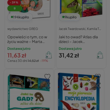
-39%
B
194
kupiło
9
kupiło
wydawnictwo GREG
Jacek Twardowski,
Kamila Twardowska,
Opowieści o tym, co w
Jaki to owad? Atlas dla
życiu ważne – Marta
dzieci – Jacek
Calik-Tomera
Twardowski, Kamila
Dostawa jutro
Dostawa jutro
Twardowska
11,63 zł
31,42 zł
Cena z 30 dni
14,52 zł
-19%