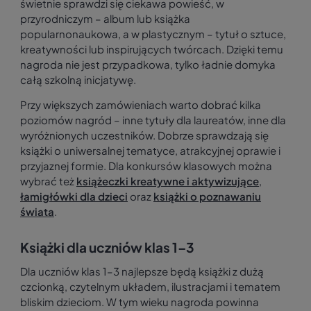
świetnie sprawdzi się ciekawa powieść, w
przyrodniczym – album lub książka
popularnonaukowa, a w plastycznym – tytuł o sztuce,
kreatywności lub inspirujących twórcach. Dzięki temu
nagroda nie jest przypadkowa, tylko ładnie domyka
całą szkolną inicjatywę.
Przy większych zamówieniach warto dobrać kilka
poziomów nagród – inne tytuły dla laureatów, inne dla
wyróżnionych uczestników. Dobrze sprawdzają się
książki o uniwersalnej tematyce, atrakcyjnej oprawie i
przyjaznej formie. Dla konkursów klasowych można
wybrać też
książeczki kreatywne i aktywizujące
,
łamigłówki dla dzieci
oraz
książki o poznawaniu
świata
.
Książki dla uczniów klas 1–3
Dla uczniów klas 1–3 najlepsze będą książki z dużą
czcionką, czytelnym układem, ilustracjami i tematem
bliskim dzieciom. W tym wieku nagroda powinna