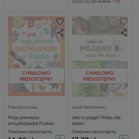
Cena z 30 dni
19,81 zł
-9%
CHWILOWO
CHWILOWO
NIEDOSTĘPNY
NIEDOSTĘPNY
Praca zbiorowa,
Jacek Twardowski,
Moja pierwsza
Jaki to pająk? Atlas dla
encyklopedia Polska
dzieci
Chwilowo niedostępny
Chwilowo niedostępny