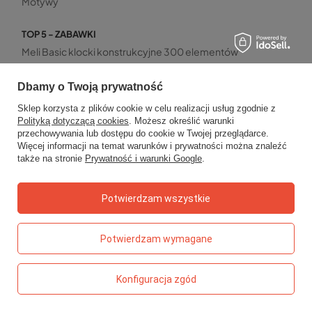
Motywy
TOP 5 - ZABAWKI
Meli Basic klocki konstrukcyjne 300 elementów
Stylistka – magiczny świat mody
Klocki wafle Meli Travel Box 500 el.
Dbamy o Twoją prywatność
Cymbałki chromatyczne 27-tonowe
Sklep korzysta z plików cookie w celu realizacji usług zgodnie z
Magiczny krystaliczny stworek Kidea
Polityką dotyczącą cookies
. Możesz określić warunki
przechowywania lub dostępu do cookie w Twojej przeglądarce.
Więcej informacji na temat warunków i prywatności można znaleźć
TOP 5 - KSIĄŻECZKI
także na stronie
Prywatność i warunki Google
.
Detektyw Pozytywka – Grzegorz Kasdepke
Kaligrafia dla dzieci
Potwierdzam wszystkie
Karolcia – Maria Krüger
Książka z rowkami – literki
Pucio na wakacjach
Potwierdzam wymagane
TOP 5 - GRY
Konfiguracja zgód
Gra w aucie – mini zestaw Kangur
Dzwoniąca zabawa – gra z dzwonkiem