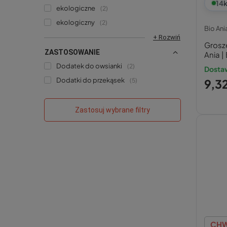
14
k
ekologiczne
2
ekologiczny
2
Bio Ani
+ Rozwiń
Grosz
ZASTOSOWANIE
Ania 
Dodatek do owsianki
2
Dostaw
Dodatki do przekąsek
5
9,32
Zastosuj wybrane filtry
CHW