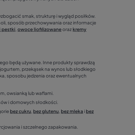
wzbogacić smak, strukturę i wygląd posiłków.
 soli, sposób przechowywania oraz informacje
i pestki
,
owoce liofilizowane
oraz
kremy
zego będą używane. Inne produkty sprawdzą
jogurtem, przekąsek na wynos lub słodkiego
ka, sposobu jedzenia oraz ewentualnych
em, owsianką lub waflami.
sów i domowych słodkości.
orie
bez cukru
,
bez glutenu
,
bez mleka
i
bez
cjowania i szczelnego zapakowania.