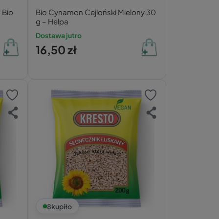
 Bio
Bio Cynamon Cejloński Mielony 30
g – Helpa
Dostawa jutro
16,50 zł
8
kupiło