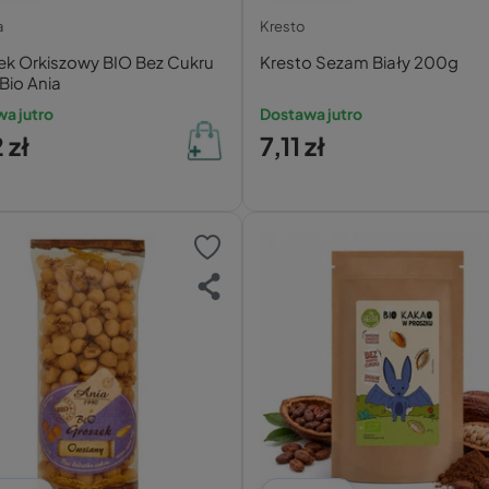
a
Kresto
ek Orkiszowy BIO Bez Cukru
Kresto Sezam Biały 200g
Bio Ania
a jutro
Dostawa jutro
 zł
7,11 zł