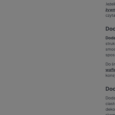
Jeżel
żywn
czyt
Dod
Doda
stru
smoo
spos
Do ś
wafl
kons
Dod
Doda
ciast
deko
skom