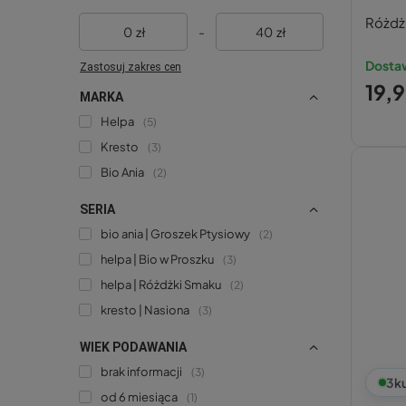
Różdż
zł
-
zł
Dostaw
Zastosuj zakres cen
19,9
MARKA
Helpa
5
Kresto
3
Bio Ania
2
SERIA
bio ania | Groszek Ptysiowy
2
helpa | Bio w Proszku
3
helpa | Różdżki Smaku
2
kresto | Nasiona
3
WIEK PODAWANIA
brak informacji
3
3
k
od 6 miesiąca
1