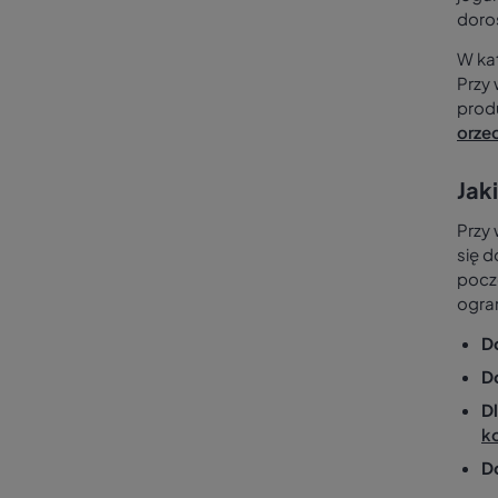
doro
W kat
Przy 
prod
orze
Jak
Przy
się 
pocz
ogra
D
D
Dl
k
D