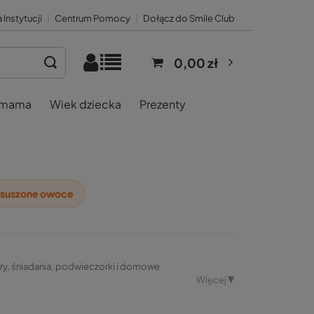
 Instytucji
|
Centrum Pomocy
|
Dołącz do Smile Club
0,00 zł
 mama
Wiek dziecka
Prezenty
i suszone owoce
sery, śniadania, podwieczorki i domowe
Więcej ▼