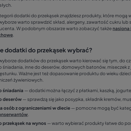
słych.
egorii dodatki do przekąsek znajdziesz produkty, które mogą 
wyborze warto sprawdzić skład, alergeny, zawartość cukru lub
ucenta. W podobnym obszarze warto zobaczyć także
nasiona 
chowe
.
ie dodatki do przekąsek wybrać?
 wyborze dodatków do przekąsek warto kierować się tym, do c
do śniadania, inne do deserów, domowych batonów, miseczek z 
ęstunku. Ważne jest też dopasowanie produktu do wieku dziec
niczeń żywieniowych.
o śniadania
— dodatki można łączyć z płatkami, kaszką, jogurt
o deserów
— sprawdzą się jako posypka, składnik kremów, mu
a osób z ograniczeniami w diecie
— pomocne mogą być kateg
onserwantów
.
o przekąsek na wynos
— warto wybierać produkty łatwe do por