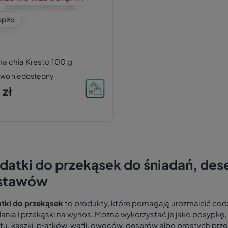
upiło
a chia Kresto 100 g
owo niedostępny
 zł
datki do przekąsek do śniadań, de
stawów
tki do przekąsek
to produkty, które pomagają urozmaicić codz
dania i przekąski na wynos. Można wykorzystać je jako posypk
tu, kaszki, płatków, wafli, owoców, deserów albo prostych prz