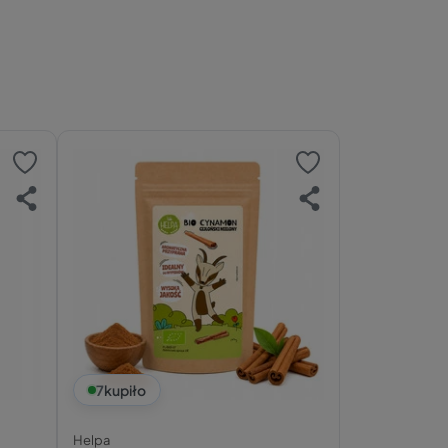
7
kupiło
Helpa