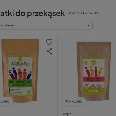
atki do przekąsek
( ilość produktów:
10
)
za trafność
kupiło
31
kupiło
Helpa