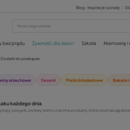
Blog - Inspiracje i porady
|
Dla
y bez prądu
Żywność dla dzieci
Szkoła
Niemowlę i
Dodatki do przekąsek
emy orzechowe
Deserki
Płatki śniadaniowe
Bakalie 
maku każdego dnia
. Syropy, posypki, polewy, kremy oraz inne produkty, które urozmaicają de