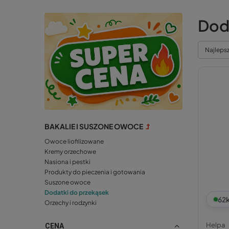
Dod
Najleps
BAKALIE I SUSZONE OWOCE
Owoce liofilizowane
Kremy orzechowe
Nasiona i pestki
Produkty do pieczenia i gotowania
Suszone owoce
Dodatki do przekąsek
62
Orzechy i rodzynki
Helpa
CENA