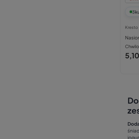
3
k
Kresto
Nasion
Chwil
5,10
Do
ze
Doda
śnia
jogur