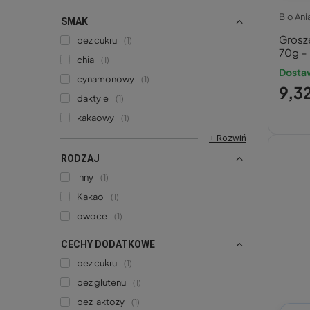
Bio Ani
SMAK
Grosz
bez cukru
1
70g – 
chia
1
Dostaw
cynamonowy
1
9,32
daktyle
1
kakaowy
1
+ Rozwiń
RODZAJ
inny
1
Kakao
1
owoce
1
CECHY DODATKOWE
bez cukru
1
bez glutenu
1
bez laktozy
1