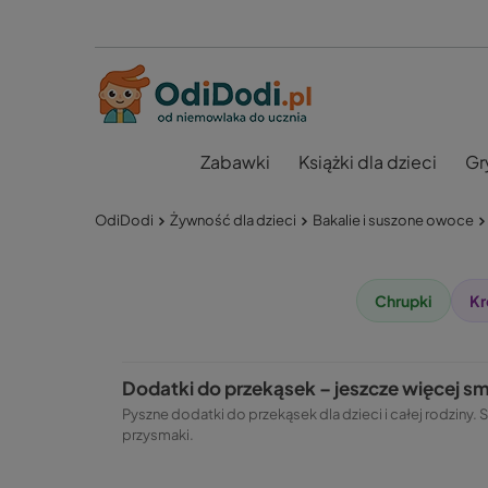
Zabawki
Książki dla dzieci
Gr
OdiDodi
Żywność dla dzieci
Bakalie i suszone owoce
Chrupki
Kr
Dodatki do przekąsek – jeszcze więcej s
Pyszne dodatki do przekąsek dla dzieci i całej rodziny
przysmaki.