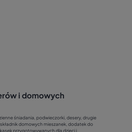
serów i domowych
ienne śniadania, podwieczorki, desery, drugie
ę, składnik domowych mieszanek, dodatek do
ekąsek przygotowywanych dla dzieci i