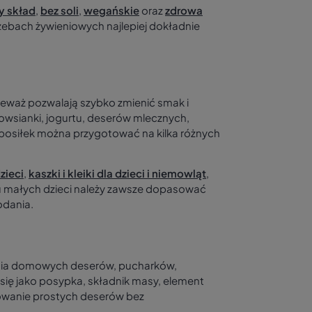
y skład
,
bez soli
,
wegańskie
oraz
zdrowa
trzebach żywieniowych najlepiej dokładnie
ieważ pozwalają szybko zmienić smak i
owsianki, jogurtu, deserów mlecznych,
posiłek można przygotować na kilka różnych
zieci
,
kaszki i kleiki dla dzieci i niemowląt
,
u małych dzieci należy zawsze dopasować
odania.
nia domowych deserów, pucharków,
się jako posypka, składnik masy, element
owanie prostych deserów bez