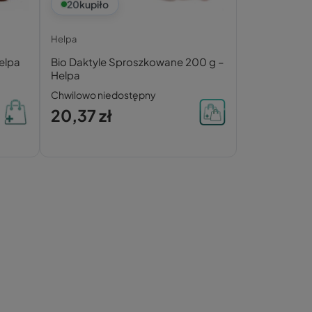
20
kupiło
Helpa
elpa
Bio Daktyle Sproszkowane 200 g –
Helpa
Chwilowo niedostępny
20,37 zł