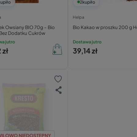
upiło
2
kupiło
a
Helpa
ek Owsiany BIO 70g – Bio
Bio Kakao w proszku 200 g H
| Bez Dodatku Cukrów
a jutro
Dostawa jutro
 zł
39,14 zł
ILOWO NIEDOSTĘPNY