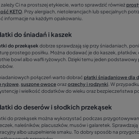
i zależy Ci na prostszej etykiecie, warto sprawdzić również
prost
ość KETO
. Przy alergiach, nietolerancjach lub specjalnych po
ać informacje na każdym opakowaniu.
atki do śniadań i kaszek
tki do przekąsek
dobrze sprawdzają się przy śniadaniach, pon
kturę prostego posiłku. Można dodawać je do kaszek, płatków, 
thie bowl albo wafli ryżowych. Dzięki temu jeden podstawowy 
obów.
niadaniowych połączeń warto dobrać
płatki śniadaniowe dla d
e ryżowe
,
suszone owoce
oraz
orzechy i rodzynki
. W przypadk
ystencję i wielkość dodatków do wieku oraz bezpieczeństwa p
atki do deserów i słodkich przekąsek
tki do przekąsek można wykorzystać podczas przygotowywa
eczek, naleśników, placuszków, musów i galaretek. Sprawdzają 
racyjny albo uzupełnienie smaku. To dobry sposób na przygot
plikowanych przepisów.