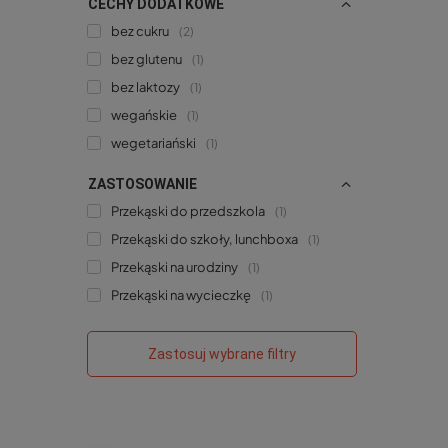
CECHY DODATKOWE
bez cukru
2
bez glutenu
1
bez laktozy
1
wegańskie
1
wegetariański
1
ZASTOSOWANIE
Przekąski do przedszkola
1
Przekąski do szkoły, lunchboxa
1
Przekąski na urodziny
1
Przekąski na wycieczkę
1
Zastosuj wybrane filtry