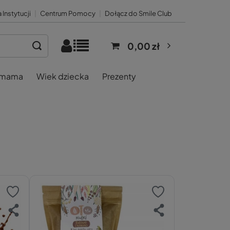
 Instytucji
|
Centrum Pomocy
|
Dołącz do Smile Club
0,00 zł
 mama
Wiek dziecka
Prezenty