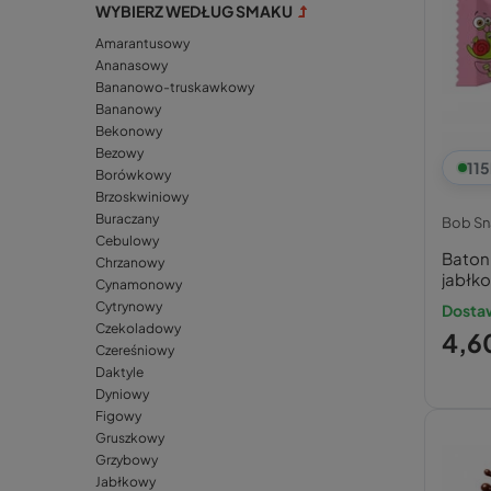
WYBIERZ WEDŁUG SMAKU
Amarantusowy
Ananasowy
Bananowo-truskawkowy
Bananowy
Bekonowy
Bezowy
115
Borówkowy
Brzoskwiniowy
Buraczany
Bob Sna
Cebulowy
Batoni
Chrzanowy
jabłk
Cynamonowy
Cytrynowy
Dostaw
Czekoladowy
4,60
Czereśniowy
Daktyle
Dyniowy
Figowy
Gruszkowy
Grzybowy
Jabłkowy