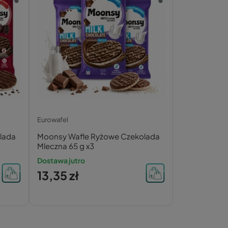
Eurowafel
lada
Moonsy Wafle Ryżowe Czekolada
l
Mleczna 65 g x3
Dostawa jutro
13,35 zł