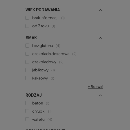
WIEK PODAWANIA
brak informacji
1
od 3 roku
1
SMAK
bez glutenu
4
czekolada deserowa
2
czekoladowy
2
jabłkowy
1
kakaowy
1
+ Rozwiń
RODZAJ
baton
1
chrupki
1
wafelki
4