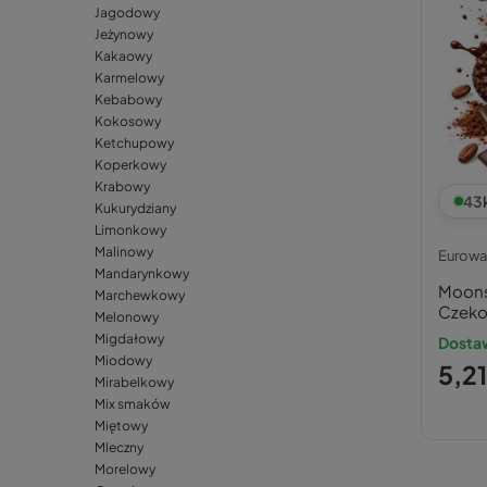
Jagodowy
Jeżynowy
Kakaowy
Karmelowy
Kebabowy
Kokosowy
Ketchupowy
Koperkowy
Krabowy
43
Kukurydziany
Limonkowy
Malinowy
Eurowa
Mandarynkowy
Moons
Marchewkowy
Czeko
Melonowy
Migdałowy
Dostaw
Miodowy
5,21
Mirabelkowy
Mix smaków
Miętowy
Mleczny
Morelowy