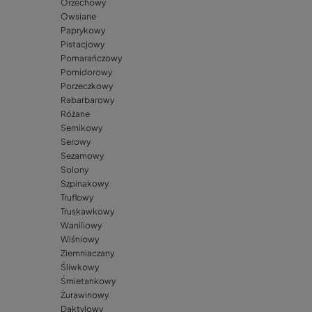
Orzechowy
Owsiane
Paprykowy
Pistacjowy
Pomarańczowy
Pomidorowy
Porzeczkowy
Rabarbarowy
Różane
Sernikowy
Serowy
Sezamowy
Solony
Szpinakowy
Truflowy
Truskawkowy
Waniliowy
Wiśniowy
Ziemniaczany
Śliwkowy
Śmietankowy
Żurawinowy
Daktylowy