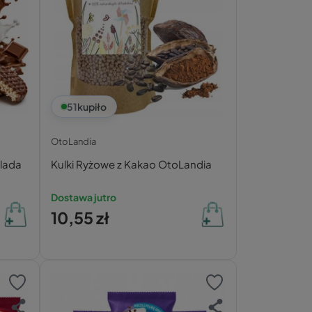
51
kupiło
OtoLandia
lada
Kulki Ryżowe z Kakao OtoLandia
Dostawa jutro
10,55 zł