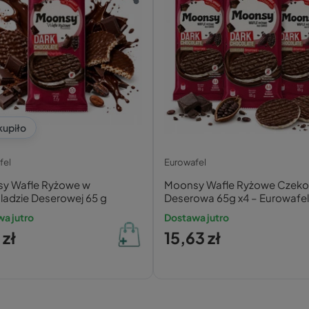
kupiło
fel
Eurowafel
y Wafle Ryżowe w
Moonsy Wafle Ryżowe Czeko
ladzie Deserowej 65 g
Deserowa 65g x4 – Eurowafe
a jutro
Dostawa jutro
 zł
15,63 zł