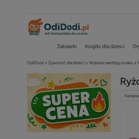
Zabawki
Książki dla dzieci
Gr
OdiDodi
Żywność dla dzieci
Wybierz według smaku
Ryż
Najleps