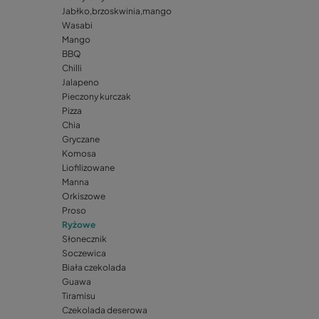
Jabłko,brzoskwinia,mango
Wasabi
Mango
BBQ
Chilli
Jalapeno
Pieczony kurczak
Pizza
Chia
Gryczane
Komosa
Liofilizowane
Manna
Orkiszowe
Proso
Ryżowe
Słonecznik
Soczewica
Biała czekolada
Guawa
Tiramisu
Czekolada deserowa