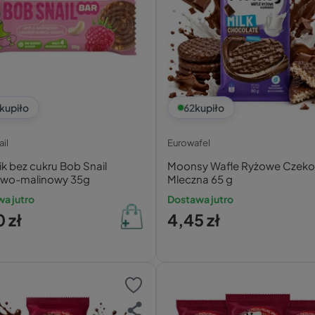
kupiło
62
kupiło
il
Eurowafel
k bez cukru Bob Snail
Moonsy Wafle Ryżowe Czeko
owo-malinowy 35g
Mleczna 65 g
a jutro
Dostawa jutro
 zł
4,45 zł