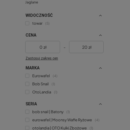
Jaglane
WIDOCZNOŚĆ
towar
5
CENA
zł
-
zł
Zastosuj zakres cen
MARKA
Eurowafel
4
Bob Snail
1
OtoLandia
1
SERIA
bob snail | Batony
1
eurowafel | Moonsy Wafle Ryżowe
4
otolandia | OTO Kulki Zbożowe
1