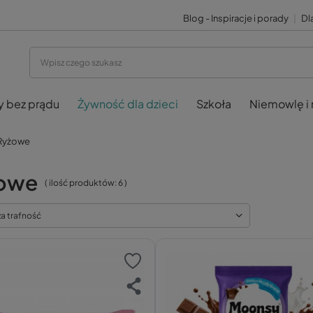
Blog - Inspiracje i porady
|
Dla
y bez prądu
Żywność dla dzieci
Szkoła
Niemowlę i
Ryżowe
owe
( ilość produktów:
6
)
za trafność