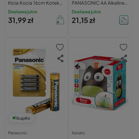
Kicia Kocia 16cm Kotek
PANASONIC AA Alkaline
Przytulanka 0+ Media
Power (R6) ALKAICZNA
Dostawa jutro
Dostawa jutro
Rodzina
4szt. x3
31,99 zł
21,15 zł
1
kupiło
Panasonic
Askato