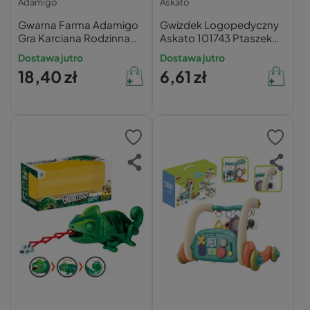
Adamigo
Askato
Gwarna Farma Adamigo
Gwizdek Logopedyczny
Gra Karciana Rodzinna
Askato 101743 Ptaszek
dla Dzieci 3+
do Ćwiczeń
Dostawa jutro
Dostawa jutro
Oddechowych i Mowy
18,40 zł
6,61 zł