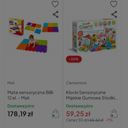
-32%
Meli
Clementoni
Mata sensoryczna BiBi
Klocki Sensoryczne
12 el. – Meli
Miękkie Gumowe Słodkie
Zwierzątka Clemmy 6M+
Dostawa jutro
Dostawa jutro
Clementoni
178,19 zł
59,25 zł
Cena z 30 dni
65,62 zł
-9%