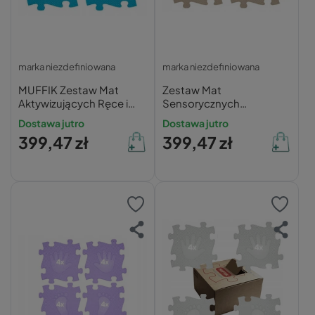
marka niezdefiniowana
marka niezdefiniowana
MUFFIK Zestaw Mat
Zestaw Mat
Aktywizujących Ręce i
Sensorycznych
Nogi Niebieski 16 el.
Aktywizujących MUFFIK
Dostawa jutro
Dostawa jutro
Ręce i Nogi Beżowy 16 el.
399,47 zł
399,47 zł