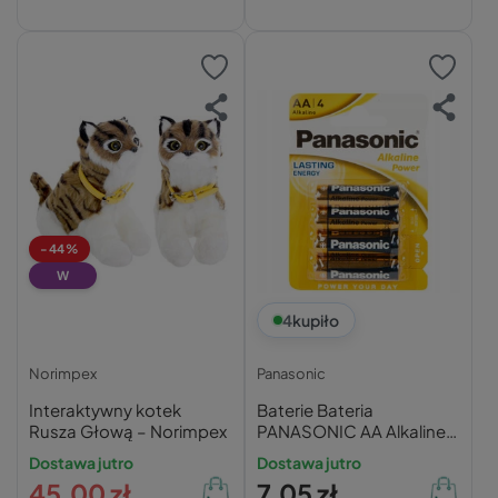
-44%
W
4
kupiło
Norimpex
Panasonic
Interaktywny kotek
Baterie Bateria
Rusza Głową – Norimpex
PANASONIC AA Alkaline
Power (R6) ALKAICZNA -
Dostawa jutro
Dostawa jutro
4szt
45,00 zł
7,05 zł