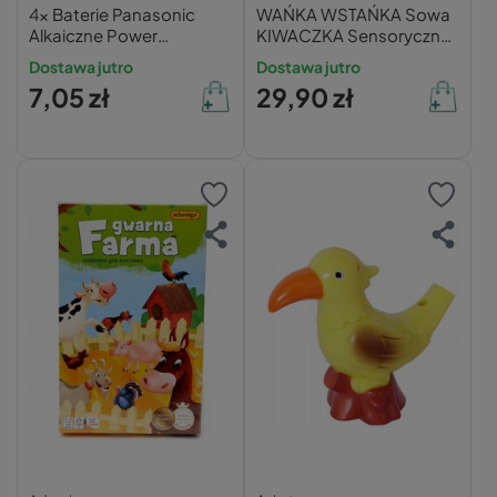
4x Baterie Panasonic
WAŃKA WSTAŃKA Sowa
Alkaiczne Power
KIWACZKA Sensoryczna
LR03/AAA 1,5V
ASKATO
Dostawa jutro
Dostawa jutro
7,05 zł
29,90 zł