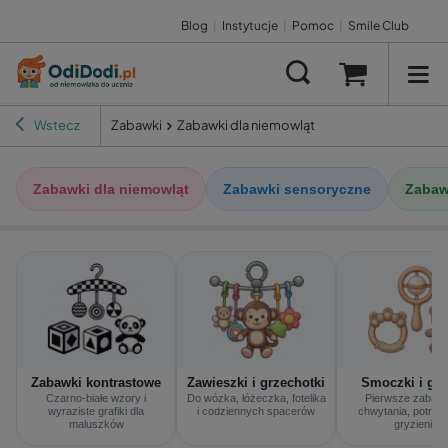
Blog
|
Instytucje
|
Pomoc
|
Smile Club
Wstecz
Zabawki
Zabawki dla niemowląt
Zabawki dla niemowląt
Zabawki sensoryczne
Zabaw
e
Zabawki kontrastowe
Zawieszki i grzechotki
Smoczki i gry
Czarno-białe wzory i
Do wózka, łóżeczka, fotelika
Pierwsze zabawk
a
wyraziste grafiki dla
i codziennych spacerów
chwytania, potrząs
maluszków
gryzienia