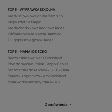
TOP 5 - WYPRAWKA SZKOLNA
Kredki ołówkowe grube Bambino
Klej w sztyfcie Magic
Kreda chodnikowa neonowa Kidea
Ołówki do nauki pisania Bambino
Długopis szpiegowski Kidea
TOP 5 - MAMA I DZIECKO
Ręczniczki bawełniane Bocioland
Płyn do mycia butelek Canpol Babies
Szczoteczka do zębów Akuku 0-2 lata
Patyczki z ogranicznikiem Bocioland
Mata wodna sensoryczna Akuku
Zamówienia