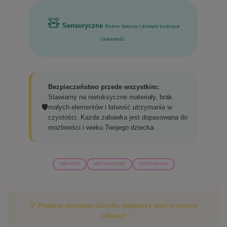
🧸
Sensoryczne
Różne faktury i dźwięki budzące
ciekawość.
Bezpieczeństwo przede wszystkim:
Stawiamy na nietoksyczne materiały, brak
🛡️
małych elementów i łatwość utrzymania w
czystości. Każda zabawka jest dopasowana do
możliwości i wieku Twojego dziecka.
BPA FREE
NIETOKSYCZNE
ATESTOWANE
🎈 Podaruj swojemu dziecku najlepszy start w krainie
zabawy!