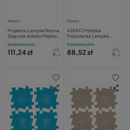
Askato
Askato
Projektor Lampka Nocna
ASKATO Małpka
Zajączek Askato Miękka
Przytulanka Lampka
Maskotka Pluszak dla
Pozytywka Usypiacz
Dostawa jutro
Dostawa jutro
Niemowląt z Gwiazdami i
Gwiazdki 0+
111,24 zł
88,52 zł
Dźwiękami