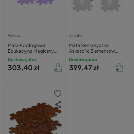
Askato
Askato
Mata Podłogowa
Mata Sensoryczna
Edukacyjna Magiczny
Askato 16 Elementów
Zestaw Fioletowy 16 el.
Szara | Rozwojowa
Dostawa jutro
Dostawa jutro
Trening Nóżki Rączki
303,40 zł
399,47 zł