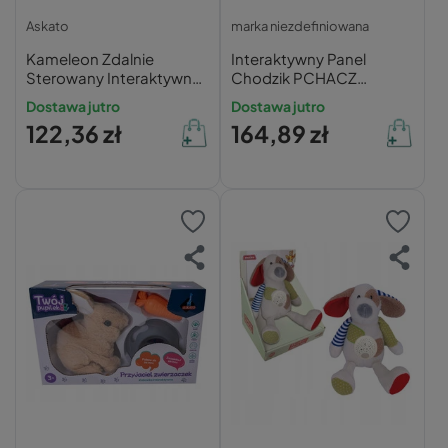
Askato
marka niezdefiniowana
Kameleon Zdalnie
Interaktywny Panel
Sterowany Interaktywny
Chodzik PCHACZ
z Efektem Zmiany
ASKATO 3w1 dla Malucha
Dostawa jutro
Dostawa jutro
Kolorów
0m+ Sensoryczny
122,36 zł
164,89 zł