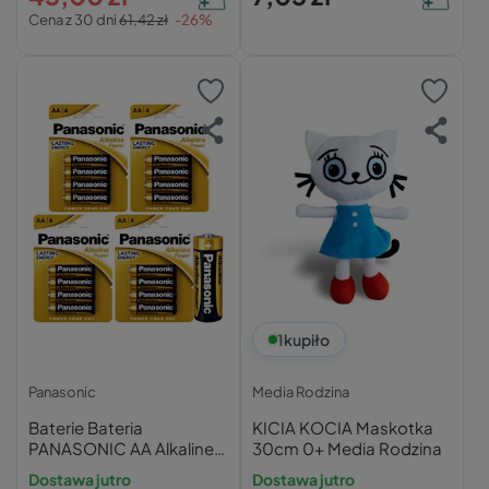
Cena z 30 dni
61,42 zł
-26%
1
kupiło
Panasonic
Media Rodzina
Baterie Bateria
KICIA KOCIA Maskotka
PANASONIC AA Alkaline
30cm 0+ Media Rodzina
Power (R6) ALKAICZNA
Dostawa jutro
Dostawa jutro