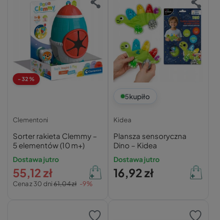
-32%
5
kupiło
Clementoni
Kidea
Sorter rakieta Clemmy –
Plansza sensoryczna
5 elementów (10 m+)
Dino – Kidea
Dostawa jutro
Dostawa jutro
55,12 zł
16,92 zł
Cena z 30 dni
61,04 zł
-9%