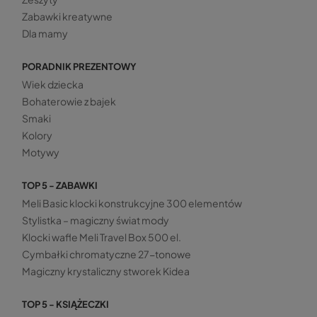
Zabawki kreatywne
Dla mamy
PORADNIK PREZENTOWY
Wiek dziecka
Bohaterowie z bajek
Smaki
Kolory
Motywy
TOP 5 - ZABAWKI
Meli Basic klocki konstrukcyjne 300 elementów
Stylistka – magiczny świat mody
Klocki wafle Meli Travel Box 500 el.
Cymbałki chromatyczne 27-tonowe
Magiczny krystaliczny stworek Kidea
TOP 5 - KSIĄŻECZKI