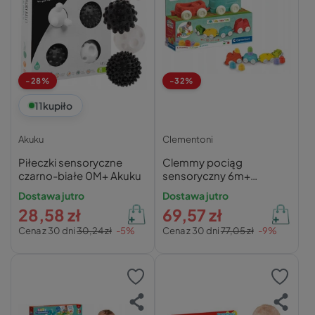
-28%
-32%
11
kupiło
Akuku
Clementoni
Piłeczki sensoryczne
Clemmy pociąg
czarno-białe 0M+ Akuku
sensoryczny 6m+
Clementoni
Dostawa jutro
Dostawa jutro
28,58 zł
69,57 zł
Cena z 30 dni
30,24 zł
-5%
Cena z 30 dni
77,05 zł
-9%