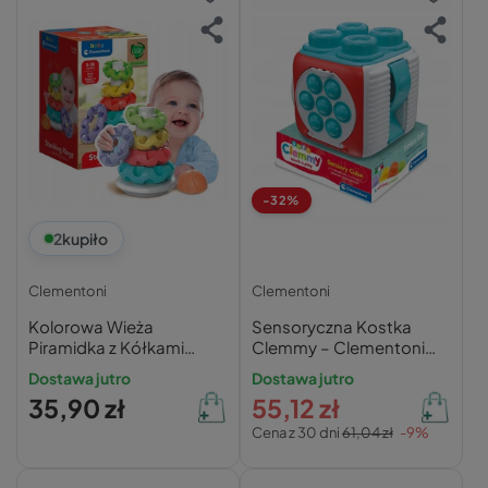
-32%
2
kupiło
Clementoni
Clementoni
Kolorowa Wieża
Sensoryczna Kostka
Piramidka z Kółkami
Clemmy – Clementoni
Clementoni Baby
17902
Dostawa jutro
Dostawa jutro
35,90 zł
55,12 zł
Cena z 30 dni
61,04 zł
-9%