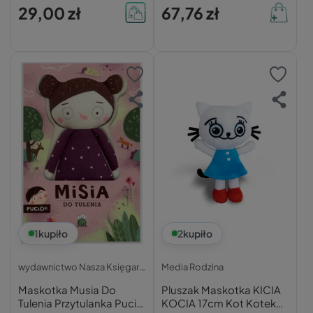
4szt. x4
29,00 zł
67,76 zł
1
kupiło
2
kupiło
wydawnictwo Nasza Księgarnia
Media Rodzina
Maskotka Musia Do
Pluszak Maskotka KICIA
Tulenia Przytulanka Pucio
KOCIA 17cm Kot Kotek