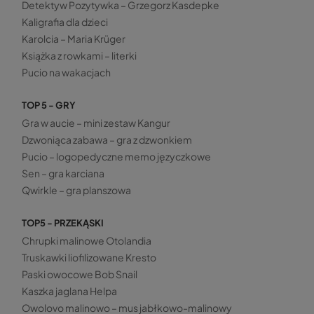
Detektyw Pozytywka – Grzegorz Kasdepke
Kaligrafia dla dzieci
Karolcia – Maria Krüger
Książka z rowkami – literki
Pucio na wakacjach
TOP 5 - GRY
Gra w aucie – mini zestaw Kangur
Dzwoniąca zabawa – gra z dzwonkiem
Pucio – logopedyczne memo języczkowe
Sen – gra karciana
Qwirkle – gra planszowa
TOP5 - PRZEKĄSKI
Chrupki malinowe Otolandia
Truskawki liofilizowane Kresto
Paski owocowe Bob Snail
Kaszka jaglana Helpa
Owolovo malinowo – mus jabłkowo-malinowy