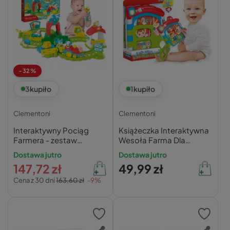
-32%
3
kupiło
1
kupiło
Clementoni
Clementoni
Interaktywny Pociąg
Książeczka Interaktywna
Farmera - zestaw
Wesoła Farma Dla
Clementoni
Maluchów 0+
Dostawa jutro
Dostawa jutro
Clementoni
147,72 zł
49,99 zł
Cena z 30 dni
163,60 zł
-9%