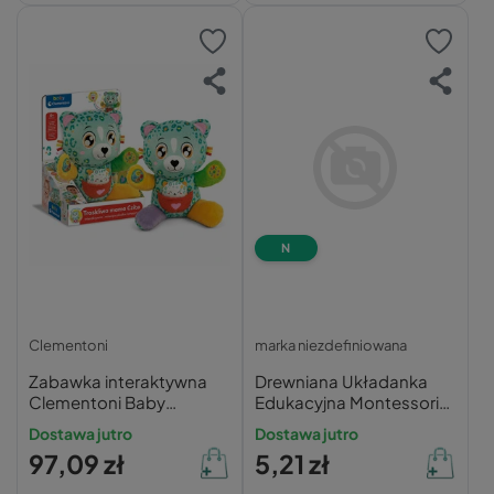
N
Clementoni
marka niezdefiniowana
Zabawka interaktywna
Drewniana Układanka
Clementoni Baby
Edukacyjna Montessori
Troskliwa Mama Czita
dla Dzieci
Dostawa jutro
Dostawa jutro
97,09 zł
5,21 zł