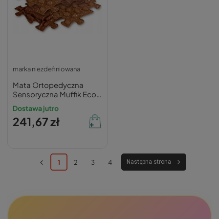
marka niezdefiniowana
Mata Ortopedyczna
Sensoryczna Muffik Eco
Set 6 elementów -
Dostawa jutro
Zdrowe Stopy Dzieci
241,67 zł
1
2
3
4
Następna strona