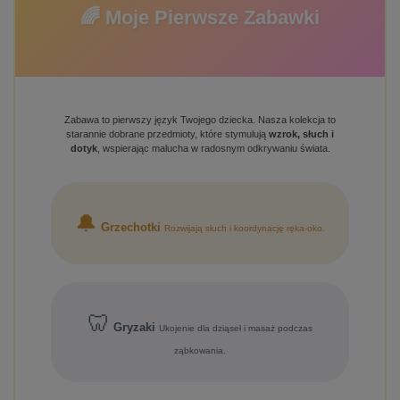
🌈 Moje Pierwsze Zabawki
Zabawa to pierwszy język Twojego dziecka. Nasza kolekcja to
starannie dobrane przedmioty, które stymulują
wzrok, słuch i
dotyk
, wspierając malucha w radosnym odkrywaniu świata.
🔔
Grzechotki
Rozwijają słuch i koordynację ręka-oko.
🦷
Gryzaki
Ukojenie dla dziąseł i masaż podczas
ząbkowania.