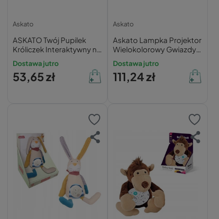
Askato
Askato
ASKATO Twój Pupilek
Askato Lampka Projektor
Króliczek Interaktywny na
Wielokolorowy Gwiazdy i
Baterie z Akcesoriami
Księżyc Pluszowy Piesek
Dostawa jutro
Dostawa jutro
z Pozytywką
53,65 zł
111,24 zł