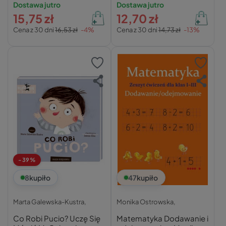
Dostawa jutro
Dostawa jutro
15,75 zł
12,70 zł
Cena z 30 dni
16,53 zł
-4%
Cena z 30 dni
14,73 zł
-13%
-39%
8
kupiło
47
kupiło
Marta Galewska-Kustra,
Monika Ostrowska,
Co Robi Pucio? Uczę Się
Matematyka Dodawanie i