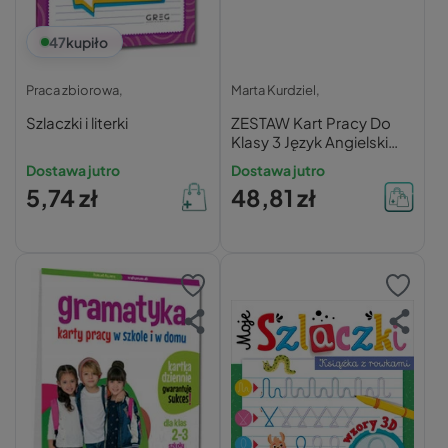
47
kupiło
Praca zbiorowa,
Marta Kurdziel,
Szlaczki i literki
ZESTAW Kart Pracy Do
Klasy 3 Język Angielski
Polski Matematyka Greg
Dostawa jutro
Dostawa jutro
5,74 zł
48,81 zł