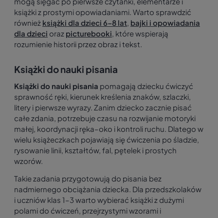
mogą sięgać po pierwsze czytanki, elementarze i
książki z prostymi opowiadaniami. Warto sprawdzić
również
książki dla dzieci 6–8 lat
,
bajki i opowiadania
dla dzieci
oraz
picturebooki
, które wspierają
rozumienie historii przez obraz i tekst.
Książki do nauki pisania
Książki do nauki pisania
pomagają dziecku ćwiczyć
sprawność ręki, kierunek kreślenia znaków, szlaczki,
litery i pierwsze wyrazy. Zanim dziecko zacznie pisać
całe zdania, potrzebuje czasu na rozwijanie motoryki
małej, koordynacji ręka–oko i kontroli ruchu. Dlatego w
wielu książeczkach pojawiają się ćwiczenia po śladzie,
rysowanie linii, kształtów, fal, pętelek i prostych
wzorów.
Takie zadania przygotowują do pisania bez
nadmiernego obciążania dziecka. Dla przedszkolaków
i uczniów klas 1–3 warto wybierać książki z dużymi
polami do ćwiczeń, przejrzystymi wzorami i