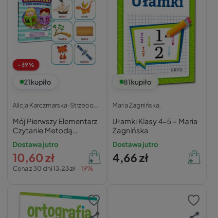
-39%
21
kupiło
81
kupiło
Alicja Karczmarska-Strzebońska,
Maria Zagnińska,
Mój Pierwszy Elementarz
Ułamki Klasy 4-5 – Maria
Czytanie Metodą
Zagnińska
Sylabową Czytanie
Dostawa jutro
Dostawa jutro
Sylabami Greg
10,60 zł
4,66 zł
Cena z 30 dni
13,23 zł
-19%