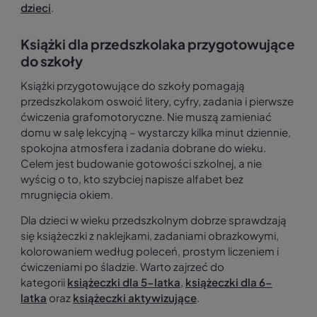
dzieci
.
Książki dla przedszkolaka przygotowujące
do szkoły
Książki przygotowujące do szkoły pomagają
przedszkolakom oswoić litery, cyfry, zadania i pierwsze
ćwiczenia grafomotoryczne. Nie muszą zamieniać
domu w salę lekcyjną – wystarczy kilka minut dziennie,
spokojna atmosfera i zadania dobrane do wieku.
Celem jest budowanie gotowości szkolnej, a nie
wyścig o to, kto szybciej napisze alfabet bez
mrugnięcia okiem.
Dla dzieci w wieku przedszkolnym dobrze sprawdzają
się książeczki z naklejkami, zadaniami obrazkowymi,
kolorowaniem według poleceń, prostym liczeniem i
ćwiczeniami po śladzie. Warto zajrzeć do
kategorii
książeczki dla 5-latka
,
książeczki dla 6-
latka
oraz
książeczki aktywizujące
.