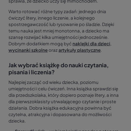
sprawia, że dziecko uczy się mimochodem.
Warto rotować różne typy zadań: jednego dnia
ćwiczyć litery, innego liczenie, a kolejnego
spostrzegawczość lub rysowanie po śladzie. Dzięki
temu nauka jest mniej monotonna, a dziecko ma
szansę rozwijać kilka umiejętności jednocześnie.
Dobrym dodatkiem mogą być
naklejki dla dzieci
,
wycinanki szkolne
oraz
artykuły plastyczne
.
Jak wybrać książkę do nauki czytania,
pisania i liczenia?
Najlepiej zacząć od wieku dziecka, poziomu
umiejętności i celu ćwiczeń. Inna książka sprawdzi się
dla przedszkolaka, który dopiero poznaje litery, a inna
dla pierwszoklasisty utrwalającego czytanie i proste
działania. Dobra książka edukacyjna powinna być
czytelna, atrakcyjna i dopasowana do możliwości
dziecka.