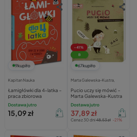
-41%
B
9
kupiło
67
kupiło
Kapitan Nauka
Marta Galewska-Kustra,
Łamigłówki dla 4-latka –
Pucio uczy się mówić –
praca zbiorowa
Marta Galewska-Kustra
Dostawa jutro
Dostawa jutro
15,09 zł
37,89 zł
Cena z 30 dni
48,53 zł
-21%