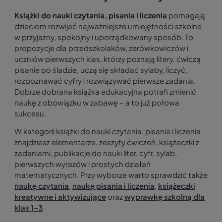
Książki do nauki czytania, pisania i liczenia
pomagają
dzieciom rozwijać najważniejsze umiejętności szkolne
w przyjazny, spokojny i uporządkowany sposób. To
propozycje dla przedszkolaków, zerówkowiczów i
uczniów pierwszych klas, którzy poznają litery, ćwiczą
pisanie po śladzie, uczą się składać sylaby, liczyć,
rozpoznawać cyfry i rozwiązywać pierwsze zadania.
Dobrze dobrana książka edukacyjna potrafi zmienić
naukę z obowiązku w zabawę – a to już połowa
sukcesu.
W kategorii książki do nauki czytania, pisania i liczenia
znajdziesz elementarze, zeszyty ćwiczeń, książeczki z
zadaniami, publikacje do nauki liter, cyfr, sylab,
pierwszych wyrazów i prostych działań
matematycznych. Przy wyborze warto sprawdzić także
naukę czytania
,
naukę pisania i liczenia
,
książeczki
kreatywne i aktywizujące
oraz
wyprawkę szkolną dla
klas 1–3
.