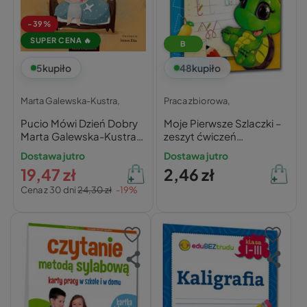
-39%
SUPER CENA 🔥
B
5
kupiło
48
kupiło
Marta Galewska-Kustra,
Praca zbiorowa,
Pucio Mówi Dzień Dobry
Moje Pierwsze Szlaczki –
Marta Galewska-Kustra
zeszyt ćwiczeń
0+ Nasza Księgarnia
motorycznych 6-8 lat
Dostawa jutro
Dostawa jutro
19,47 zł
2,46 zł
Cena z 30 dni
24,30 zł
-19%