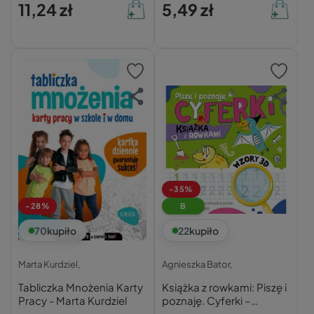
11,24 zł
5,49 zł
-35%
-28%
B
70
kupiło
22
kupiło
Marta Kurdziel,
Agnieszka Bator,
Tabliczka Mnożenia Karty
Książka z rowkami: Piszę i
Pracy - Marta Kurdziel
poznaję. Cyferki –
Agnieszka Bator