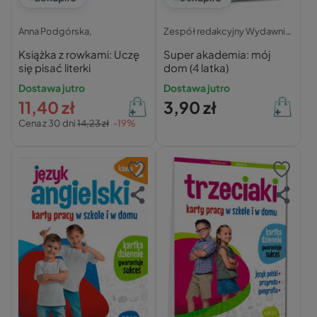
Anna Podgórska,
Zespół redakcyjny Wydawnictwa Greg,
Książka z rowkami: Uczę
Super akademia: mój
się pisać literki
dom (4 latka)
Dostawa jutro
Dostawa jutro
11,40 zł
3,90 zł
Cena z 30 dni
14,23 zł
-19%