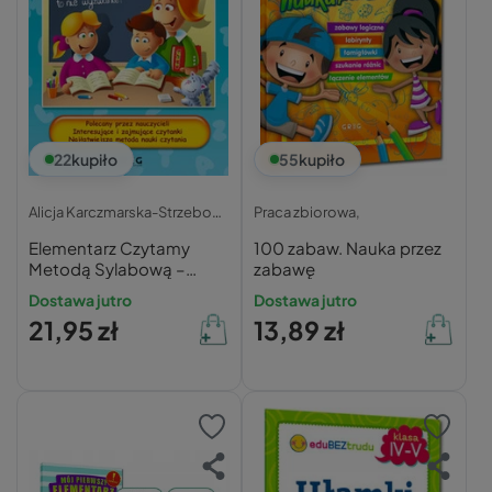
22
kupiło
55
kupiło
Alicja Karczmarska-Strzebońska,
Praca zbiorowa,
Elementarz Czytamy
100 zabaw. Nauka przez
Metodą Sylabową –
zabawę
Alicja Karczmarska-
Dostawa jutro
Dostawa jutro
Strzebońska
21,95 zł
13,89 zł