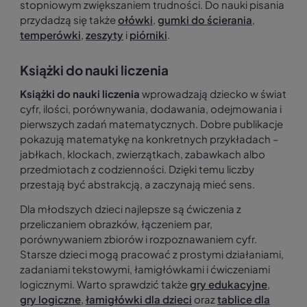
stopniowym zwiększaniem trudności. Do nauki pisania
przydadzą się także
ołówki
,
gumki do ścierania
,
temperówki
,
zeszyty
i
piórniki
.
Książki do nauki liczenia
Książki do nauki liczenia
wprowadzają dziecko w świat
cyfr, ilości, porównywania, dodawania, odejmowania i
pierwszych zadań matematycznych. Dobre publikacje
pokazują matematykę na konkretnych przykładach –
jabłkach, klockach, zwierzątkach, zabawkach albo
przedmiotach z codzienności. Dzięki temu liczby
przestają być abstrakcją, a zaczynają mieć sens.
Dla młodszych dzieci najlepsze są ćwiczenia z
przeliczaniem obrazków, łączeniem par,
porównywaniem zbiorów i rozpoznawaniem cyfr.
Starsze dzieci mogą pracować z prostymi działaniami,
zadaniami tekstowymi, łamigłówkami i ćwiczeniami
logicznymi. Warto sprawdzić także
gry edukacyjne
,
gry logiczne
,
łamigłówki dla dzieci
oraz
tablice dla