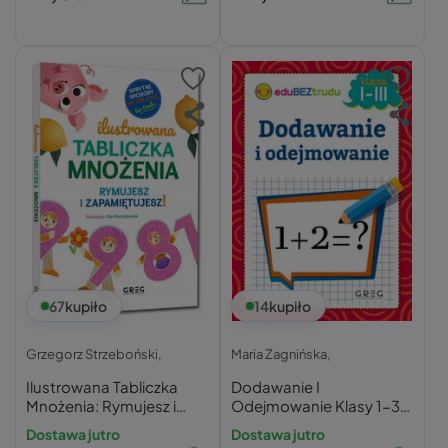
67
kupiło
14
kupiło
Grzegorz Strzeboński,
Maria Zagnińska,
Ilustrowana Tabliczka
Dodawanie I
Mnożenia: Rymujesz i
Odejmowanie Klasy 1-3
Zapamiętujesz
Greg
Dostawa jutro
Dostawa jutro