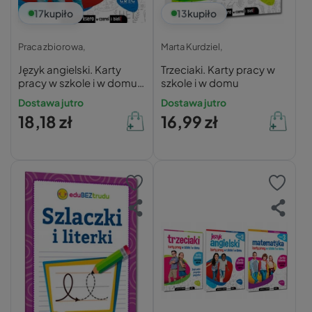
17
kupiło
13
kupiło
Praca zbiorowa,
Marta Kurdziel,
Język angielski. Karty
Trzeciaki. Karty pracy w
pracy w szkole i w domu.
szkole i w domu
Klasa 2
Dostawa jutro
Dostawa jutro
18,18 zł
16,99 zł