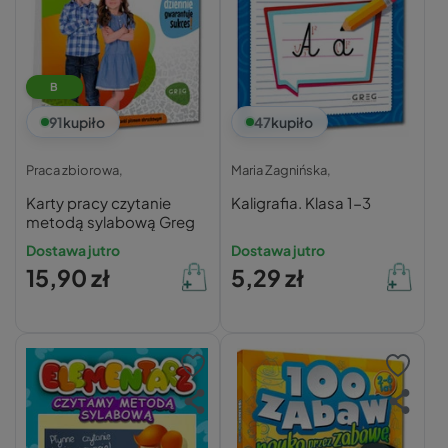
B
91
kupiło
47
kupiło
Praca zbiorowa,
Maria Zagnińska,
Karty pracy czytanie
Kaligrafia. Klasa 1-3
metodą sylabową Greg
Dostawa jutro
Dostawa jutro
15,90 zł
5,29 zł