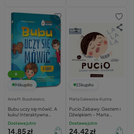
B
94
kupiło
23
kupiło
Anna M. Buszkiewicz,
Marta Galewska-Kustra,
Bubu uczy się mówić. A
Pucio Zabawy: Gestem i
kuku! Interaktywna
Dźwiękiem – Marta
książeczka do stymulacji
Galewska-Kustra
Dostawa jutro
Dostawa jutro
mowy dziecka od 6.
14,85 zł
24,42 zł
miesiąca do 3. roku życia