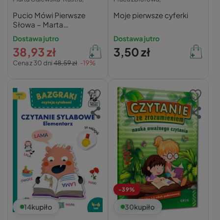
Pucio Mówi Pierwsze
Moje pierwsze cyferki
Słowa – Marta
Galewska-Kustra
Dostawa jutro
Dostawa jutro
38,93 zł
3,50 zł
Cena z 30 dni
48,59 zł
-19%
-39%
14
kupiło
30
kupiło