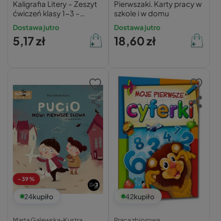
Kaligrafia Litery – Zeszyt
Pierwszaki. Karty pracy w
ćwiczeń klasy 1-3 –
szkole i w domu
Monika Ostrowska
Dostawa jutro
Dostawa jutro
5,17 zł
18,60 zł
-39%
24
kupiło
42
kupiło
Marta Galewska-Kustra,
Praca zbiorowa,