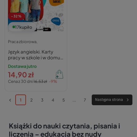
-32%
17
kupiło
Praca zbiorowa,
Język angielski. Karty
pracy w szkole i w domu.
Klasa 1
Dostawa jutro
14,90 zł
Cena z 30 dni
16,53 zł
-9%
1
2
3
4
5
...
7
Następna strona
Książki do nauki czytania, pisania i
liczenia – edukacja bez nudy