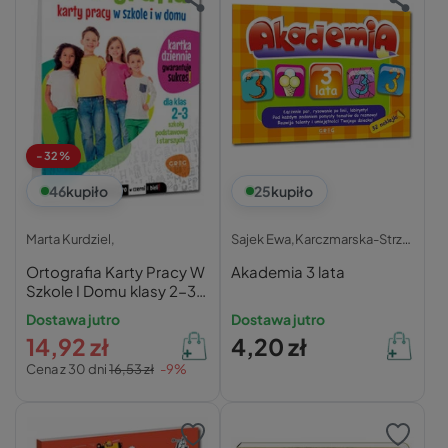
-32%
46
kupiło
25
kupiło
Marta Kurdziel,
Sajek Ewa,Karczmarska-Strzebońska Alicja (nadzór m,
Ortografia Karty Pracy W
Akademia 3 lata
Szkole I Domu klasy 2-3 –
Marta Kurdziel
Dostawa jutro
Dostawa jutro
14,92 zł
4,20 zł
Cena z 30 dni
16,53 zł
-9%