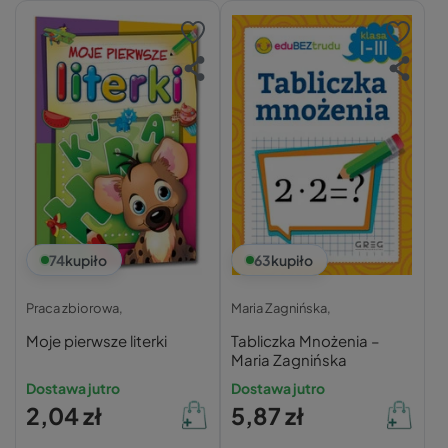
74
kupiło
63
kupiło
Praca zbiorowa,
Maria Zagnińska,
Moje pierwsze literki
Tabliczka Mnożenia –
Maria Zagnińska
Dostawa jutro
Dostawa jutro
2,04 zł
5,87 zł