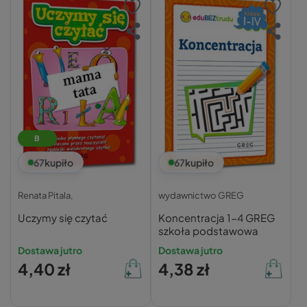
B
67
kupiło
67
kupiło
Renata Pitala,
wydawnictwo GREG
Uczymy się czytać
Koncentracja 1-4 GREG
szkoła podstawowa
Dostawa jutro
Dostawa jutro
4,40 zł
4,38 zł