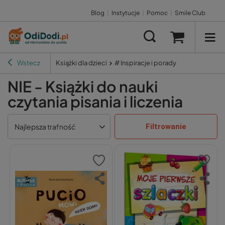
Blog
|
Instytucje
|
Pomoc
|
Smile Club
Wstecz
Książki dla dzieci
# Inspiracje i porady
NIE - Książki do nauki
czytania pisania i liczenia
Filtrowanie
Najlepsza trafność