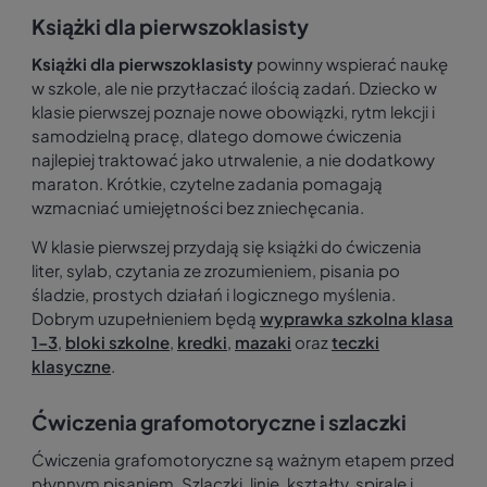
Książki dla pierwszoklasisty
Książki dla pierwszoklasisty
powinny wspierać naukę
w szkole, ale nie przytłaczać ilością zadań. Dziecko w
klasie pierwszej poznaje nowe obowiązki, rytm lekcji i
samodzielną pracę, dlatego domowe ćwiczenia
najlepiej traktować jako utrwalenie, a nie dodatkowy
maraton. Krótkie, czytelne zadania pomagają
wzmacniać umiejętności bez zniechęcania.
W klasie pierwszej przydają się książki do ćwiczenia
liter, sylab, czytania ze zrozumieniem, pisania po
śladzie, prostych działań i logicznego myślenia.
Dobrym uzupełnieniem będą
wyprawka szkolna klasa
1–3
,
bloki szkolne
,
kredki
,
mazaki
oraz
teczki
klasyczne
.
Ćwiczenia grafomotoryczne i szlaczki
Ćwiczenia grafomotoryczne są ważnym etapem przed
płynnym pisaniem. Szlaczki, linie, kształty, spirale i