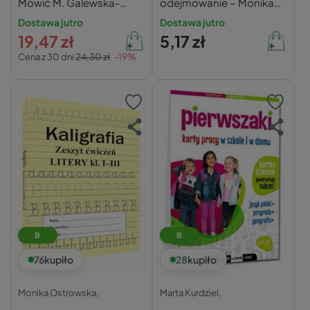
Mówić M. Galewska-
odejmowanie – Monika
Kustra 0+ Nasza
Ostrowska (klasa 1‑3)
Dostawa jutro
Dostawa jutro
Księgarnia
19,47 zł
5,17 zł
Cena z 30 dni
24,30 zł
-19%
B
B
76
kupiło
28
kupiło
Monika Ostrowska,
Marta Kurdziel,