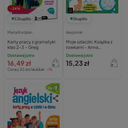
-24%
32
kupiło
3
kupiło
Marta Kurdziel,
Aksjomat
Karty pracy z gramatyki
Moje szlaczki. Książka z
klas 2-3 – Greg
rowkami – Anna
Podgórska
Dostawa jutro
Dostawa jutro
16,49 zł
15,23 zł
Cena z 30 dni
16,53 zł
-1%