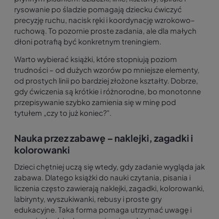
rysowanie po śladzie pomagają dziecku ćwiczyć
precyzję ruchu, nacisk ręki i koordynację wzrokowo–
ruchową. To pozornie proste zadania, ale dla małych
dłoni potrafią być konkretnym treningiem.
Warto wybierać książki, które stopniują poziom
trudności – od dużych wzorów po mniejsze elementy,
od prostych linii po bardziej złożone kształty. Dobrze,
gdy ćwiczenia są krótkie i różnorodne, bo monotonne
przepisywanie szybko zamienia się w minę pod
tytułem „czy to już koniec?”.
Nauka przez zabawę – naklejki, zagadki i
kolorowanki
Dzieci chętniej uczą się wtedy, gdy zadanie wygląda jak
zabawa. Dlatego książki do nauki czytania, pisania i
liczenia często zawierają naklejki, zagadki, kolorowanki,
labirynty, wyszukiwanki, rebusy i proste gry
edukacyjne. Taka forma pomaga utrzymać uwagę i