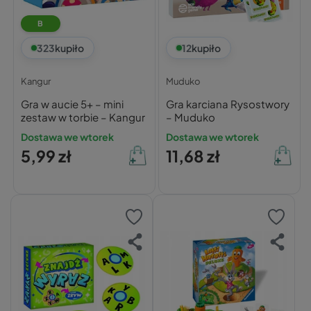
B
323
kupiło
12
kupiło
Kangur
Muduko
Gra w aucie 5+ – mini
Gra karciana Rysostwory
zestaw w torbie – Kangur
– Muduko
Dostawa we wtorek
Dostawa we wtorek
5,99 zł
11,68 zł