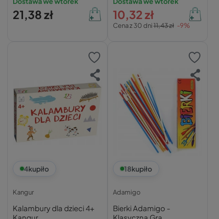
Dostawa we wtorek
Dostawa we wtorek
21,38 zł
10,32 zł
Cena z 30 dni
11,43 zł
-9%
4
kupiło
18
kupiło
Kangur
Adamigo
Kalambury dla dzieci 4+
Bierki Adamigo -
Kangur
Klasyczna Gra