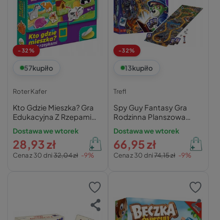
-32%
-32%
57
kupiło
13
kupiło
Roter Kafer
Trefl
Kto Gdzie Mieszka? Gra
Spy Guy Fantasy Gra
Edukacyjna Z Rzepami
Rodzinna Planszowa
Dla Dzieci 3+ Roter Kafer
Kooperacyjna
Dostawa we wtorek
Dostawa we wtorek
Obserwacyjna 5+ Trefl
28,93 zł
66,95 zł
Cena z 30 dni
32,04 zł
-9%
Cena z 30 dni
74,15 zł
-9%