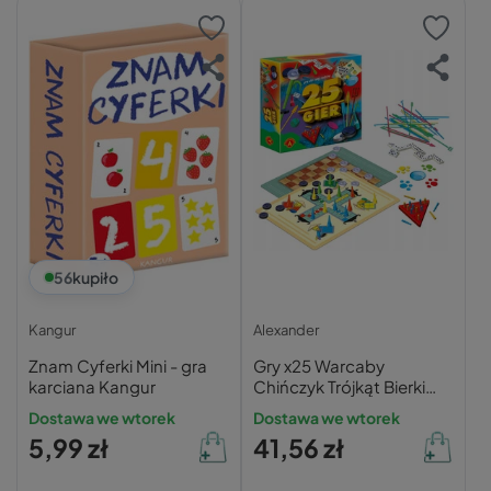
56
kupiło
Kangur
Alexander
Znam Cyferki Mini - gra
Gry x25 Warcaby
karciana Kangur
Chińczyk Trójkąt Bierki
Pchełki 5+ Alexander
Dostawa we wtorek
Dostawa we wtorek
0157
5,99 zł
41,56 zł