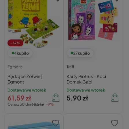
-32%
4
kupiło
27
kupiło
Egmont
Trefl
Pędzące Żółwie |
Karty Piotruś - Koci
Egmont
Domek Gabi
Dostawa we wtorek
Dostawa we wtorek
61,59 zł
5,90 zł
Cena z 30 dni
68,21 zł
-9%