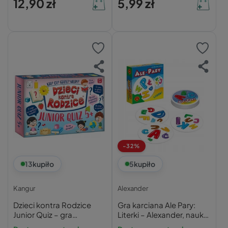
12,90 zł
5,99 zł
-32%
13
kupiło
5
kupiło
Kangur
Alexander
Dzieci kontra Rodzice
Gra karciana Ale Pary:
Junior Quiz – gra
Literki – Alexander, nauka
edukacyjna
liter dla dzieci 3+