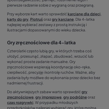
pierwsze radzenie sobie z wygraną oraz przegraną.
Przy wyborze kart warto sprawdzić
karciane dla dzieci
,
karty do gry
,
Piotruś
oraz
gry karciane
. Dla 4-latka
najlepiej wybierać zestawy z prostą instrukcją i
ilustracjami dopasowanymi do wieku dziecka.
Gry zręcznościowe dla 4-latka
Czterolatki często lubią gry, w których trzeba coś
ułożyć, przesunąć, złapać, zbudować, wrzucić lub
wykonać proste zadanie manualne. Gry
zręcznościowe wspierają koordynację oko-ręka,
cierpliwość, precyzję i kontrolę ruchów. Ważne, aby
zadania były możliwe do wykonania przez dziecko bez
nadmiernej frustracji.
Do aktywniejszych zabaw warto sprawdzić
gry
zręcznościowe
,
gry imprezowe
,
gry podróżne
oraz
czas rozgrywki
. W przypadku młodszych
przedszkolaków najlepiej wybierać gry, które można