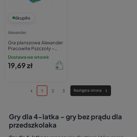
6
kupiło
Alexander
Gra planszowa Alexander
Pracowite Pszczoły –
Leniwe Żaby
Dostawa we wtorek
19,69 zł
1
2
3
Następna strona
Gry dla 4-latka – gry bez prądu dla
przedszkolaka