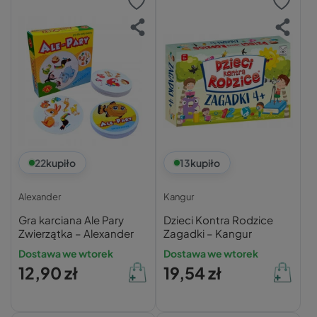
22
kupiło
13
kupiło
Alexander
Kangur
Gra karciana Ale Pary
Dzieci Kontra Rodzice
Zwierzątka – Alexander
Zagadki – Kangur
Dostawa we wtorek
Dostawa we wtorek
12,90 zł
19,54 zł