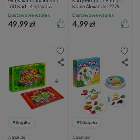
Gra Kalambury Junior +
Karty Piotruś + Pamięć
150 Kart i Klepsydra
Konie Alexander 2779
Dostawa we wtorek
Dostawa we wtorek
49,99 zł
4,99 zł
1
kupiło
12
kupiło
Alexander
Alexander