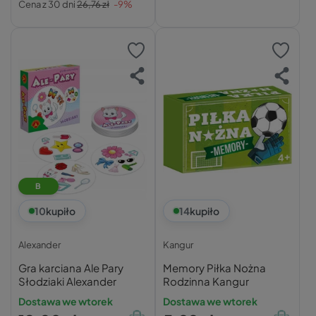
Cena z 30 dni
26,76 zł
-9%
B
10
kupiło
14
kupiło
Alexander
Kangur
Gra karciana Ale Pary
Memory Piłka Nożna
Słodziaki Alexander
Rodzinna Kangur
Dostawa we wtorek
Dostawa we wtorek