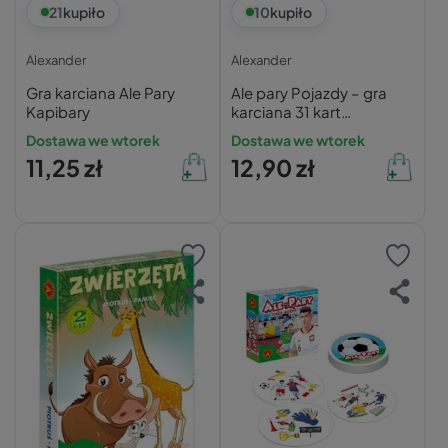
21
kupiło
10
kupiło
Alexander
Alexander
Gra karciana Ale Pary
Ale pary Pojazdy – gra
Kapibary
karciana 31 kart
Alexander
Dostawa we wtorek
Dostawa we wtorek
11,25 zł
12,90 zł