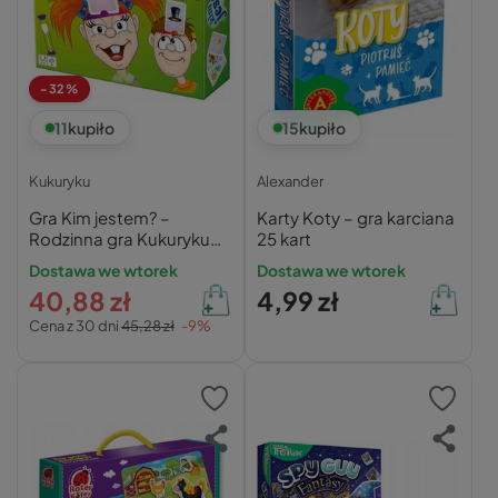
-32%
11
kupiło
15
kupiło
Kukuryku
Alexander
Gra Kim jestem? –
Karty Koty – gra karciana
Rodzinna gra Kukuryku
25 kart
dla dzieci od 4 lat
Dostawa we wtorek
Dostawa we wtorek
40,88 zł
4,99 zł
Cena z 30 dni
45,28 zł
-9%