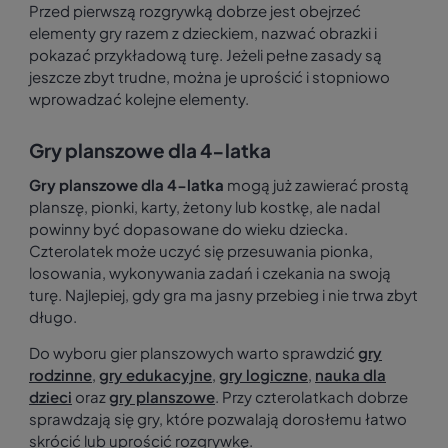
Przed pierwszą rozgrywką dobrze jest obejrzeć
elementy gry razem z dzieckiem, nazwać obrazki i
pokazać przykładową turę. Jeżeli pełne zasady są
jeszcze zbyt trudne, można je uprościć i stopniowo
wprowadzać kolejne elementy.
Gry planszowe dla 4-latka
Gry planszowe dla 4-latka
mogą już zawierać prostą
planszę, pionki, karty, żetony lub kostkę, ale nadal
powinny być dopasowane do wieku dziecka.
Czterolatek może uczyć się przesuwania pionka,
losowania, wykonywania zadań i czekania na swoją
turę. Najlepiej, gdy gra ma jasny przebieg i nie trwa zbyt
długo.
Do wyboru gier planszowych warto sprawdzić
gry
rodzinne
,
gry edukacyjne
,
gry logiczne
,
nauka dla
dzieci
oraz
gry planszowe
. Przy czterolatkach dobrze
sprawdzają się gry, które pozwalają dorosłemu łatwo
skrócić lub uprościć rozgrywkę.