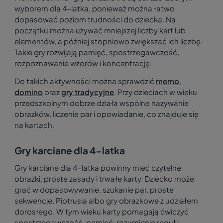
wyborem dla 4-latka, ponieważ można łatwo
dopasować poziom trudności do dziecka. Na
początku można używać mniejszej liczby kart lub
elementów, a później stopniowo zwiększać ich liczbę.
Takie gry rozwijają pamięć, spostrzegawczość,
rozpoznawanie wzorów i koncentrację.
Do takich aktywności można sprawdzić
memo
,
domino
oraz
gry tradycyjne
. Przy dzieciach w wieku
przedszkolnym dobrze działa wspólne nazywanie
obrazków, liczenie par i opowiadanie, co znajduje się
na kartach.
Gry karciane dla 4-latka
Gry karciane dla 4-latka powinny mieć czytelne
obrazki, proste zasady i trwałe karty. Dziecko może
grać w dopasowywanie, szukanie par, proste
sekwencje, Piotrusia albo gry obrazkowe z udziałem
dorosłego. W tym wieku karty pomagają ćwiczyć
spostrzegawczość, pamięć, rozumienie reguł i