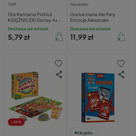
Trefl
Alexander
Gra Karciana Piotruś
Gra karciana Ale Pary
KSIĘŻNICZKI Disney 4+
Emocje Alexander
Trefl
Dostawa we wtorek
Dostawa we wtorek
5,79 zł
11,99 zł
-32%
5
kupiło