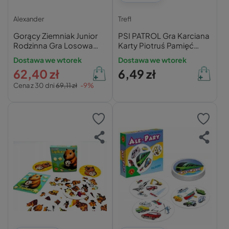
Alexander
Trefl
Gorący Ziemniak Junior
PSI PATROL Gra Karciana
Rodzinna Gra Losowa
Karty Piotruś Pamięć
Planszowa 4+ Alexander
Memo Memory 4+ Trefl
Dostawa we wtorek
Dostawa we wtorek
1413
62,40 zł
6,49 zł
Cena z 30 dni
69,11 zł
-9%