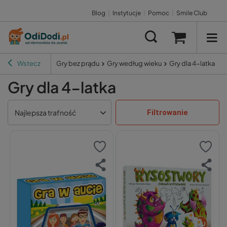
Blog
|
Instytucje
|
Pomoc
|
Smile Club
Wstecz
Gry bez prądu
Gry według wieku
Gry dla 4-latka
Gry dla 4-latka
Filtrowanie
Najlepsza trafność