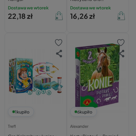
Zręcznościowa 35 szt.
Dostawa we wtorek
Dostawa we wtorek
22,18 zł
16,26 zł
1
kupiło
6
kupiło
Trefl
Alexander