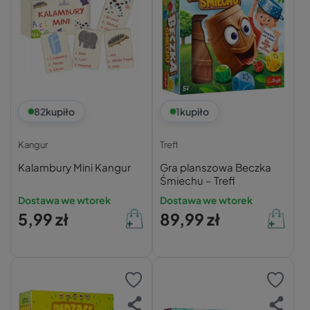
82
kupiło
1
kupiło
Kangur
Trefl
Kalambury Mini Kangur
Gra planszowa Beczka
Śmiechu – Trefl
Dostawa we wtorek
Dostawa we wtorek
5,99 zł
89,99 zł