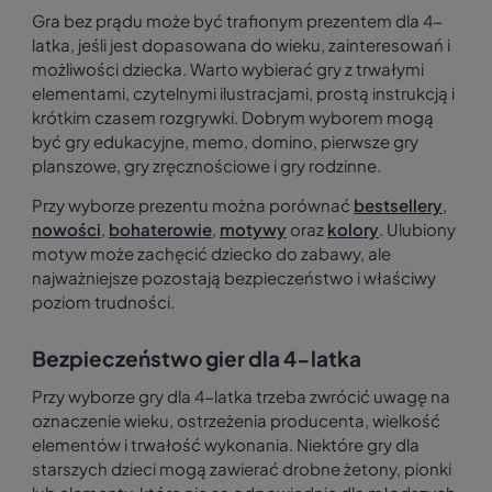
Gra bez prądu może być trafionym prezentem dla 4-
latka, jeśli jest dopasowana do wieku, zainteresowań i
możliwości dziecka. Warto wybierać gry z trwałymi
elementami, czytelnymi ilustracjami, prostą instrukcją i
krótkim czasem rozgrywki. Dobrym wyborem mogą
być gry edukacyjne, memo, domino, pierwsze gry
planszowe, gry zręcznościowe i gry rodzinne.
Przy wyborze prezentu można porównać
bestsellery
,
nowości
,
bohaterowie
,
motywy
oraz
kolory
. Ulubiony
motyw może zachęcić dziecko do zabawy, ale
najważniejsze pozostają bezpieczeństwo i właściwy
poziom trudności.
Bezpieczeństwo gier dla 4-latka
Przy wyborze gry dla 4-latka trzeba zwrócić uwagę na
oznaczenie wieku, ostrzeżenia producenta, wielkość
elementów i trwałość wykonania. Niektóre gry dla
starszych dzieci mogą zawierać drobne żetony, pionki