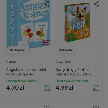
17
kupiło
9
kupiło
Kangur
Alexander
Angielski dla dzieci mini
Karty do gry Piotruś i
karty Kangur 4+
Pamięć: Psy 25 szt. –
Alexander
Dostawa we wtorek
Dostawa we wtorek
4,70 zł
4,99 zł