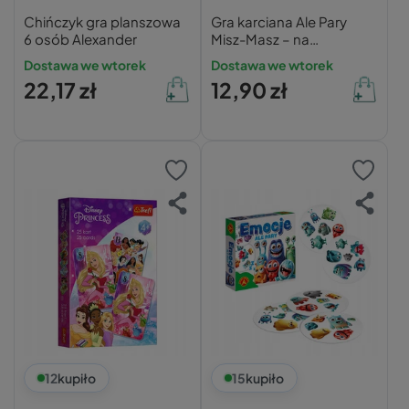
Chińczyk gra planszowa
Gra karciana Ale Pary
6 osób Alexander
Misz-Masz – na
spostrzegawczość 4+
Dostawa we wtorek
Dostawa we wtorek
Alexander
22,17 zł
12,90 zł
12
kupiło
15
kupiło