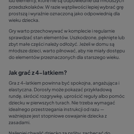
lub elementy, które nie są odpowiednie dla młodszych
przedszkolaków. W razie wątpliwości lepiej wybrać grę
prostszą i wyraźnie oznaczoną jako odpowiednią dla
wieku dziecka.
Gry warto przechowywać w komplecie i regularnie
sprawdzać stan elementów. Uszkodzone, pęknięte lub
zbyt małe części należy odłożyć. Jeżeli w domu są
młodsze dzieci, warto pilnować, aby nie miały dostępu
do elementów przeznaczonych dla starszego wieku.
Jak grać z 4-latkiem?
Gra z 4-latkiem powinna być spokojna, angażująca i
elastyczna. Dorosły może pokazać przykładową
rundę, skrócić rozgrywkę, uprościć reguły albo pomóc
dziecku w pierwszych turach. Nie trzeba wymagać
idealnego przestrzegania instrukcji od razu —
ważniejsze jest stopniowe oswajanie dziecka z
zasadami.
Najlepiej chwalić dziecko za próby, zachęcać do