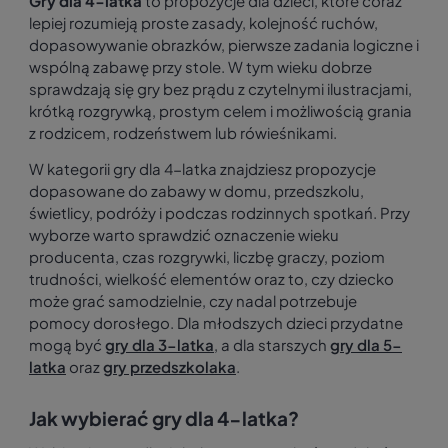
Gry dla 4-latka
to propozycje dla dzieci, które coraz
lepiej rozumieją proste zasady, kolejność ruchów,
dopasowywanie obrazków, pierwsze zadania logiczne i
wspólną zabawę przy stole. W tym wieku dobrze
sprawdzają się gry bez prądu z czytelnymi ilustracjami,
krótką rozgrywką, prostym celem i możliwością grania
z rodzicem, rodzeństwem lub rówieśnikami.
W kategorii gry dla 4-latka znajdziesz propozycje
dopasowane do zabawy w domu, przedszkolu,
świetlicy, podróży i podczas rodzinnych spotkań. Przy
wyborze warto sprawdzić oznaczenie wieku
producenta, czas rozgrywki, liczbę graczy, poziom
trudności, wielkość elementów oraz to, czy dziecko
może grać samodzielnie, czy nadal potrzebuje
pomocy dorosłego. Dla młodszych dzieci przydatne
mogą być
gry dla 3-latka
, a dla starszych
gry dla 5-
latka
oraz
gry przedszkolaka
.
Jak wybierać gry dla 4-latka?