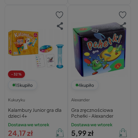
-32%
15
kupiło
4
kupiło
Kukuryku
Alexander
Kalambury Junior gra dla
Gra zręcznościowa
dzieci 4+
Pchełki - Alexander
Dostawa we wtorek
Dostawa we wtorek
24,17 zł
5,99 zł