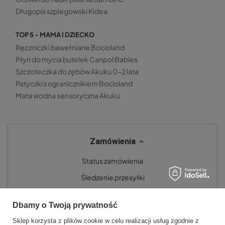
Długopis szpiegowski Kidea
TOP 5 - MAMA I DZIECKO
Ręczniczki bawełniane Bocioland
Płyn do mycia butelek Canpol Babies
Szczoteczka do zębów Akuku 0-2 lata
Patyczki z ogranicznikiem Bocioland
Mata wodna sensoryczna Akuku
Zamówienia
Status zamówienia
Śledzenie przesyłki
Chcę zareklamować produkt
Dbamy o Twoją prywatność
Chcę zwrócić produkt
Sklep korzysta z plików cookie w celu realizacji usług zgodnie z