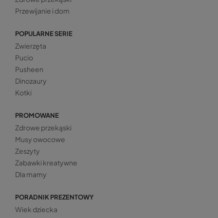
Przewijanie i dom
POPULARNE SERIE
Zwierzęta
Pucio
Pusheen
Dinozaury
Kotki
PROMOWANE
Zdrowe przekąski
Musy owocowe
Zeszyty
Zabawki kreatywne
Dla mamy
PORADNIK PREZENTOWY
Wiek dziecka