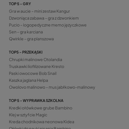
TOP 5 - GRY
Gra w aucie – mini zestaw Kangur
Dzwoniąca zabawa – gra z dzwonkiem
Pucio – logopedyczne memo języczkowe
Sen – gra karciana
Qwirkle – gra planszowa
TOP5 - PRZEKĄSKI
Chrupki malinowe Otolandia
Truskawki liofilizowane Kresto
Paski owocowe Bob Snail
Kaszka jaglana Helpa
Owolovo malinowo – mus jabłkowo-malinowy
TOP 5 - WYPRAWKA SZKOLNA
Kredki ołówkowe grube Bambino
Klej w sztyfcie Magic
Kreda chodnikowa neonowa Kidea
Ołówki do nauki pisania Bambino