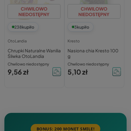
CHWILOWO
CHWILOWO
NIEDOSTĘPNY
NIEDOSTĘPNY
238
kupiło
3
kupiło
OtoLandia
Kresto
Chrupki Naturalne Wanilia
Nasiona chia Kresto 100
Śliwka OtoLandia
g
Chwilowo niedostępny
Chwilowo niedostępny
9,56 zł
5,10 zł
BONUS: 200 MONET SMILE!