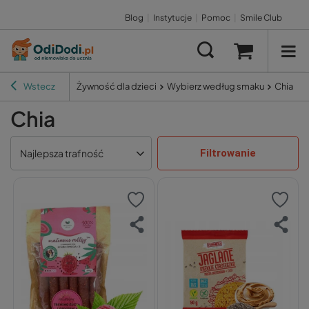
Blog
|
Instytucje
|
Pomoc
|
Smile Club
Wstecz
Żywność dla dzieci
Wybierz według smaku
Chia
Chia
Filtrowanie
Najlepsza trafność