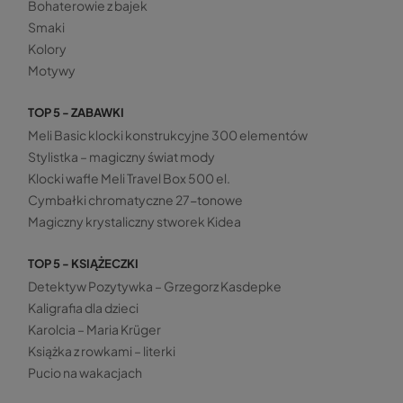
Bohaterowie z bajek
Smaki
Kolory
Motywy
TOP 5 - ZABAWKI
Meli Basic klocki konstrukcyjne 300 elementów
Stylistka – magiczny świat mody
Klocki wafle Meli Travel Box 500 el.
Cymbałki chromatyczne 27-tonowe
Magiczny krystaliczny stworek Kidea
TOP 5 - KSIĄŻECZKI
Detektyw Pozytywka – Grzegorz Kasdepke
Kaligrafia dla dzieci
Karolcia – Maria Krüger
Książka z rowkami – literki
Pucio na wakacjach