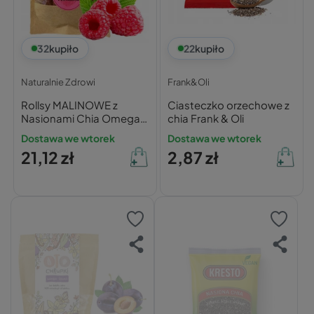
32
kupiło
22
kupiło
Naturalnie Zdrowi
Frank&Oli
Rollsy MALINOWE z
Ciasteczko orzechowe z
Nasionami Chia Omega 3
chia Frank & Oli
50g Naturalnie Zdrowi
Dostawa we wtorek
Dostawa we wtorek
21,12 zł
2,87 zł