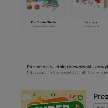
Pen Creator Studio
Liczmany
Tworzenie długopisów
Nauka liczenia 5+
Prezent dla 6-letniej dziewczynki – co w
Najlepsze pomysły na prezent dla 6-latki: kreatywne zest
Prez
Najleps