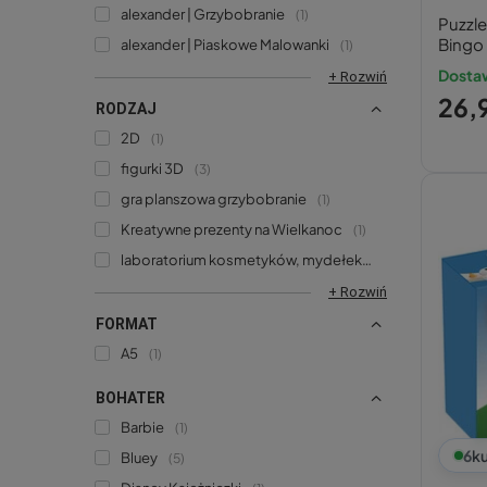
alexander | Grzybobranie
1
Puzzl
Bingo
alexander | Piaskowe Malowanki
1
Cleme
Dostaw
+ Rozwiń
26,9
RODZAJ
2D
1
figurki 3D
3
gra planszowa grzybobranie
1
Kreatywne prezenty na Wielkanoc
1
laboratorium kosmetyków, mydełek
1
+ Rozwiń
FORMAT
A5
1
BOHATER
Barbie
1
6
ku
Bluey
5