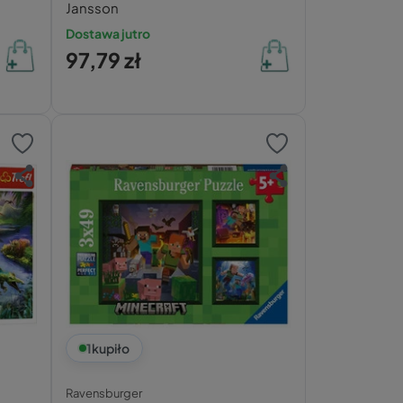
Jansson
Dostawa jutro
97,79 zł
1
kupiło
Ravensburger