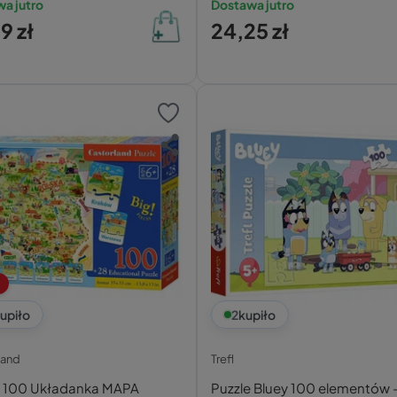
a jutro
Dostawa jutro
9 zł
24,25 zł
upiło
2
kupiło
land
Trefl
e 100 Układanka MAPA
Puzzle Bluey 100 elementów –