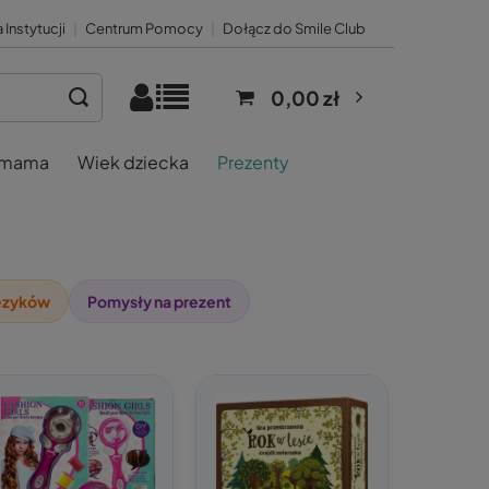
 Instytucji
|
Centrum Pomocy
|
Dołącz do Smile Club
0,00 zł
 mama
Wiek dziecka
Prezenty
ęzyków
Pomysły na prezent