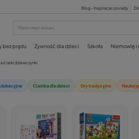
Blog - Inspiracje i porady
|
Dla
y bez prądu
Żywność dla dzieci
Szkoła
Niemowlę i
a 6 latki dziewczynki
edukacyjne
Ciastka dla dzieci
Gry tradycyjne
Nauka j