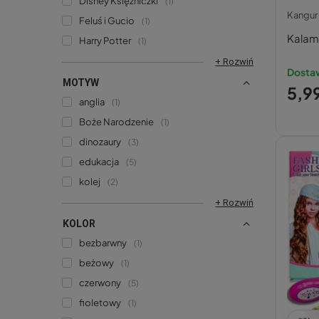
Disney Księżniczki
1
Kangur
Feluś i Gucio
1
Kalamb
Harry Potter
1
+ Rozwiń
Dostaw
MOTYW
5,99
anglia
1
Boże Narodzenie
1
dinozaury
3
edukacja
5
kolej
2
+ Rozwiń
KOLOR
bezbarwny
1
beżowy
1
czerwony
5
fioletowy
1