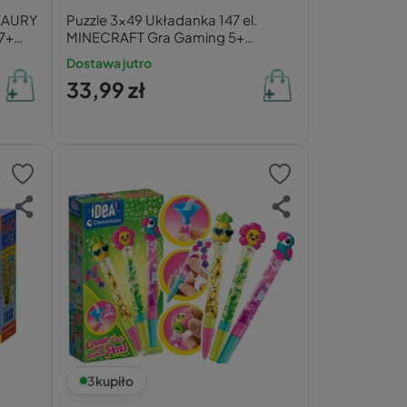
ZAURY
Puzzle 3x49 Układanka 147 el.
 7+
MINECRAFT Gra Gaming 5+
Ravensburger
Dostawa jutro
33,99 zł
3
kupiło