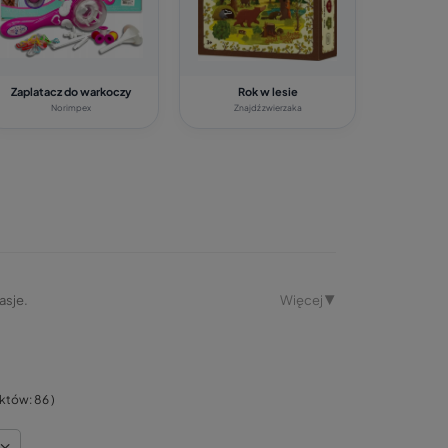
Zaplatacz do warkoczy
Rok w lesie
Norimpex
Znajdź zwierzaka
asje.
Więcej ▼
uktów:
86
)