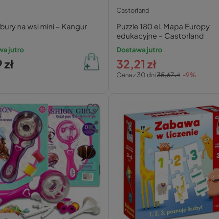
Castorland
ury na wsi mini – Kangur
Puzzle 180 el. Mapa Europy
edukacyjne – Castorland
a jutro
Dostawa jutro
 zł
32,21 zł
Cena z 30 dni
35,67 zł
-9%