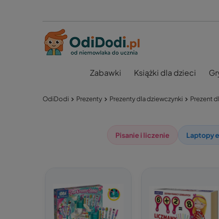
Zabawki
Książki dla dzieci
Gr
OdiDodi
Prezenty
Prezenty dla dziewczynki
Prezent dl
Pisanie i liczenie
Laptopy 