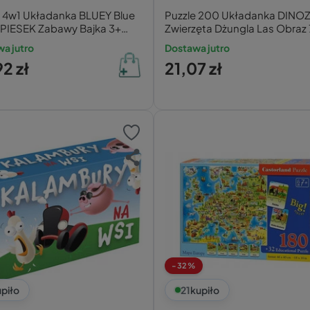
e 4w1 Układanka BLUEY Blue
Puzzle 200 Układanka DINO
 PIESEK Zabawy Bajka 3+
Zwierzęta Dżungla Las Obraz
ntoni
Trefl
a jutro
Dostawa jutro
2 zł
21,07 zł
-32%
piło
21
kupiło