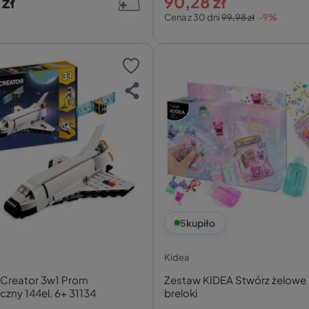
 zł
90,28 zł
Cena z 30 dni
99,98 zł
-9%
5
kupiło
Kidea
Creator 3w1 Prom
Zestaw KIDEA Stwórz żelowe
zny 144el. 6+ 31134
breloki