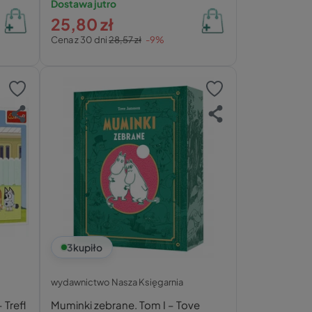
Dostawa jutro
25,80 zł
Cena z 30 dni
28,57 zł
-9%
3
kupiło
wydawnictwo Nasza Księgarnia
 Trefl
Muminki zebrane. Tom I – Tove