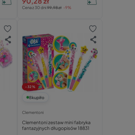
90,28 zł
Cena z 30 dni
99,98 zł
-9%
-32%
8
kupiło
Clementoni
Clementoni zestaw mini fabryka
fantazyjnych długopisów 18831