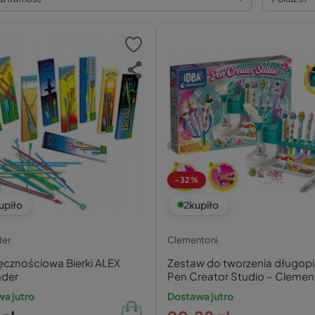
-32%
upiło
2
kupiło
der
Clementoni
ęcznościowa Bierki ALEX
Zestaw do tworzenia długop
nder
Pen Creator Studio – Clemen
a jutro
Dostawa jutro