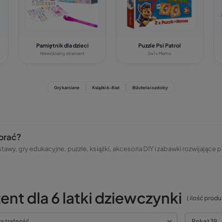
Pamiętnik dla dzieci
Puzzle Psi Patrol
Niewidzialny atrament
2w1 + Memo
Gry karciane
Książki 6-8 lat
Biżuteria i ozdoby
ybrać?
awy, gry edukacyjne, puzzle, książki, akcesoria DIY i zabawki rozwijające p
ent dla 6 latki dziewczynki
( ilość prod
za trafność
Pokaż 39