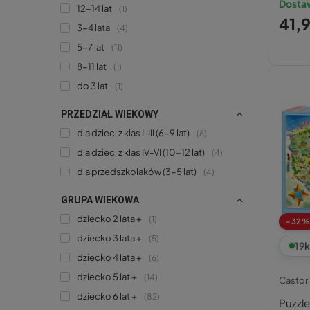
Dostaw
12-14 lat
1
41,9
3-4 lata
4
5-7 lat
11
8-11 lat
1
do 3 lat
1
PRZEDZIAŁ WIEKOWY
dla dzieci z klas I-III (6-9 lat)
6
dla dzieci z klas IV-VI (10-12 lat)
4
dla przedszkolaków (3-5 lat)
4
GRUPA WIEKOWA
dziecko 2 lata +
1
-32%
dziecko 3 lata +
5
19
k
dziecko 4 lata +
6
dziecko 5 lat +
14
Castor
dziecko 6 lat +
82
Puzzl