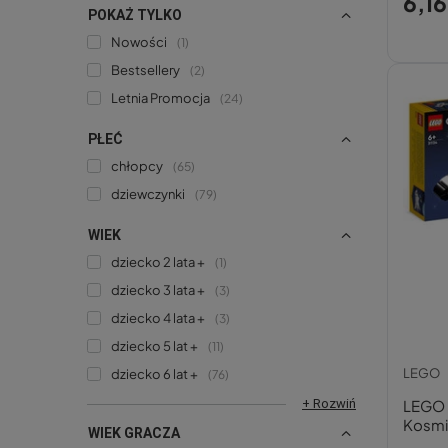
6,16
POKAŻ TYLKO
Nowości
1
Bestsellery
2
Letnia Promocja
24
PŁEĆ
chłopcy
65
dziewczynki
79
WIEK
dziecko 2 lata +
1
dziecko 3 lata +
3
dziecko 4 lata +
3
dziecko 5 lat +
11
LEGO
dziecko 6 lat +
76
+ Rozwiń
LEGO 
Kosmic
WIEK GRACZA