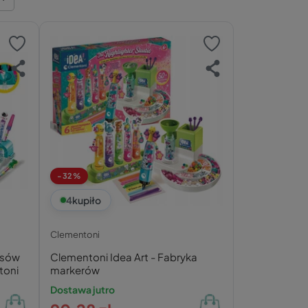
-32%
4
kupiło
Clementoni
isów
Clementoni Idea Art - Fabryka
toni
markerów
Dostawa jutro