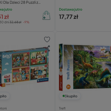
 Dla Dzieci 28 Puzzli z
ami 6+ Castor
a jutro
Dostawa jutro
1 zł
17,77 zł
30 dni
32,68 zł
-9%
piło
3
kupiło
toni
Trefl