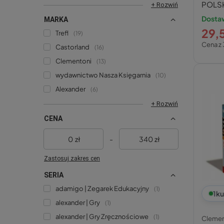
POLSKI
+ Rozwiń
Miast
Dostaw
MARKA
29,5
Trefl
19
Cena z 
Castorland
16
Clementoni
13
wydawnictwo Nasza Księgarnia
10
Alexander
6
+ Rozwiń
CENA
zł
-
zł
Zastosuj zakres cen
SERIA
adamigo | Zegarek Edukacyjny
1
1
ku
alexander | Gry
1
alexander | Gry Zręcznościowe
1
Clemen