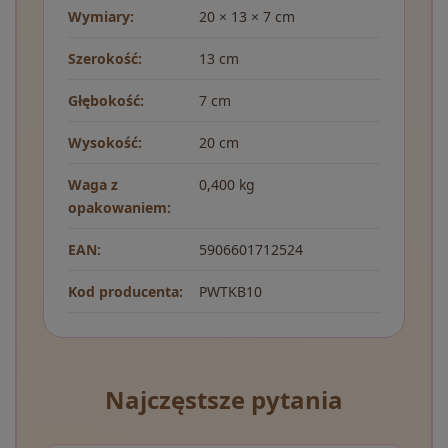
Wymiary:
20 × 13 × 7 cm
Szerokość:
13 cm
Głębokość:
7 cm
Wysokość:
20 cm
Waga z
0,400 kg
opakowaniem:
EAN:
5906601712524
Kod producenta:
PWTKB10
Najczęstsze pytania