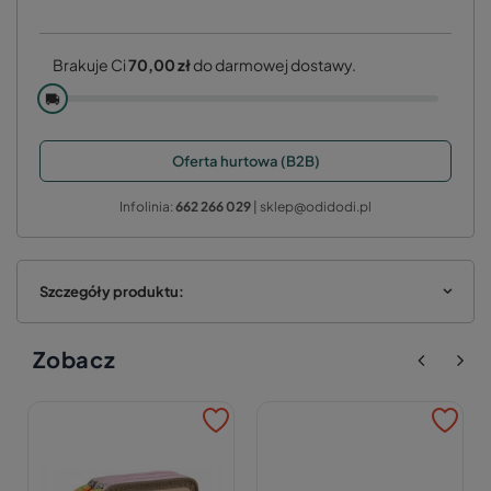
Brakuje Ci
70,00 zł
do darmowej dostawy.
🚚
Oferta hurtowa (B2B)
Infolinia:
662 266 029
| sklep@odidodi.pl
Szczegóły produktu:
Zobacz