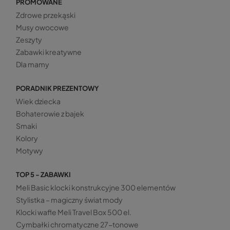
PROMOWANE
Zdrowe przekąski
Musy owocowe
Zeszyty
Zabawki kreatywne
Dla mamy
PORADNIK PREZENTOWY
Wiek dziecka
Bohaterowie z bajek
Smaki
Kolory
Motywy
TOP 5 - ZABAWKI
Meli Basic klocki konstrukcyjne 300 elementów
Stylistka – magiczny świat mody
Klocki wafle Meli Travel Box 500 el.
Cymbałki chromatyczne 27-tonowe