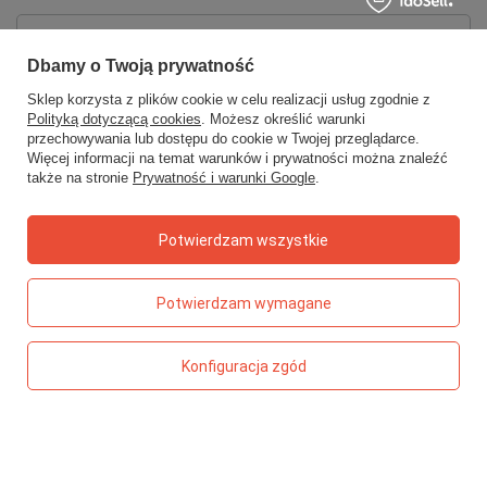
Zamówienia
Dbamy o Twoją prywatność
Status zamówienia
Sklep korzysta z plików cookie w celu realizacji usług zgodnie z
Polityką dotyczącą cookies
. Możesz określić warunki
Śledzenie przesyłki
przechowywania lub dostępu do cookie w Twojej przeglądarce.
Więcej informacji na temat warunków i prywatności można znaleźć
Chcę zareklamować produkt
także na stronie
Prywatność i warunki Google
.
Chcę zwrócić produkt
Chcę wymienić towar
Potwierdzam wszystkie
Kontakt
Potwierdzam wymagane
Konto
Konfiguracja zgód
Regulaminy