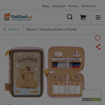
Blog
|
Instytucje
|
Pomoc
|
Smile Club
Wstecz
Szkoła
Tekstylia szkolne
Piórniki