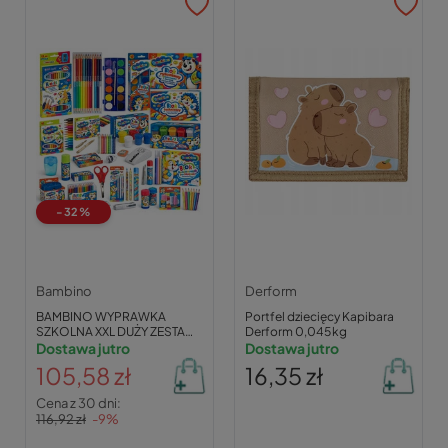
-32%
Bambino
Derform
BAMBINO WYPRAWKA
Portfel dziecięcy Kapibara
SZKOLNA XXL DUŻY ZESTAW
Derform 0,045 kg
DO SZKOŁY PRZEDSZKOLA
Dostawa jutro
Dostawa jutro
KLASA 1 2 3
105,58 zł
16,35 zł
Cena z 30 dni:
116,92 zł
-9%