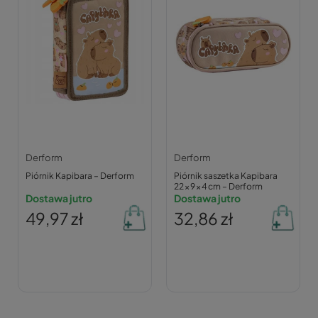
Derform
Derform
Piórnik Kapibara – Derform
Piórnik saszetka Kapibara
22 × 9 × 4 cm – Derform
Dostawa jutro
Dostawa jutro
49,97 zł
32,86 zł