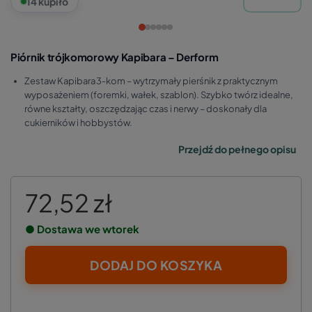
14 kupiło
Piórnik trójkomorowy Kapibara – Derform
Zestaw Kapibara 3‑kom – wytrzymały pierśnik z praktycznym
wyposażeniem (foremki, wałek, szablon). Szybko twórz idealne,
równe kształty, oszczędzając czas i nerwy – doskonały dla
cukierników i hobbystów.
Przejdź do pełnego opisu
72,52 zł
● Dostawa we wtorek
DODAJ DO KOSZYKA