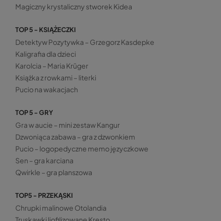
Magiczny krystaliczny stworek Kidea
TOP 5 - KSIĄŻECZKI
Detektyw Pozytywka – Grzegorz Kasdepke
Kaligrafia dla dzieci
Karolcia – Maria Krüger
Książka z rowkami – literki
Pucio na wakacjach
TOP 5 - GRY
Gra w aucie – mini zestaw Kangur
Dzwoniąca zabawa – gra z dzwonkiem
Pucio – logopedyczne memo języczkowe
Sen – gra karciana
Qwirkle – gra planszowa
TOP5 - PRZEKĄSKI
Chrupki malinowe Otolandia
Truskawki liofilizowane Kresto