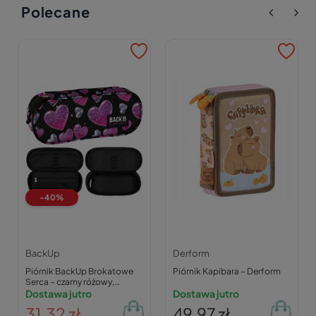
Polecane
-40%
BackUp
Derform
Piórnik BackUp Brokatowe
Piórnik Kapibara – Derform
Serca – czarny różowy,
23×9×5 cm
Dostawa jutro
Dostawa jutro
31,32 zł
49,97 zł