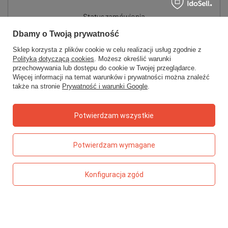
Status zamówienia
Śledzenie przesyłki
Dbamy o Twoją prywatność
Chcę zareklamować produkt
Sklep korzysta z plików cookie w celu realizacji usług zgodnie z
Polityką dotyczącą cookies
. Możesz określić warunki
Chcę zwrócić produkt
przechowywania lub dostępu do cookie w Twojej przeglądarce.
Więcej informacji na temat warunków i prywatności można znaleźć
Chcę wymienić towar
także na stronie
Prywatność i warunki Google
.
Kontakt
Potwierdzam wszystkie
Konto
Potwierdzam wymagane
Regulaminy
Konfiguracja zgód