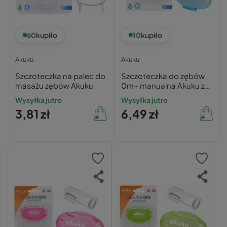
60
kupiło
10
kupiło
Akuku
Akuku
Szczoteczka na palec do
Szczoteczka do zębów
masażu zębów Akuku
0m+ manualna Akuku z
etui
Wysyłka jutro
Wysyłka jutro
3,81 zł
6,49 zł