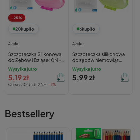
-25%
20
kupiło
6
kupiło
Akuku
Akuku
Szczoteczka Silikonowa
Szczoteczka silikonowa
do Zębów i Dziąseł 0M+
do zębów niemowląt
Akuku
0M+ Akuku
Wysyłka jutro
Wysyłka jutro
5,19 zł
5,99 zł
Cena z 30 dni
5,26 zł
-1%
Bestsellery