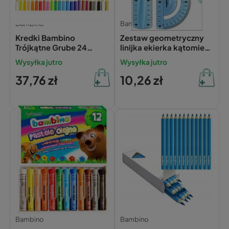
Bambino
Bambino
Kredki Bambino
Zestaw geometryczny
Trójkątne Grube 24
linijka ekierka kątomierz
Kolory Z Glinki
20 cm Bambino Flexi
Wysyłka jutro
Wysyłka jutro
Kaolinowej
+Temperówka
37,76 zł
10,26 zł
Bambino
Bambino