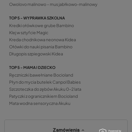
Owolovo malinowo – mus jabłkowo-malinowy
TOP 5 - WYPRAWKA SZKOLNA
Kredki ołówkowe grube Bambino
Klej w sztyfcie Magic
Kreda chodnikowa neonowa Kidea
Ołówki do nauki pisania Bambino
Długopis szpiegowski Kidea
TOP 5 - MAMA I DZIECKO
Ręczniczki bawełniane Bocioland
Płyn do mycia butelek Canpol Babies
Szczoteczka do zębów Akuku 0-2 lata
Patyczki z ogranicznikiem Bocioland
Mata wodna sensoryczna Akuku
Zamówienia