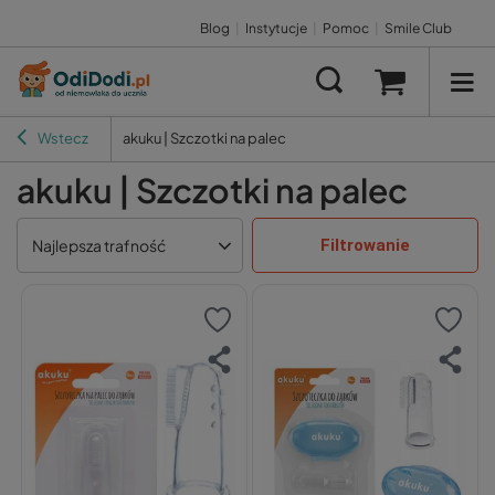
Blog
|
Instytucje
|
Pomoc
|
Smile Club
Wstecz
akuku | Szczotki na palec
akuku | Szczotki na palec
Filtrowanie
Najlepsza trafność