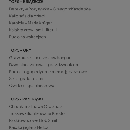
TOP 5 - KSIĄŻECZKI
Detektyw Pozytywka – Grzegorz Kasdepke
Kaligrafia dla dzieci
Karolcia – Maria Krüger
Książka z rowkami – literki
Pucio na wakacjach
TOP 5 - GRY
Gra w aucie – mini zestaw Kangur
Dzwoniąca zabawa – gra z dzwonkiem
Pucio – logopedyczne memo języczkowe
Sen – gra karciana
Qwirkle – gra planszowa
TOP5 - PRZEKĄSKI
Chrupki malinowe Otolandia
Truskawki liofilizowane Kresto
Paski owocowe Bob Snail
Kaszka jaglana Helpa