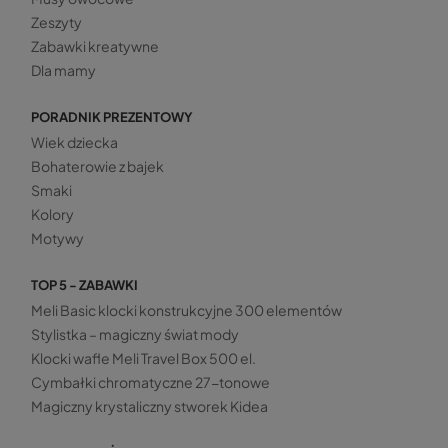
Zeszyty
Zabawki kreatywne
Dla mamy
PORADNIK PREZENTOWY
Wiek dziecka
Bohaterowie z bajek
Smaki
Kolory
Motywy
TOP 5 - ZABAWKI
Meli Basic klocki konstrukcyjne 300 elementów
Stylistka – magiczny świat mody
Klocki wafle Meli Travel Box 500 el.
Cymbałki chromatyczne 27-tonowe
Magiczny krystaliczny stworek Kidea