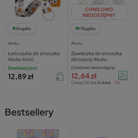
CHWILOWO
NIEDOSTĘPNY
3
kupiło
17
kupiło
Akuku
Akuku
Łańcuszka do smoczka
Zawieszka do smoczka
Akuku Kość
dinozaury Akuku
Dostawa jutro
Chwilowo niedostępny
12,64 zł
12,89 zł
Cena z 30 dni
12,84 zł
-1%
Bestsellery