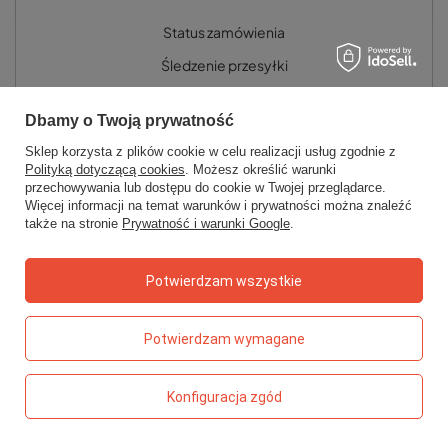
Status zamówienia
Śledzenie przesyłki
Chcę zareklamować produkt
Dbamy o Twoją prywatność
Chcę zwrócić produkt
Sklep korzysta z plików cookie w celu realizacji usług zgodnie z
Chcę wymienić towar
Polityką dotyczącą cookies
. Możesz określić warunki
przechowywania lub dostępu do cookie w Twojej przeglądarce.
Kontakt
Więcej informacji na temat warunków i prywatności można znaleźć
także na stronie
Prywatność i warunki Google
.
Konto
Potwierdzam wszystkie
Regulaminy
Potwierdzam wymagane
Konfiguracja zgód