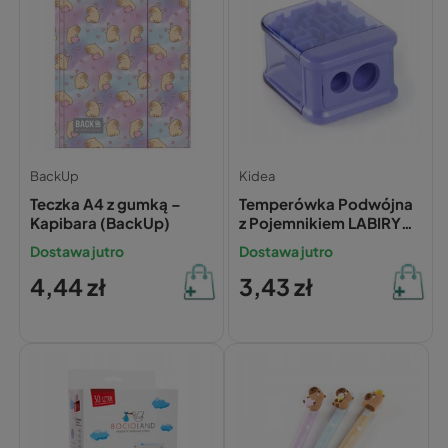
BackUp
Kidea
Teczka A4 z gumką –
Temperówka Podwójna
Kapibara (BackUp)
z Pojemnikiem LABIRYNT
Łamigłówka PASTEL
Dostawa jutro
Dostawa jutro
Kidea
4,44 zł
3,43 zł