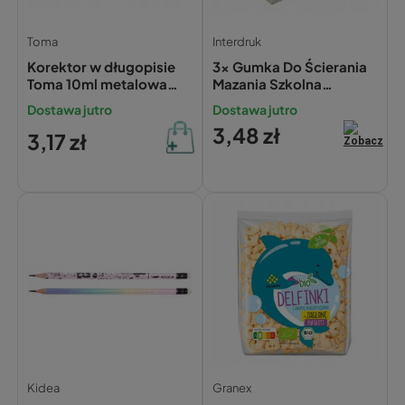
Toma
Interdruk
Korektor w długopisie
3x Gumka Do Ścierania
Toma 10ml metalowa
Mazania Szkolna
końcówka
Biurowa Biała Interdruk
Dostawa jutro
Dostawa jutro
3,48 zł
3,17 zł
Kidea
Granex