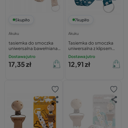
5
kupiło
7
kupiło
Akuku
Akuku
tasiemka do smoczka
Tasiemka do smoczka
uniwersalna bawełniana
uniwersalna z klipsem
ecru
niebieska Akuku
Dostawa jutro
Dostawa jutro
17,35 zł
12,91 zł