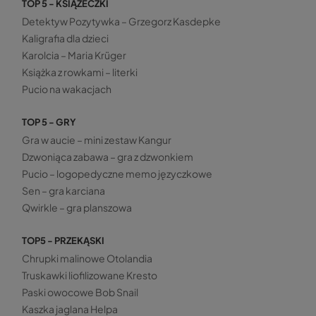
TOP 5 - KSIĄŻECZKI
Detektyw Pozytywka – Grzegorz Kasdepke
Kaligrafia dla dzieci
Karolcia – Maria Krüger
Książka z rowkami – literki
Pucio na wakacjach
TOP 5 - GRY
Gra w aucie – mini zestaw Kangur
Dzwoniąca zabawa – gra z dzwonkiem
Pucio – logopedyczne memo języczkowe
Sen – gra karciana
Qwirkle – gra planszowa
TOP5 - PRZEKĄSKI
Chrupki malinowe Otolandia
Truskawki liofilizowane Kresto
Paski owocowe Bob Snail
Kaszka jaglana Helpa