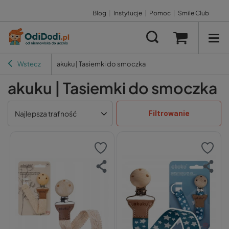
Blog
|
Instytucje
|
Pomoc
|
Smile Club
Wstecz
akuku | Tasiemki do smoczka
akuku | Tasiemki do smoczka
Filtrowanie
Najlepsza trafność