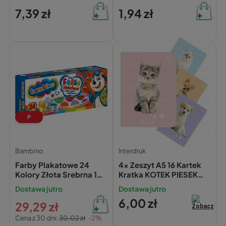
7,39 zł
1,94 zł
P
Bambino
Interdruk
Farby Plakatowe 24
4x Zeszyt A5 16 Kartek
Kolory Złota Srebrna 10
Kratka KOTEK PIESEK
ml Bambino
Zwierzaki Interdruk
Dostawa jutro
Dostawa jutro
6,00 zł
29,29 zł
Cena z 30 dni:
30,02 zł
-2%