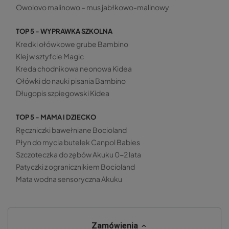
Owolovo malinowo – mus jabłkowo-malinowy
TOP 5 - WYPRAWKA SZKOLNA
Kredki ołówkowe grube Bambino
Klej w sztyfcie Magic
Kreda chodnikowa neonowa Kidea
Ołówki do nauki pisania Bambino
Długopis szpiegowski Kidea
TOP 5 - MAMA I DZIECKO
Ręczniczki bawełniane Bocioland
Płyn do mycia butelek Canpol Babies
Szczoteczka do zębów Akuku 0-2 lata
Patyczki z ogranicznikiem Bocioland
Mata wodna sensoryczna Akuku
Zamówienia