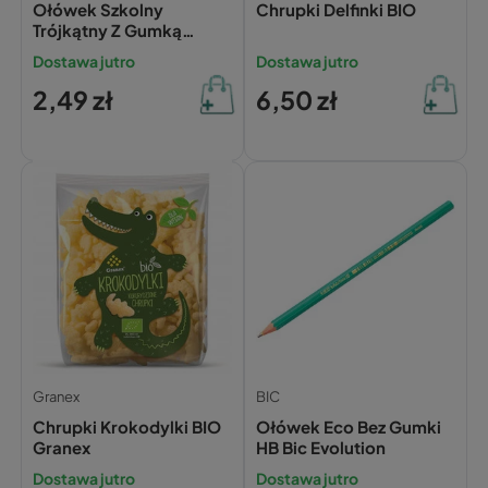
Ołówek Szkolny
Chrupki Delfinki BIO
Trójkątny Z Gumką
Twardość HB
Dostawa jutro
Dostawa jutro
PASTELOWY ZWIERZĘTA
Kidea
2,49 zł
6,50 zł
Granex
BIC
Chrupki Krokodylki BIO
Ołówek Eco Bez Gumki
Granex
HB Bic Evolution
Dostawa jutro
Dostawa jutro