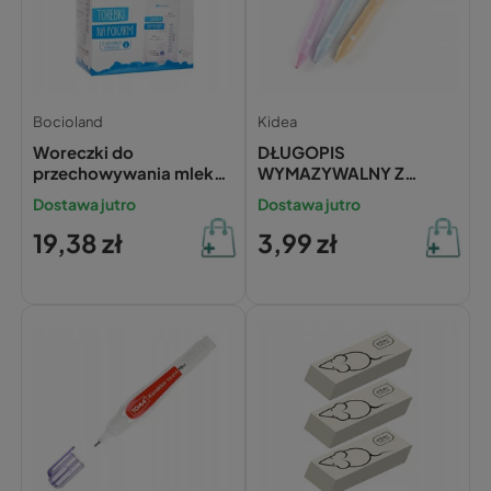
Bocioland
Kidea
Woreczki do
DŁUGOPIS
przechowywania mleka
WYMAZYWALNY Z
Bocioland 30 sztuk 200
FIGURKĄ KAPIBARA 1
Dostawa jutro
Dostawa jutro
ml
SZT DWAUCKAD KIDEA
19,38 zł
3,99 zł