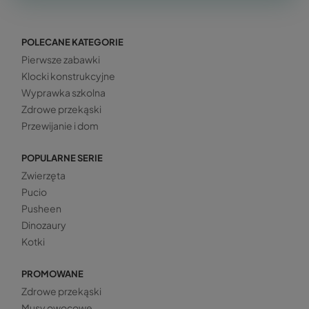
POLECANE KATEGORIE
Pierwsze zabawki
Klocki konstrukcyjne
Wyprawka szkolna
Zdrowe przekąski
Przewijanie i dom
POPULARNE SERIE
Zwierzęta
Pucio
Pusheen
Dinozaury
Kotki
PROMOWANE
Zdrowe przekąski
Musy owocowe