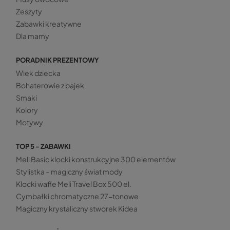
Zeszyty
Zabawki kreatywne
Dla mamy
PORADNIK PREZENTOWY
Wiek dziecka
Bohaterowie z bajek
Smaki
Kolory
Motywy
TOP 5 - ZABAWKI
Meli Basic klocki konstrukcyjne 300 elementów
Stylistka – magiczny świat mody
Klocki wafle Meli Travel Box 500 el.
Cymbałki chromatyczne 27-tonowe
Magiczny krystaliczny stworek Kidea