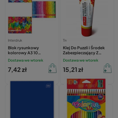
Interdruk
Trefl
Blok rysunkowy
Klej Do Puzzli i Środek
kolorowy A3 10
Zabezpieczający Z
barwiony w masie p10,
Gąbeczką 70ml Trefl
Dostawa we wtorek
Dostawa we wtorek
cena za 1szt.
7,42 zł
15,21 zł