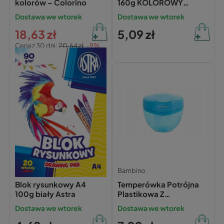
kolorów – Colorino
160g KOLOROWY
Interdruk
Dostawa we wtorek
Dostawa we wtorek
18,63 zł
5,09 zł
Cena z 30 dni:
20,64 zł
-9%
Astra
Bambino
Blok rysunkowy A4
Temperówka Potrójna
100g biały Astra
Plastikowa Z
Pojemnikiem Bambino
Dostawa we wtorek
Dostawa we wtorek
03042