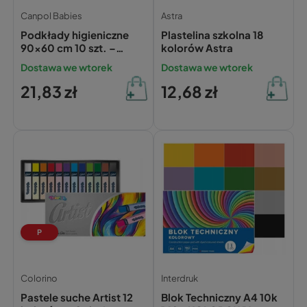
Canpol Babies
Astra
Podkłady higieniczne
Plastelina szkolna 18
90x60 cm 10 szt. –
kolorów Astra
Canpol Babies
Dostawa we wtorek
Dostawa we wtorek
21,83 zł
12,68 zł
P
Colorino
Interdruk
Pastele suche Artist 12
Blok Techniczny A4 10k