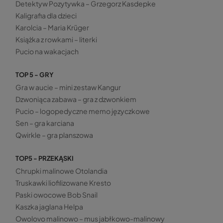
Detektyw Pozytywka – Grzegorz Kasdepke
Kaligrafia dla dzieci
Karolcia – Maria Krüger
Książka z rowkami – literki
Pucio na wakacjach
TOP 5 - GRY
Gra w aucie – mini zestaw Kangur
Dzwoniąca zabawa – gra z dzwonkiem
Pucio – logopedyczne memo języczkowe
Sen – gra karciana
Qwirkle – gra planszowa
TOP5 - PRZEKĄSKI
Chrupki malinowe Otolandia
Truskawki liofilizowane Kresto
Paski owocowe Bob Snail
Kaszka jaglana Helpa
Owolovo malinowo – mus jabłkowo-malinowy