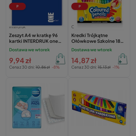
P
P
Interdruk
Colorino
Zeszyt A4 w kratkę 96
Kredki Trójkątne
kartki INTERDRUK one
Ołówkowe Szkolne 18
color
kol. +Temperówka
Dostawa we wtorek
Dostawa we wtorek
Colorino
9,94 zł
14,87 zł
Cena z 30 dni:
10,86 zł
-8%
Cena z 30 dni:
15,13 zł
-1%