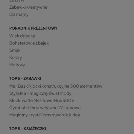
Zabawki kreatywne
Dla mamy
PORADNIK PREZENTOWY
Wiek dziecka
Bohaterowie z bajek
Smaki
Kolory
Motywy
TOP 5 - ZABAWKI
Meli Basic klocki konstrukcyjne 300 elementów
Stylistka – magiczny świat mody
Klocki wafle Meli Travel Box 500 el.
Cymbałki chromatyczne 27-tonowe
Magiczny krystaliczny stworek Kidea
TOP 5 - KSIĄŻECZKI