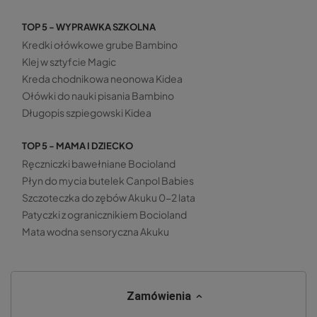
TOP 5 - WYPRAWKA SZKOLNA
Kredki ołówkowe grube Bambino
Klej w sztyfcie Magic
Kreda chodnikowa neonowa Kidea
Ołówki do nauki pisania Bambino
Długopis szpiegowski Kidea
TOP 5 - MAMA I DZIECKO
Ręczniczki bawełniane Bocioland
Płyn do mycia butelek Canpol Babies
Szczoteczka do zębów Akuku 0-2 lata
Patyczki z ogranicznikiem Bocioland
Mata wodna sensoryczna Akuku
Zamówienia