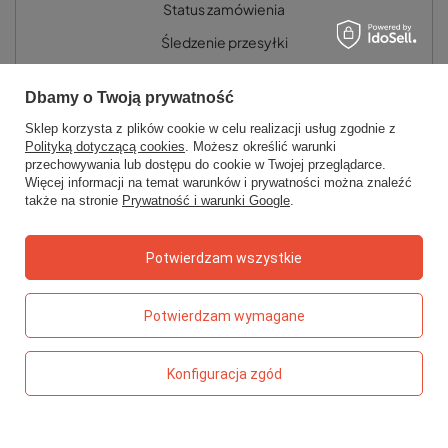
Status zamówienia
Śledzenie przesyłki
Chcę zareklamować produkt
Dbamy o Twoją prywatność
Chcę zwrócić produkt
Sklep korzysta z plików cookie w celu realizacji usług zgodnie z
Chcę wymienić towar
Polityką dotyczącą cookies
. Możesz określić warunki
przechowywania lub dostępu do cookie w Twojej przeglądarce.
Kontakt
Więcej informacji na temat warunków i prywatności można znaleźć
także na stronie
Prywatność i warunki Google
.
Konto
Potwierdzam wszystkie
Regulaminy
Potwierdzam wymagane
Konfiguracja zgód