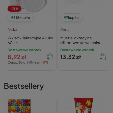
-33%
315
kupiło
7
kupiło
Akuku
Akuku
Wkładki laktacyjne Akuku
Muszle laktacyjne
60 szt.
silikonowe uniwersalne 2
szt. Akuku
Dostawa we wtorek
Dostawa we wtorek
8,92 zł
13,32 zł
Cena z 30 dni
10,13 zł
-11%
Bestsellery