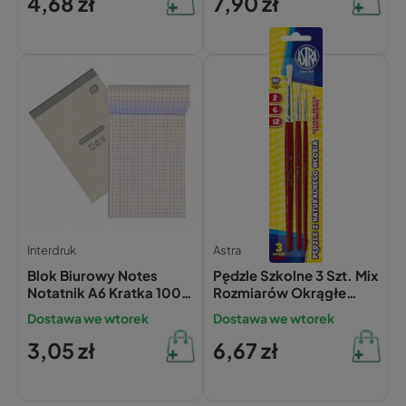
4,68 zł
7,90 zł
Interdruk
Astra
Blok Biurowy Notes
Pędzle Szkolne 3 Szt. Mix
Notatnik A6 Kratka 100
Rozmiarów Okrągłe
Kartek Interdruk
Astra
Dostawa we wtorek
Dostawa we wtorek
3,05 zł
6,67 zł