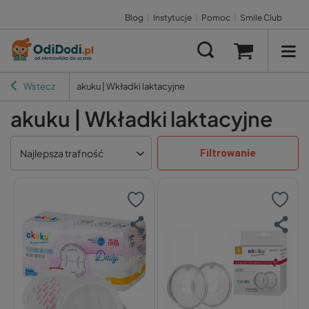
Blog
|
Instytucje
|
Pomoc
|
Smile Club
Wstecz
akuku | Wkładki laktacyjne
akuku | Wkładki laktacyjne
Filtrowanie
Najlepsza trafność