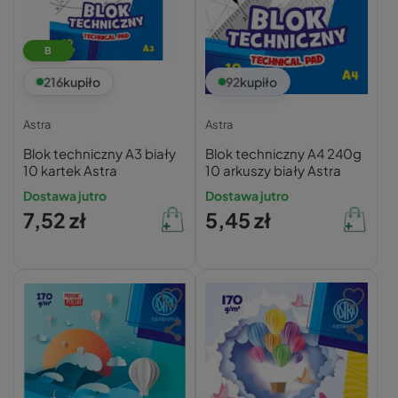
B
216
kupiło
92
kupiło
Astra
Astra
Blok techniczny A3 biały
Blok techniczny A4 240g
10 kartek Astra
10 arkuszy biały Astra
Dostawa jutro
Dostawa jutro
7,52 zł
5,45 zł