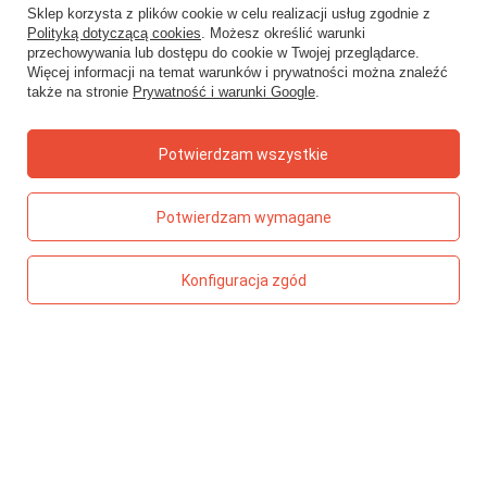
Sklep korzysta z plików cookie w celu realizacji usług zgodnie z
Kotki
Polityką dotyczącą cookies
. Możesz określić warunki
przechowywania lub dostępu do cookie w Twojej przeglądarce.
PROMOWANE
Więcej informacji na temat warunków i prywatności można znaleźć
także na stronie
Prywatność i warunki Google
.
Zdrowe przekąski
Musy owocowe
Zeszyty
Potwierdzam wszystkie
Zabawki kreatywne
Dla mamy
Potwierdzam wymagane
PORADNIK PREZENTOWY
Wiek dziecka
Konfiguracja zgód
Bohaterowie z bajek
Smaki
Kolory
Motywy
TOP 5 - ZABAWKI
Meli Basic klocki konstrukcyjne 300 elementów