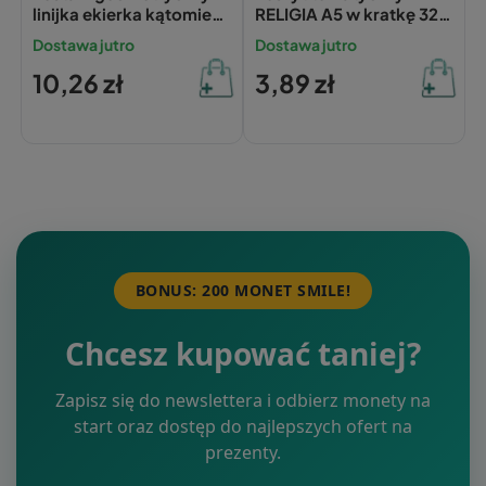
linijka ekierka kątomierz
RELIGIA A5 w kratkę 32
20 cm Bambino Flexi
kartki INTERDRUK jan
Dostawa jutro
Dostawa jutro
paweł II
10,26 zł
3,89 zł
BONUS: 200 MONET SMILE!
Chcesz kupować taniej?
Zapisz się do newslettera i odbierz monety na
start oraz dostęp do najlepszych ofert na
prezenty.