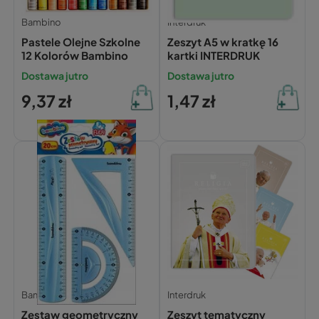
Bambino
Interdruk
Pastele Olejne Szkolne
Zeszyt A5 w kratkę 16
12 Kolorów Bambino
kartki INTERDRUK
Dostawa jutro
Dostawa jutro
9,37 zł
1,47 zł
Bambino
Interdruk
Zestaw geometryczny
Zeszyt tematyczny