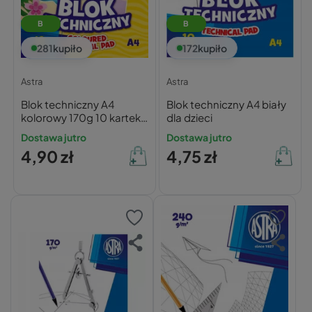
B
B
281
kupiło
172
kupiło
Astra
Astra
Blok techniczny A4
Blok techniczny A4 biały
kolorowy 170g 10 kartek
dla dzieci
Astra
Dostawa jutro
Dostawa jutro
4,90 zł
4,75 zł