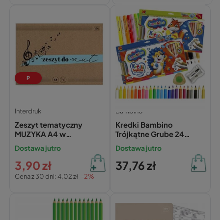
P
Interdruk
Bambino
Zeszyt tematyczny
Kredki Bambino
MUZYKA A4 w
Trójkątne Grube 24
pięciolinię 16 kartek
Kolory Z Glinki
Dostawa jutro
Dostawa jutro
INTERDRUK do nut
Kaolinowej
+Temperówka
3,90 zł
37,76 zł
Cena z 30 dni:
4,02 zł
-2%