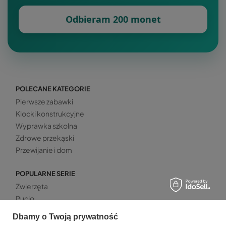
Odbieram 200 monet
POLECANE KATEGORIE
Pierwsze zabawki
Klocki konstrukcyjne
Wyprawka szkolna
Zdrowe przekąski
Przewijanie i dom
POPULARNE SERIE
Zwierzęta
Pucio
Pusheen
Dbamy o Twoją prywatność
Dinozaury