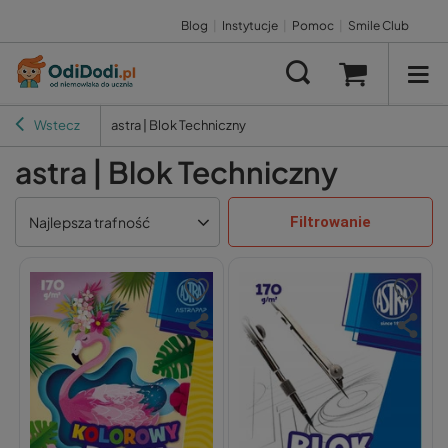
Blog
|
Instytucje
|
Pomoc
|
Smile Club
Wstecz
astra | Blok Techniczny
astra | Blok Techniczny
Filtrowanie
Najlepsza trafność