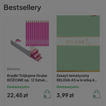
Bestsellery
Bambino
Unipap
Kredki Trójkątne Grube
Zeszyt tematyczny
RÓŻOWE op. 12 Sztuk
RELIGIA A5 w kratkę 60
Bambino
kartek UNIPAP 70 g/m²
Dostawa jutro
Dostawa jutro
22,45 zł
3,99 zł