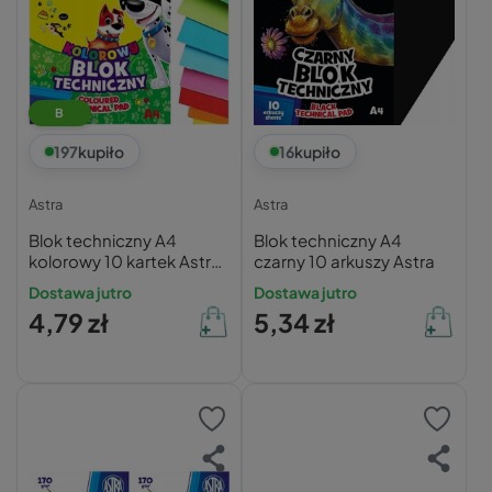
B
197
kupiło
16
kupiło
Astra
Astra
Blok techniczny A4
Blok techniczny A4
kolorowy 10 kartek Astra
czarny 10 arkuszy Astra
170g
Dostawa jutro
Dostawa jutro
4,79 zł
5,34 zł