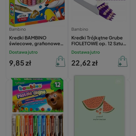
Bambino
Bambino
Kredki BAMBINO
Kredki Trójkątne Grube
świecowe, grafionowe
FIOLETOWE op. 12 Sztuk
12 kolorów do szkoły i
Bambino
Dostawa jutro
Dostawa jutro
przedszkola
9,85 zł
22,62 zł