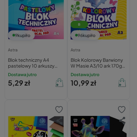
B
9
kupiło
96
kupiło
Astra
Astra
Blok techniczny A4
Blok Kolorowy Barwiony
pastelowy 10 arkuszy
W Masie A3/10 ark 170g
ASTRA 170g
Astra
Dostawa jutro
Dostawa jutro
5,29 zł
10,99 zł