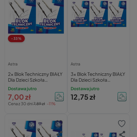
-33%
Astra
Astra
2x Blok Techniczny BIAŁY
3x Blok Techniczny BIAŁY
Dla Dzieci Szkoła
Dla Dzieci Szkoła
Plastyka A4/10k 170g
Plastyka A4/10k 170g
Dostawa jutro
Dostawa jutro
Astra
Astra
7,00 zł
12,75 zł
Cena z 30 dni
7,89 zł
-11%