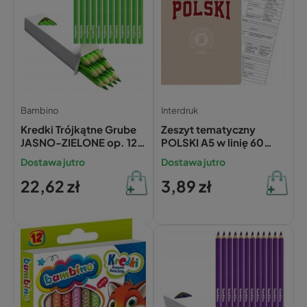
Bambino
Interdruk
Kredki Trójkątne Grube
Zeszyt tematyczny
JASNO-ZIELONE op. 12
POLSKI A5 w linię 60
Sztuk Bambino
kartek INTERDRUK
Dostawa jutro
Dostawa jutro
(ściąga)
22,62 zł
3,89 zł