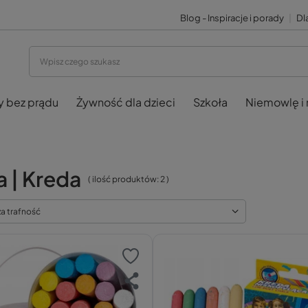
Blog - Inspiracje i porady
|
Dla
y bez prądu
Żywność dla dzieci
Szkoła
Niemowlę i
a | Kreda
( ilość produktów:
2
)
za trafność