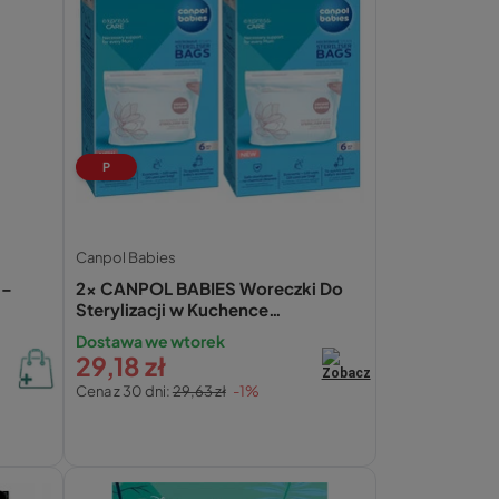
P
Canpol Babies
 –
2x CANPOL BABIES Woreczki Do
Sterylizacji w Kuchence
Mikrofalowej 12 szt.
Dostawa we wtorek
29,18 zł
Cena z 30 dni:
29,63 zł
-1%