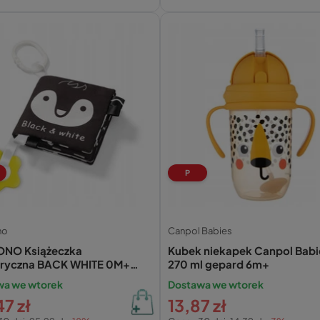
P
no
Canpol Babies
NO Książeczka
Kubek niekapek Canpol Babi
ryczna BACK WHITE 0M+
270 ml gepard 6m+
wa we wtorek
Dostawa we wtorek
7 zł
13,87 zł