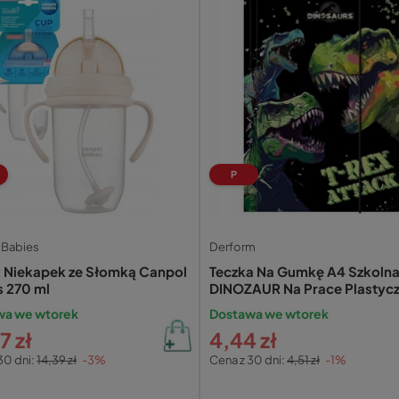
P
 Babies
Derform
 Niekapek ze Słomką Canpol
Teczka Na Gumkę A4 Szkoln
s 270 ml
DINOZAUR Na Prace Plastyc
Derform TGA4DN20
wa we wtorek
Dostawa we wtorek
7 zł
4,44 zł
30 dni:
14,39 zł
-3%
Cena z 30 dni:
4,51 zł
-1%