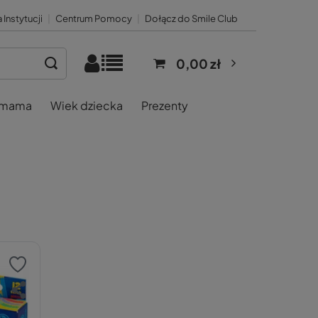
 Instytucji
|
Centrum Pomocy
|
Dołącz do Smile Club
0,00 zł
 mama
Wiek dziecka
Prezenty