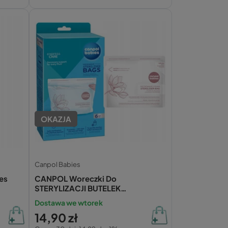
OKAZJA
Canpol Babies
es
CANPOL Woreczki Do
STERYLIZACJI BUTELEK
SMOCZKÓW w Mikrofali 6 szt.
Dostawa we wtorek
70/002
14,90 zł