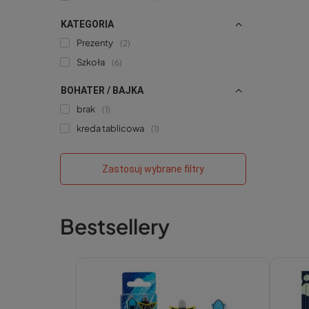
KATEGORIA
Prezenty
2
Szkoła
6
BOHATER / BAJKA
brak
1
kreda tablicowa
1
Zastosuj wybrane filtry
Bestsellery