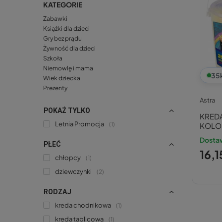
KATEGORIE
Zabawki
Książki dla dzieci
Gry bez prądu
Żywność dla dzieci
Szkoła
Niemowlę i mama
35
Wiek dziecka
Prezenty
Astra
POKAŻ TYLKO
KRED
Letnia Promocja
1
KOLO
Dosta
PŁEĆ
16,1
chłopcy
1
dziewczynki
2
RODZAJ
kreda chodnikowa
1
kreda tablicowa
1