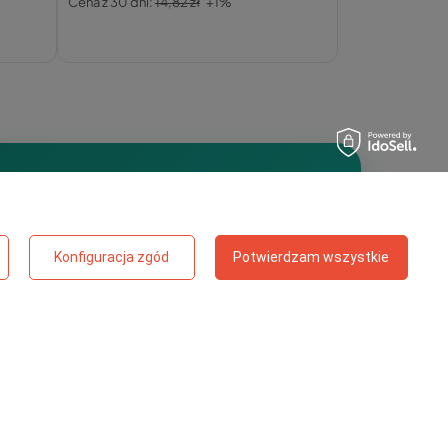
Cena z 30 dni:
14,82 zł
+1%
?
Konfiguracja zgód
Potwierdzam wszystkie
stęp do