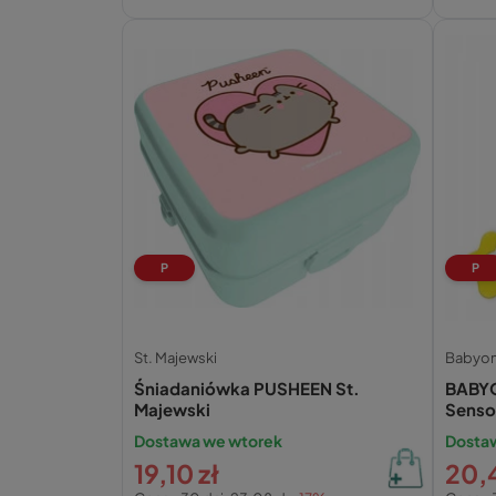
P
P
St. Majewski
Babyo
Śniadaniówka PUSHEEN St.
BABYO
Majewski
Senso
542
Dostawa we wtorek
Dosta
19,10 zł
20,4