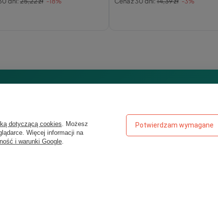
30 dni:
25,22 zł
-18%
Cena z 30 dni:
14,39 zł
-3%
BONUS: 200 MONET SMILE!
Chcesz kupować taniej
yką dotyczącą cookies
. Możesz
Potwierdzam wymagane
lądarce. Więcej informacji na
ność i warunki Google
.
 się do newslettera i odbierz monety na start oraz do
najlepszych ofert na prezenty.
Odbieram 200 monet