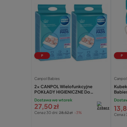
P
P
Canpol Babies
Canpol
2x CANPOL Wielofunkcyjne
Kubek
POKŁADY HIGIENICZNE Do
Babie
Przewijania 60x60 cm 78/006
Dostawa we wtorek
Dosta
27,50 zł
13,8
Cena z 30 dni:
28,52 zł
-3%
Cena z 