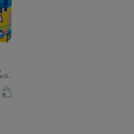
a
a 12