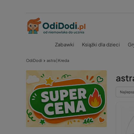
Zabawki
Książki dla dzieci
Gr
OdiDodi
astra | Kreda
astr
Najleps