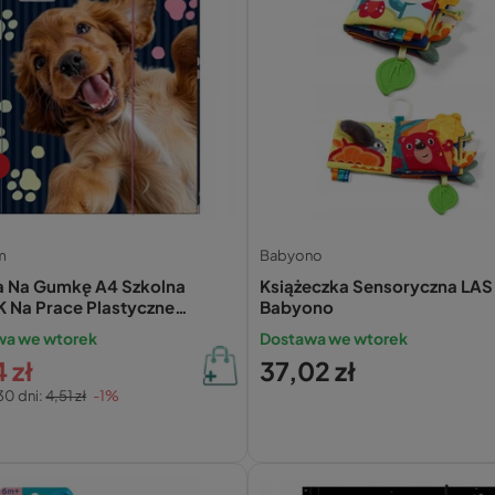
m
Babyono
a Na Gumkę A4 Szkolna
Książeczka Sensoryczna LAS
K Na Prace Plastyczne
Babyono
orm TGA4CF44
wa we wtorek
Dostawa we wtorek
 zł
37,02 zł
30 dni:
4,51 zł
-1%