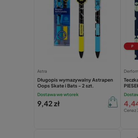
P
Astra
Derfor
Długopis wymazywalny Astrapen
Teczk
Oops Skate i Bats - 2 szt.
PIESE
Derf
Dostawa we wtorek
Dosta
9,42 zł
4,44
Cena z 