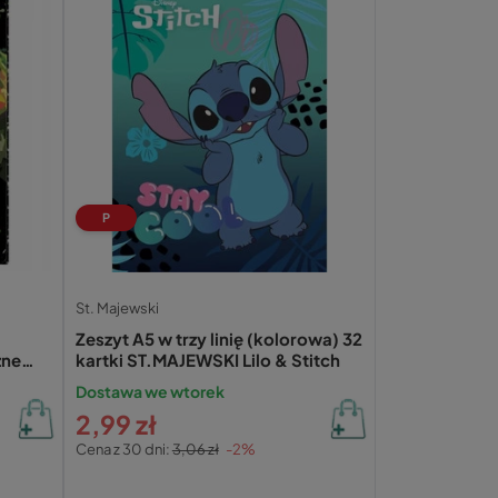
P
St. Majewski
a
Zeszyt A5 w trzy linię (kolorowa) 32
zne
kartki ST.MAJEWSKI Lilo & Stitch
Dostawa we wtorek
2,99 zł
Cena z 30 dni:
3,06 zł
-2%