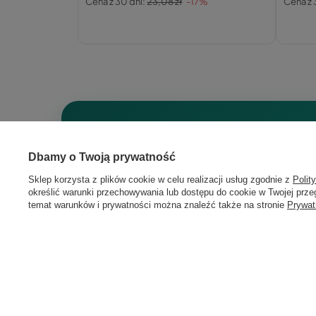
Cena z 30 dni:
23,08 zł
-17%
Cena z 
Dbamy o Twoją prywatność
Sklep korzysta z plików cookie w celu realizacji usług zgodnie z
Polit
określić warunki przechowywania lub dostępu do cookie w Twojej przeg
temat warunków i prywatności można znaleźć także na stronie
Prywat
Zapisz