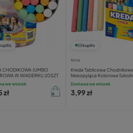
kupiło
25
kupiło
Astra
A CHODIKOWA JUMBO
Kreda Tablicowa Chodnikow
ROWA W WIADERKU 20SZT
Niskopyląca Kolorowa Szkoln
szt. Astra
wa we wtorek
Dostawa we wtorek
5 zł
3,99 zł