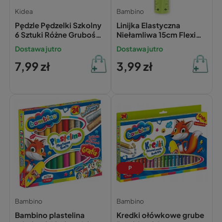
Kidea
Bambino
Pędzle Pędzelki Szkolny
Linijka Elastyczna
6 Sztuki Różne Grubości
Niełamliwa 15cm Flexi
Kidea P6KA
Bambino
Dostawa jutro
Dostawa jutro
7,99 zł
3,99 zł
P
Bambino
Bambino
Bambino plastelina
Kredki ołówkowe grube