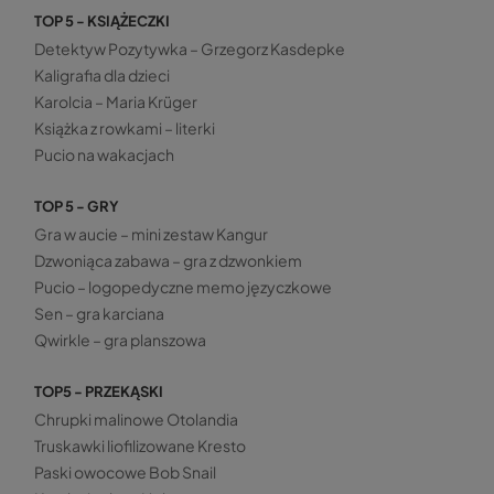
TOP 5 - KSIĄŻECZKI
Detektyw Pozytywka – Grzegorz Kasdepke
Kaligrafia dla dzieci
Karolcia – Maria Krüger
Książka z rowkami – literki
Pucio na wakacjach
TOP 5 - GRY
Gra w aucie – mini zestaw Kangur
Dzwoniąca zabawa – gra z dzwonkiem
Pucio – logopedyczne memo języczkowe
Sen – gra karciana
Qwirkle – gra planszowa
TOP5 - PRZEKĄSKI
Chrupki malinowe Otolandia
Truskawki liofilizowane Kresto
Paski owocowe Bob Snail