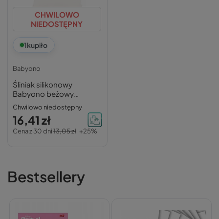
CHWILOWO
NIEDOSTĘPNY
1
kupiło
Babyono
Śliniak silikonowy
Babyono beżowy
30×28 cm
Chwilowo niedostępny
16,41 zł
Cena z 30 dni
13,05 zł
+25%
Bestsellery