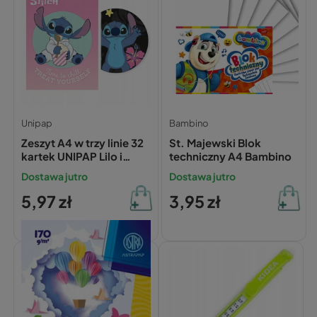
Unipap
Bambino
Zeszyt A4 w trzy linie 32
St. Majewski Blok
kartek UNIPAP Lilo i
techniczny A4 Bambino
Stich
Dostawa jutro
Dostawa jutro
5,97 zł
3,95 zł