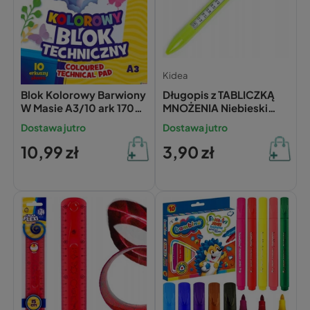
Astra
Kidea
Blok Kolorowy Barwiony
Długopis z TABLICZKĄ
W Masie A3/10 ark 170g
MNOŻENIA Niebieski
Astra
Automatyczny ŚCIĄGA
Dostawa jutro
Dostawa jutro
Kidea
10,99 zł
3,90 zł