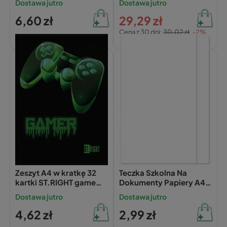
Dostawa jutro
Dostawa jutro
6,60 zł
29,29 zł
Cena z 30 dni:
30,02 zł
-2%
St.Right
Interdruk
Zeszyt A4 w kratkę 32
Teczka Szkolna Na
kartki ST.RIGHT game
Dokumenty Papiery A4+
zone
Z Gumką Bała Interdruk
Dostawa jutro
Dostawa jutro
4,62 zł
2,99 zł