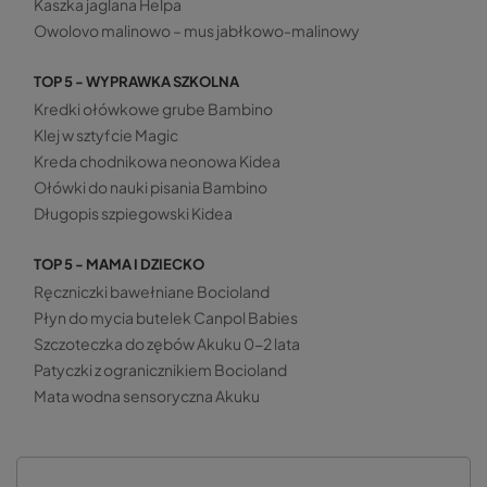
Kaszka jaglana Helpa
Owolovo malinowo – mus jabłkowo-malinowy
TOP 5 - WYPRAWKA SZKOLNA
Kredki ołówkowe grube Bambino
Klej w sztyfcie Magic
Kreda chodnikowa neonowa Kidea
Ołówki do nauki pisania Bambino
Długopis szpiegowski Kidea
TOP 5 - MAMA I DZIECKO
Ręczniczki bawełniane Bocioland
Płyn do mycia butelek Canpol Babies
Szczoteczka do zębów Akuku 0-2 lata
Patyczki z ogranicznikiem Bocioland
Mata wodna sensoryczna Akuku