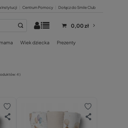
 Instytucji
|
Centrum Pomocy
|
Dołącz do Smile Club
0,00 zł
 mama
Wiek dziecka
Prezenty
produktów:
4
)