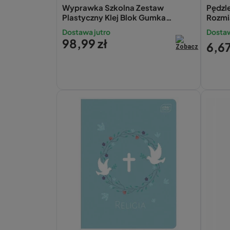
Wyprawka Szkolna Zestaw
Pędzle
Plastyczny Klej Blok Gumka
Rozmi
Plastelina XXL Bambino
Dostawa jutro
Dostaw
98,99 zł
6,67