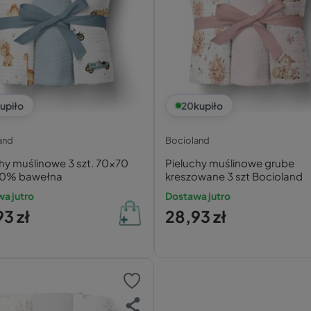
upiło
20
kupiło
and
Bocioland
hy muślinowe 3 szt. 70x70
Pieluchy muślinowe grube
0% bawełna
kreszowane 3 szt Bocioland
a jutro
Dostawa jutro
3 zł
28,93 zł