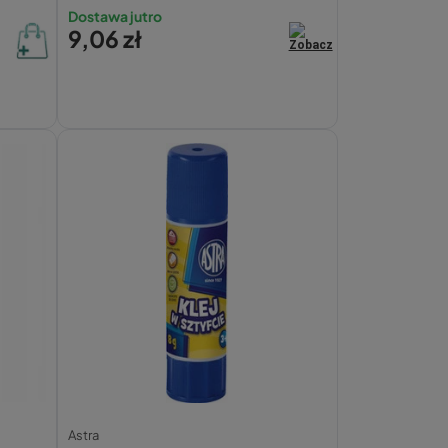
(laminowany, 70g)
Dostawa jutro
9,06 zł
Astra