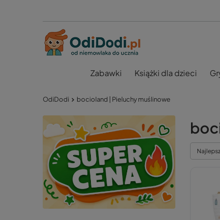
Zabawki
Książki dla dzieci
Gr
OdiDodi
bocioland | Pieluchy muślinowe
boci
Najleps