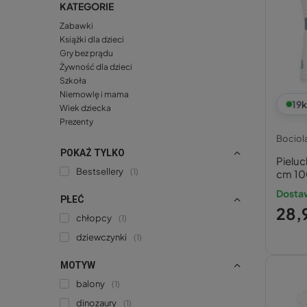
KATEGORIE
Zabawki
Książki dla dzieci
Gry bez prądu
Żywność dla dzieci
Szkoła
Niemowlę i mama
19
k
Wiek dziecka
Prezenty
Bociol
POKAŻ TYLKO
Pieluc
Bestsellery
1
cm 10
Dostaw
PŁEĆ
28,9
chłopcy
1
dziewczynki
1
MOTYW
balony
1
dinozaury
1