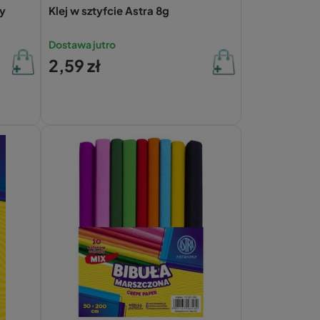
y
Klej w sztyfcie Astra 8g
i
Dostawa jutro
2,59 zł