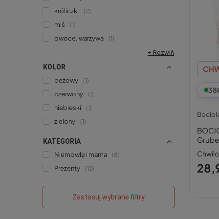
króliczki
2
miś
1
owoce, warzywa
1
+ Rozwiń
KOLOR
CHW
beżowy
1
38
czerwony
1
niebieski
1
Bociol
zielony
1
BOCIO
Grube
KATEGORIA
Baweł
Chwil
Niemowlę i mama
8
28,9
Prezenty
12
Zastosuj wybrane filtry