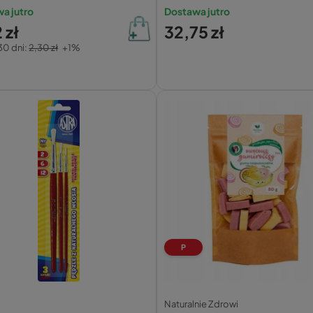
a jutro
Dostawa jutro
 zł
32,75 zł
30 dni:
2,30 zł
+1%
P
Naturalnie Zdrowi