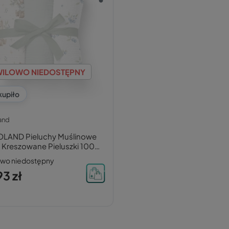
ILOWO NIEDOSTĘPNY
kupiło
and
LAND Pieluchy Muślinowe
 Kreszowane Pieluszki 100%
na 3 Pak
owo niedostępny
3 zł