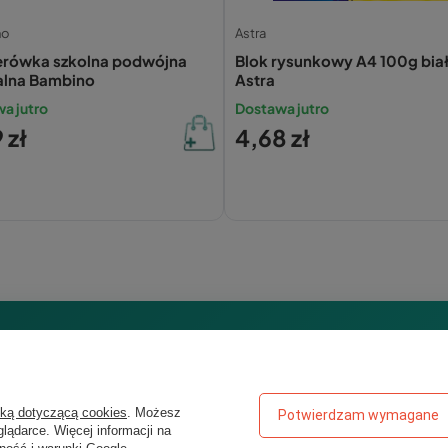
no
Astra
rówka szkolna podwójna
Blok rysunkowy A4 100g bia
lna Bambino
Astra
a jutro
Dostawa jutro
 zł
4,68 zł
BONUS: 200 MONET SMILE!
Chcesz kupować taniej
yką dotyczącą cookies
. Możesz
Potwierdzam wymagane
lądarce. Więcej informacji na