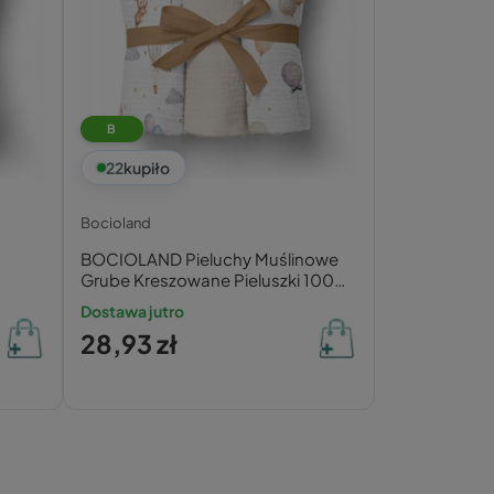
B
22
kupiło
Bocioland
BOCIOLAND Pieluchy Muślinowe
Grube Kreszowane Pieluszki 100%
Bawełna 3 Pak
Dostawa jutro
28,93 zł