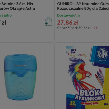
 Szkolne 3 Szt. Mix
GUMIROLLSY Naturalne Gum
arów Okrągłe Astra
Rozpuszczalne 80g dla Dziec
a jutro
Dostawa jutro
 zł
27,86 zł
Cena z 30 dni:
30,86 zł
-9%