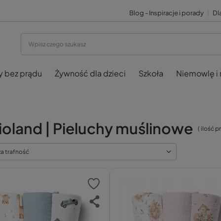
Blog - Inspiracje i porady
|
Dla
y bez prądu
Żywność dla dzieci
Szkoła
Niemowlę i
oland | Pieluchy muślinowe
( ilość 
za trafność