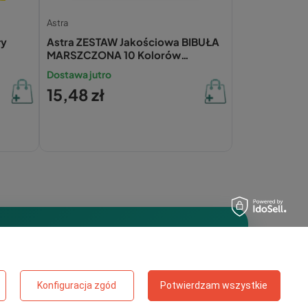
Astra
ły
Astra ZESTAW Jakościowa BIBUŁA
MARSZCZONA 10 Kolorów
50X200 Szeroka
Dostawa jutro
15,48 zł
?
Konfiguracja zgód
Potwierdzam wszystkie