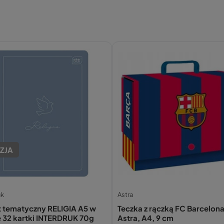
ZJA
uk
Astra
t tematyczny RELIGIA A5 w
Teczka z rączką FC Barcelona
ę 32 kartki INTERDRUK 70g
Astra, A4, 9 cm