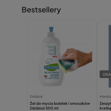
Bestsellery
OKA
Dzidziuś
Interdr
Żel do mycia butelek i smoczków
Zeszy
Dzidziuś 500 ml
kratk