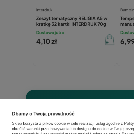
Interdruk
Bambi
Zeszyt tematyczny RELIGIA A5 w
Tempe
kratkę 32 kartki INTERDRUK 70g
manua
Dostawa jutro
Dostaw
4,10 zł
6,99
Dbamy o Twoją prywatność
Sklep korzysta z plików cookie w celu realizacji usług zgodnie z
Polit
określić warunki przechowywania lub dostępu do cookie w Twojej przeg