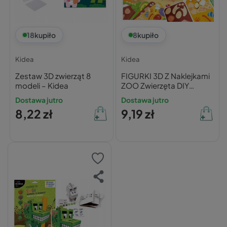
18
kupiło
8
kupiło
Kidea
Kidea
Zestaw 3D zwierząt 8
FIGURKI 3D Z Naklejkami
modeli – Kidea
ZOO Zwierzęta DIY
Zestaw Kreatywny 3M+
Dostawa jutro
Dostawa jutro
Kidea
8,22 zł
9,19 zł