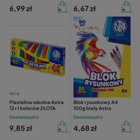
6,99 zł
6,67 zł
Astra
Astra
Plastelina szkolna Astra
Blok rysunkowy A4
12+1 kolorów ZŁOTA
100g biały Astra
Dostawa jutro
Dostawa jutro
9,85 zł
4,68 zł