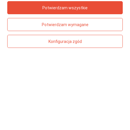
Zeszyty
Potwierdzam wszystkie
Zabawki kreatywne
Dla mamy
Potwierdzam wymagane
PORADNIK PREZENTOWY
Wiek dziecka
Konfiguracja zgód
Bohaterowie z bajek
Smaki
Kolory
Motywy
TOP 5 - ZABAWKI
Meli Basic klocki konstrukcyjne 300 elementów
Stylistka – magiczny świat mody
Klocki wafle Meli Travel Box 500 el.
Cymbałki chromatyczne 27-tonowe
Magiczny krystaliczny stworek Kidea