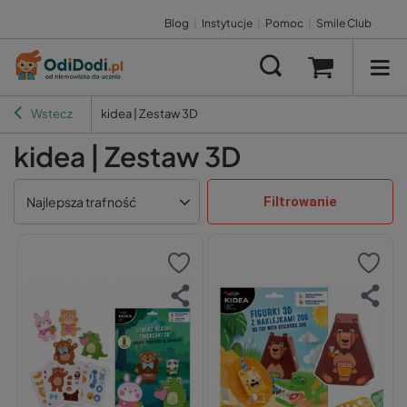
Blog
|
Instytucje
|
Pomoc
|
Smile Club
Wstecz
kidea | Zestaw 3D
kidea | Zestaw 3D
Filtrowanie
Najlepsza trafność