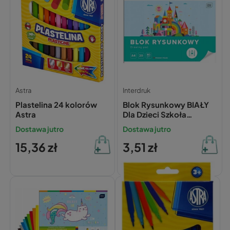
Astra
Interdruk
Plastelina 24 kolorów
Blok Rysunkowy BIAŁY
Astra
Dla Dzieci Szkoła
Plastyka A4/20k 80g
Dostawa jutro
Dostawa jutro
Interdruk
15,36 zł
3,51 zł