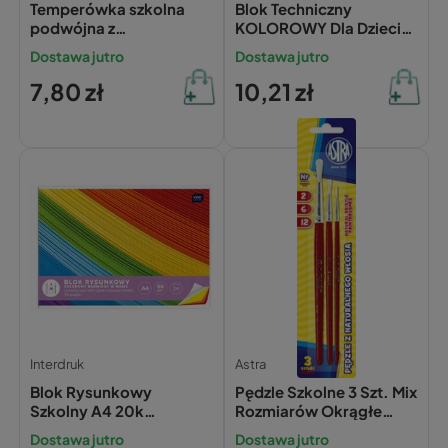
Temperówka szkolna
Blok Techniczny
podwójna z
KOLOROWY Dla Dzieci
pojemnikiem Astra
Szkoła Plastyka A3/10k
Dostawa jutro
Dostawa jutro
160g Interdruk
7,80 zł
10,21 zł
Interdruk
Astra
Blok Rysunkowy
Pędzle Szkolne 3 Szt. Mix
Szkolny A4 20k
Rozmiarów Okrągłe
KOLOROWY Interdruk
Astra
Dostawa jutro
Dostawa jutro