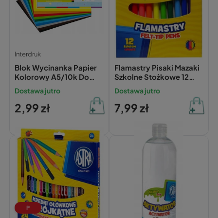
Interdruk
Astra
Blok Wycinanka Papier
Flamastry Pisaki Mazaki
Kolorowy A5/10k Do
Szkolne Stożkowe 12
Prac Plastycznych 115g
Żywych Soczystych
Dostawa jutro
Dostawa jutro
Interdruk
Kolorów Astra
2,99 zł
7,99 zł
P