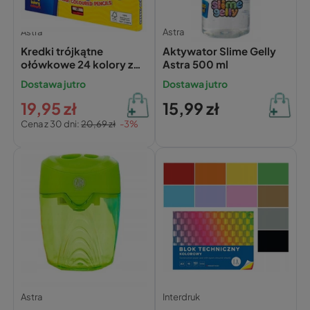
Astra
Astra
Kredki trójkątne
Aktywator Slime Gelly
ołówkowe 24 kolory z
Astra 500 ml
temperówką Astra
Dostawa jutro
Dostawa jutro
19,95 zł
15,99 zł
Cena z 30 dni:
20,69 zł
-3%
Astra
Interdruk