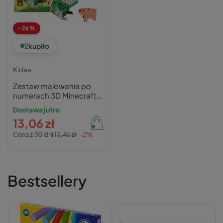
-26%
2
kupiło
Kidea
Zestaw malowania po
numerach 3D Minecraft
Smok Świnka – Kidea
Dostawa jutro
13,06 zł
Cena z 30 dni
13,45 zł
-2%
Bestsellery