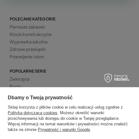
POLECANE KATEGORIE
Pierwsze zabawki
Klocki konstrukcyjne
Wyprawka szkolna
Zdrowe przekąski
Przewijanie i dom
POPULARNE SERIE
Zwierzęta
Pucio
Pusheen
Dbamy o Twoją prywatność
Dinozaury
Sklep korzysta z plików cookie w celu realizacji usług zgodnie z
Kotki
Polityką dotyczącą cookies
. Możesz określić warunki
przechowywania lub dostępu do cookie w Twojej przeglądarce.
PROMOWANE
Więcej informacji na temat warunków i prywatności można znaleźć
także na stronie
Prywatność i warunki Google
.
Zdrowe przekąski
Musy owocowe