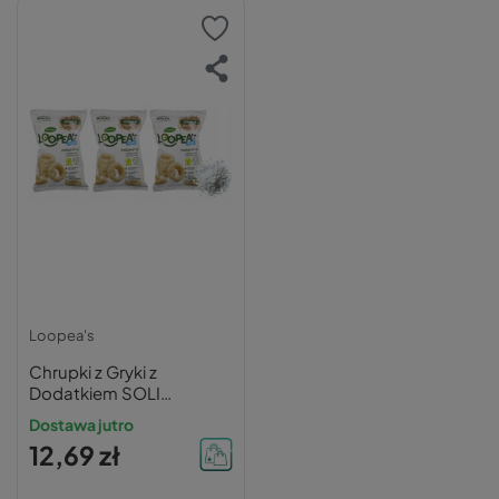
Loopea's
Chrupki z Gryki z
Dodatkiem SOLI
MORSKIEJ Loopea's 42g
Dostawa jutro
x3
12,69 zł