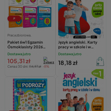
P
Praca zbiorowa,
Praca zbiorowa,
Pakiet 6w1 Egzamin
Język angielski. Karty
Ósmoklasisty 2026
pracy w szkole i w
GREG
domu. Klasa 2
Dostawa jutro
Dostawa jutro
105,31 zł
18,18 zł
Cena z 30 dni:
114,97 zł
-8%