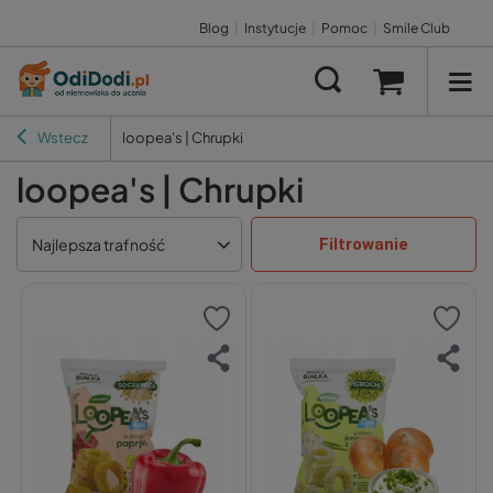
Blog
|
Instytucje
|
Pomoc
|
Smile Club
Wstecz
loopea's | Chrupki
loopea's | Chrupki
Filtrowanie
Najlepsza trafność