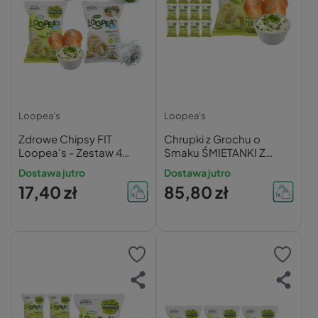
Loopea's
Loopea's
Zdrowe Chipsy FIT
Chrupki z Grochu o
Loopea's - Zestaw 4
Smaku ŚMIETANKI Z
Smaki
CEBULKĄ Loopea's 50g
Dostawa jutro
Dostawa jutro
x20
17,40 zł
85,80 zł