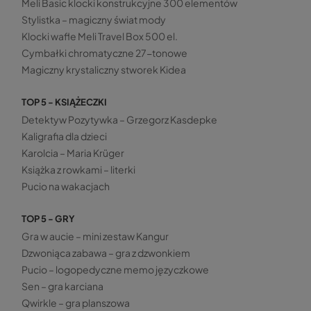
Meli Basic klocki konstrukcyjne 300 elementów
Stylistka – magiczny świat mody
Klocki wafle Meli Travel Box 500 el.
Cymbałki chromatyczne 27-tonowe
Magiczny krystaliczny stworek Kidea
TOP 5 - KSIĄŻECZKI
Detektyw Pozytywka – Grzegorz Kasdepke
Kaligrafia dla dzieci
Karolcia – Maria Krüger
Książka z rowkami – literki
Pucio na wakacjach
TOP 5 - GRY
Gra w aucie – mini zestaw Kangur
Dzwoniąca zabawa – gra z dzwonkiem
Pucio – logopedyczne memo języczkowe
Sen – gra karciana
Qwirkle – gra planszowa