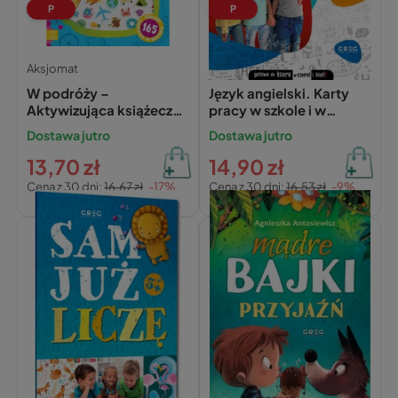
P
P
Aksjomat
Praca zbiorowa,
W podróży –
Język angielski. Karty
Aktywizująca książeczka
pracy w szkole i w
z naklejkami 3D –
domu. Klasa 1
Dostawa jutro
Dostawa jutro
Agnieszka Bator
13,70 zł
14,90 zł
Cena z 30 dni:
16,67 zł
-17%
Cena z 30 dni:
16,53 zł
-9%