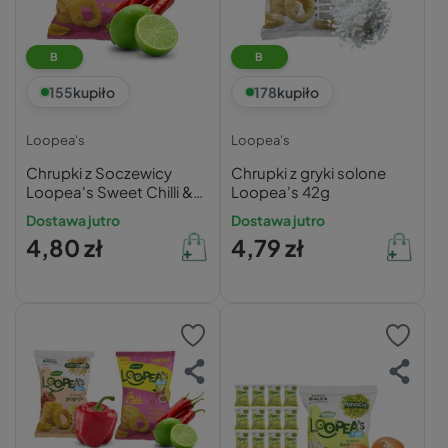
B
B
155
kupiło
178
kupiło
Loopea's
Loopea's
Chrupki z Soczewicy
Chrupki z gryki solone
Loopea's Sweet Chilli &
Loopea's 42g
Lime 50g
Dostawa jutro
Dostawa jutro
4,80 zł
4,79 zł