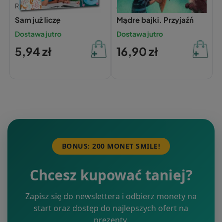
Renata Pitala,
Agnieszka Antosiewicz,
Sam już liczę
Mądre bajki. Przyjaźń
Dostawa jutro
Dostawa jutro
5,94 zł
16,90 zł
BONUS: 200 MONET SMILE!
Chcesz kupować taniej?
Zapisz się do newslettera i odbierz monety na
start oraz dostęp do najlepszych ofert na
prezenty.