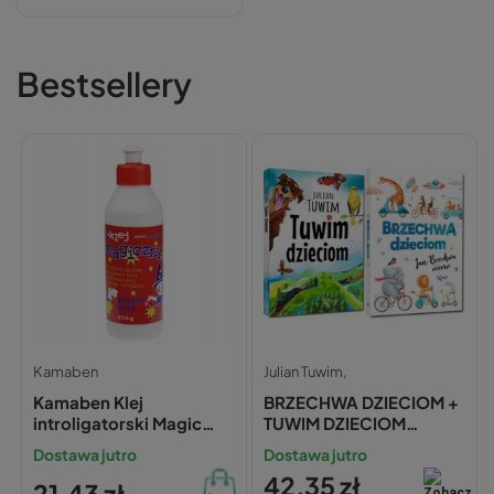
Bestsellery
Kamaben
Julian Tuwim,
Kamaben Klej
BRZECHWA DZIECIOM +
introligatorski Magic
TUWIM DZIECIOM
250 g
ZESTAW Jan Brzechwa
Dostawa jutro
Dostawa jutro
Julian Tuwim BR TW
42,35 zł
21,43 zł