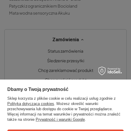
Patyczki z ogranicznikiem Bocioland
Mata wodna sensoryczna Akuku
Zamówienia
Status zamówienia
Śledzenie przesyłki
Chcę zareklamować produkt
Chcę zwrócić produkt
Dbamy o Twoją prywatność
Chcę wymienić towar
Sklep korzysta z plików cookie w celu realizacji usług zgodnie z
Kontakt
Polityką dotyczącą cookies
. Możesz określić warunki
przechowywania lub dostępu do cookie w Twojej przeglądarce.
Więcej informacji na temat warunków i prywatności można znaleźć
Konto
także na stronie
Prywatność i warunki Google
.