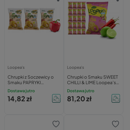
Loopea's
Loopea's
Chrupki z Soczewicy o
Chrupki o Smaku SWEET
Smaku PAPRYKI
CHILLI & LIME Loopea's
Loopea's 50g x3
50g x20
Dostawa jutro
Dostawa jutro
14,82 zł
81,20 zł