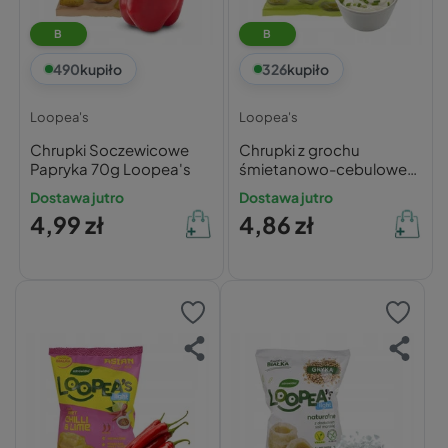
B
B
490
kupiło
326
kupiło
Loopea's
Loopea's
Chrupki Soczewicowe
Chrupki z grochu
Papryka 70g Loopea's
śmietanowo-cebulowe
Loopea's 50g
Dostawa jutro
Dostawa jutro
4,99 zł
4,86 zł