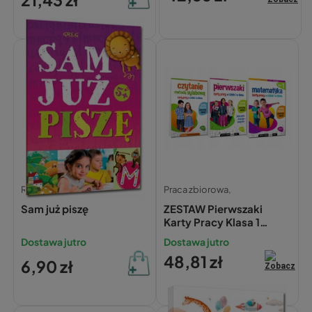
Renata Pitala,
Praca zbiorowa,
Sam już piszę
ZESTAW Pierwszaki
Karty Pracy Klasa 1
Sylaby Matematyka 3w1
Dostawa jutro
Dostawa jutro
Greg
48,81 zł
6,90 zł