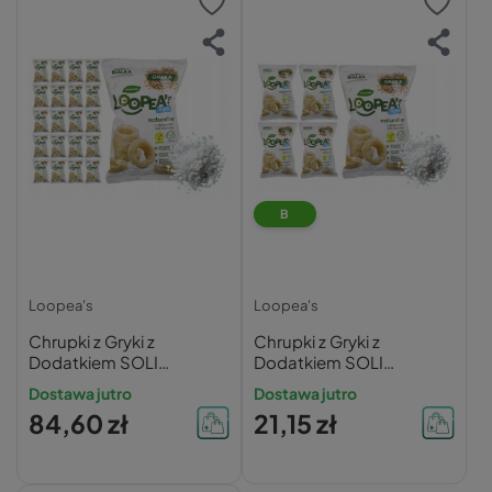
B
Loopea's
Loopea's
Chrupki z Gryki z
Chrupki z Gryki z
Dodatkiem SOLI
Dodatkiem SOLI
MORSKIEJ Loopea's 42g
MORSKIEJ Loopea's 42g
Dostawa jutro
Dostawa jutro
x20
x5
84,60 zł
21,15 zł