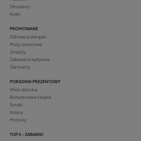
Dinozaury
Kotki
PROMOWANE
Zdrowe przekąski
Musy owocowe
Zeszyty
Zabawki kreatywne
Dla mamy
PORADNIK PREZENTOWY
Wiek dziecka
Bohaterowie z bajek
Smaki
Kolory
Motywy
TOP 5 - ZABAWKI