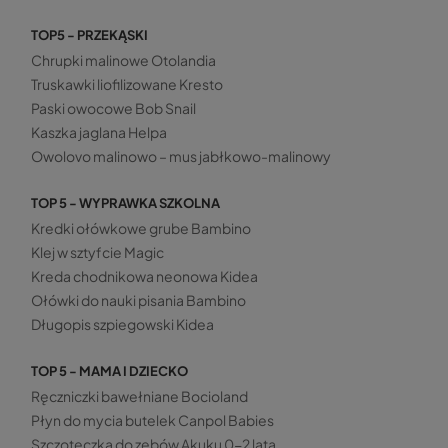
TOP5 - PRZEKĄSKI
Chrupki malinowe Otolandia
Truskawki liofilizowane Kresto
Paski owocowe Bob Snail
Kaszka jaglana Helpa
Owolovo malinowo – mus jabłkowo-malinowy
TOP 5 - WYPRAWKA SZKOLNA
Kredki ołówkowe grube Bambino
Klej w sztyfcie Magic
Kreda chodnikowa neonowa Kidea
Ołówki do nauki pisania Bambino
Długopis szpiegowski Kidea
TOP 5 - MAMA I DZIECKO
Ręczniczki bawełniane Bocioland
Płyn do mycia butelek Canpol Babies
Szczoteczka do zębów Akuku 0-2 lata