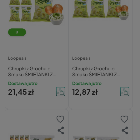
B
Loopea's
Loopea's
Chrupki z Grochu o
Chrupki z Grochu o
Smaku ŚMIETANKI Z
Smaku ŚMIETANKI Z
CEBULKĄ Loopea's 50g
CEBULKĄ Loopea's 50g
Dostawa jutro
Dostawa jutro
x5
x3
21,45 zł
12,87 zł