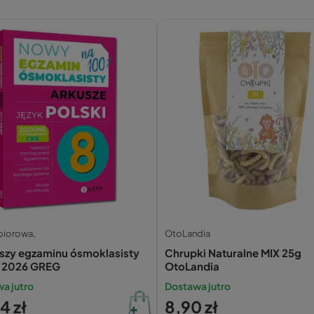
biorowa,
OtoLandia
uszy egzaminu ósmoklasisty
Chrupki Naturalne MIX 25g
i 2026 GREG
OtoLandia
a jutro
Dostawa jutro
4 zł
8,90 zł