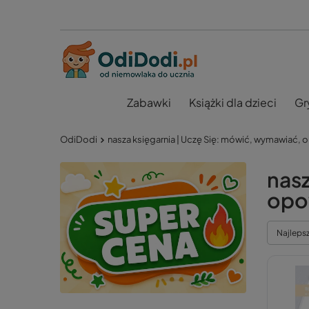
Zabawki
Książki dla dzieci
Gr
OdiDodi
nasza księgarnia | Uczę Się: mówić, wymawiać,
nasz
opo
Najleps