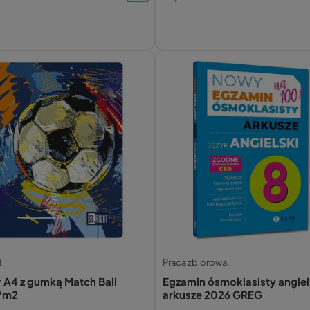
t
Praca zbiorowa,
r A4 z gumką Match Ball
Egzamin ósmoklasisty angiel
/m2
arkusze 2026 GREG