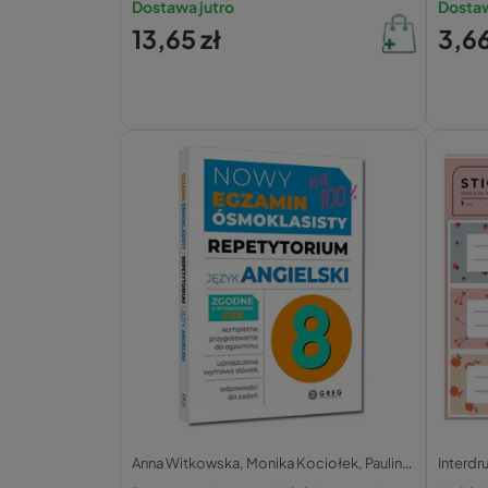
Dostawa jutro
Dostaw
13,65 zł
3,66
Anna Witkowska,
Monika Kociołek,
Paulina Miełgeś-Szostak,
Interdr