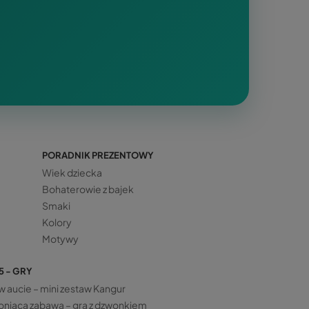
PORADNIK PREZENTOWY
Wiek dziecka
Bohaterowie z bajek
Smaki
Kolory
Motywy
5 - GRY
w aucie – mini zestaw Kangur
niąca zabawa – gra z dzwonkiem