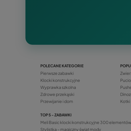
POLECANE KATEGORIE
POPU
Pierwsze zabawki
Zwier
Klocki konstrukcyjne
Pucio
Wyprawka szkolna
Push
Zdrowe przekąski
Dinoz
Przewijanie i dom
Kotki
TOP 5 - ZABAWKI
Meli Basic klocki konstrukcyjne 300 elementó
Stylistka – magiczny świat mody