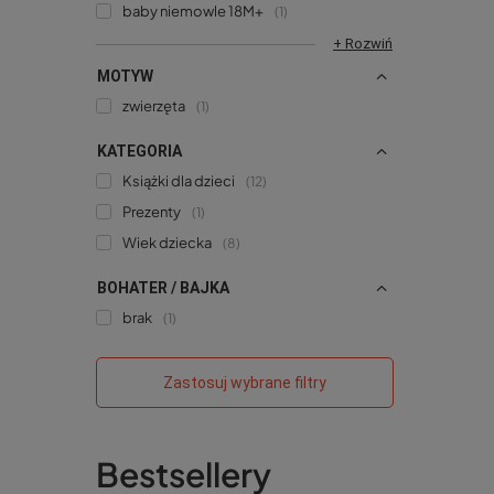
baby niemowle 18M+
1
+ Rozwiń
MOTYW
zwierzęta
1
KATEGORIA
Książki dla dzieci
12
Prezenty
1
Wiek dziecka
8
BOHATER / BAJKA
brak
1
Zastosuj wybrane filtry
Bestsellery