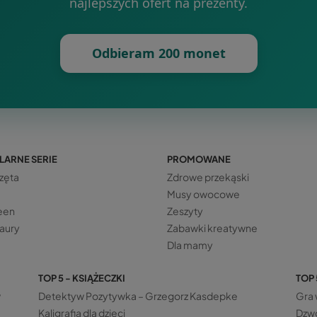
najlepszych ofert na prezenty.
Odbieram 200 monet
LARNE SERIE
PROMOWANE
zęta
Zdrowe przekąski
Musy owocowe
een
Zeszyty
aury
Zabawki kreatywne
Dla mamy
TOP 5 - KSIĄŻECZKI
TOP 
w
Detektyw Pozytywka – Grzegorz Kasdepke
Gra 
Kaligrafia dla dzieci
Dzwo