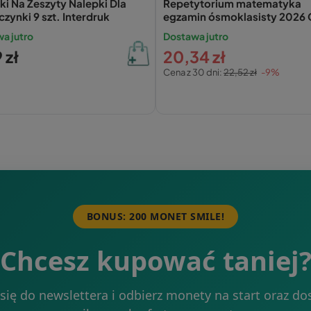
ki Na Zeszyty Nalepki Dla
Repetytorium matematyka
zynki 9 szt. Interdruk
egzamin ósmoklasisty 2026
a jutro
Dostawa jutro
 zł
20,34 zł
Cena z 30 dni:
22,52 zł
-9%
BONUS: 200 MONET SMILE!
Chcesz kupować taniej
 się do newslettera i odbierz monety na start oraz do