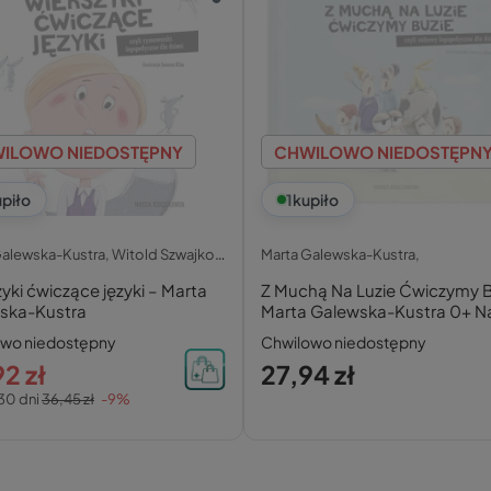
ILOWO NIEDOSTĘPNY
CHWILOWO NIEDOSTĘPN
piło
1
kupiło
Marta Galewska-Kustra, Witold Szwajkowski, Elżbie,
Marta Galewska-Kustra,
yki ćwiczące języki – Marta
Z Muchą Na Luzie Ćwiczymy B
ska-Kustra
Marta Galewska-Kustra 0+ N
Księgarnia
owo niedostępny
Chwilowo niedostępny
2 zł
27,94 zł
30 dni
36,45 zł
-9%