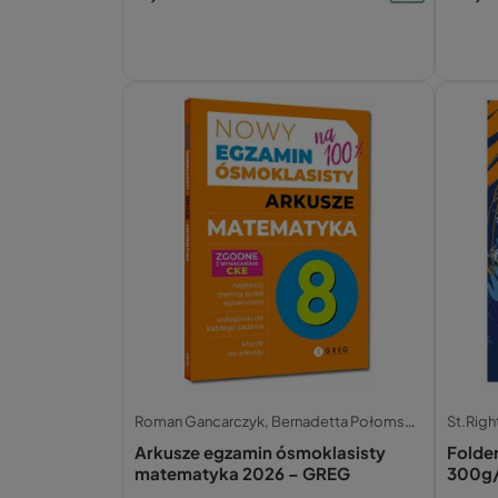
Roman Gancarczyk, Bernadetta Połomska,
St.Righ
Arkusze egzamin ósmoklasisty
Folde
matematyka 2026 – GREG
300g