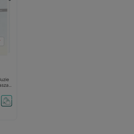
Y
uzie
asza