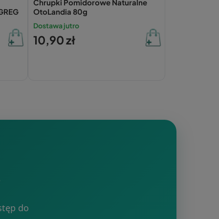
Chrupki Pomidorowe Naturalne
 GREG
OtoLandia 80g
Dostawa jutro
10,90 zł
?
stęp do