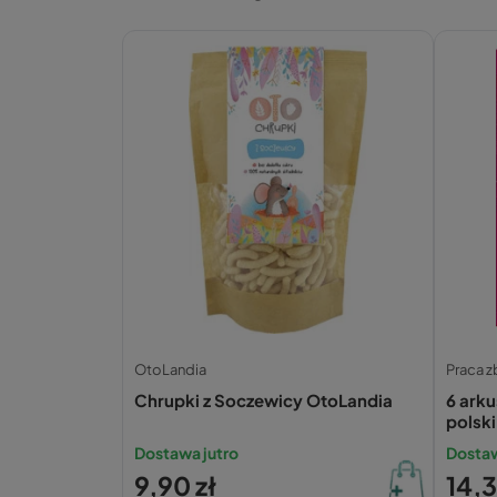
OtoLandia
Praca z
Chrupki z Soczewicy OtoLandia
6 ark
polsk
Dostawa jutro
Dostaw
9,90 zł
14,3