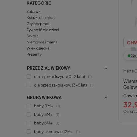
KATEGORIE
Zabawki
Książki dla dzieci
Gry bez prądu
Żywność dla dzieci
Szkoła
CHW
Niemowlę i mama
Wiek dziecka
Prezenty
2
ku
PRZEDZIAŁ WIEKOWY
dla najmłodszych (0-2 lata)
1
Wiersz
dla przedszkolaków (3-5 lat)
1
Galew
Chwil
GRUPA WIEKOWA
32,9
baby 0M+
1
Cena z 
baby 3M+
1
baby 6M+
1
baby niemowle 12M+
1