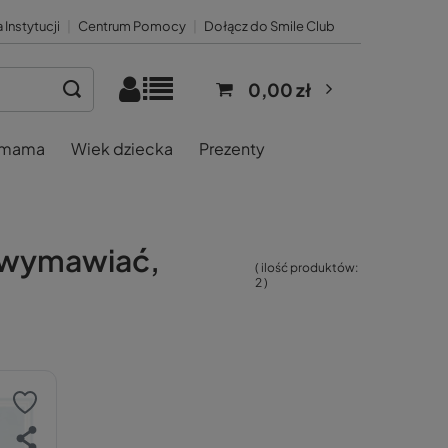
 Instytucji
|
Centrum Pomocy
|
Dołącz do Smile Club
0,00 zł
 mama
Wiek dziecka
Prezenty
, wymawiać,
( ilość produktów:
2
)