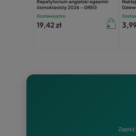
Repetytorium angielski egzamin
Naklej
ósmoklasisty 2026 - GREG
Dziewc
Dostawa jutro
Dostaw
19,42 zł
3,99
Zapisz