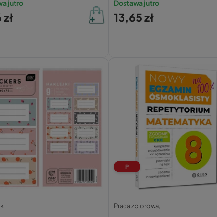
a jutro
Dostawa jutro
 zł
13,65 zł
P
uk
Praca zbiorowa,