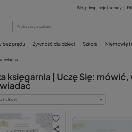
Blog - Inspiracje i porady
|
Dla
y bez prądu
Żywność dla dzieci
Szkoła
Niemowlę i
 opowiadać
a księgarnia | Uczę Się: mówić
wiadać
za trafność