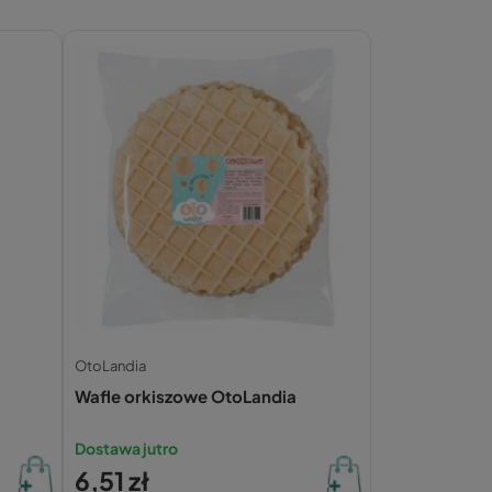
OtoLandia
Wafle orkiszowe OtoLandia
Dostawa jutro
6,51 zł