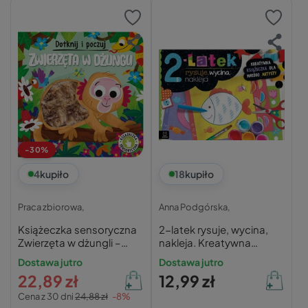
-30%
4
kupiło
18
kupiło
Praca zbiorowa,
Anna Podgórska,
Książeczka sensoryczna
2-latek rysuje, wycina,
Zwierzęta w dżungli –
nakleja. Kreatywna
Aksjomat
książeczka dla małego
Dostawa jutro
Dostawa jutro
artysty Anna Podgórska
22,89 zł
12,99 zł
Cena z 30 dni
24,88 zł
-8%