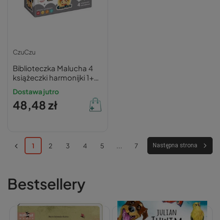
CzuCzu
Biblioteczka Malucha 4
książeczki harmonijki 1+
CzuCzu
Dostawa jutro
48,48 zł
1
2
3
4
5
...
7
Następna strona
Bestsellery