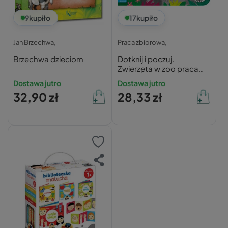
9
kupiło
17
kupiło
Jan Brzechwa,
Praca zbiorowa,
Brzechwa dzieciom
Dotknij i poczuj.
Zwierzęta w zoo praca
zbiorowa
Dostawa jutro
Dostawa jutro
32,90 zł
28,33 zł