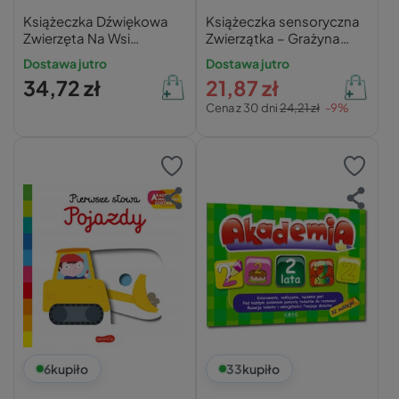
Książeczka Dźwiękowa
Książeczka sensoryczna
Zwierzęta Na Wsi
Zwierzątka – Grażyna
Pobudza Wyobraźnię 0+
Wasilewicz
Dostawa jutro
Dostawa jutro
Arystoteles
34,72 zł
21,87 zł
Cena z 30 dni
24,21 zł
-9%
6
kupiło
33
kupiło