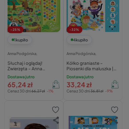
-25%
-32%
1
kupiło
4
kupiło
Anna Podgórska,
Anna Podgórska,
Słuchaj i oglądaj!
Kółko graniaste –
Zwierzęta – Anna
Piosenki dla maluszka |
Podgórska
Anna Podgórska
Dostawa jutro
Dostawa jutro
65,24 zł
33,24 zł
Cena z 30 dni
66,27 zł
-1%
Cena z 30 dni
36,81 zł
-9%