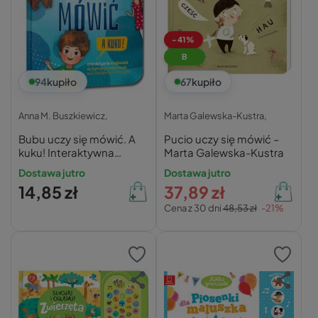
-41%
B
94
kupiło
67
kupiło
Anna M. Buszkiewicz,
Marta Galewska-Kustra,
Bubu uczy się mówić. A
Pucio uczy się mówić –
kuku! Interaktywna
Marta Galewska-Kustra
książeczka do stymulacji
Dostawa jutro
Dostawa jutro
mowy dziecka od 6.
14,85 zł
37,89 zł
miesiąca do 3. roku życia
Cena z 30 dni
48,53 zł
-21%