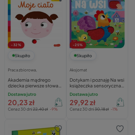
-32%
-25%
5
kupiło
5
kupiło
Praca zbiorowa,
Aksjomat
Akademia mądrego
Dotykam i poznaję Na wsi
dziecka pierwsze słowa
książeczka sensoryczna
moje ciało praca
Aksjomat praca zbiorowa
Dostawa jutro
Dostawa jutro
zbiorowa
20,23 zł
29,92 zł
Cena z 30 dni
22,40 zł
-9%
Cena z 30 dni
30,18 zł
-1%