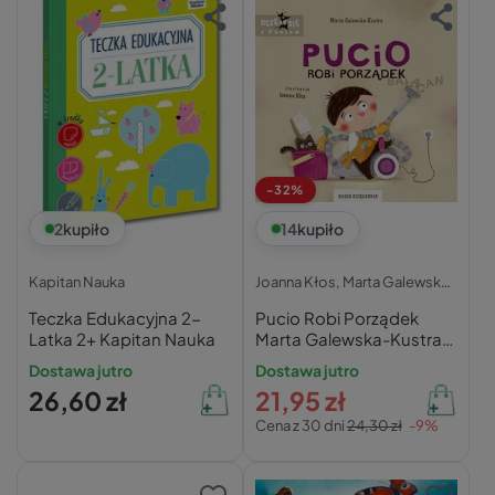
-32%
2
kupiło
14
kupiło
Kapitan Nauka
Joanna Kłos,
Marta Galewska-Kustra,
Teczka Edukacyjna 2-
Pucio Robi Porządek
Latka 2+ Kapitan Nauka
Marta Galewska-Kustra
0+ Nasza Księgarnia
Dostawa jutro
Dostawa jutro
26,60 zł
21,95 zł
Cena z 30 dni
24,30 zł
-9%