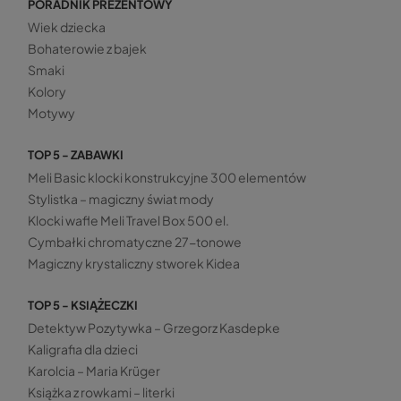
PORADNIK PREZENTOWY
Wiek dziecka
Bohaterowie z bajek
Smaki
Kolory
Motywy
TOP 5 - ZABAWKI
Meli Basic klocki konstrukcyjne 300 elementów
Stylistka – magiczny świat mody
Klocki wafle Meli Travel Box 500 el.
Cymbałki chromatyczne 27-tonowe
Magiczny krystaliczny stworek Kidea
TOP 5 - KSIĄŻECZKI
Detektyw Pozytywka – Grzegorz Kasdepke
Kaligrafia dla dzieci
Karolcia – Maria Krüger
Książka z rowkami – literki