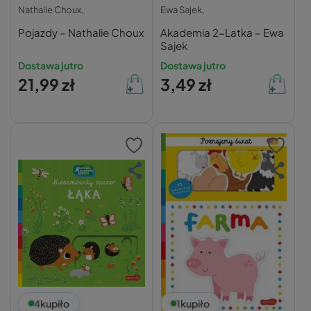
Nathalie Choux,
Ewa Sajek,
Pojazdy – Nathalie Choux
Akademia 2-Latka – Ewa
Sajek
Dostawa jutro
Dostawa jutro
21,99 zł
3,49 zł
4
kupiło
1
kupiło