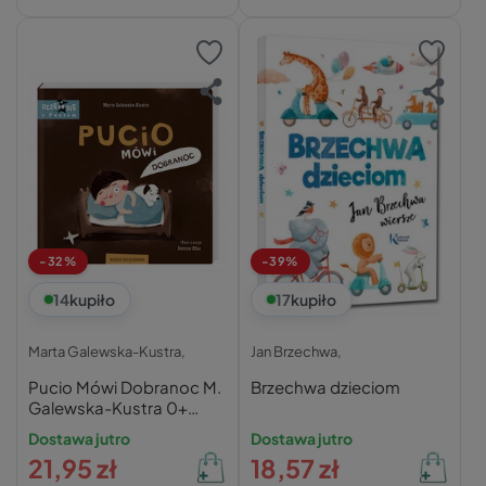
-32%
-39%
14
kupiło
17
kupiło
Marta Galewska-Kustra,
Jan Brzechwa,
Pucio Mówi Dobranoc M.
Brzechwa dzieciom
Galewska-Kustra 0+
Nasza Księgarnia
Dostawa jutro
Dostawa jutro
21,95 zł
18,57 zł