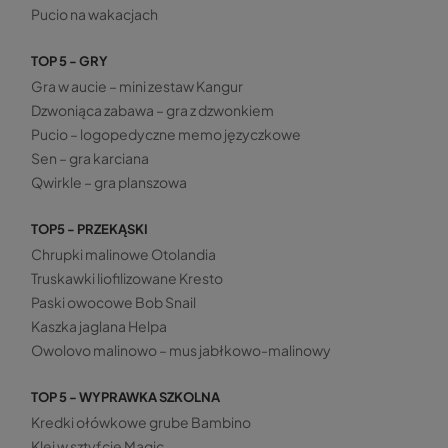
Pucio na wakacjach
TOP 5 - GRY
Gra w aucie – mini zestaw Kangur
Dzwoniąca zabawa – gra z dzwonkiem
Pucio – logopedyczne memo języczkowe
Sen – gra karciana
Qwirkle – gra planszowa
TOP5 - PRZEKĄSKI
Chrupki malinowe Otolandia
Truskawki liofilizowane Kresto
Paski owocowe Bob Snail
Kaszka jaglana Helpa
Owolovo malinowo – mus jabłkowo-malinowy
TOP 5 - WYPRAWKA SZKOLNA
Kredki ołówkowe grube Bambino
Klej w sztyfcie Magic