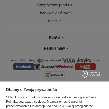
Chcę zwrócić produkt
Chcę wymienić towar
Kontakt
Konto
Regulaminy
Dbamy o Twoją prywatność
Sklep korzysta z plików cookie w celu realizacji usług zgodnie z
Polityką dotyczącą cookies
. Możesz określić warunki
przechowywania lub dostępu do cookie w Twojej przeglądarce.