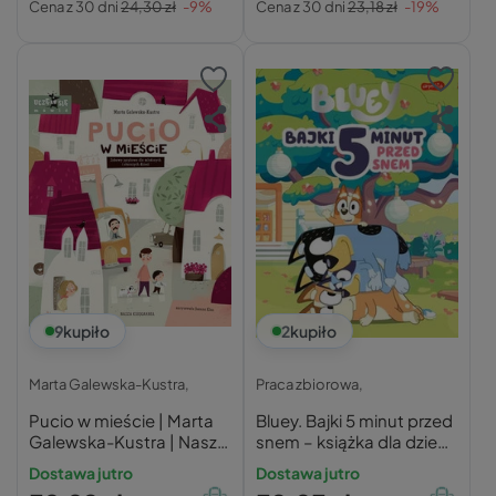
Cena z 30 dni
24,30 zł
-9%
Cena z 30 dni
23,18 zł
-19%
9
kupiło
2
kupiło
Marta Galewska-Kustra,
Praca zbiorowa,
Pucio w mieście | Marta
Bluey. Bajki 5 minut przed
Galewska-Kustra | Nasza
snem – książka dla dzieci
Księgarnia
3+
Dostawa jutro
Dostawa jutro