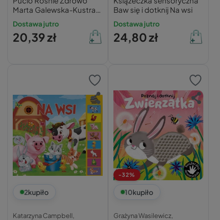
Pucio Rośnie Zdrowo
Książeczka sensoryczna
Marta Galewska-Kustra
Baw się i dotknij Na wsi
0+ Nasza Księgarnia
Dostawa jutro
Dostawa jutro
20,39 zł
24,80 zł
-32%
2
kupiło
10
kupiło
Katarzyna Campbell,
Grażyna Wasilewicz,