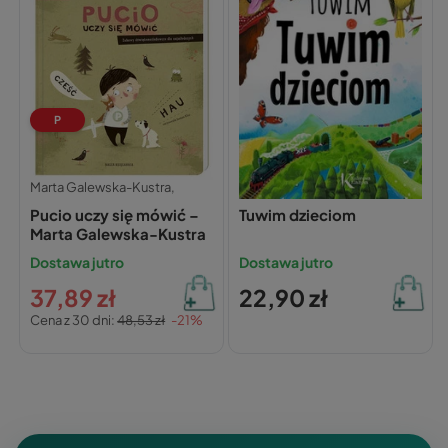
P
Marta Galewska-Kustra,
Julian Tuwim,
Pucio uczy się mówić –
Tuwim dzieciom
Marta Galewska-Kustra
Dostawa jutro
Dostawa jutro
37,89 zł
22,90 zł
Cena z 30 dni:
48,53 zł
-21%