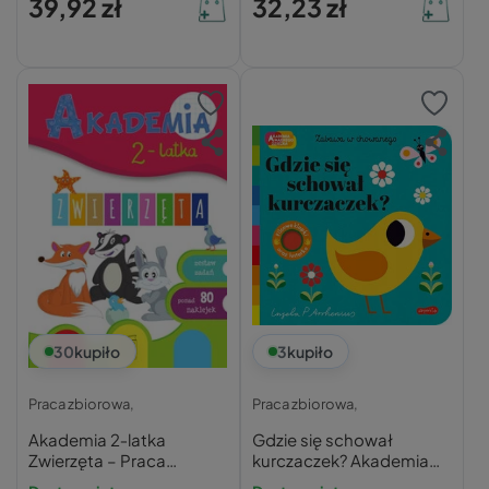
39,92 zł
32,23 zł
30
kupiło
3
kupiło
Praca zbiorowa,
Praca zbiorowa,
Akademia 2‑latka
Gdzie się schował
Zwierzęta – Praca
kurczaczek? Akademia
zbiorowa
mądrego dziecka.