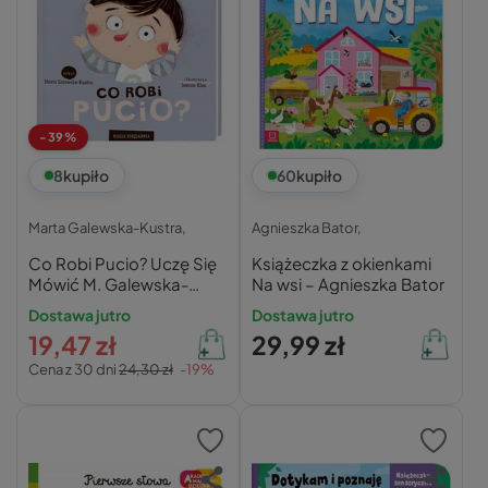
-39%
8
kupiło
60
kupiło
Marta Galewska-Kustra,
Agnieszka Bator,
Co Robi Pucio? Uczę Się
Książeczka z okienkami
Mówić M. Galewska-
Na wsi – Agnieszka Bator
Kustra 0+ Nasza
Dostawa jutro
Dostawa jutro
Księgarnia
19,47 zł
29,99 zł
Cena z 30 dni
24,30 zł
-19%