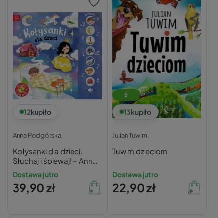
B
12
kupiło
13
kupiło
Anna Podgórska,
Julian Tuwim,
Kołysanki dla dzieci.
Tuwim dzieciom
Słuchaj i śpiewaj! – Anna
Podgórska
Dostawa jutro
Dostawa jutro
39,90 zł
22,90 zł