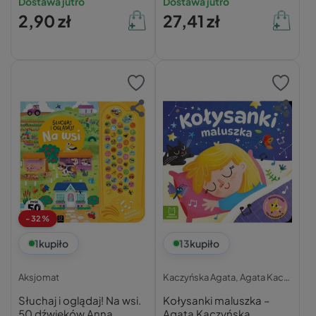
Dostawa jutro
Dostawa jutro
Zabawa w chowanego
2,90 zł
27,41 zł
Praca zbiorowa
-32%
1
kupiło
13
kupiło
Aksjomat
Kaczyńska Agata,
Agata Kaczyńska,
Słuchaj i oglądaj! Na wsi.
Kołysanki maluszka –
50 dźwięków Anna
Agata Kaczyńska