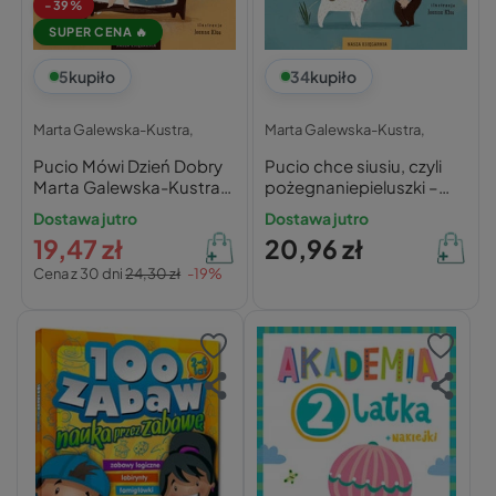
-39%
SUPER CENA 🔥
5
kupiło
34
kupiło
Marta Galewska-Kustra,
Marta Galewska-Kustra,
Pucio Mówi Dzień Dobry
Pucio chce siusiu, czyli
Marta Galewska-Kustra
pożegnaniepieluszki –
0+ Nasza Księgarnia
Marta Galewska-Kustra
Dostawa jutro
Dostawa jutro
19,47 zł
20,96 zł
Cena z 30 dni
24,30 zł
-19%