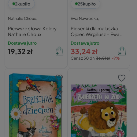
2
kupiło
25
kupiło
Nathalie Choux,
Ewa Nawrocka,
Pierwsze słowa Kolory
Piosenki dla maluszka.
Nathalie Choux
Ojciec Wirgiliusz – Ewa
Nawrocka
Dostawa jutro
Dostawa jutro
19,32 zł
33,24 zł
Cena z 30 dni
36,81 zł
-9%