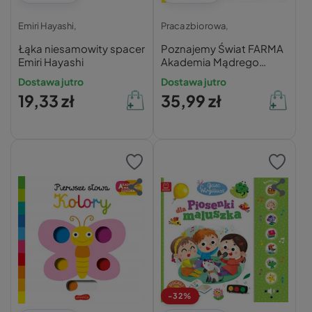
Emiri Hayashi,
Praca zbiorowa,
Łąka niesamowity spacer
Poznajemy Świat FARMA
Emiri Hayashi
Akademia Mądrego
Dziecka 0+ HarperKids
Dostawa jutro
Dostawa jutro
19,33 zł
35,99 zł
-32%