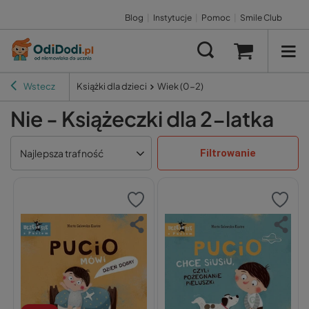
Blog
|
Instytucje
|
Pomoc
|
Smile Club
Wstecz
Książki dla dzieci
Wiek (0-2)
Nie - Książeczki dla 2-latka
Filtrowanie
Najlepsza trafność