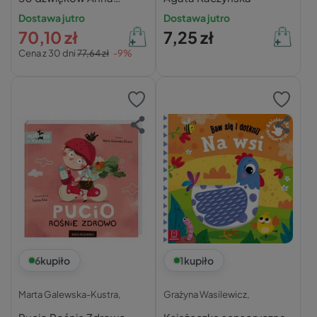
Podgórska
Dostawa jutro
Dostawa jutro
70,10 zł
7,25 zł
Cena z 30 dni
77,64 zł
-9%
6
kupiło
1
kupiło
Marta Galewska-Kustra,
Grażyna Wasilewicz,