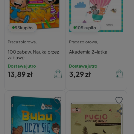
55
kupiło
105
kupiło
Praca zbiorowa,
Praca zbiorowa,
100 zabaw. Nauka przez
Akademia 2-latka
zabawę
Dostawa jutro
Dostawa jutro
13,89 zł
3,29 zł