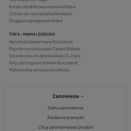
Kreda chodnikowa neonowa Kidea
Ołówki do nauki pisania Bambino
Długopis szpiegowski Kidea
TOP 5 - MAMA I DZIECKO
Ręczniczki bawełniane Bocioland
Płyn do mycia butelek Canpol Babies
Szczoteczka do zębów Akuku 0-2 lata
Patyczki z ogranicznikiem Bocioland
Mata wodna sensoryczna Akuku
Zamówienia
Status zamówienia
Śledzenie przesyłki
Chcę zareklamować produkt