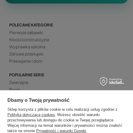
POLECANE KATEGORIE
Pierwsze zabawki
Klocki konstrukcyjne
Wyprawka szkolna
Zdrowe przekąski
Przewijanie i dom
POPULARNE SERIE
Zwierzęta
Pucio
Pusheen
Dbamy o Twoją prywatność
Dinozaury
Sklep korzysta z plików cookie w celu realizacji usług zgodnie z
Kotki
Polityką dotyczącą cookies
. Możesz określić warunki
przechowywania lub dostępu do cookie w Twojej przeglądarce.
PROMOWANE
Więcej informacji na temat warunków i prywatności można znaleźć
także na stronie
Prywatność i warunki Google
.
Zdrowe przekąski