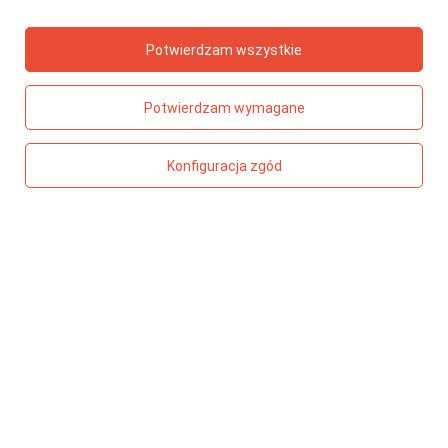
Musy owocowe
Zeszyty
Potwierdzam wszystkie
Zabawki kreatywne
Dla mamy
Potwierdzam wymagane
PORADNIK PREZENTOWY
Wiek dziecka
Konfiguracja zgód
Bohaterowie z bajek
Smaki
Kolory
Motywy
TOP 5 - ZABAWKI
Meli Basic klocki konstrukcyjne 300 elementów
Stylistka – magiczny świat mody
Klocki wafle Meli Travel Box 500 el.
Cymbałki chromatyczne 27-tonowe
Magiczny krystaliczny stworek Kidea