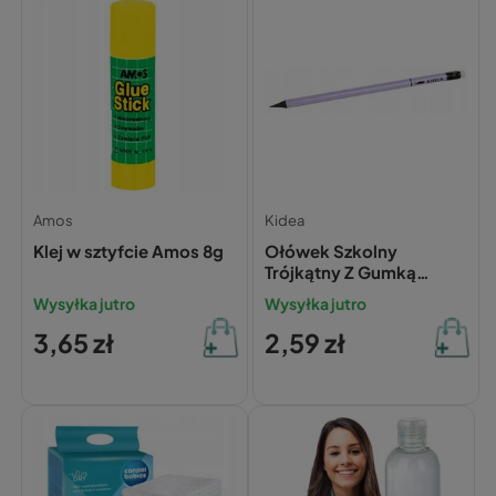
Amos
Kidea
Klej w sztyfcie Amos 8g
Ołówek Szkolny
Trójkątny Z Gumką
Twardość HB
Wysyłka jutro
Wysyłka jutro
PASTELOWY Kidea
3,65 zł
2,59 zł