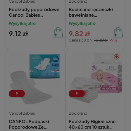
Canpol Babies
Bocioland
Podkłady poporodowe
Bocioland ręczniczki
Canpol Babies
bawełniane
Wysokochłonne 10 szt
jednorazowe dla
Wysyłka jutro
Wysyłka jutro
niemowląt 20x23 cm,
50 szt.
9,12 zł
9,82 zł
Cena z 30 dni:
10,87 zł
-9%
P
P
Canpol Babies
Bocioland
CANPOL Podpaski
Podkłady Higieniczne
Poporodowe Ze
40x60 cm 10 sztuk