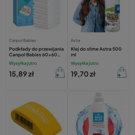
Canpol Babies
Astra
Podkłady do przewijania
Klej do slime Astra 500
Canpol Babies 60x60
ml
cm – 10 szt.
Wysyłka jutro
Wysyłka jutro
15,89 zł
19,70 zł