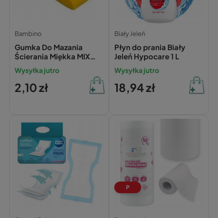
Bambino
Biały Jeleń
Gumka Do Mazania
Płyn do prania Biały
Ścierania Miękka MIX
Jeleń Hypocare 1 L
Kolorów Bambino
Wysyłka jutro
Wysyłka jutro
2,10 zł
18,94 zł
P