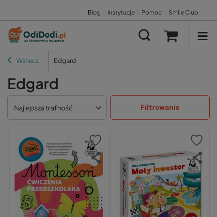
Blog
|
Instytucje
|
Pomoc
|
Smile Club
Wstecz
Edgard
Edgard
Filtrowanie
Najlepsza trafność