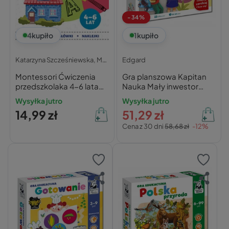
-34%
4
kupiło
1
kupiło
Katarzyna Szcześniewska,
Magdalena Szcześniewska,
Edgard
Marta Szcześn
Montessori Ćwiczenia
Gra planszowa Kapitan
przedszkolaka 4-6 lata
Nauka Mały inwestor
Katarzyna
Edgard
Wysyłka jutro
Wysyłka jutro
Szcześniewska,
14,99 zł
51,29 zł
Magdalena
Szcześniewska, Marta
Cena z 30 dni
58,68 zł
-12%
Szcześniewska