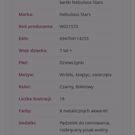
kartki Nebulous Stars
Marka:
Nebulous Stars
Kod producenta:
W021573
EAN:
694704114233
Wiek dziecka:
7 lat +
Płeć:
Dziewczynki
Motyw:
Wróżki, księżyc, zwierzęta
Kolor:
Czarny, fioletowy
Liczba ilustracji:
16
Farby:
8 metalicznych akwareli
Dodatki:
Pędzelek do cieniowania,
rozkręcany pisak wodny