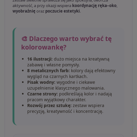
Zestaw świetnie sprawdza się jako spokojna, twórcza
aktywność, a przy okazji wspiera
koordynację ręka–oko
,
wyobraźnię
oraz
poczucie estetyki
.
🎨 Dlaczego warto wybrać tę
kolorowankę?
16 ilustracji:
dużo miejsca na kreatywną
zabawę i własne pomysły.
8 metalicznych farb:
kolory dają efektowny
wygląd na czarnych kartkach.
Pisak wodny:
wygodne i ciekawe
uzupełnienie klasycznego malowania.
Czarne strony:
podkreślają kolor i nadają
pracom wyjątkowy charakter.
Rozwój przez sztukę:
zestaw wspiera
precyzję, kreatywność i koncentrację.