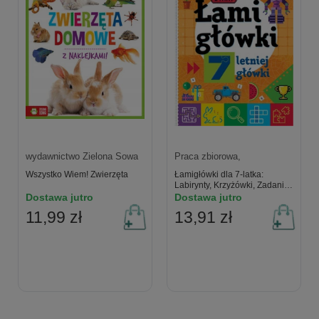
wydawnictwo Zielona Sowa
Praca zbiorowa,
Wszystko Wiem! Zwierzęta
Łamigłówki dla 7-latka:
Labirynty, Krzyżówki, Zadania
Logiczne
Dostawa jutro
Dostawa jutro
11,99 zł
13,91 zł