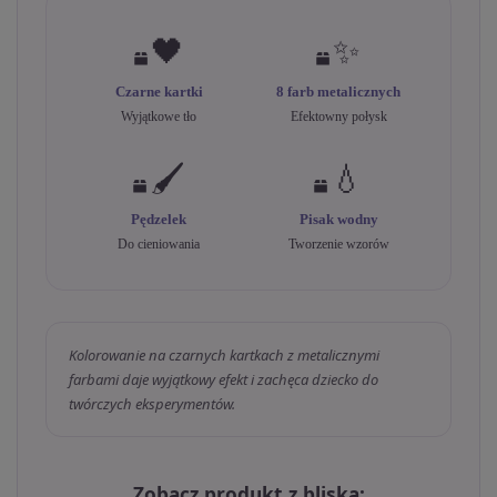
🖤
✨
Czarne kartki
8 farb metalicznych
Wyjątkowe tło
Efektowny połysk
🖌️
💧
Pędzelek
Pisak wodny
Do cieniowania
Tworzenie wzorów
Kolorowanie na czarnych kartkach z metalicznymi
farbami daje wyjątkowy efekt i zachęca dziecko do
twórczych eksperymentów.
Zobacz produkt z bliska: