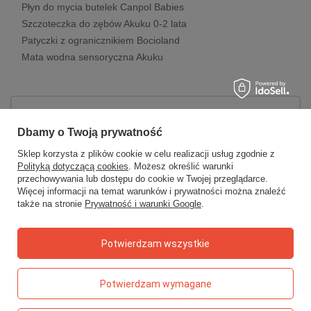
Płyn do mycia butelek Canpol Babies
Szczoteczka do zębów Akuku 0-2 lata
Patyczki z ogranicznikiem Bocioland
Mata wodna sensoryczna Akuku
Zamówienia
Dbamy o Twoją prywatność
Status zamówienia
Sklep korzysta z plików cookie w celu realizacji usług zgodnie z
Polityką dotyczącą cookies
. Możesz określić warunki
Śledzenie przesyłki
przechowywania lub dostępu do cookie w Twojej przeglądarce.
Więcej informacji na temat warunków i prywatności można znaleźć
Chcę zareklamować produkt
także na stronie
Prywatność i warunki Google
.
Chcę zwrócić produkt
Chcę wymienić towar
Potwierdzam wszystkie
Kontakt
Potwierdzam wymagane
Konto