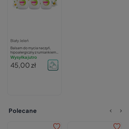
Biały Jeleń
Balsam do mycia naczyń,
hipoalergiczny z rumiankiem
3x1 L | Biały Jeleń
Wysyłka jutro
45,00 zł
Polecane