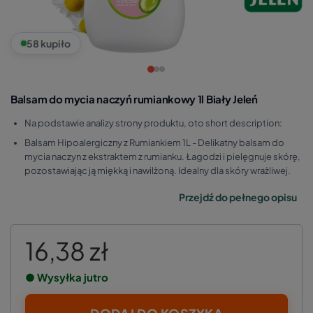
58 kupiło
Balsam do mycia naczyń rumiankowy 1l Biały Jeleń
Na podstawie analizy strony produktu, oto short description:
Balsam Hipoalergiczny z Rumiankiem 1L - Delikatny balsam do
mycia naczyn z ekstraktem z rumianku. Łagodzi i pielęgnuje skórę,
pozostawiając ją miękką i nawilżoną. Idealny dla skóry wrażliwej.
Przejdź do pełnego opisu
16,38 zł
● Wysyłka jutro