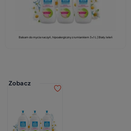
Balsam do mycia naczyń, hipoalergiczny z rumiankiem 3x1 L | Biały Jeleń
Zobacz