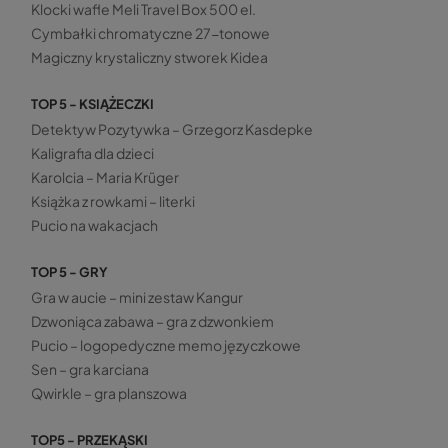
Klocki wafle Meli Travel Box 500 el.
Cymbałki chromatyczne 27-tonowe
Magiczny krystaliczny stworek Kidea
TOP 5 - KSIĄŻECZKI
Detektyw Pozytywka – Grzegorz Kasdepke
Kaligrafia dla dzieci
Karolcia – Maria Krüger
Książka z rowkami – literki
Pucio na wakacjach
TOP 5 - GRY
Gra w aucie – mini zestaw Kangur
Dzwoniąca zabawa – gra z dzwonkiem
Pucio – logopedyczne memo języczkowe
Sen – gra karciana
Qwirkle – gra planszowa
TOP5 - PRZEKĄSKI