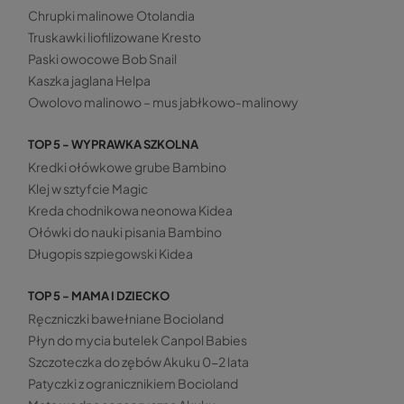
Chrupki malinowe Otolandia
Truskawki liofilizowane Kresto
Paski owocowe Bob Snail
Kaszka jaglana Helpa
Owolovo malinowo – mus jabłkowo-malinowy
TOP 5 - WYPRAWKA SZKOLNA
Kredki ołówkowe grube Bambino
Klej w sztyfcie Magic
Kreda chodnikowa neonowa Kidea
Ołówki do nauki pisania Bambino
Długopis szpiegowski Kidea
TOP 5 - MAMA I DZIECKO
Ręczniczki bawełniane Bocioland
Płyn do mycia butelek Canpol Babies
Szczoteczka do zębów Akuku 0-2 lata
Patyczki z ogranicznikiem Bocioland