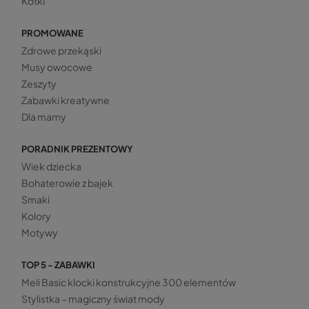
Kotki
PROMOWANE
Zdrowe przekąski
Musy owocowe
Zeszyty
Zabawki kreatywne
Dla mamy
PORADNIK PREZENTOWY
Wiek dziecka
Bohaterowie z bajek
Smaki
Kolory
Motywy
TOP 5 - ZABAWKI
Meli Basic klocki konstrukcyjne 300 elementów
Stylistka – magiczny świat mody