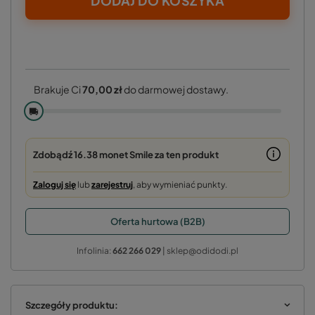
DODAJ DO KOSZYKA
Brakuje Ci
70,00 zł
do darmowej dostawy.
🚚
Zdobądź
16.38 monet
Smile za ten produkt
Zaloguj się
lub
zarejestruj
, aby wymieniać punkty.
Oferta hurtowa (B2B)
Infolinia:
662 266 029
| sklep@odidodi.pl
Szczegóły produktu: