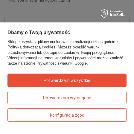
Mata wodna sensoryczna Akuku
Zamówienia
Dbamy o Twoją prywatność
Status zamówienia
Sklep korzysta z plików cookie w celu realizacji usług zgodnie z
Polityką dotyczącą cookies
. Możesz określić warunki
Śledzenie przesyłki
przechowywania lub dostępu do cookie w Twojej przeglądarce.
Więcej informacji na temat warunków i prywatności można znaleźć
Chcę zareklamować produkt
także na stronie
Prywatność i warunki Google
.
Chcę zwrócić produkt
Chcę wymienić towar
Potwierdzam wszystkie
Kontakt
Potwierdzam wymagane
Konto
Konfiguracja zgód
Regulaminy