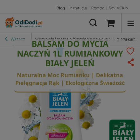
Blog
|
Instytucje
|
Pomoc
|
Smile Club
Wstecz
Niemowlę i mama
Karmienie dziecka
Higiena karmi
BALSAM DO MYCIA
NACZYŃ 1L RUMIANKOWY
BIAŁY JELEŃ
Naturalna Moc Rumianku | Delikatna
Pielęgnacja Rąk | Ekologiczna Świeżość