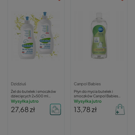
Dzidziuś
Canpol Babies
Żel do butelek i smoczków
Płyn do mycia butelek i
dziecięcych 2x500 ml
smoczków Canpol Babies
Dzidziuś
Wysyłka jutro
500ml
Wysyłka jutro
27,68 zł
13,78 zł