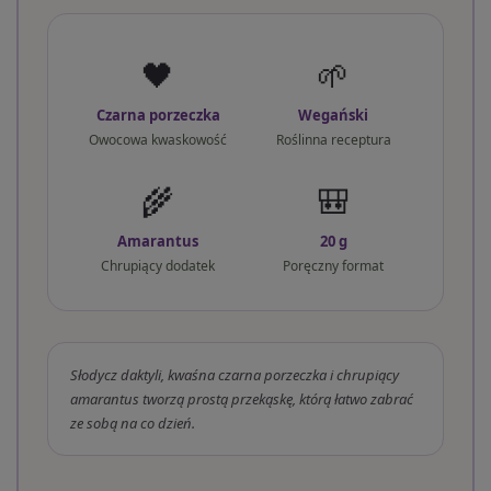
🖤
🌱
Czarna porzeczka
Wegański
Owocowa kwaskowość
Roślinna receptura
🌾
🎒
Amarantus
20 g
Chrupiący dodatek
Poręczny format
Słodycz daktyli, kwaśna czarna porzeczka i chrupiący
amarantus tworzą prostą przekąskę, którą łatwo zabrać
ze sobą na co dzień.