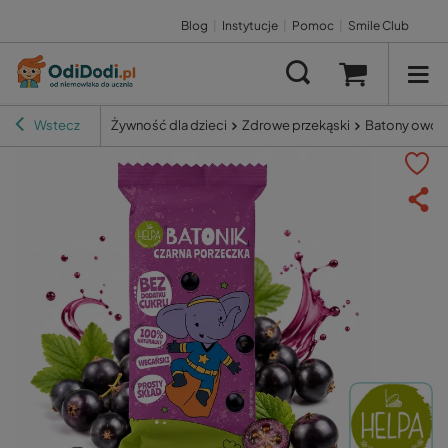
Blog
|
Instytucje
|
Pomoc
|
Smile Club
Wstecz
Żywność dla dzieci
Zdrowe przekąski
Batony owoc