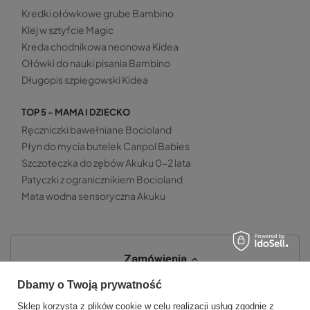
Kredki ołówkowe grube Bambino
Klej w sztyfcie Magic
Kreda chodnikowa neonowa Kidea
Ołówki do nauki pisania Bambino
Długopis szpiegowski Kidea
TOP 5 - MAMA I DZIECKO
Ręczniczki bawełniane Bocioland
Płyn do mycia butelek Canpol Babies
Szczoteczka do zębów Akuku 0-2 lata
Patyczki z ogranicznikiem Bocioland
Mata wodna sensoryczna Akuku
Zamówienia
Dbamy o Twoją prywatność
Status zamówienia
Sklep korzysta z plików cookie w celu realizacji usług zgodnie z
Śledzenie przesyłki