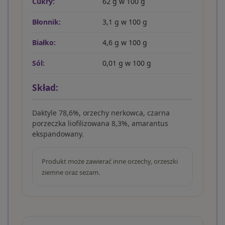
Cukry:
62 g w 100 g
Błonnik:
3,1 g w 100 g
Białko:
4,6 g w 100 g
Sól:
0,01 g w 100 g
Skład:
Daktyle 78,6%, orzechy nerkowca, czarna
porzeczka liofilizowana 8,3%, amarantus
ekspandowany.
Produkt może zawierać inne orzechy, orzeszki
ziemne oraz sezam.