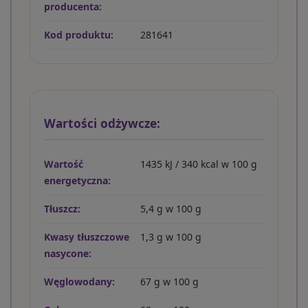
producenta:
Kod produktu:
281641
Wartości odżywcze:
Wartość
1435 kJ / 340 kcal w 100 g
energetyczna:
Tłuszcz:
5,4 g w 100 g
Kwasy tłuszczowe
1,3 g w 100 g
nasycone:
Węglowodany:
67 g w 100 g