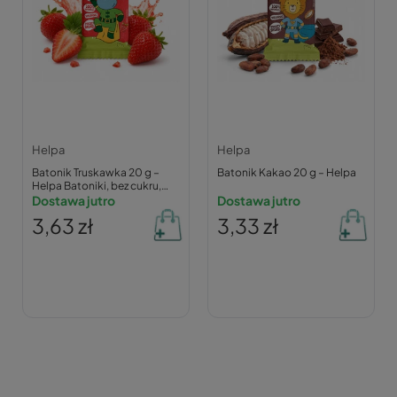
Helpa
Helpa
Batonik Truskawka 20 g –
Batonik Kakao 20 g – Helpa
Helpa Batoniki, bez cukru,
wegański
Dostawa jutro
Dostawa jutro
3,63 zł
3,33 zł