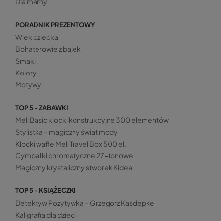
Dla mamy
PORADNIK PREZENTOWY
Wiek dziecka
Bohaterowie z bajek
Smaki
Kolory
Motywy
TOP 5 - ZABAWKI
Meli Basic klocki konstrukcyjne 300 elementów
Stylistka – magiczny świat mody
Klocki wafle Meli Travel Box 500 el.
Cymbałki chromatyczne 27-tonowe
Magiczny krystaliczny stworek Kidea
TOP 5 - KSIĄŻECZKI
Detektyw Pozytywka – Grzegorz Kasdepke
Kaligrafia dla dzieci