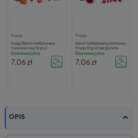
Frupp
Frupp
Frupp Baton liofilizowany
Baton liofilizowany wiśniowy
truskawkowy 10 g x2
Frupp 10g x2 bez glutenu
Dostawa jutro
Dostawa jutro
7,06 zł
7,06 zł
OPIS