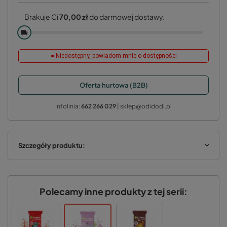
Brakuje Ci
70,00 zł
do darmowej dostawy.
🚚
● Niedostępny, powiadom mnie o dostępności
Oferta hurtowa (B2B)
Infolinia:
662 266 029
| sklep@odidodi.pl
Szczegóły produktu:
Polecamy inne produkty z tej serii: