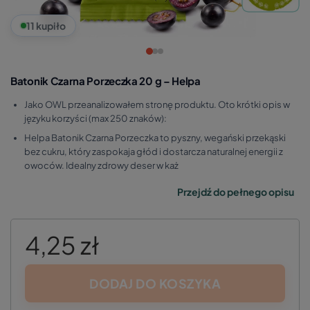
11 kupiło
Batonik Czarna Porzeczka 20 g – Helpa
Jako OWL przeanalizowałem stronę produktu. Oto krótki opis w
języku korzyści (max 250 znaków):
Helpa Batonik Czarna Porzeczka to pyszny, wegański przekąski
bez cukru, który zaspokaja głód i dostarcza naturalnej energii z
owoców. Idealny zdrowy deser w każ
Przejdź do pełnego opisu
4,25 zł
DODAJ DO KOSZYKA