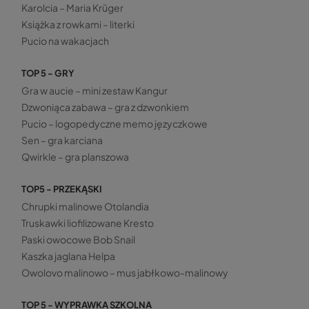
Karolcia – Maria Krüger
Książka z rowkami – literki
Pucio na wakacjach
TOP 5 - GRY
Gra w aucie – mini zestaw Kangur
Dzwoniąca zabawa – gra z dzwonkiem
Pucio – logopedyczne memo języczkowe
Sen – gra karciana
Qwirkle – gra planszowa
TOP5 - PRZEKĄSKI
Chrupki malinowe Otolandia
Truskawki liofilizowane Kresto
Paski owocowe Bob Snail
Kaszka jaglana Helpa
Owolovo malinowo – mus jabłkowo-malinowy
TOP 5 - WYPRAWKA SZKOLNA