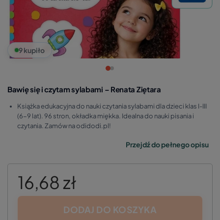
9 kupiło
Bawię się i czytam sylabami – Renata Ziętara
Książka edukacyjna do nauki czytania sylabami dla dzieci klas I-III
(6-9 lat). 96 stron, okładka miękka. Idealna do nauki pisania i
czytania. Zamów na odidodi.pl!
Przejdź do pełnego opisu
16,68 zł
DODAJ DO KOSZYKA