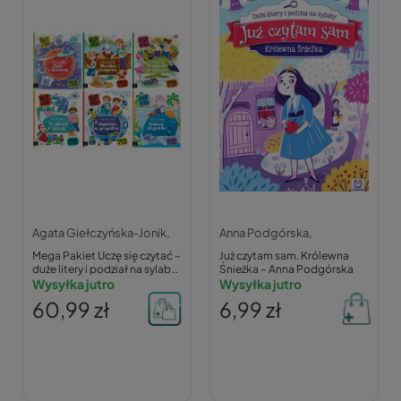
Agata Giełczyńska-Jonik,
Anna Podgórska,
Mega Pakiet Uczę się czytać –
Już czytam sam. Królewna
duże litery i podział na sylaby
Śnieżka – Anna Podgórska
– Agata Giełczyńska-Jonik
Wysyłka jutro
Wysyłka jutro
60,99 zł
6,99 zł