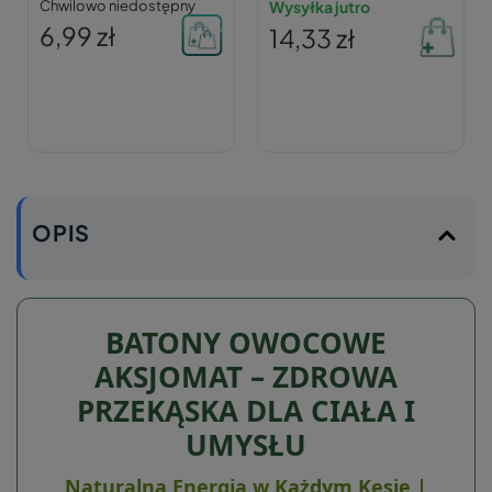
Chwilowo niedostępny
Czytam sobie poziom 2
Wysyłka jutro
6,99 zł
14,33 zł
OPIS
BATONY OWOCOWE
AKSJOMAT – ZDROWA
PRZEKĄSKA DLA CIAŁA I
UMYSŁU
Naturalna Energia w Każdym Kęsie |