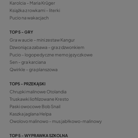
Karolcia – Maria Krüger
Książka z rowkami – literki
Pucio na wakacjach
TOP 5 - GRY
Gra w aucie – mini zestaw Kangur
Dzwoniąca zabawa – gra z dzwonkiem
Pucio – logopedyczne memo języczkowe
Sen – gra karciana
Qwirkle – gra planszowa
TOP5 - PRZEKĄSKI
Chrupki malinowe Otolandia
Truskawki liofilizowane Kresto
Paski owocowe Bob Snail
Kaszka jaglana Helpa
Owolovo malinowo – mus jabłkowo-malinowy
TOP 5 - WYPRAWKA SZKOLNA