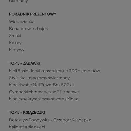
Dla mamy
PORADNIK PREZENTOWY
Wiek dziecka
Bohaterowie z bajek
Smaki
Kolory
Motywy
TOP 5 - ZABAWKI
Meli Basic klocki konstrukcyjne 300 elementów
Stylistka – magiczny świat mody
Klocki wafle Meli Travel Box 500 el.
Cymbałki chromatyczne 27-tonowe
Magiczny krystaliczny stworek Kidea
TOP 5 - KSIĄŻECZKI
Detektyw Pozytywka – Grzegorz Kasdepke
Kaligrafia dla dzieci