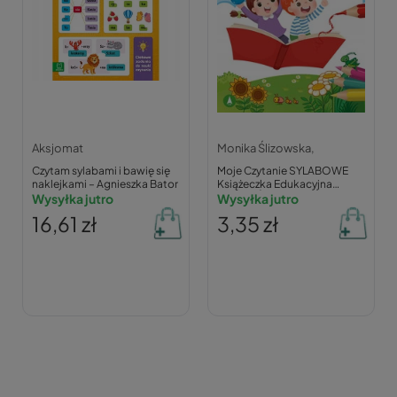
Aksjomat
Monika Ślizowska,
Czytam sylabami i bawię się
Moje Czytanie SYLABOWE
naklejkami – Agnieszka Bator
Książeczka Edukacyjna
Wysyłka jutro
Monika Ślizowska 6+ Skrzat
Wysyłka jutro
16,61 zł
3,35 zł