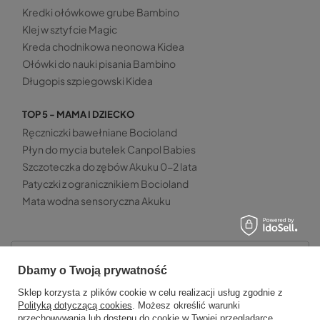
Kredki ołówkowe grube Bambino
Klej w sztyfcie Magic
Kreda chodnikowa neonowa Kidea
Ołówki do nauki pisania Bambino
Długopis szpiegowski Kidea
TOP 5 - MAMA I DZIECKO
Ręczniczki bawełniane Bocioland
Płyn do mycia butelek Canpol Babies
Szczoteczka do zębów Akuku 0-2 lata
Patyczki z ogranicznikiem Bocioland
Mata wodna sensoryczna Akuku
Zamówienia
Dbamy o Twoją prywatność
Sklep korzysta z plików cookie w celu realizacji usług zgodnie z
Status zamówienia
Polityką dotyczącą cookies
. Możesz określić warunki
Śledzenie przesyłki
przechowywania lub dostępu do cookie w Twojej przeglądarce.