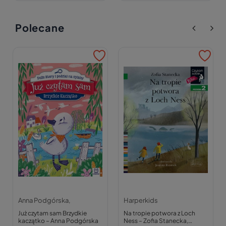
Polecane
Anna Podgórska,
Harperkids
Już czytam sam Brzydkie
Na tropie potwora z Loch
kaczątko – Anna Podgórska
Ness – Zofia Stanecka,