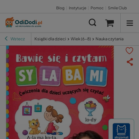
Blog
|
Instytucje
|
Pomoc
|
Smile Club
Wstecz
Książki dla dzieci
Wiek (6-8)
Nauka czytania