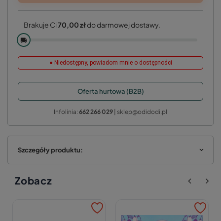
Brakuje Ci
70,00 zł
do darmowej dostawy.
🚚
● Niedostępny, powiadom mnie o dostępności
Oferta hurtowa (B2B)
Infolinia:
662 266 029
| sklep@odidodi.pl
Szczegóły produktu:
Zobacz