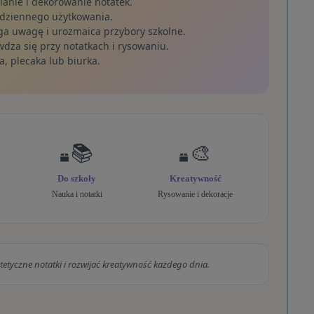
anie i dekorowanie notatek.
odziennego użytkowania.
ga uwagę i urozmaica przybory szkolne.
dza się przy notatkach i rysowaniu.
, plecaka lub biurka.
📚
🎨
Do szkoły
Kreatywność
Nauka i notatki
Rysowanie i dekoracje
etyczne notatki i rozwijać kreatywność każdego dnia.