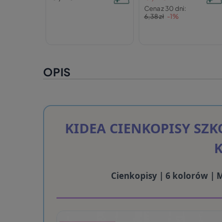
Cena z 30 dni:
6,38 zł
-1%
OPIS
KIDEA CIENKOPISY SZ
Cienkopisy | 6 kolorów | 