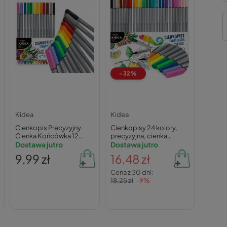
-32%
Kidea
Kidea
Cienkopis Precyzyjny
Cienkopisy 24 kolory,
Cienka Końcówka 12
precyzyjna, cienka
Kolorów Intensywne
Dostawa jutro
końcówka | Kidea
Dostawa jutro
Kolory Kidea
9,99 zł
16,48 zł
Cena z 30 dni:
18,25 zł
-9%