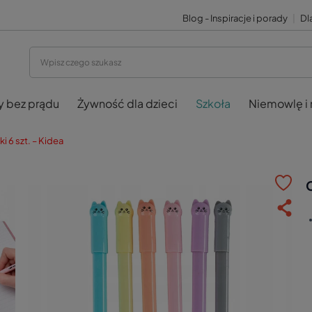
Blog - Inspiracje i porady
|
Dla
y bez prądu
Żywność dla dzieci
Szkoła
Niemowlę i
i 6 szt. – Kidea
C