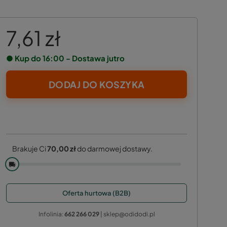
7,61 zł
● Kup do 16:00 - Dostawa jutro
DODAJ DO KOSZYKA
Brakuje Ci
70,00 zł
do darmowej dostawy.
🚚
Oferta hurtowa (B2B)
Infolinia:
662 266 029
| sklep@odidodi.pl