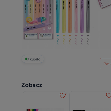
7 kupiło
Poka
Zobacz