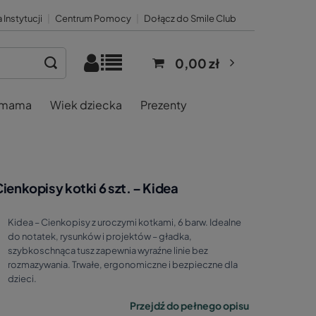
 Instytucji
|
Centrum Pomocy
|
Dołącz do Smile Club
0,00 zł
 mama
Wiek dziecka
Prezenty
ienkopisy kotki 6 szt. – Kidea
Kidea – Cienkopisy z uroczymi kotkami, 6 barw. Idealne
do notatek, rysunków i projektów – gładka,
szybkoschnąca tusz zapewnia wyraźne linie bez
rozmazywania. Trwałe, ergonomiczne i bezpieczne dla
dzieci.
Przejdź do pełnego opisu