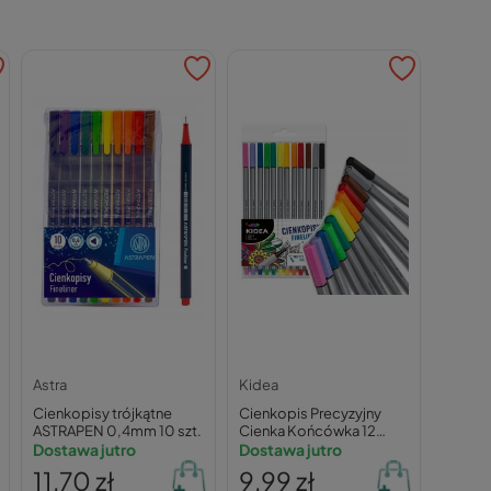
Astra
Kidea
Cienkopisy trójkątne
Cienkopis Precyzyjny
ASTRAPEN 0,4mm 10 szt.
Cienka Końcówka 12
Dostawa jutro
Kolorów Intensywne
Dostawa jutro
Kolory Kidea
11,70 zł
9,99 zł