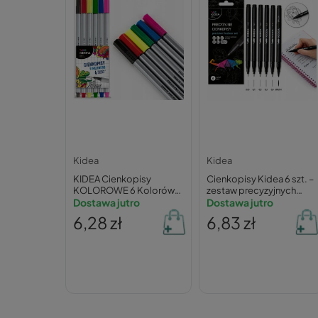
Kidea
Kidea
KIDEA Cienkopisy
Cienkopisy Kidea 6 szt. –
KOLOROWE 6 Kolorów
zestaw precyzyjnych
Precyzyjne
Dostawa jutro
finelinerów
Dostawa jutro
6,28 zł
6,83 zł