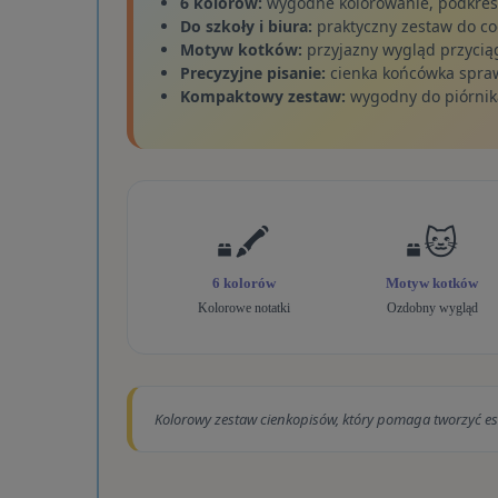
6 kolorów:
wygodne kolorowanie, podkreśl
Do szkoły i biura:
praktyczny zestaw do c
Motyw kotków:
przyjazny wygląd przycią
Precyzyjne pisanie:
cienka końcówka spraw
Kompaktowy zestaw:
wygodny do piórnika
🖍️
🐱
6 kolorów
Motyw kotków
Kolorowe notatki
Ozdobny wygląd
Kolorowy zestaw cienkopisów, który pomaga tworzyć est