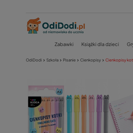
Zabawki
Książki dla dzieci
Gr
OdiDodi
Szkoła
Pisanie
Cienkopisy
Cienkopisy kotk