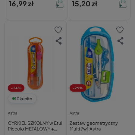
16,99 zł
15,20 zł
-24%
-29%
10
kupiło
Astra
Astra
CYRKIEL SZKOLNY w Etui
Zestaw geometryczny
Piccolo METALOWY +
Multi 7w1 Astra
Rysik Astra