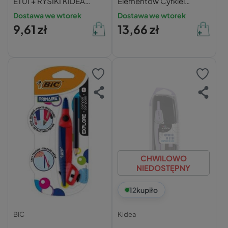
ETUI + RYSIKI KIDEA
Elementów Cyrkiel
ZIELONY
Ołówek Linijki Ekierka
Dostawa we wtorek
Dostawa we wtorek
ZIELONY
9,61 zł
13,66 zł
CHWILOWO
NIEDOSTĘPNY
12
kupiło
BIC
Kidea