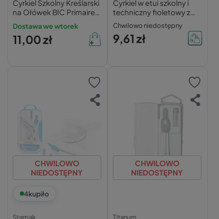
Cyrkiel Szkolny Kreślarski
Cyrkiel w etui szkolny i
na Ołówek BIC Primaire
techniczny fioletowy z
Explore Precyzyjny Trwały
zapasowymi rysikami
Dostawa we wtorek
Chwilowo niedostępny
Kidea
9,61 zł
11,00 zł
CHWILOWO
CHWILOWO
NIEDOSTĘPNY
NIEDOSTĘPNY
4
kupiło
Starpak
Titanum