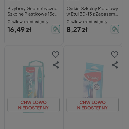
Przybory Geometryczne
Cyrkiel Szkolny Metalowy
Szkolne Plastikowe 15cm
w Etui BD-13 z Zapasem
7 Elementów Starpak
Grafitów
Chwilowo niedostępny
Chwilowo niedostępny
Niebieski
16,49 zł
8,27 zł
CHWILOWO
CHWILOWO
NIEDOSTĘPNY
NIEDOSTĘPNY