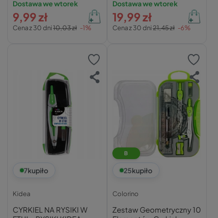
Dostawa we wtorek
Dostawa we wtorek
9,99 zł
19,99 zł
Cena z 30 dni
10,03 zł
-1%
Cena z 30 dni
21,45 zł
-6%
B
7
kupiło
25
kupiło
Kidea
Colorino
CYRKIEL NA RYSIKI W
Zestaw Geometryczny 10