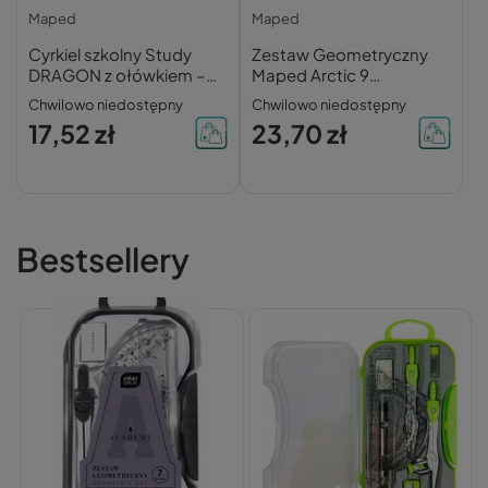
Maped
Maped
Cyrkiel szkolny Study
Zestaw Geometryczny
DRAGON z ołówkiem –
Maped Arctic 9
precyzyjny
elementów – Cyrkiel,
Chwilowo niedostępny
Chwilowo niedostępny
Linijka, Ekierki
17,52 zł
23,70 zł
Bestsellery