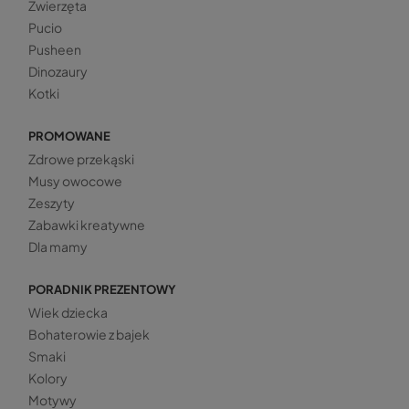
Zwierzęta
Pucio
Pusheen
Dinozaury
Kotki
PROMOWANE
Zdrowe przekąski
Musy owocowe
Zeszyty
Zabawki kreatywne
Dla mamy
PORADNIK PREZENTOWY
Wiek dziecka
Bohaterowie z bajek
Smaki
Kolory
Motywy