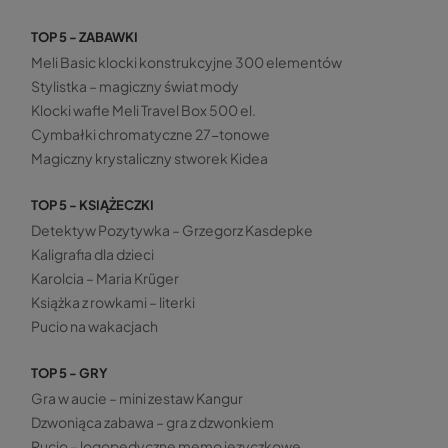
TOP 5 - ZABAWKI
Meli Basic klocki konstrukcyjne 300 elementów
Stylistka – magiczny świat mody
Klocki wafle Meli Travel Box 500 el.
Cymbałki chromatyczne 27-tonowe
Magiczny krystaliczny stworek Kidea
TOP 5 - KSIĄŻECZKI
Detektyw Pozytywka – Grzegorz Kasdepke
Kaligrafia dla dzieci
Karolcia – Maria Krüger
Książka z rowkami – literki
Pucio na wakacjach
TOP 5 - GRY
Gra w aucie – mini zestaw Kangur
Dzwoniąca zabawa – gra z dzwonkiem
Pucio – logopedyczne memo języczkowe