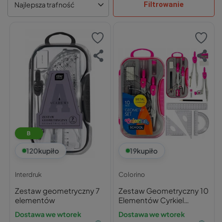
Filtrowanie
Najlepsza trafność
B
120
kupiło
19
kupiło
Interdruk
Colorino
Zestaw geometryczny 7
Zestaw Geometryczny 10
elementów
Elementów Cyrkiel
Ołówek Linijki Ekierka
Dostawa we wtorek
Dostawa we wtorek
RÓŻOWY