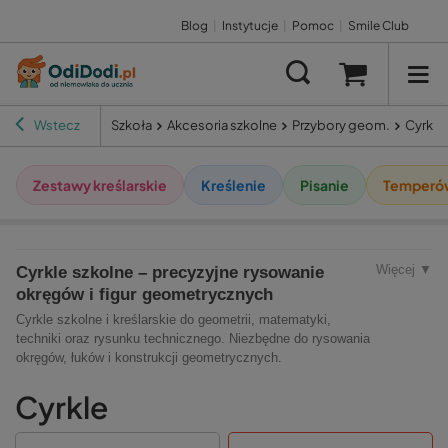
Blog
|
Instytucje
|
Pomoc
|
Smile Club
Wstecz
Szkoła
Akcesoria szkolne
Przybory geom.
Cyrkle
Zestawy kreślarskie
Kreślenie
Pisanie
Temperó
Więcej ▼
Cyrkle szkolne – precyzyjne rysowanie
okręgów i figur geometrycznych
Cyrkle szkolne i kreślarskie do geometrii, matematyki,
techniki oraz rysunku technicznego. Niezbędne do rysowania
okręgów, łuków i konstrukcji geometrycznych.
Cyrkle