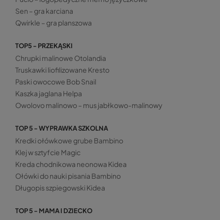
Sen – gra karciana
Qwirkle – gra planszowa
TOP5 - PRZEKĄSKI
Chrupki malinowe Otolandia
Truskawki liofilizowane Kresto
Paski owocowe Bob Snail
Kaszka jaglana Helpa
Owolovo malinowo – mus jabłkowo-malinowy
TOP 5 - WYPRAWKA SZKOLNA
Kredki ołówkowe grube Bambino
Klej w sztyfcie Magic
Kreda chodnikowa neonowa Kidea
Ołówki do nauki pisania Bambino
Długopis szpiegowski Kidea
TOP 5 - MAMA I DZIECKO