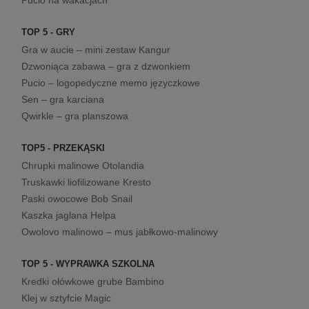
Pucio na wakacjach
TOP 5 - GRY
Gra w aucie – mini zestaw Kangur
Dzwoniąca zabawa – gra z dzwonkiem
Pucio – logopedyczne memo języczkowe
Sen – gra karciana
Qwirkle – gra planszowa
TOP5 - PRZEKĄSKI
Chrupki malinowe Otolandia
Truskawki liofilizowane Kresto
Paski owocowe Bob Snail
Kaszka jaglana Helpa
Owolovo malinowo – mus jabłkowo-malinowy
TOP 5 - WYPRAWKA SZKOLNA
Kredki ołówkowe grube Bambino
Klej w sztyfcie Magic