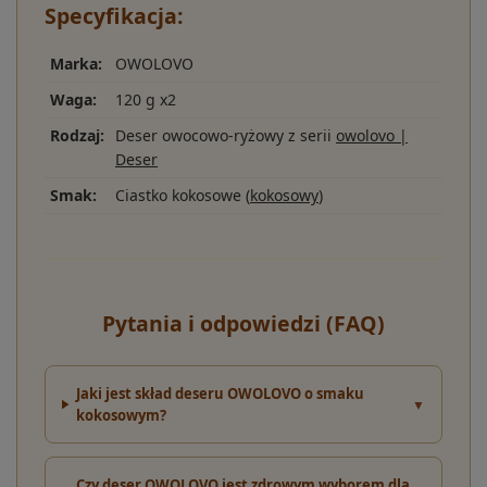
Specyfikacja:
Marka:
OWOLOVO
Waga:
120 g x2
Rodzaj:
Deser owocowo-ryżowy z serii
owolovo |
Deser
Smak:
Ciastko kokosowe (
kokosowy
)
Pytania i odpowiedzi (FAQ)
Jaki jest skład deseru OWOLOVO o smaku
▼
kokosowym?
Czy deser OWOLOVO jest zdrowym wyborem dla