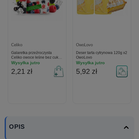
Celiko
OwoLovo
Galaretka przeźroczysta
Deser tarta cytrynowa 120g x2
Celiko owoce leśne bez cukru
OwoLovo
i glutenu 14g
Wysyłka jutro
Wysyłka jutro
2,21 zł
5,92 zł
OPIS