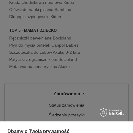
Kreda chodnikowa neonowa Kidea
Ołówki do nauki pisania Bambino
Długopis szpiegowski Kidea
TOP 5 - MAMA I DZIECKO
Ręczniczki bawełniane Bocioland
Płyn do mycia butelek Canpol Babies
Szczoteczka do zębów Akuku 0-2 lata
Patyczki z ogranicznikiem Bocioland
Mata wodna sensoryczna Akuku
Zamówienia
Status zamówienia
Śledzenie przesyłki
Chcę zareklamować produkt
Dbamy o Twoją prywatność