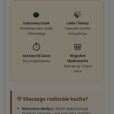
🥥
🍃
Kokosowy Smak
Lekki i Świeży
Prawdziwa nuta ciastka
Owocowo-ryżowa
kokosowego
konsystencja
⏱️
🎒
Gotowy Od Zaraz
Wygodne
Opakowanie
Bez przygotowania
Dwie porcje 120g w
tubce
💡 Dlaczego rodziców kocha?
Naturalna słodycz:
Deser wykorzystuje
słodkość owoców – nie potrzeba dodatku