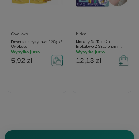
OwoLovo
Kidea
Deser tarta cytrynowa 120g x2
Markery Do Tatuażu
OwoLovo
Brokatowe Z Szablonami
Fioletowy Turkusowy Złoty
Wysyłka jutro
Wysyłka jutro
Kidea
5,92 zł
12,13 zł