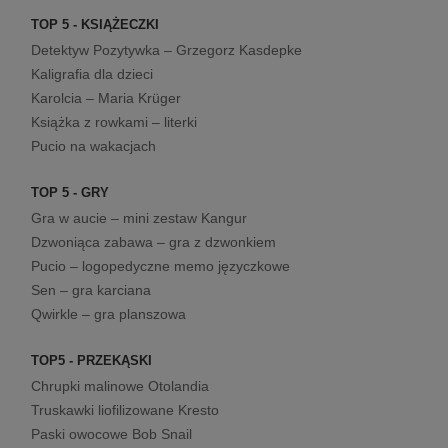
TOP 5 - KSIĄŻECZKI
Detektyw Pozytywka – Grzegorz Kasdepke
Kaligrafia dla dzieci
Karolcia – Maria Krüger
Książka z rowkami – literki
Pucio na wakacjach
TOP 5 - GRY
Gra w aucie – mini zestaw Kangur
Dzwoniąca zabawa – gra z dzwonkiem
Pucio – logopedyczne memo języczkowe
Sen – gra karciana
Qwirkle – gra planszowa
TOP5 - PRZEKĄSKI
Chrupki malinowe Otolandia
Truskawki liofilizowane Kresto
Paski owocowe Bob Snail