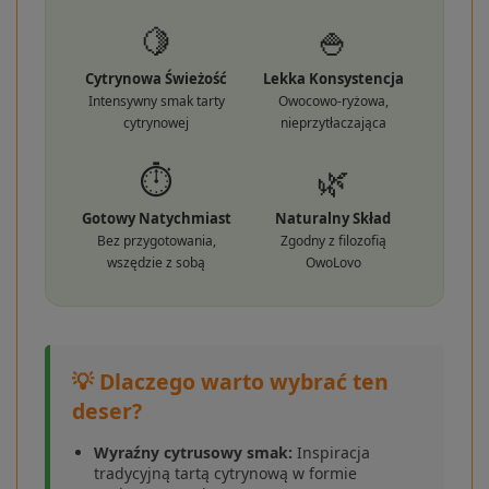
🍋
🍚
Cytrynowa Świeżość
Lekka Konsystencja
Intensywny smak tarty
Owocowo-ryżowa,
cytrynowej
nieprzytłaczająca
⏱️
🌿
Gotowy Natychmiast
Naturalny Skład
Bez przygotowania,
Zgodny z filozofią
wszędzie z sobą
OwoLovo
💡 Dlaczego warto wybrać ten
deser?
Wyraźny cytrusowy smak:
Inspiracja
tradycyjną tartą cytrynową w formie