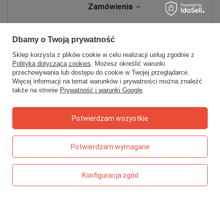
Zamówienia
Status zamówienia
Dbamy o Twoją prywatność
Śledzenie przesyłki
Sklep korzysta z plików cookie w celu realizacji usług zgodnie z
Chcę zareklamować produkt
Polityką dotyczącą cookies
. Możesz określić warunki
przechowywania lub dostępu do cookie w Twojej przeglądarce.
Chcę zwrócić produkt
Więcej informacji na temat warunków i prywatności można znaleźć
Chcę wymienić towar
także na stronie
Prywatność i warunki Google
.
Kontakt
Potwierdzam wszystkie
Konto
Potwierdzam wymagane
Regulaminy
Konfiguracja zgód