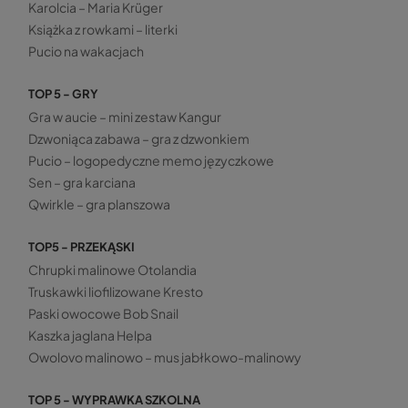
Karolcia – Maria Krüger
Książka z rowkami – literki
Pucio na wakacjach
TOP 5 - GRY
Gra w aucie – mini zestaw Kangur
Dzwoniąca zabawa – gra z dzwonkiem
Pucio – logopedyczne memo języczkowe
Sen – gra karciana
Qwirkle – gra planszowa
TOP5 - PRZEKĄSKI
Chrupki malinowe Otolandia
Truskawki liofilizowane Kresto
Paski owocowe Bob Snail
Kaszka jaglana Helpa
Owolovo malinowo – mus jabłkowo-malinowy
TOP 5 - WYPRAWKA SZKOLNA