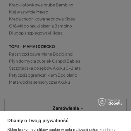
Kredki ołówkowe grube Bambino
Klej w sztyfcie Magic
Kreda chodnikowa neonowa Kidea
Ołówki do nauki pisania Bambino
Długopis szpiegowski Kidea
TOP 5 - MAMA I DZIECKO
Ręczniczki bawełniane Bocioland
Płyn do mycia butelek Canpol Babies
Szczoteczka do zębów Akuku 0-2 lata
Patyczki z ogranicznikiem Bocioland
Mata wodna sensoryczna Akuku
Zamówienia
Status zamówienia
Dbamy o Twoją prywatność
Śledzenie przesyłki
Sklep korzysta z plików cookie w celu realizacji usług zgodnie z