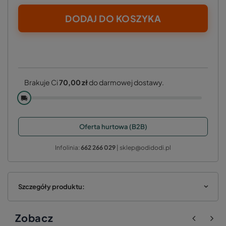
DODAJ DO KOSZYKA
Brakuje Ci
70,00 zł
do darmowej dostawy.
🚚
Oferta hurtowa (B2B)
Infolinia:
662 266 029
| sklep@odidodi.pl
Szczegóły produktu:
Zobacz