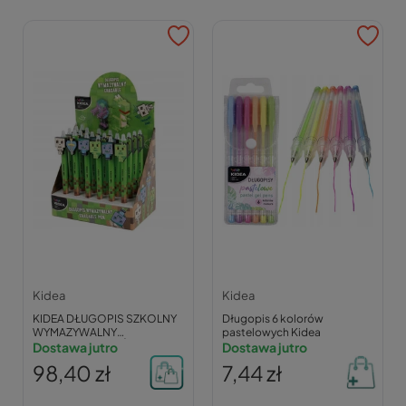
Kidea
Kidea
KIDEA DŁUGOPIS SZKOLNY
Długopis 6 kolorów
WYMAZYWALNY
pastelowych Kidea
AUTOMATYCZNY ŚCIERALNY
Dostawa jutro
Dostawa jutro
MINECRAFT x24
98,40 zł
7,44 zł