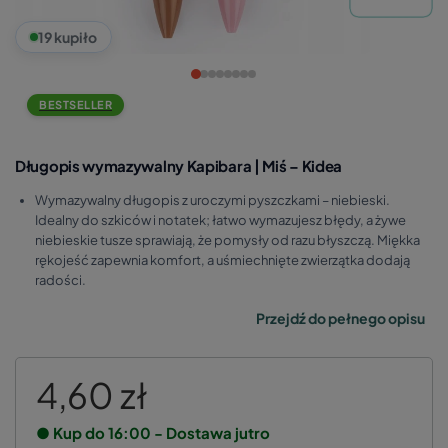
19 kupiło
BESTSELLER
Długopis wymazywalny Kapibara | Miś – Kidea
Wymazywalny długopis z uroczymi pyszczkami – niebieski.
Idealny do szkiców i notatek; łatwo wymazujesz błędy, a żywe
niebieskie tusze sprawiają, że pomysły od razu błyszczą. Miękka
rękojeść zapewnia komfort, a uśmiechnięte zwierzątka dodają
radości.
Przejdź do pełnego opisu
4,60 zł
● Kup do 16:00 - Dostawa jutro