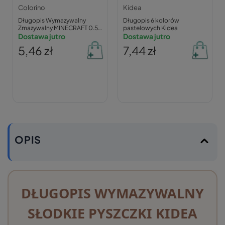
Colorino
Kidea
Długopis Wymazywalny
Długopis 6 kolorów
Zmazywalny MINECRAFT 0.5
pastelowych Kidea
Niebieski Colorino 06363
Dostawa jutro
Dostawa jutro
5,46 zł
7,44 zł
OPIS
DŁUGOPIS WYMAZYWALNY
SŁODKIE PYSZCZKI KIDEA