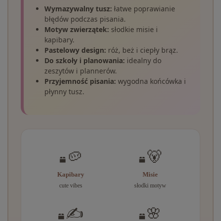
Wymazywalny tusz:
łatwe poprawianie
błędów podczas pisania.
Motyw zwierzątek:
słodkie misie i
kapibary.
Pastelowy design:
róż, beż i ciepły brąz.
Do szkoły i planowania:
idealny do
zeszytów i plannerów.
Przyjemność pisania:
wygodna końcówka i
płynny tusz.
🥔
🐻
Kapibary
Misie
cute vibes
słodki motyw
✍️
🌸