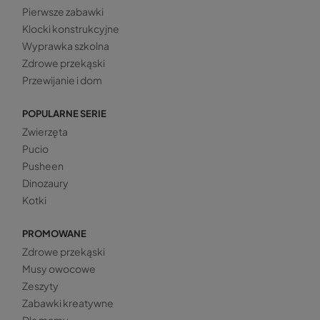
Pierwsze zabawki
Klocki konstrukcyjne
Wyprawka szkolna
Zdrowe przekąski
Przewijanie i dom
POPULARNE SERIE
Zwierzęta
Pucio
Pusheen
Dinozaury
Kotki
PROMOWANE
Zdrowe przekąski
Musy owocowe
Zeszyty
Zabawki kreatywne
Dla mamy