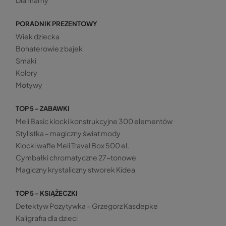
PORADNIK PREZENTOWY
Wiek dziecka
Bohaterowie z bajek
Smaki
Kolory
Motywy
TOP 5 - ZABAWKI
Meli Basic klocki konstrukcyjne 300 elementów
Stylistka – magiczny świat mody
Klocki wafle Meli Travel Box 500 el.
Cymbałki chromatyczne 27-tonowe
Magiczny krystaliczny stworek Kidea
TOP 5 - KSIĄŻECZKI
Detektyw Pozytywka – Grzegorz Kasdepke
Kaligrafia dla dzieci