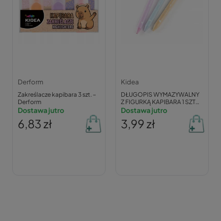
Derform
Kidea
Zakreślacze kapibara 3 szt. –
DŁUGOPIS WYMAZYWALNY
Derform
Z FIGURKĄ KAPIBARA 1 SZT
Dostawa jutro
DWAUCKAD KIDEA
Dostawa jutro
6,83 zł
3,99 zł