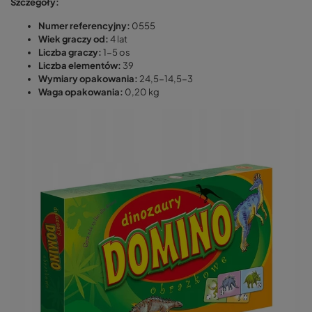
Szczegóły:
Numer referencyjny:
0555
Wiek graczy od:
4 lat
Liczba graczy:
1-5 os
Liczba elementów:
39
Wymiary opakowania:
24,5-14,5-3
Waga opakowania:
0,20 kg