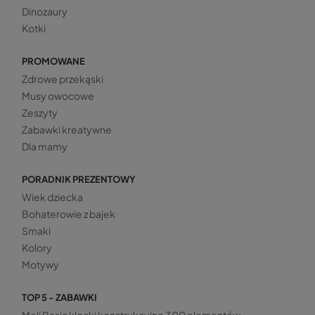
Dinozaury
Kotki
PROMOWANE
Zdrowe przekąski
Musy owocowe
Zeszyty
Zabawki kreatywne
Dla mamy
PORADNIK PREZENTOWY
Wiek dziecka
Bohaterowie z bajek
Smaki
Kolory
Motywy
TOP 5 - ZABAWKI
Meli Basic klocki konstrukcyjne 300 elementów