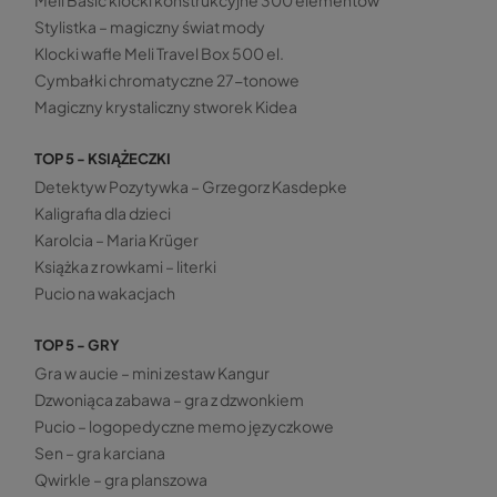
Stylistka – magiczny świat mody
Klocki wafle Meli Travel Box 500 el.
Cymbałki chromatyczne 27-tonowe
Magiczny krystaliczny stworek Kidea
TOP 5 - KSIĄŻECZKI
Detektyw Pozytywka – Grzegorz Kasdepke
Kaligrafia dla dzieci
Karolcia – Maria Krüger
Książka z rowkami – literki
Pucio na wakacjach
TOP 5 - GRY
Gra w aucie – mini zestaw Kangur
Dzwoniąca zabawa – gra z dzwonkiem
Pucio – logopedyczne memo języczkowe
Sen – gra karciana
Qwirkle – gra planszowa