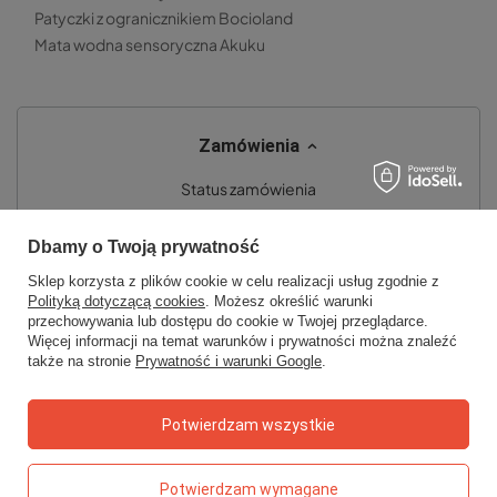
Patyczki z ogranicznikiem Bocioland
Mata wodna sensoryczna Akuku
Zamówienia
Status zamówienia
Śledzenie przesyłki
Dbamy o Twoją prywatność
Chcę zareklamować produkt
Sklep korzysta z plików cookie w celu realizacji usług zgodnie z
Chcę zwrócić produkt
Polityką dotyczącą cookies
. Możesz określić warunki
przechowywania lub dostępu do cookie w Twojej przeglądarce.
Chcę wymienić towar
Więcej informacji na temat warunków i prywatności można znaleźć
także na stronie
Prywatność i warunki Google
.
Kontakt
Potwierdzam wszystkie
Konto
Potwierdzam wymagane