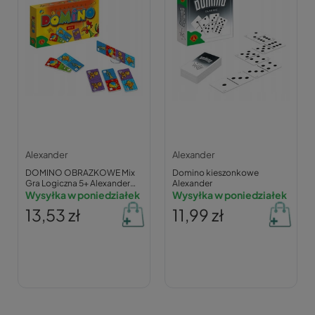
Alexander
Alexander
DOMINO OBRAZKOWE Mix
Domino kieszonkowe
Gra Logiczna 5+ Alexander
Alexander
0202
Wysyłka w poniedziałek
Wysyłka w poniedziałek
13,53 zł
11,99 zł