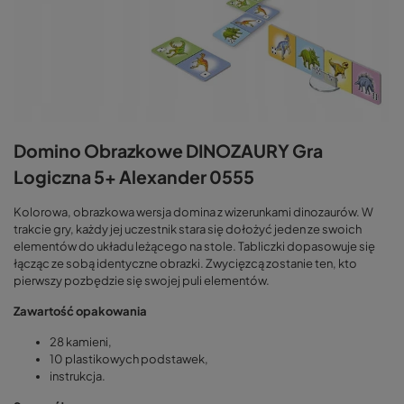
Domino Obrazkowe DINOZAURY Gra
Logiczna 5+ Alexander 0555
Kolorowa, obrazkowa wersja domina z wizerunkami dinozaurów. W
trakcie gry, każdy jej uczestnik stara się dołożyć jeden ze swoich
elementów do układu leżącego na stole. Tabliczki dopasowuje się
łącząc ze sobą identyczne obrazki. Zwycięzcą zostanie ten, kto
pierwszy pozbędzie się swojej puli elementów.
Zawartość opakowania
28 kamieni,
10 plastikowych podstawek,
instrukcja.