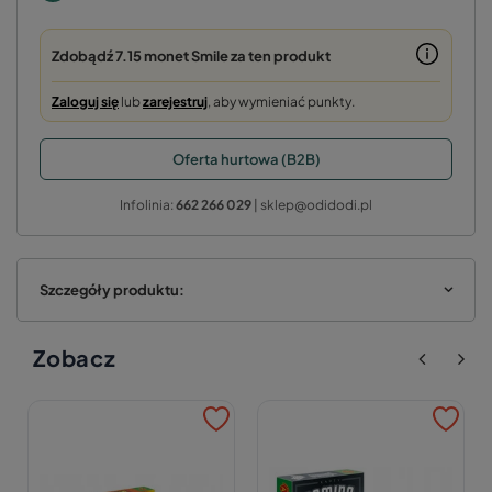
Zdobądź
7.15 monet
Smile za ten produkt
Zaloguj się
lub
zarejestruj
, aby wymieniać punkty.
Oferta hurtowa (B2B)
Infolinia:
662 266 029
| sklep@odidodi.pl
Szczegóły produktu:
Zobacz