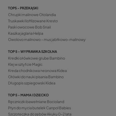
TOP5 - PRZEKĄSKI
Chrupki malinowe Otolandia
Truskawki liofilizowane Kresto
Paski owocowe Bob Snail
Kaszka jaglana Helpa
Owolovo malinowo – mus jabłkowo-malinowy
TOP 5 - WYPRAWKA SZKOLNA
Kredki ołówkowe grube Bambino
Klej w sztyfcie Magic
Kreda chodnikowa neonowa Kidea
Ołówki do nauki pisania Bambino
Długopis szpiegowski Kidea
TOP 5 - MAMA I DZIECKO
Ręczniczki bawełniane Bocioland
Płyn do mycia butelek Canpol Babies
Szczoteczka do zębów Akuku 0-2 lata