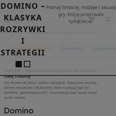
DOMINO –
Poznaj historię, rodzaje i zasady
Blog
|
Instytucje
|
Pomoc
|
Smile Club
gry, która przetrwała
KLASYKA
tysiąclecia.
ROZRYWKI
Wstecz
Gry bez prądu
Gry tradycyjne
Domino
I
Gry karciane towarzyskie
Gry logiczne
Gry edukacyj
STRATEGII
⬛⬜
Więcej ▼
Domino – klasyczna gra logiczna dla dzieci i
całej rodziny
Gry domino dla dzieci, rodzin i dorosłych. Klasyczne zestawy,
domino obrazkowe i edukacyjne, które rozwijają logiczne
myślenie, spostrzegawczość, koncentrację oraz naukę zasad
przez zabawę.
Domino