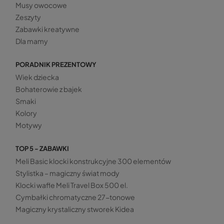
Musy owocowe
Zeszyty
Zabawki kreatywne
Dla mamy
PORADNIK PREZENTOWY
Wiek dziecka
Bohaterowie z bajek
Smaki
Kolory
Motywy
TOP 5 - ZABAWKI
Meli Basic klocki konstrukcyjne 300 elementów
Stylistka – magiczny świat mody
Klocki wafle Meli Travel Box 500 el.
Cymbałki chromatyczne 27-tonowe
Magiczny krystaliczny stworek Kidea