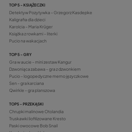
TOP 5 - KSIĄŻECZKI
Detektyw Pozytywka – Grzegorz Kasdepke
Kaligrafia dla dzieci
Karolcia – Maria Krüger
Książka z rowkami – literki
Pucio na wakacjach
TOP 5 - GRY
Gra w aucie – mini zestaw Kangur
Dzwoniąca zabawa – gra z dzwonkiem
Pucio – logopedyczne memo języczkowe
Sen – gra karciana
Qwirkle – gra planszowa
TOP5 - PRZEKĄSKI
Chrupki malinowe Otolandia
Truskawki liofilizowane Kresto
Paski owocowe Bob Snail