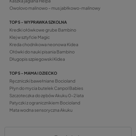
Kaszka jaglana Helpa
Owolovo malinowo – mus jabłkowo-malinowy
TOP 5 - WYPRAWKA SZKOLNA
Kredki ołówkowe grube Bambino
Klej w sztyfcie Magic
Kreda chodnikowa neonowa Kidea
Ołówki do nauki pisania Bambino
Długopis szpiegowski Kidea
TOP 5 - MAMA I DZIECKO
Ręczniczki bawełniane Bocioland
Płyn do mycia butelek Canpol Babies
Szczoteczka do zębów Akuku 0-2 lata
Patyczki z ogranicznikiem Bocioland
Mata wodna sensoryczna Akuku