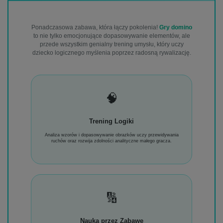
Ponadczasowa zabawa, która łączy pokolenia!
Gry domino
to nie tylko emocjonujące dopasowywanie elementów, ale
przede wszystkim genialny trening umysłu, który uczy
dziecko logicznego myślenia poprzez radosną rywalizację.
🧠
Trening Logiki
Analiza wzorów i dopasowywanie obrazków uczy przewidywania
ruchów oraz rozwija zdolności analityczne małego gracza.
🔢
Nauka przez Zabawę