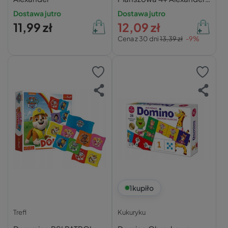
2979
Dostawa jutro
Dostawa jutro
11,99 zł
12,09 zł
Cena z 30 dni
13,39 zł
-9%
1
kupiło
Trefl
Kukuryku