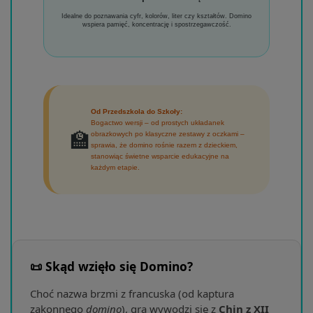
Idealne do poznawania cyfr, kolorów, liter czy kształtów. Domino
wspiera pamięć, koncentrację i spostrzegawczość.
Od Przedszkola do Szkoły:
Bogactwo wersji – od prostych układanek
🏫
obrazkowych po klasyczne zestawy z oczkami –
sprawia, że domino rośnie razem z dzieckiem,
stanowiąc świetne wsparcie edukacyjne na
każdym etapie.
📜 Skąd wzięło się Domino?
Choć nazwa brzmi z francuska (od kaptura
zakonnego
domino
), gra wywodzi się z
Chin z XII