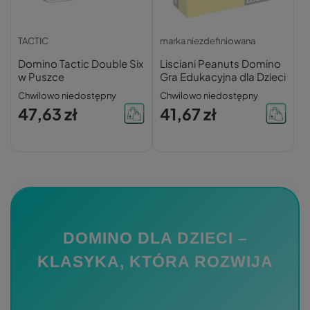
TACTIC
marka niezdefiniowana
Domino Tactic Double Six
Lisciani Peanuts Domino
w Puszce
Gra Edukacyjna dla Dzieci
Chwilowo niedostępny
Chwilowo niedostępny
47,63 zł
41,67 zł
DOMINO DLA DZIECI –
KLASYKA, KTÓRA ROZWIJA