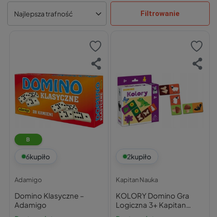
Filtrowanie
Najlepsza trafność
B
6
kupiło
2
kupiło
Adamigo
Kapitan Nauka
Domino Klasyczne –
KOLORY Domino Gra
Adamigo
Logiczna 3+ Kapitan
Nauka