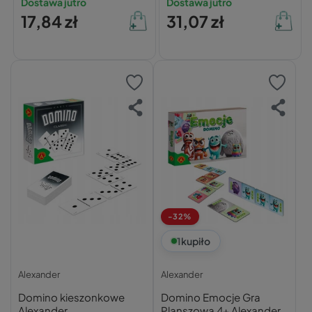
Dostawa jutro
Dostawa jutro
17,84 zł
31,07 zł
-32%
1
kupiło
Alexander
Alexander
Domino kieszonkowe
Domino Emocje Gra
Alexander
Planszowa 4+ Alexander