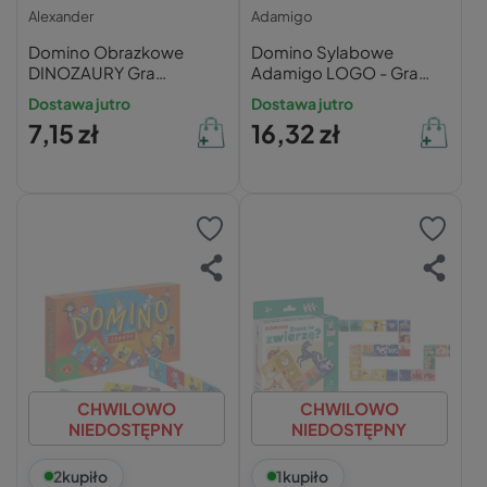
Alexander
Adamigo
Domino Obrazkowe
Domino Sylabowe
DINOZAURY Gra
Adamigo LOGO - Gra
Logiczna 5+ Alexander
Edukacyjna do Nauki
Dostawa jutro
Dostawa jutro
0555
Czytania
7,15 zł
16,32 zł
CHWILOWO
CHWILOWO
NIEDOSTĘPNY
NIEDOSTĘPNY
2
kupiło
1
kupiło