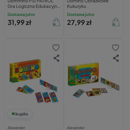
Dommino PSI PATROL
Domino Obrazkowe
Gra Logiczna Edukacyjna
Kukuryku
3+ Trefl 01895
Dostawa jutro
Dostawa jutro
31,99 zł
27,99 zł
1
kupiło
Alexander
Alexander