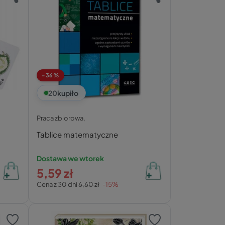
-36%
20
kupiło
Praca zbiorowa,
Tablice matematyczne
Dostawa we wtorek
5,59 zł
Cena z 30 dni
6,60 zł
-15%