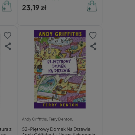
23,19 zł
Andy Griffiths,
Terry Denton,
tura z
52-Piętrowy Domek Na Drzewie
 na
Andy Griffiths 6+ Nasza Księgarnia