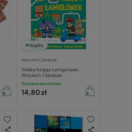
4
kupiło
Wojciech Czerepak,
Wielka Księga Łamigłówek –
Wojciech Czerepak
Dostawa we wtorek
14,80 zł