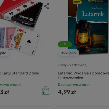
B
piło
9
kupiło
Henryk Sienkiewicz,
k Karty Standard 2 talie
Latarnik. Wydanie z opraco
i streszczeniem
wa we wtorek
Dostawa we wtorek
3 zł
4,99 zł