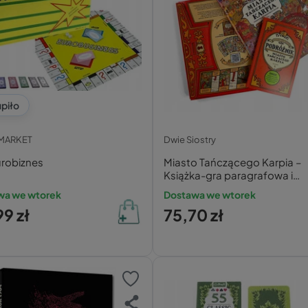
piło
MARKET
Dwie Siostry
urobiznes
Miasto Tańczącego Karpia –
Książka-gra paragrafowa i
wyszukiwanka dla dzieci 8+
wa we wtorek
Dostawa we wtorek
9 zł
75,70 zł