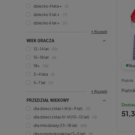
dziecko 4 lata +
1
dziecko 5 lat +
7
dziecko 6 lat +
7
+ Rozwiń
WIEK GRACZA
12-14 lat
12
15-18 lat
6
1
ku
18+
16
3-4 lata
1
Piatnik
5-7 lat
7
Piatni
+ Rozwiń
PRZEDZIAŁ WIEKOWY
Dosta
dla dzieci z klas I-III (6-9 lat)
11
51,3
dla dzieci z klas IV-VI (10-12 lat)
3
dla młodzieży (13-18 lat)
65
dla przedszkolaków (3-5 lat)
9