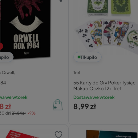
upiło
11
kupiło
 Orwell,
Trefl
984
55 Karty do Gry Poker Tysiąc
Makao Oczko 12+ Trefl
wa we wtorek
Dostawa we wtorek
8 zł
8,99 zł
30 dni
21,84 zł
-9%