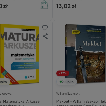
 zł
13,02 zł
-27%
upiło
2
kupiło
zbiorowa,
William Szekspir,
a. Matematyka. Arkusze.
Makbet – William Szekspir, lek
m podstawowy
opracowaniem Greg Pewniak