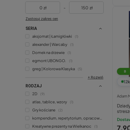
zł
-
zł
Zastosuj zakres cen
SERIA
aksjomat | Łamigłówki
1
alexander | Warcaby
1
Domek na drzewie
1
egmont UBONGO.
1
greg | Kolorowa Klasyka
5
B
+ Rozwiń
12
k
RODZAJ
2D
9
Adam M
atlas, tablice, wzory
1
Dziady
Gry kościane
2
stresz
kompendium, repetytorium, opracowanie
18
Dosta
7,90
Kreatywne prezenty na Wielkanoc
1