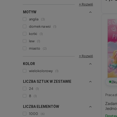
+ Rozwiń
MOTYW
anglia
3
domek na wsi
1
kotki
1
lew
1
miasto
2
+ Rozwiń
KOLOR
wielokolorowy
1
LICZBA SZTUK W ZESTAWIE
2
ku
24
1
Praca 
8
1
Zadan
LICZBA ELEMENTÓW
Jedno
1000
6
Dosta