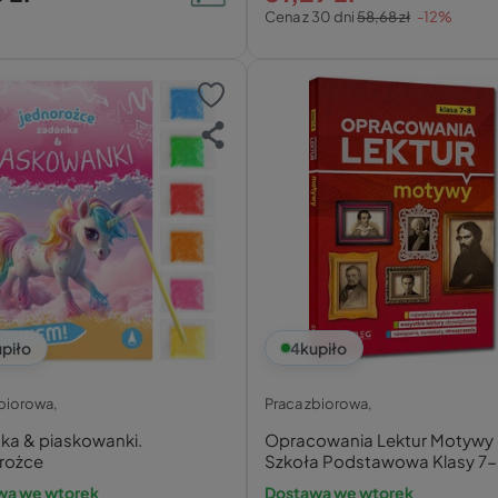
Cena z 30 dni
58,68 zł
-12%
piło
4
kupiło
zbiorowa,
Praca zbiorowa,
ka & piaskowanki.
Opracowania Lektur Motywy
rożce
Szkoła Podstawowa Klasy 7-
Greg
wa we wtorek
Dostawa we wtorek