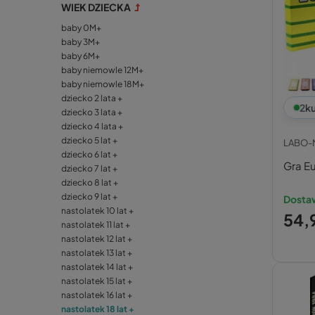
WIEK DZIECKA
baby 0M+
baby 3M+
baby 6M+
baby niemowle 12M+
baby niemowle 18M+
dziecko 2 lata +
2
ku
dziecko 3 lata +
dziecko 4 lata +
dziecko 5 lat +
LABO-
dziecko 6 lat +
Gra E
dziecko 7 lat +
dziecko 8 lat +
dziecko 9 lat +
Dosta
nastolatek 10 lat +
54,9
nastolatek 11 lat +
nastolatek 12 lat +
nastolatek 13 lat +
nastolatek 14 lat +
nastolatek 15 lat +
nastolatek 16 lat +
nastolatek 18 lat +