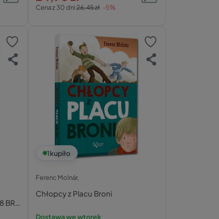
Cena z 30 dni
26,45 zł
-5%
1
kupiło
Ferenc Molnár,
Chłopcy z Placu Broni
8 BR
Dostawa we wtorek