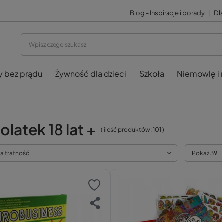
Blog - Inspiracje i porady
|
Dla
y bez prądu
Żywność dla dzieci
Szkoła
Niemowlę i
olatek 18 lat +
( ilość produktów:
101
)
za trafność
Pokaż 39