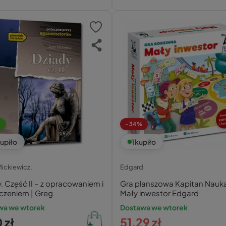
-34%
upiło
1
kupiło
ickiewicz,
Edgard
. Część II – z opracowaniem i
Gra planszowa Kapitan Nauk
czeniem | Greg
Mały inwestor Edgard
wa we wtorek
Dostawa we wtorek
 zł
51,29 zł