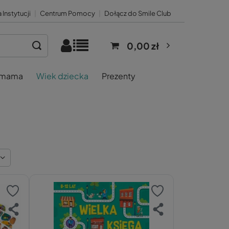
 Instytucji
|
Centrum Pomocy
|
Dołącz do Smile Club
0,00 zł
 mama
Wiek dziecka
Prezenty