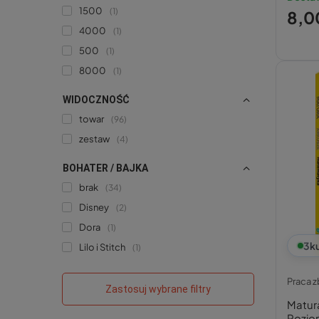
1500
1
8,00
4000
1
500
1
8000
1
WIDOCZNOŚĆ
towar
96
zestaw
4
BOHATER / BAJKA
brak
34
Disney
2
Dora
1
3
k
Lilo i Stitch
1
Praca 
Zastosuj wybrane filtry
Matur
Pozio