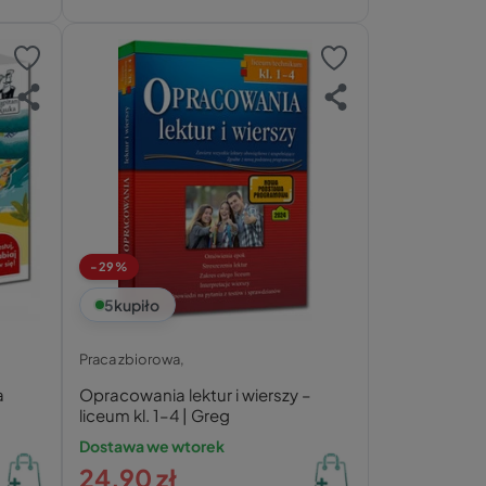
-29%
5
kupiło
Praca zbiorowa,
a
Opracowania lektur i wierszy –
liceum kl. 1–4 | Greg
Dostawa we wtorek
24,90 zł