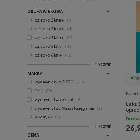
GRUPA WIEKOWA
dziecko 2 lata +
1
dziecko 3 lata +
11
dziecko 4 lata +
10
dziecko 5 lat +
16
dziecko 6 lat +
18
+ Rozwiń
MARKA
11
k
wydawnictwo GREG
47
Trefl
13
Bolesła
wydawnictwo Skrzat
8
Lalka 
wydawnictwo Nasza Księgarnia
6
oprac
Kukuryku
4
Dosta
26,9
+ Rozwiń
CENA