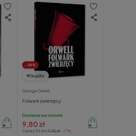
-38%
2
kupiło
George Orwell,
Folwark zwierzęcy
Dostawa we wtorek
9,80 zł
Cena z 30 dni
11,92 zł
-17%