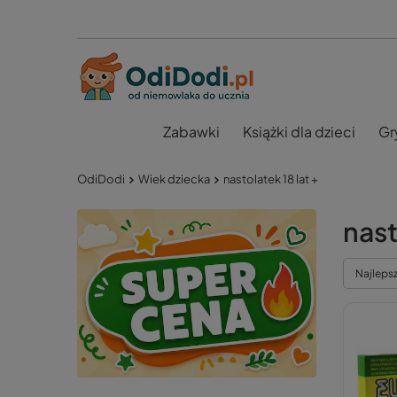
Zabawki
Książki dla dzieci
Gr
OdiDodi
Wiek dziecka
nastolatek 18 lat +
nast
Najleps