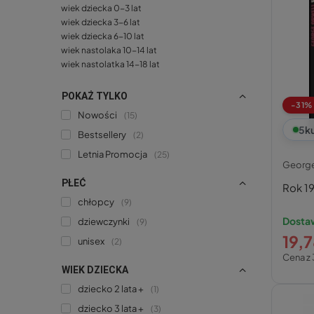
wiek dziecka 0-3 lat
wiek dziecka 3-6 lat
wiek dziecka 6-10 lat
wiek nastolaka 10-14 lat
wiek nastolatka 14-18 lat
POKAŻ TYLKO
-31%
Nowości
15
5
k
Bestsellery
2
Letnia Promocja
25
George
PŁEĆ
Rok 1
chłopcy
9
Dosta
dziewczynki
9
19,7
unisex
2
Cena z 
WIEK DZIECKA
dziecko 2 lata +
1
dziecko 3 lata +
3