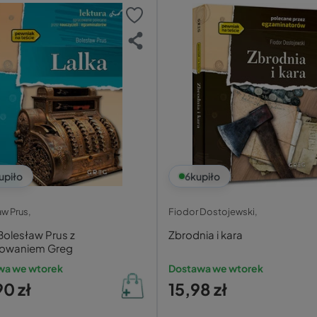
upiło
6
kupiło
w Prus,
Fiodor Dostojewski,
Bolesław Prus z
Zbrodnia i kara
owaniem Greg
wa we wtorek
Dostawa we wtorek
0 zł
15,98 zł