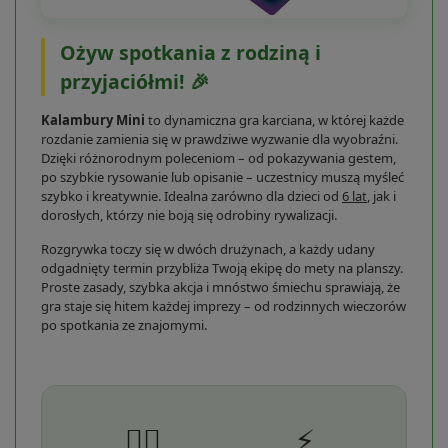
Ożyw spotkania z rodziną i
przyjaciółmi! 🎉
Kalambury Mini
to dynamiczna gra karciana, w której każde
rozdanie zamienia się w prawdziwe wyzwanie dla wyobraźni.
Dzięki różnorodnym poleceniom – od pokazywania gestem,
po szybkie rysowanie lub opisanie – uczestnicy muszą myśleć
szybko i kreatywnie. Idealna zarówno dla dzieci od
6 lat
, jak i
dorosłych, którzy nie boją się odrobiny rywalizacji.
Rozgrywka toczy się w dwóch drużynach, a każdy udany
odgadnięty termin przybliża Twoją ekipę do mety na planszy.
Proste zasady, szybka akcja i mnóstwo śmiechu sprawiają, że
gra staje się hitem każdej imprezy – od rodzinnych wieczorów
po spotkania ze znajomymi.
🤹‍♂️
⚡