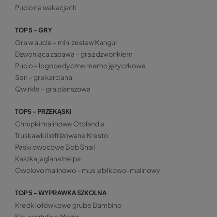
Pucio na wakacjach
TOP 5 - GRY
Gra w aucie – mini zestaw Kangur
Dzwoniąca zabawa – gra z dzwonkiem
Pucio – logopedyczne memo języczkowe
Sen – gra karciana
Qwirkle – gra planszowa
TOP5 - PRZEKĄSKI
Chrupki malinowe Otolandia
Truskawki liofilizowane Kresto
Paski owocowe Bob Snail
Kaszka jaglana Helpa
Owolovo malinowo – mus jabłkowo-malinowy
TOP 5 - WYPRAWKA SZKOLNA
Kredki ołówkowe grube Bambino
Klej w sztyfcie Magic