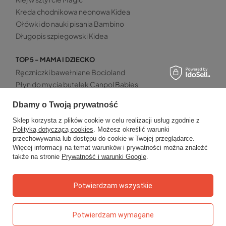
Kreda chodnikowa neonowa Kidea
Ołówki do nauki pisania Bambino
Długopis szpiegowski Kidea
TOP 5 - MAMA I DZIECKO
Ręczniczki bawełniane Bocioland
Płyn do mycia butelek Canpol Babies
Szczoteczka do zębów Akuku 0-2 lata
Dbamy o Twoją prywatność
Patyczki z ogranicznikiem Bocioland
Mata wodna sensoryczna Akuku
Sklep korzysta z plików cookie w celu realizacji usług zgodnie z
Polityką dotyczącą cookies
. Możesz określić warunki
przechowywania lub dostępu do cookie w Twojej przeglądarce.
Więcej informacji na temat warunków i prywatności można znaleźć
także na stronie
Prywatność i warunki Google
.
Zamówienia
Status zamówienia
Potwierdzam wszystkie
Śledzenie przesyłki
Potwierdzam wymagane
Chcę zareklamować produkt