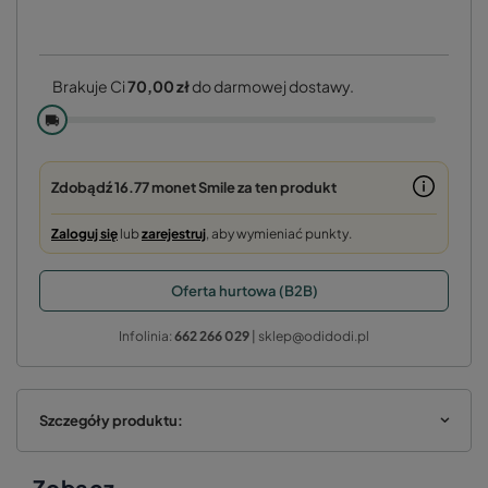
Brakuje Ci
70,00 zł
do darmowej dostawy.
🚚
Zdobądź
16.77 monet
Smile za ten produkt
Zaloguj się
lub
zarejestruj
, aby wymieniać punkty.
Oferta hurtowa (B2B)
Infolinia:
662 266 029
| sklep@odidodi.pl
Szczegóły produktu:
Zobacz