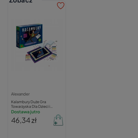
Alexander
Kalambury Duże Gra
Towarzyska Dla Dzieci i
Dorosłych 7+ Alexander 0597
Dostawa jutro
46,34 zł