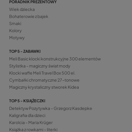
PORADNIK PREZENTOWY
Wiek dziecka
Bohaterowie z bajek
Smaki
Kolory
Motywy
TOP 5 - ZABAWKI
Meli Basic klocki konstrukcyjne 300 elementów
Stylistka – magiczny świat mody
Klocki wafle Meli Travel Box 500 el.
Cymbałki chromatyczne 27-tonowe
Magiczny krystaliczny stworek Kidea
TOP 5 - KSIĄŻECZKI
Detektyw Pozytywka – Grzegorz Kasdepke
Kaligrafia dla dzieci
Karolcia – Maria Krüger
Książka z rowkami – literki