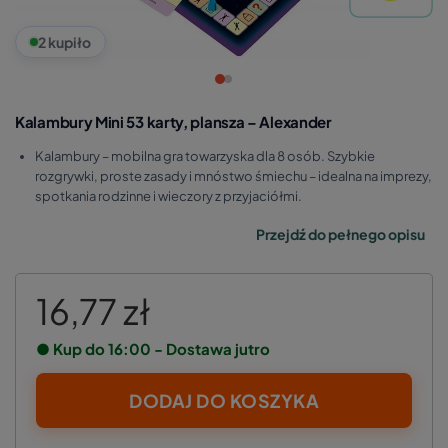
2 kupiło
Kalambury Mini 53 karty, plansza – Alexander
Kalambury – mobilna gra towarzyska dla 8 osób. Szybkie
rozgrywki, proste zasady i mnóstwo śmiechu – idealna na imprezy,
spotkania rodzinne i wieczory z przyjaciółmi.
Przejdź do pełnego opisu
16,77 zł
● Kup do 16:00 - Dostawa jutro
DODAJ DO KOSZYKA