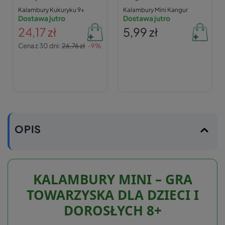
Kalambury Kukuryku 9+
Kalambury Mini Kangur
Dostawa jutro
Dostawa jutro
24,17 zł
5,99 zł
Cena z 30 dni:
26,76 zł
-9%
OPIS
KALAMBURY MINI – GRA
TOWARZYSKA DLA DZIECI I
DOROSŁYCH 8+