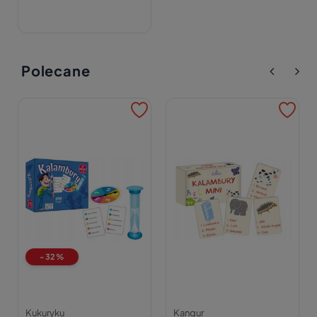
Polecane
-32%
Kukuryku
Kangur