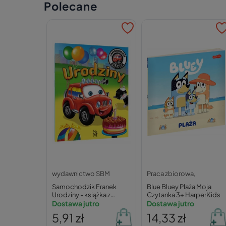
Polecane
wydawnictwo SBM
Praca zbiorowa,
Samochodzik Franek
Blue Bluey Plaża Moja
Urodziny - książka z
Czytanka 3+ HarperKids
zagadkami dla dzieci 3-5
Dostawa jutro
Dostawa jutro
lat
5,91 zł
14,33 zł