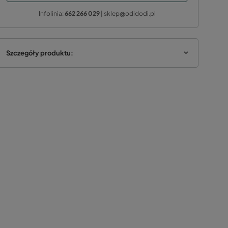
Infolinia:
662 266 029
| sklep@odidodi.pl
Szczegóły produktu: