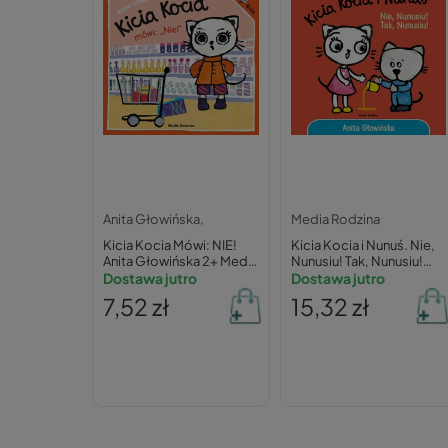
Anita Głowińska,
Media Rodzina
Kicia Kocia Mówi: NIE!
Kicia Kocia i Nunuś. Nie,
Anita Głowińska 2+ Media
Nunusiu! Tak, Nunusiu!
Rodzina
Dostawa jutro
Anita Głowińska
Dostawa jutro
7,52 zł
15,32 zł