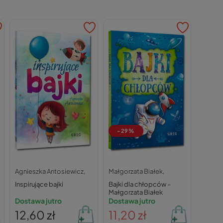
-29%
Agnieszka Antosiewicz,
Małgorzata Białek,
Inspirujące bajki
Bajki dla chłopców –
Małgorzata Białek
Dostawa jutro
Dostawa jutro
12,60 zł
11,20 zł