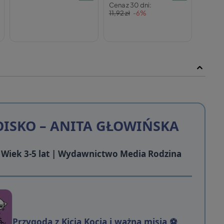
Cena z 30 dni:
11,92 zł
-6%
BOISKO – ANITA GŁOWIŃSKA
a | Wiek 3-5 lat | Wydawnictwo Media Rodzina
Przygoda z Kicią Kocią i ważną misją ⚽