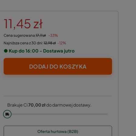
11,45 zł
Cena sugerowana:
17,11 zł
-33%
Najniższa cena z 30 dni:
12,98 zł
-12%
● Kup do 16:00 - Dostawa jutro
DODAJ DO KOSZYKA
Brakuje Ci
70,00 zł
do darmowej dostawy.
🚚
Oferta hurtowa (B2B)