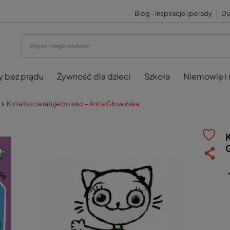
Blog - Inspiracje i porady
|
Dla
y bez prądu
Żywność dla dzieci
Szkoła
Niemowlę i
Kicia Kocia ratuje boisko – Anita Głowińska
K