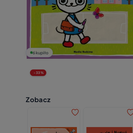
6 kupiło
-33%
Zobacz