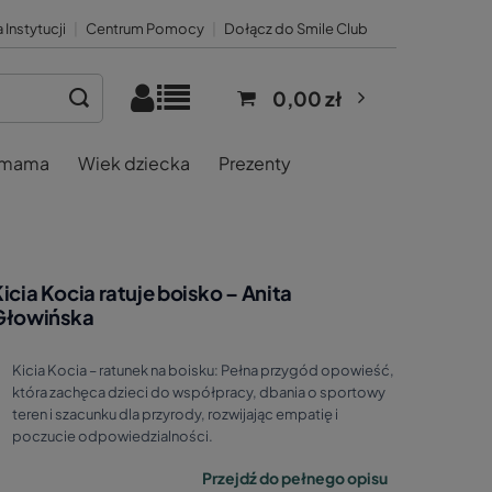
 Instytucji
|
Centrum Pomocy
|
Dołącz do Smile Club
0,00 zł
 mama
Wiek dziecka
Prezenty
icia Kocia ratuje boisko – Anita
Głowińska
Kicia Kocia – ratunek na boisku: Pełna przygód opowieść,
która zachęca dzieci do współpracy, dbania o sportowy
teren i szacunku dla przyrody, rozwijając empatię i
poczucie odpowiedzialności.
Przejdź do pełnego opisu