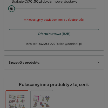
Brakuje Ci
70,00 zł
do darmowej dostawy.
🚚
● Niedostępny, powiadom mnie o dostępności
Oferta hurtowa (B2B)
Infolinia:
662 266 029
| sklep@odidodi.pl
Szczegóły produktu:
Polecamy inne produkty z tej serii: