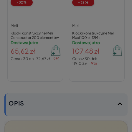
-32%
-32%
Meli
Meli
Klocki konstrukcyjne Meli
Klocki konstrukcyjne Meli
Constructor 200 elementów
Maxi 100 el. 12M+
Dostawa jutro
Dostawa jutro
65,62 zł
107,48 zł
Cena z 30 dni:
72,67 zł
-9%
Cena z 30 dni:
119,03 zł
-9%
OPIS