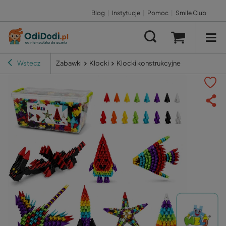
Blog
|
Instytucje
|
Pomoc
|
Smile Club
Wstecz
Zabawki
Klocki
Klocki konstrukcyjne