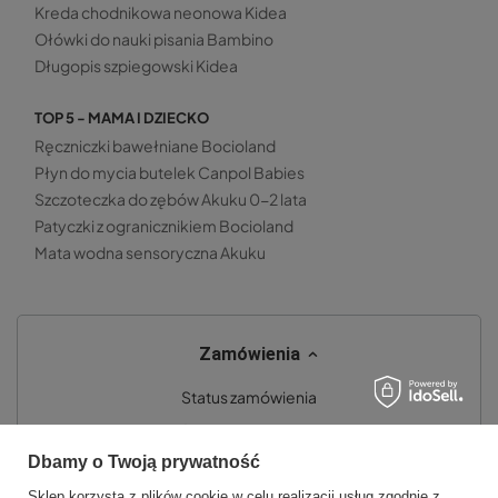
Kreda chodnikowa neonowa Kidea
Ołówki do nauki pisania Bambino
Długopis szpiegowski Kidea
TOP 5 - MAMA I DZIECKO
Ręczniczki bawełniane Bocioland
Płyn do mycia butelek Canpol Babies
Szczoteczka do zębów Akuku 0-2 lata
Patyczki z ogranicznikiem Bocioland
Mata wodna sensoryczna Akuku
Zamówienia
Status zamówienia
Śledzenie przesyłki
Dbamy o Twoją prywatność
Chcę zareklamować produkt
Sklep korzysta z plików cookie w celu realizacji usług zgodnie z