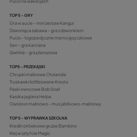
Pucio na wakacjach
TOP 5 - GRY
Gra w aucie – mini zestaw Kangur
Dzwoniąca zabawa – gra z dzwonkiem
Pucio – logopedyczne memo języczkowe
Sen – gra karciana
Qwirkle – gra planszowa
TOP5 - PRZEKĄSKI
Chrupki malinowe Otolandia
Truskawki liofilizowane Kresto
Paski owocowe Bob Snail
Kaszka jaglana Helpa
Owolovo malinowo – mus jabłkowo-malinowy
TOP 5 - WYPRAWKA SZKOLNA
Kredki ołówkowe grube Bambino
Klej w sztyfcie Magic