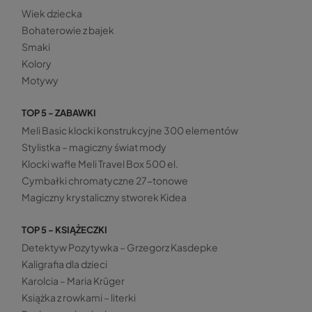
Wiek dziecka
Bohaterowie z bajek
Smaki
Kolory
Motywy
TOP 5 - ZABAWKI
Meli Basic klocki konstrukcyjne 300 elementów
Stylistka – magiczny świat mody
Klocki wafle Meli Travel Box 500 el.
Cymbałki chromatyczne 27-tonowe
Magiczny krystaliczny stworek Kidea
TOP 5 - KSIĄŻECZKI
Detektyw Pozytywka – Grzegorz Kasdepke
Kaligrafia dla dzieci
Karolcia – Maria Krüger
Książka z rowkami – literki