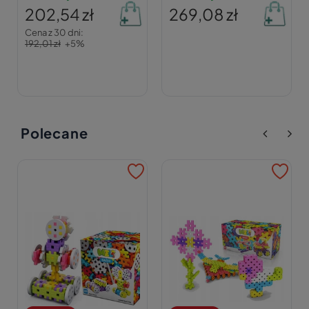
202,54 zł
269,08 zł
Cena z 30 dni:
192,01 zł
+5%
Polecane