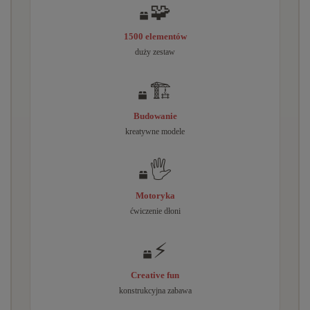
🧩
1500 elementów
duży zestaw
🏗️
Budowanie
kreatywne modele
🖐️
Motoryka
ćwiczenie dłoni
⚡
Creative fun
konstrukcyjna zabawa