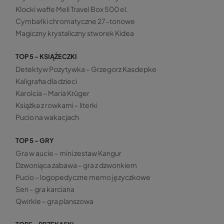
Klocki wafle Meli Travel Box 500 el.
Cymbałki chromatyczne 27-tonowe
Magiczny krystaliczny stworek Kidea
TOP 5 - KSIĄŻECZKI
Detektyw Pozytywka – Grzegorz Kasdepke
Kaligrafia dla dzieci
Karolcia – Maria Krüger
Książka z rowkami – literki
Pucio na wakacjach
TOP 5 - GRY
Gra w aucie – mini zestaw Kangur
Dzwoniąca zabawa – gra z dzwonkiem
Pucio – logopedyczne memo języczkowe
Sen – gra karciana
Qwirkle – gra planszowa