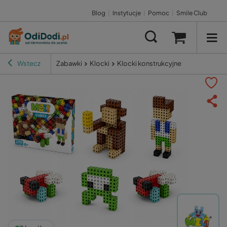
Blog
|
Instytucje
|
Pomoc
|
Smile Club
Wstecz
Zabawki
Klocki
Klocki konstrukcyjne