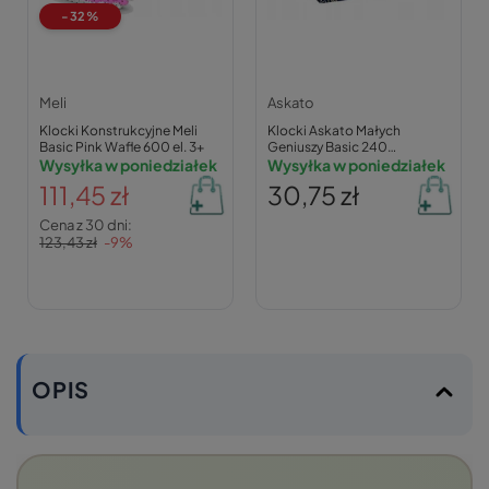
-32%
Meli
Askato
Klocki Konstrukcyjne Meli
Klocki Askato Małych
Basic Pink Wafle 600 el. 3+
Geniuszy Basic 240
Wysyłka w poniedziałek
elementów (3+)
Wysyłka w poniedziałek
111,45 zł
30,75 zł
Cena z 30 dni:
123,43 zł
-9%
OPIS