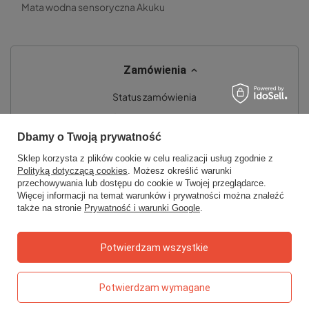
Mata wodna sensoryczna Akuku
Zamówienia
Status zamówienia
Śledzenie przesyłki
Dbamy o Twoją prywatność
Chcę zareklamować produkt
Sklep korzysta z plików cookie w celu realizacji usług zgodnie z
Chcę zwrócić produkt
Polityką dotyczącą cookies
. Możesz określić warunki
przechowywania lub dostępu do cookie w Twojej przeglądarce.
Chcę wymienić towar
Więcej informacji na temat warunków i prywatności można znaleźć
także na stronie
Prywatność i warunki Google
.
Kontakt
Potwierdzam wszystkie
Konto
Potwierdzam wymagane
Regulaminy