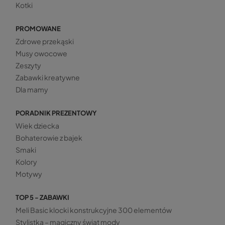
Kotki
PROMOWANE
Zdrowe przekąski
Musy owocowe
Zeszyty
Zabawki kreatywne
Dla mamy
PORADNIK PREZENTOWY
Wiek dziecka
Bohaterowie z bajek
Smaki
Kolory
Motywy
TOP 5 - ZABAWKI
Meli Basic klocki konstrukcyjne 300 elementów
Stylistka – magiczny świat mody