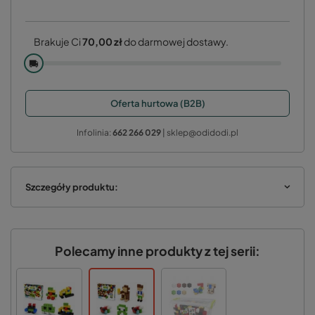
Brakuje Ci
70,00 zł
do darmowej dostawy.
🚚
Oferta hurtowa (B2B)
Infolinia:
662 266 029
| sklep@odidodi.pl
Szczegóły produktu:
Polecamy inne produkty z tej serii: