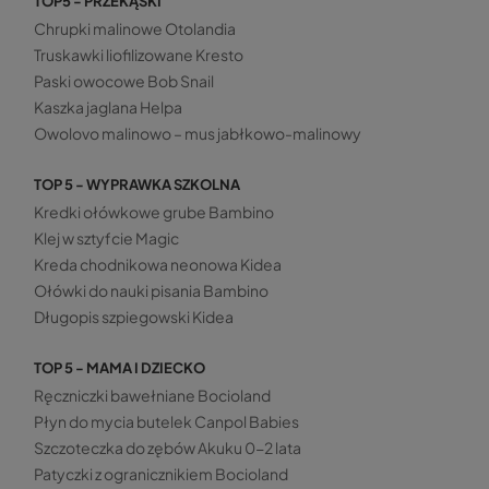
TOP5 - PRZEKĄSKI
Chrupki malinowe Otolandia
Truskawki liofilizowane Kresto
Paski owocowe Bob Snail
Kaszka jaglana Helpa
Owolovo malinowo – mus jabłkowo-malinowy
TOP 5 - WYPRAWKA SZKOLNA
Kredki ołówkowe grube Bambino
Klej w sztyfcie Magic
Kreda chodnikowa neonowa Kidea
Ołówki do nauki pisania Bambino
Długopis szpiegowski Kidea
TOP 5 - MAMA I DZIECKO
Ręczniczki bawełniane Bocioland
Płyn do mycia butelek Canpol Babies
Szczoteczka do zębów Akuku 0-2 lata
Patyczki z ogranicznikiem Bocioland