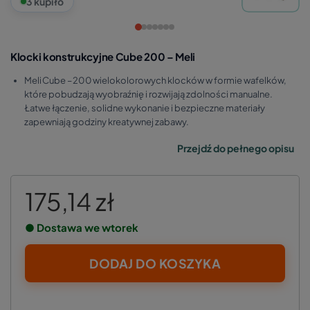
3 kupiło
Klocki konstrukcyjne Cube 200 – Meli
Meli Cube – 200 wielokolorowych klocków w formie wafelków,
które pobudzają wyobraźnię i rozwijają zdolności manualne.
Łatwe łączenie, solidne wykonanie i bezpieczne materiały
zapewniają godziny kreatywnej zabawy.
Przejdź do pełnego opisu
175,14 zł
● Dostawa we wtorek
DODAJ DO KOSZYKA