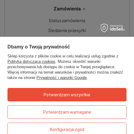
Zamówienia
Status zamówienia
Śledzenie przesyłki
Chcę zareklamować produkt
Dbamy o Twoją prywatność
Chcę zwrócić produkt
Sklep korzysta z plików cookie w celu realizacji usług zgodnie z
Chcę wymienić towar
Polityką dotyczącą cookies
. Możesz określić warunki
przechowywania lub dostępu do cookie w Twojej przeglądarce.
Kontakt
Więcej informacji na temat warunków i prywatności można znaleźć
także na stronie
Prywatność i warunki Google
.
Konto
Potwierdzam wszystkie
Regulaminy
Potwierdzam wymagane
Konfiguracja zgód