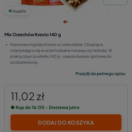
1 kupiło
Mix Orzechów Kresto 140 g
Kremowe migdały Kresto w czekoladzie. Chrupiące,
rozpływające się w ustach idealne na kawę czy herbatę. W
praktycznym pudełku 140 g – zawsze świeże i gotowe do
podzielenia się.
Przejdź do pełnego opisu
11,02 zł
● Kup do 16:00 - Dostawa jutro
DODAJ DO KOSZYKA