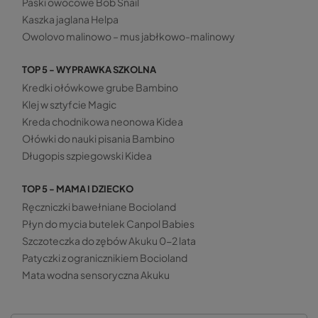
Paski owocowe Bob Snail
Kaszka jaglana Helpa
Owolovo malinowo – mus jabłkowo-malinowy
TOP 5 - WYPRAWKA SZKOLNA
Kredki ołówkowe grube Bambino
Klej w sztyfcie Magic
Kreda chodnikowa neonowa Kidea
Ołówki do nauki pisania Bambino
Długopis szpiegowski Kidea
TOP 5 - MAMA I DZIECKO
Ręczniczki bawełniane Bocioland
Płyn do mycia butelek Canpol Babies
Szczoteczka do zębów Akuku 0-2 lata
Patyczki z ogranicznikiem Bocioland
Mata wodna sensoryczna Akuku