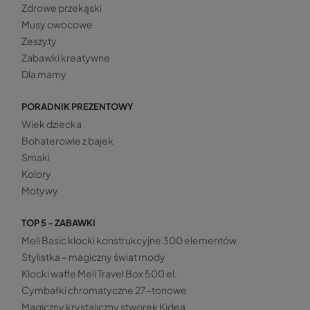
Zdrowe przekąski
Musy owocowe
Zeszyty
Zabawki kreatywne
Dla mamy
PORADNIK PREZENTOWY
Wiek dziecka
Bohaterowie z bajek
Smaki
Kolory
Motywy
TOP 5 - ZABAWKI
Meli Basic klocki konstrukcyjne 300 elementów
Stylistka – magiczny świat mody
Klocki wafle Meli Travel Box 500 el.
Cymbałki chromatyczne 27-tonowe
Magiczny krystaliczny stworek Kidea