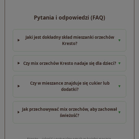
Pytania i odpowiedzi (FAQ)
Jaki jest dokładny skład mieszanki orzechów
▼
Kresto?
Czy mix orzechów Kresto nadaje się dla dzieci?
▼
Czy w mieszance znajduje się cukier lub
▼
dodatki?
Jak przechowywać mix orzechów, aby zachował
▼
świeżość?
Kresto – jakość i naturalny smak w każdej paczce.