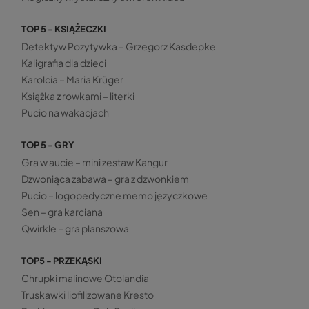
TOP 5 - KSIĄŻECZKI
Detektyw Pozytywka – Grzegorz Kasdepke
Kaligrafia dla dzieci
Karolcia – Maria Krüger
Książka z rowkami – literki
Pucio na wakacjach
TOP 5 - GRY
Gra w aucie – mini zestaw Kangur
Dzwoniąca zabawa – gra z dzwonkiem
Pucio – logopedyczne memo języczkowe
Sen – gra karciana
Qwirkle – gra planszowa
TOP5 - PRZEKĄSKI
Chrupki malinowe Otolandia
Truskawki liofilizowane Kresto