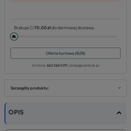
Brakuje Ci
70,00 zł
do darmowej dostawy.
🚚
Oferta hurtowa (B2B)
Infolinia:
662 266 029
| sklep@odidodi.pl
Szczegóły produktu:
OPIS