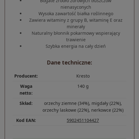
Bogate źródło zdrowych tłuszczów
nienasyconych
Wysoka zawartość białka roślinnego
Zawiera witaminy z grupy B, witaminę E oraz
minerały
Naturalny błonnik pokarmowy wspierający
trawienie
Szybka energia na cały dzień
Dane techniczne:
Producent:
Kresto
Waga
140 g
netto:
Skład:
orzechy ziemne (34%), migdały (22%),
orzechy laskowe (22%), nerkowce (22%)
Kod EAN:
5902451104427