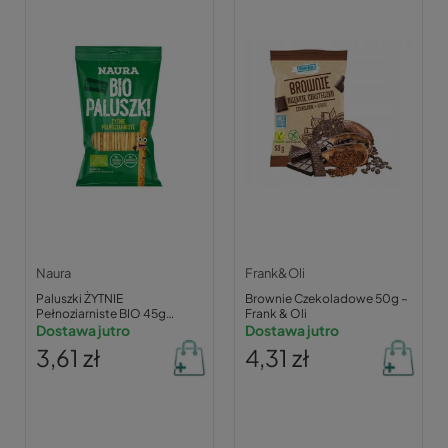
Naura
Frank&Oli
Paluszki ŻYTNIE
Brownie Czekoladowe 50g –
Pełnoziarniste BIO 45g
Frank & Oli
NAURA
Dostawa jutro
Dostawa jutro
3,61 zł
4,31 zł