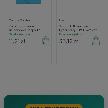
Canpol Babies
Lovi
Majtki poporodowe
Smoczek Silikonowy
siateczkowe Canpol L/XL 2
Dynamiczny LOVI 0-6m 2 szt.
szt.
Dostawa jutro
MIŚ Teddy Love Świecący
Dostawa jutro
11,21 zł
33,12 zł