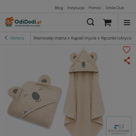
Blog
|
Instytucje
|
Pomoc
|
Smile Club
Wstecz
Niemowlę i mama
Kąpiel i mycie
Ręczniki i okrycia