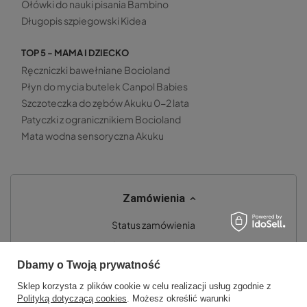
Ołówki do nauki pisania Bambino
Długopis szpiegowski Kidea
TOP 5 - MAMA I DZIECKO
Ręczniczki bawełniane Bocioland
Płyn do mycia butelek Canpol Babies
Szczoteczka do zębów Akuku 0-2 lata
Patyczki z ogranicznikiem Bocioland
Mata wodna sensoryczna Akuku
Zamówienia
Status zamówienia
Śledzenie przesyłki
Dbamy o Twoją prywatność
Chcę zareklamować produkt
Sklep korzysta z plików cookie w celu realizacji usług zgodnie z
Chcę zwrócić produkt
Polityką dotyczącą cookies
. Możesz określić warunki