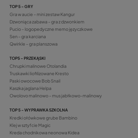
TOP 5 - GRY
Gra w aucie – mini zestaw Kangur
Dzwoniąca zabawa – gra z dzwonkiem
Pucio – logopedyczne memo języczkowe
Sen – gra karciana
Qwirkle – gra planszowa
TOP5 - PRZEKĄSKI
Chrupki malinowe Otolandia
Truskawki liofilizowane Kresto
Paski owocowe Bob Snail
Kaszka jaglana Helpa
Owolovo malinowo – mus jabłkowo-malinowy
TOP 5 - WYPRAWKA SZKOLNA
Kredki ołówkowe grube Bambino
Klej w sztyfcie Magic
Kreda chodnikowa neonowa Kidea