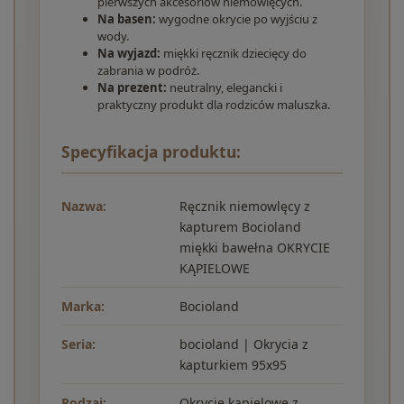
pierwszych akcesoriów niemowlęcych.
Na basen:
wygodne okrycie po wyjściu z
wody.
Na wyjazd:
miękki ręcznik dziecięcy do
zabrania w podróż.
Na prezent:
neutralny, elegancki i
praktyczny produkt dla rodziców maluszka.
Specyfikacja produktu:
Nazwa:
Ręcznik niemowlęcy z
kapturem Bocioland
miękki bawełna OKRYCIE
KĄPIELOWE
Marka:
Bocioland
Seria:
bocioland | Okrycia z
kapturkiem 95x95
Rodzaj:
Okrycie kąpielowe z