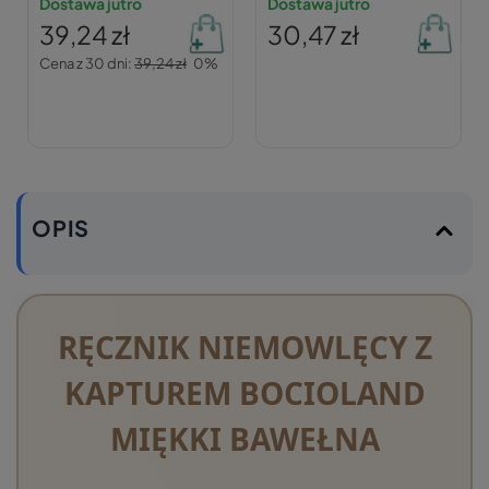
Bawełna NIEBIESKIE
Dostawa jutro
Bawełna RÓŻOWE
Dostawa jutro
Bocioland
Bocioland
39,24 zł
30,47 zł
Cena z 30 dni:
39,24 zł
0%
OPIS
RĘCZNIK NIEMOWLĘCY Z
KAPTUREM BOCIOLAND
MIĘKKI BAWEŁNA