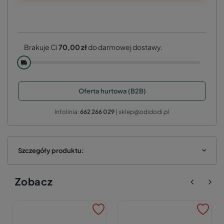
Brakuje Ci
70,00 zł
do darmowej dostawy.
🚚
Oferta hurtowa (B2B)
Infolinia:
662 266 029
| sklep@odidodi.pl
Szczegóły produktu:
Zobacz