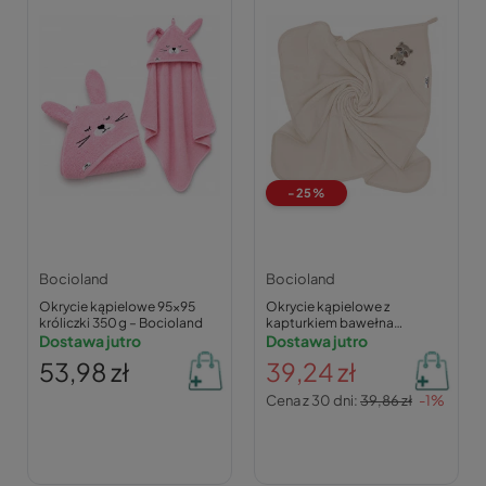
-25%
Bocioland
Bocioland
Okrycie kąpielowe 95x95
Okrycie kąpielowe z
króliczki 350 g – Bocioland
kapturkiem bawełna
Dostawa jutro
100x100 Bocioland
Dostawa jutro
53,98 zł
39,24 zł
Cena z 30 dni:
39,86 zł
-1%