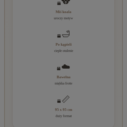
🐨
Miś koala
uroczy motyw
🛁
Po kąpieli
ciepłe otulenie
☁️
Bawełna
miękka frotte
📏
95 x 95 cm
duży format