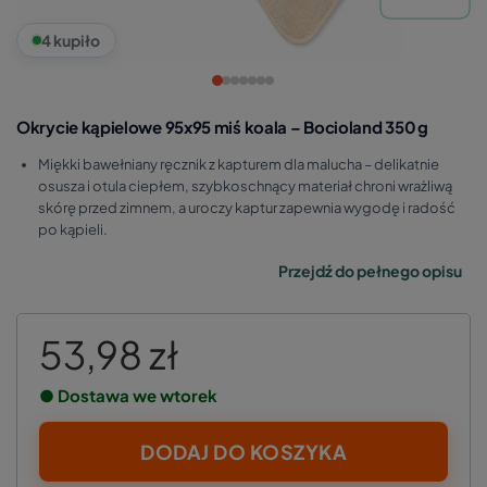
4 kupiło
Okrycie kąpielowe 95x95 miś koala – Bocioland 350 g
Miękki bawełniany ręcznik z kapturem dla malucha – delikatnie
osusza i otula ciepłem, szybkoschnący materiał chroni wrażliwą
skórę przed zimnem, a uroczy kaptur zapewnia wygodę i radość
po kąpieli.
Przejdź do pełnego opisu
53,98 zł
● Dostawa we wtorek
DODAJ DO KOSZYKA