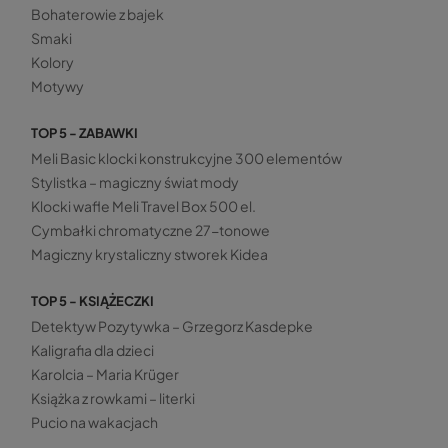
Bohaterowie z bajek
Smaki
Kolory
Motywy
TOP 5 - ZABAWKI
Meli Basic klocki konstrukcyjne 300 elementów
Stylistka – magiczny świat mody
Klocki wafle Meli Travel Box 500 el.
Cymbałki chromatyczne 27-tonowe
Magiczny krystaliczny stworek Kidea
TOP 5 - KSIĄŻECZKI
Detektyw Pozytywka – Grzegorz Kasdepke
Kaligrafia dla dzieci
Karolcia – Maria Krüger
Książka z rowkami – literki
Pucio na wakacjach