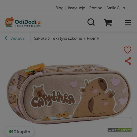
Blog
|
Instytucje
|
Pomoc
|
Smile Club
Wstecz
Szkoła
Tekstylia szkolne
Piórniki
10 kupiło