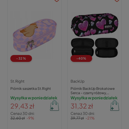
-32%
-40%
St.Right
BackUp
Piórnik saszetka St.Right
Piórnik BackUp Brokatowe
Serca – czarny różowy,
Wysyłka w poniedziałek
23×9×5 cm
Wysyłka w poniedziałek
29,43 zł
31,32 zł
Cena z 30 dni:
Cena z 30 dni:
32,60 zł
-9%
39,77 zł
-21%