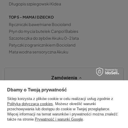
Długopis szpiegowski Kidea
TOP 5 - MAMA I DZIECKO
Ręczniczki bawełniane Bocioland
Płyn do mycia butelek Canpol Babies
Szczoteczka do zębów Akuku 0-2 lata
Patyczki z ogranicznikiem Bocioland
Mata wodna sensoryczna Akuku
Zamówienia
Status zamówienia
Dbamy o Twoją prywatność
Śledzenie przesyłki
Sklep korzysta z plików cookie w celu realizacji usług zgodnie z
Polityką dotyczącą cookies
. Możesz określić warunki
Chcę zareklamować produkt
przechowywania lub dostępu do cookie w Twojej przeglądarce.
Więcej informacji na temat warunków i prywatności można znaleźć
Chcę zwrócić produkt
także na stronie
Prywatność i warunki Google
.
Chcę wymienić towar