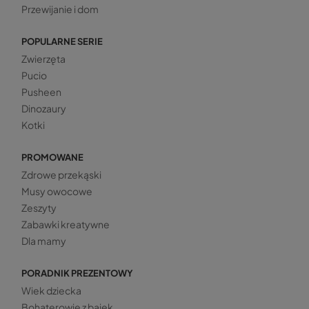
Przewijanie i dom
POPULARNE SERIE
Zwierzęta
Pucio
Pusheen
Dinozaury
Kotki
PROMOWANE
Zdrowe przekąski
Musy owocowe
Zeszyty
Zabawki kreatywne
Dla mamy
PORADNIK PREZENTOWY
Wiek dziecka
Bohaterowie z bajek