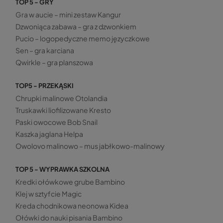
TOP 5 - GRY
Gra w aucie – mini zestaw Kangur
Dzwoniąca zabawa – gra z dzwonkiem
Pucio – logopedyczne memo języczkowe
Sen – gra karciana
Qwirkle – gra planszowa
TOP5 - PRZEKĄSKI
Chrupki malinowe Otolandia
Truskawki liofilizowane Kresto
Paski owocowe Bob Snail
Kaszka jaglana Helpa
Owolovo malinowo – mus jabłkowo-malinowy
TOP 5 - WYPRAWKA SZKOLNA
Kredki ołówkowe grube Bambino
Klej w sztyfcie Magic
Kreda chodnikowa neonowa Kidea
Ołówki do nauki pisania Bambino