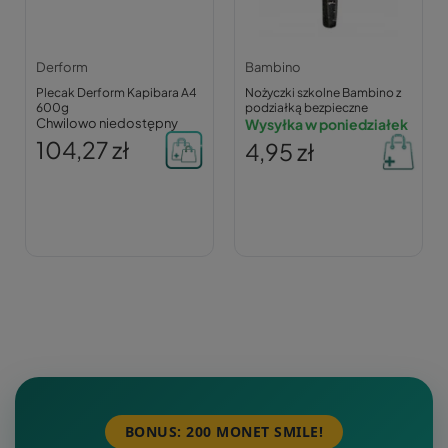
Derform
Bambino
Plecak Derform Kapibara A4
Nożyczki szkolne Bambino z
600g
podziałką bezpieczne
Chwilowo niedostępny
Wysyłka w poniedziałek
104,27 zł
4,95 zł
BONUS: 200 MONET SMILE!