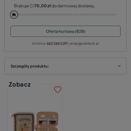
Brakuje Ci
70,00 zł
do darmowej dostawy.
🚚
Oferta hurtowa (B2B)
Infolinia:
662 266 029
| sklep@odidodi.pl
Szczegóły produktu:
Zobacz