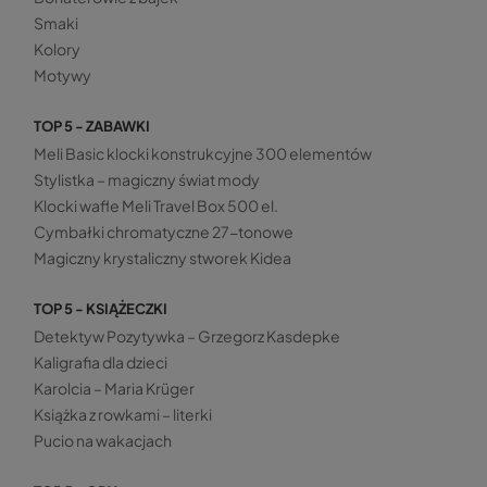
Smaki
Kolory
Motywy
TOP 5 - ZABAWKI
Meli Basic klocki konstrukcyjne 300 elementów
Stylistka – magiczny świat mody
Klocki wafle Meli Travel Box 500 el.
Cymbałki chromatyczne 27-tonowe
Magiczny krystaliczny stworek Kidea
TOP 5 - KSIĄŻECZKI
Detektyw Pozytywka – Grzegorz Kasdepke
Kaligrafia dla dzieci
Karolcia – Maria Krüger
Książka z rowkami – literki
Pucio na wakacjach