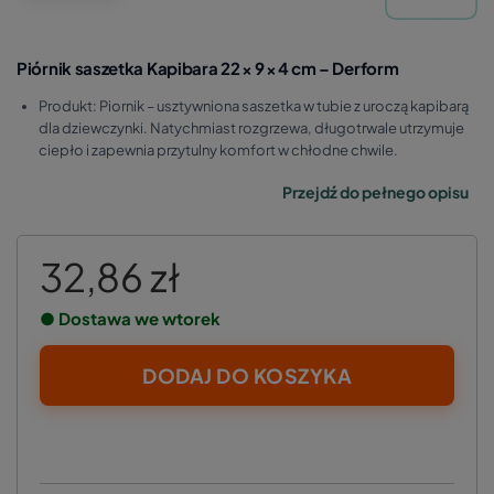
Piórnik saszetka Kapibara 22 × 9 × 4 cm – Derform
Produkt: Piornik – usztywniona saszetka w tubie z uroczą kapibarą
dla dziewczynki. Natychmiast rozgrzewa, długotrwale utrzymuje
ciepło i zapewnia przytulny komfort w chłodne chwile.
Przejdź do pełnego opisu
32,86 zł
● Dostawa we wtorek
DODAJ DO KOSZYKA