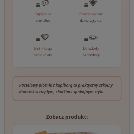
🥔
💗
Capybara
Pastelowy róż
cute vibes
dziewczęcy styl
🤎
✏️
Beż + brąz
Do szkoły
ciepłe kolory
na przybory
Pastelowy piórnik z kapibarą to praktyczny szkolny
dodatek w ciepłym, słodkim i spokojnym stylu.
Zobacz produkt: